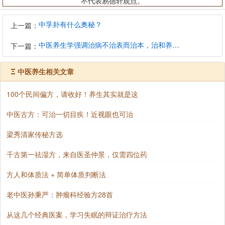
不代表易德轩观点。
中孚卦有什么奥秘？
上一篇：
中医养生学强调治病不治表而治本，治和养兼顾是有必要的
下一篇：
Ξ
中医养生相关文章
100个民间偏方，请收好！养生其实就是这
中医古方：可治一切目疾！近视眼也可治
梁秀清家传秘方选
千古第一祛湿方，来自医圣仲景，仅需四位药
方人和体质法 + 简单体质判断法
老中医孙秉严：肿瘤科经验方28首
从这几个经典医案，学习失眠的辩证治疗方法