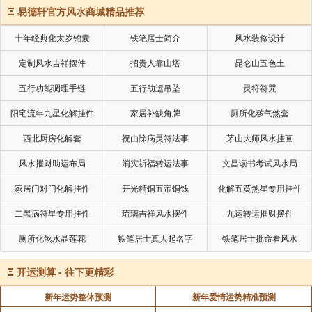
Ξ
易德轩官方风水商城精品推荐
十年经典化太岁锦囊
铁笔居士简介
风水装修设计
定制风水吉祥摆件
招贵人靠山塔
昆仑山五色土
五行功能调理手链
五行助运吊坠
灵符符咒
阳宅流年九星化解挂件
家居补缺角牌
厕所化秽气煞套
西北厨房化解套
祝由除病灵符法事
茅山大师风水挂画
风水摧财助运布局
消灾祈福转运法事
文昌读书考试风水局
家居门对门化解挂件
开光精铜五帝铜钱
化解五黄煞星专用挂件
二黑病符星专用挂件
琉璃吉祥风水摆件
九运转运摧财摆件
厕所化煞水晶莲花
铁笔居士真人起名字
铁笔居士批命看风水
Ξ
开运测算 - 往下更精彩
新年运势整体预测
新年爱情运势精准预测