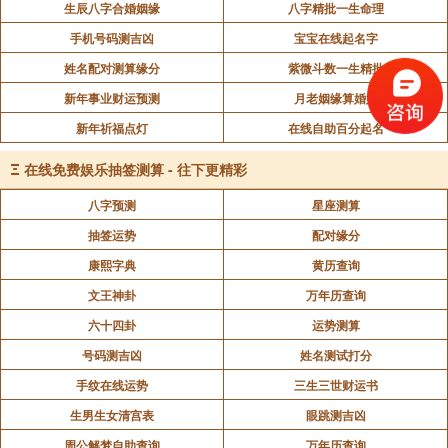
生辰八字合婚姻缘
八字精批一生命理
手机号码测吉凶
宝宝在线起名字
姓名配对测算缘分
紫微斗数一生精批
新年事业财运预测
月老姻缘算婚姻
新年祈福点灯
在线自助百分起名
Ξ
在线免费娱乐抽签测算 - 往下更精彩
八字预测
星座测算
抽签运势
配对缘分
康熙字典
黄历查询
文王神卦
万年历查询
六十四卦
运势测算
号码测吉凶
姓名测试打分
手纹在线运势
三生三世财运书
生男生女清宫表
眼跳测吉凶
周公解梦自助查询
万年历查询