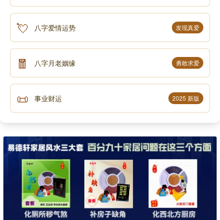
💘
八字爱情运势
发现真爱
🧧
八字月老姻缘
勇敢求爱
📜
事业财运
2025 新版