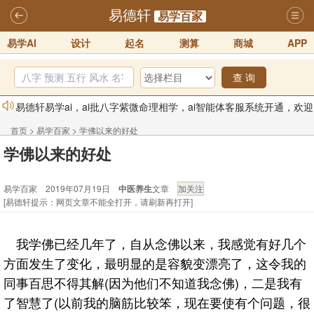
易德轩
易学百家
易学AI
设计
起名
测算
商城
APP
查 询
易德轩易学ai，ai批八字紫微命理相学，ai智能体客服系统开通，欢迎
体验！！
2025-07-01
首页
>
易学百家
>
学佛以来的好处
易德轩网重构及升能完成，欢迎大家来体验新程序及感觉！！
学佛以来的好处
2025-07-01
易学百家 2019年07月19日
中医养生
文章
2026年化太岁锦囊属马、鼠、牛、龙、兔、狗、鸡生肖化太岁开始预
[易德轩提示：网页文章不能全打开，请刷新再打开]
订！！
2025-10-01
2026丙午年铁笔居士精批年运说明
2025-10-12
我学佛已经几年了，自从念佛以来，我感觉有好几个
易德轩首席风水大师铁笔居士简介！！
2021-9-2
方面发生了变化，最明显的是容貌变漂亮了，这令我的
易德轩通告：本网站易德轩商标及LOGO注册声明
2021-9-7
同事百思不得其解(因为他们不知道我念佛)，二是我有
了智慧了(以前我的脑筋比较笨，现在要使有个问题，很