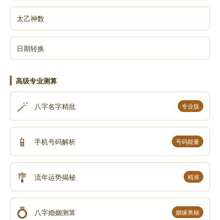
太乙神数
日期转换
高级专业测算
🪄
八字名字精批
专业版
📱
手机号码解析
号码能量
🎐
流年运势揭秘
精准
💍
八字婚姻测算
姻缘奥秘