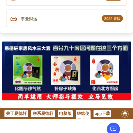
📜
事业财运
2025 新版
关于易德轩
联系易德轩
电脑版
继续使
app下载
用移动
版