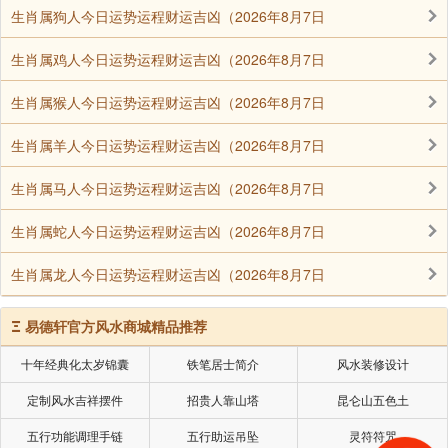
菩萨即以千眼照见、千手护持，
生肖属狗人今日运势运程财运吉凶（2026年8月7日
令其离苦得乐、称心如意。
生肖属鸡人今日运势运程财运吉凶（2026年8月7日
生肖属猴人今日运势运程财运吉凶（2026年8月7日
我们信仰观音菩萨应真心恳切，
生肖属羊人今日运势运程财运吉凶（2026年8月7日
在平时忠实奉行，
生肖属马人今日运势运程财运吉凶（2026年8月7日
而不是苦难当头才临时抱佛脚。
只有平时恳切至诚，
生肖属蛇人今日运势运程财运吉凶（2026年8月7日
才能和菩萨大悲愿力相应。
生肖属龙人今日运势运程财运吉凶（2026年8月7日
唯有平时奉行菩萨言教，
Ξ
易德轩官方风水商城精品推荐
才能增长清净的功德资粮。
十年经典化太岁锦囊
铁笔居士简介
风水装修设计
定制风水吉祥摆件
招贵人靠山塔
昆仑山五色土
适 逢
五行功能调理手链
五行助运吊坠
灵符符咒
观音菩萨成道日之际，