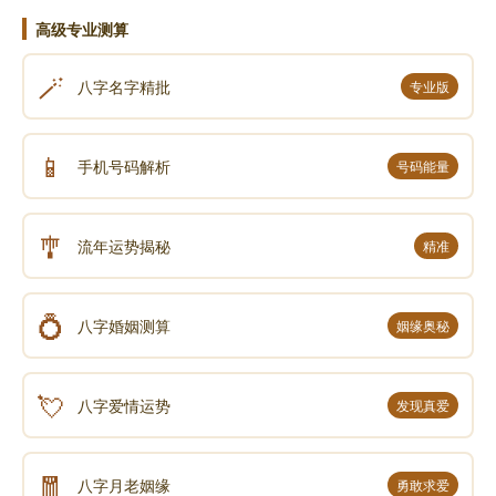
高级专业测算
🪄
八字名字精批
专业版
📱
手机号码解析
号码能量
🎐
流年运势揭秘
精准
💍
八字婚姻测算
姻缘奥秘
💘
八字爱情运势
发现真爱
🧧
八字月老姻缘
勇敢求爱