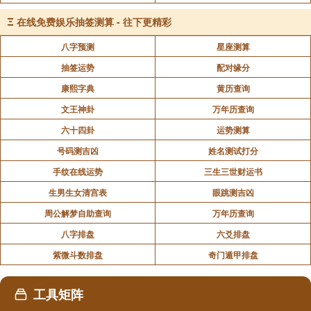
文 / 传静 图 / 寂戒 编辑 / 果宽
Ξ
在线免费娱乐抽签测算 - 往下更精彩
八字预测
星座测算
抽签运势
配对缘分
声明：部分内容来于网络，如有侵权，请联系我们删除！以上内容，并
不代表易德轩观点。
康熙字典
黄历查询
文王神卦
万年历查询
六十四卦
运势测算
号码测吉凶
姓名测试打分
手纹在线运势
三生三世财运书
生男生女清宫表
眼跳测吉凶
周公解梦自助查询
万年历查询
八字排盘
六爻排盘
紫微斗数排盘
奇门遁甲排盘
工具矩阵