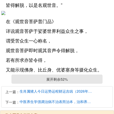
皆得解脱，以是名观世音。”
在《观世音菩萨普门品》
详说观音菩萨于娑婆世界利益众生之事，
谓受苦众生一心称名，
观世音菩萨即时观其音声令得解脱，
若有所求亦皆令得，
又能示现佛身、比丘身、优婆塞身等摄化众生。
展开剩余52%
《华严经》卷六十八载，
生肖属猪人今日运势运程财运吉凶（2026年8月7日）详解查询
上一篇：
观音菩萨住在南海补陀洛迦山。
中医养生学强调治病不治表而治本，治和养兼顾是有必要的
下一篇：
而《大阿弥陀经》、《无量寿经》、《观世音受记
经》