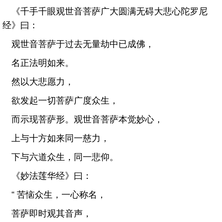
《千手千眼观世音菩萨广大圆满无碍大悲心陀罗尼
经》曰：
观世音菩萨于过去无量劫中已成佛，
名正法明如来。
然以大悲愿力，
欲发起一切菩萨广度众生，
而示现菩萨形。观世音菩萨本觉妙心，
上与十方如来同一慈力，
下与六道众生，同一悲仰。
《妙法莲华经》曰：
“ 苦恼众生，一心称名，
菩萨即时观其音声，