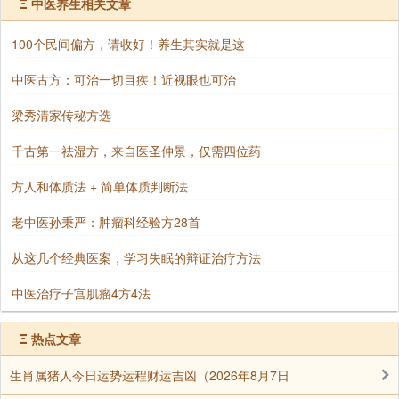
Ξ
中医养生相关文章
则以观音菩萨为阿弥陀佛之胁侍，
100个民间偏方，请收好！养生其实就是这
常住西方极乐世界辅施教化，
中医古方：可治一切目疾！近视眼也可治
即以西方净土为观音菩萨之住处。
梁秀清家传秘方选
千古第一祛湿方，来自医圣仲景，仅需四位药
九法界众生，
方人和体质法 + 简单体质判断法
无论是内在身心疾病绵缠，烦恼困扰，
老中医孙秉严：肿瘤科经验方28首
外在人事逼害，意外苦厄;
从这几个经典医案，学习失眠的辩证治疗方法
还是是生理上、心理上、事业上、人事上，
中医治疗子宫肌瘤4方4法
甚至聪明智慧、菩提上进等方面，
Ξ
热点文章
凡有所求，
生肖属猪人今日运势运程财运吉凶（2026年8月7日
一心称念菩萨圣号，