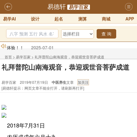
易德轩
易学百家
易学AI
设计
起名
测算
商城
APP
查 询
易德轩网重构及升能完成，欢迎大家来体验新程序及感觉！！
2025-07-01
首页
>
易学百家
>
礼拜普陀山南海观音，恭迎观世音菩萨成道
2026年化太岁锦囊属马、鼠、牛、龙、兔、狗、鸡生肖化太岁开始预
礼拜普陀山南海观音，恭迎观世音菩萨成道
订！！
2025-10-01
易学百家 2019年07月19日
中医养生
文章
2026丙午年铁笔居士精批年运说明
2025-10-12
[易德轩提示：网页文章不能全打开，请刷新再打开]
易德轩首席风水大师铁笔居士简介！！
2021-9-2
易德轩通告：本网站易德轩商标及LOGO注册声明
2021-9-7
易德轩易学ai，ai批八字紫微命理相学，ai智能体客服系统开通，欢迎
体验！！
2025-07-01
2018年7月31日
农历戊戌年六月十九