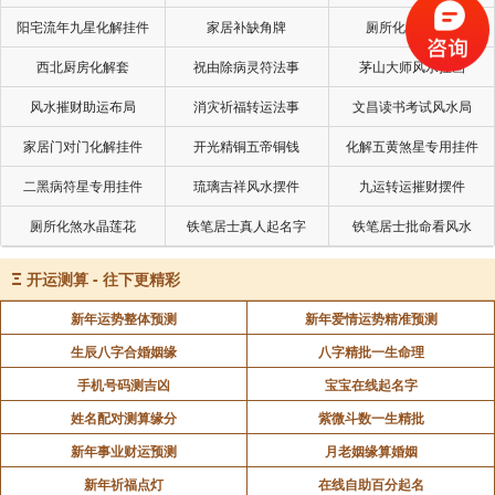
阳宅流年九星化解挂件
家居补缺角牌
厕所化秽气煞套
念佛、诵经、持咒、茹素等犹为殊胜，
西北厨房化解套
祝由除病灵符法事
茅山大师风水挂画
具大功德。
风水摧财助运布局
消灾祈福转运法事
文昌读书考试风水局
阅读福寿增延，
家居门对门化解挂件
开光精铜五帝铜钱
化解五黄煞星专用挂件
转发功德无量。
二黑病符星专用挂件
琉璃吉祥风水摆件
九运转运摧财摆件
厕所化煞水晶莲花
铁笔居士真人起名字
铁笔居士批命看风水
南海普陀山,大慈观世音,
Ξ
开运测算 - 往下更精彩
千处祈求应,救度世间苦。
新年运势整体预测
新年爱情运势精准预测
南海普陀山,大悲观世音,
生辰八字合婚姻缘
八字精批一生命理
手机号码测吉凶
宝宝在线起名字
杨枝洒甘露,净洒遍尘刹。
姓名配对测算缘分
紫微斗数一生精批
南海普陀山,观自在菩萨,
新年事业财运预测
月老姻缘算婚姻
现千手千眼,佛光照大千。
新年祈福点灯
在线自助百分起名