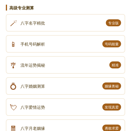
高级专业测算
🪄
八字名字精批
专业版
📱
手机号码解析
号码能量
🎐
流年运势揭秘
精准
💍
八字婚姻测算
姻缘奥秘
💘
八字爱情运势
发现真爱
🧧
八字月老姻缘
勇敢求爱