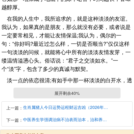
越醇厚。
在我的人生中，我所追求的，就是这种淡淡的友谊。
我认为，如果真的是朋友，那么就没有必要，或者说是
一定要常相见，才能让友情保温;我认为，偶尔的一
句：“你好吗?最近过怎么样，一切是否顺当?”仅仅这样
一句淡淡的问候，就能将心中所有的淡淡友情发芽，一
缕温情溢懑心头。俗话说：“君子之交淡如水。”一
个“淡”字，包含了多少的真诚与默契。
淡一点的依恋很清;有如手中那一杯淡淡的白开水，透
明、清澈;它虽然没有咖啡的浓香，没有果汁的香醇，但
展开剩余40%
它却比任何东西都能解除你心中的干渴，因为只有它
——才是我们的生命之水!淡一点的孤独也很美，一个人
生肖属猪人今日运势运程财运吉凶（2026年8月7日）详解查询
上一篇：
的日子，静坐在洒满月光的小楼，泡上一杯上好的西湖
中医养生学强调治病不治表而治本，治和养兼顾是有必要的
下一篇：
龙井，再放一首如梦如幻的轻音乐，在这样一个温着香
气的氛围里，思绪便也荡漾开来。这个时候，你可以什