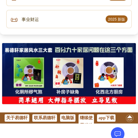
📜
事业财运
2025 新版
关于易德轩
联系易德轩
电脑版
继续使
app下载
用移动
版