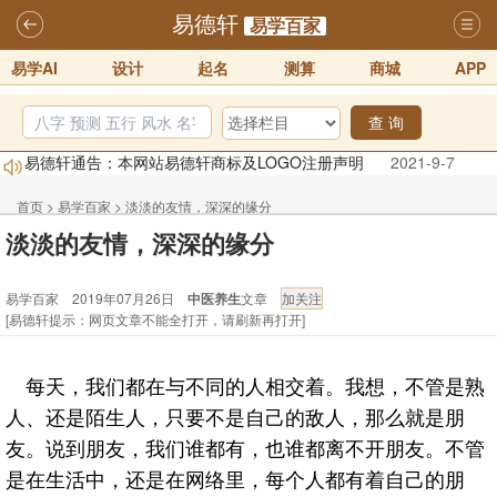
易德轩
易学百家
易学AI
设计
起名
测算
商城
APP
查 询
易德轩通告：本网站易德轩商标及LOGO注册声明
2021-9-7
易德轩易学ai，ai批八字紫微命理相学，ai智能体客服系统开通，欢迎
首页
>
易学百家
>
淡淡的友情，深深的缘分
体验！！
2025-07-01
淡淡的友情，深深的缘分
易德轩网重构及升能完成，欢迎大家来体验新程序及感觉！！
2025-07-01
易学百家 2019年07月26日
中医养生
文章
2026年化太岁锦囊属马、鼠、牛、龙、兔、狗、鸡生肖化太岁开始预
[易德轩提示：网页文章不能全打开，请刷新再打开]
订！！
2025-10-01
2026丙午年铁笔居士精批年运说明
2025-10-12
每天，我们都在与不同的人相交着。我想，不管是熟
易德轩首席风水大师铁笔居士简介！！
2021-9-2
人、还是陌生人，只要不是自己的敌人，那么就是朋
友。说到朋友，我们谁都有，也谁都离不开朋友。不管
是在生活中，还是在网络里，每个人都有着自己的朋