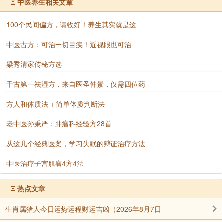
Ξ
中医养生相关文章
么都想，也可以把一切都放下，就这样静静地坐着，尽
情的享受这种孤独所带来的这份惟美!
100个民间偏方，请收好！养生其实就是这
淡一点的思念也很深;花落满杯，暗香盈袖，淡淡的喜
中医古方：可治一切目疾！近视眼也可治
欢淡淡的愁。在这样一个如水的夜晚，不经意间想起某
梁秀清家传秘方选
一个人，就这么淡淡地想起，不需要任何的理由。有道
是：天涯地角有尽时，只有相思无尽处!淡一点的祝福最
千古第一祛湿方，来自医圣仲景，仅需四位药
真，因为它是发自内心的，没有半点的虚假。酒越久越
方人和体质法 + 简单体质判断法
醇，朋友相交越久越真;水越流越清，世间的沧桑越流越
淡;祝福越淡情越真!
老中医孙秉严：肿瘤科经验方28首
没有修饰的文字显得朴实无华，可是却也只有这样
从这几个经典医案，学习失眠的辩证治疗方法
的，只有这些朴实无华的文字，才是最能打动人心的。
中医治疗子宫肌瘤4方4法
红尘里，茫茫人海中，想要寻觅一个知心的背影是多么
的不易;找到更是不易，所以我更要珍惜，好好的珍惜!
Ξ
热点文章
如果，你的友情是淡的，而你却想要浓的友情，那么
生肖属猪人今日运势运程财运吉凶（2026年8月7日
就要强求，那么一旦强求或无永久，反而会如昙花一