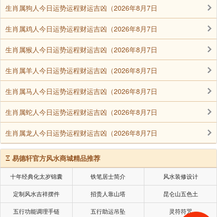
现，使人永远的心痛。好朋友简简单单，真情意清清爽
生肖属狗人今日运势运程财运吉凶（2026年8月7日
爽，好缘份长长久久。
生肖属鸡人今日运势运程财运吉凶（2026年8月7日
我的朋友，感谢你，感谢你愿意走进我的生命，感谢
生肖属猴人今日运势运程财运吉凶（2026年8月7日
你一直扮演着朋友的角色。或许，你不是唯一最好的，
但你，却是我生命中最精彩的一道彩虹。
生肖属羊人今日运势运程财运吉凶（2026年8月7日
有缘视为知已、有情为朋友，愿你我彼此珍惜，珍惜
生肖属马人今日运势运程财运吉凶（2026年8月7日
这份难得的，淡淡的友情，深深的缘!
生肖属蛇人今日运势运程财运吉凶（2026年8月7日
生肖属龙人今日运势运程财运吉凶（2026年8月7日
声明：部分内容来于网络，如有侵权，请联系我们删除！以上内容，并
不代表易德轩观点。
Ξ
易德轩官方风水商城精品推荐
十年经典化太岁锦囊
铁笔居士简介
风水装修设计
定制风水吉祥摆件
招贵人靠山塔
昆仑山五色土
五行功能调理手链
五行助运吊坠
灵符符咒