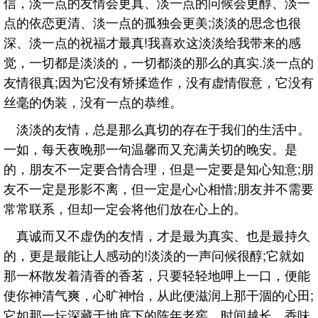
信，淡一点的友情会更真、淡一点的问候会更醇、淡一
点的依恋更清、淡一点的孤独会更美;淡淡的思念也很
深、淡一点的祝福才最真!我喜欢这淡淡给我带来的感
觉，一切都是淡淡的，一切都淡的那么的真实.淡一点的
友情很真;因为它没有矫揉造作，没有虚情假意，它没有
丝毫的伪装，没有一点的恭维。
淡淡的友情，总是那么真切的存在于我们的生活中。
一如，每天夜晚那一句温馨而又充满关切的晚安。是
的，朋友不一定要合情合理，但是一定要是知心知意;朋
友不一定是形影不离，但一定是心心相惜;朋友并不需要
常常联系，但却一定会将他们放在心上的。
真诚而又不虚伪的友情，才是最为真实、也是最持久
的，更是最能让人感动的!淡淡的一声问候很醇;它就如
那一杯散发着清香的香茗，只要轻轻地呷上一口，便能
使你神清气爽，心旷神怡，从此便滋润上那干涸的心田;
它如那一坛深藏于地底下的陈年老窖，时间越长，香味