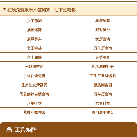
Ξ
在线免费娱乐抽签测算 - 往下更精彩
八字预测
星座测算
抽签运势
配对缘分
康熙字典
黄历查询
文王神卦
万年历查询
六十四卦
运势测算
号码测吉凶
姓名测试打分
手纹在线运势
三生三世财运书
生男生女清宫表
眼跳测吉凶
周公解梦自助查询
万年历查询
八字排盘
六爻排盘
紫微斗数排盘
奇门遁甲排盘
工具矩阵