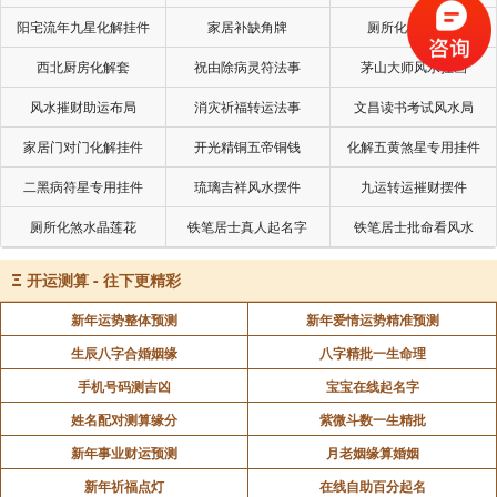
阳宅流年九星化解挂件
家居补缺角牌
厕所化秽气煞套
西北厨房化解套
祝由除病灵符法事
茅山大师风水挂画
风水摧财助运布局
消灾祈福转运法事
文昌读书考试风水局
家居门对门化解挂件
开光精铜五帝铜钱
化解五黄煞星专用挂件
二黑病符星专用挂件
琉璃吉祥风水摆件
九运转运摧财摆件
厕所化煞水晶莲花
铁笔居士真人起名字
铁笔居士批命看风水
Ξ
开运测算 - 往下更精彩
新年运势整体预测
新年爱情运势精准预测
生辰八字合婚姻缘
八字精批一生命理
手机号码测吉凶
宝宝在线起名字
姓名配对测算缘分
紫微斗数一生精批
新年事业财运预测
月老姻缘算婚姻
新年祈福点灯
在线自助百分起名