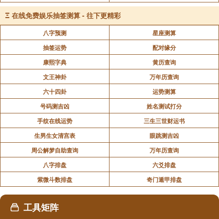
Ξ
在线免费娱乐抽签测算 - 往下更精彩
八字预测
星座测算
抽签运势
配对缘分
康熙字典
黄历查询
文王神卦
万年历查询
六十四卦
运势测算
号码测吉凶
姓名测试打分
手纹在线运势
三生三世财运书
生男生女清宫表
眼跳测吉凶
周公解梦自助查询
万年历查询
八字排盘
六爻排盘
紫微斗数排盘
奇门遁甲排盘
工具矩阵