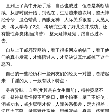
直到上了高中开始手淫，自己也戒过，但总是断断续
续。从那时候开始，到现在，生活越来越坎坷，整天神
经兮兮，脸色蜡黄，两眼无神，人际关系很差，人见人
厌，考大学考了2次，考研究生考了好几次才成功。还
有慢性鼻炎(相当痛苦)，整天疑神疑鬼，跟自己过不
去。
自从上了戒邪淫网站，看了很多网友的帖子，看了他
们的真心发露，才悔悟过来，才坚决认真地戒掉了这个
恶习。
自己的一些经历和一些网友们的经历一对照，总结起
来，手淫的人，一般有以下特点：
身有异味，自卑(尤其是在女生面前)，精神萎靡不
振，疑神疑鬼惶惶不可终日，胆小怕事，脑子不好使，
消减功名，减少聪明才智，人际关系很差，定力很差，
记忆力下降，做事犹犹豫豫，思维迟钝，身患一些顽固