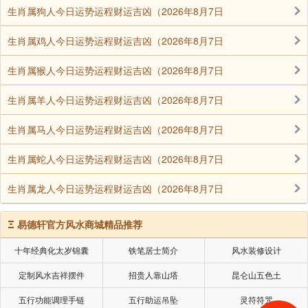
生肖属狗人今日运势运程财运吉凶（2026年8月7日
淫屡戒屡犯，其中也有自己的冤亲债主在起作用，强烈
建议大家到山西小院打地藏七，就会明白了，这个很重
生肖属鸡人今日运势运程财运吉凶（2026年8月7日
要很重要，大家千万不要忽视;
生肖属猴人今日运势运程财运吉凶（2026年8月7日
11、大悲寺的妙祥法师说，少吃(尽量过午不食)，可
以帮助我们戒邪淫，有助于持戒!这一点我还是前一段时
生肖属羊人今日运势运程财运吉凶（2026年8月7日
间才看到的，我现在正在体验，有机会再向大家汇报。
生肖属马人今日运势运程财运吉凶（2026年8月7日
以上是我的个人感受和经历，仅供大家参考!!
生肖属蛇人今日运势运程财运吉凶（2026年8月7日
南无阿弥陀佛!!
生肖属龙人今日运势运程财运吉凶（2026年8月7日
Ξ
易德轩官方风水商城精品推荐
声明：部分内容来于网络，如有侵权，请联系我们删除！以上内容，并
不代表易德轩观点。
十年经典化太岁锦囊
铁笔居士简介
风水装修设计
定制风水吉祥摆件
招贵人靠山塔
昆仑山五色土
五行功能调理手链
五行助运吊坠
灵符符咒