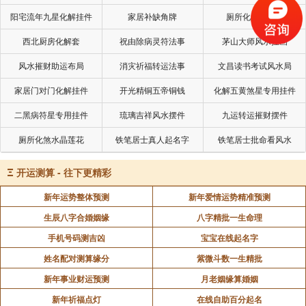
阳宅流年九星化解挂件
家居补缺角牌
厕所化秽气煞套
西北厨房化解套
祝由除病灵符法事
茅山大师风水挂画
风水摧财助运布局
消灾祈福转运法事
文昌读书考试风水局
家居门对门化解挂件
开光精铜五帝铜钱
化解五黄煞星专用挂件
二黑病符星专用挂件
琉璃吉祥风水摆件
九运转运摧财摆件
厕所化煞水晶莲花
铁笔居士真人起名字
铁笔居士批命看风水
Ξ
开运测算 - 往下更精彩
新年运势整体预测
新年爱情运势精准预测
生辰八字合婚姻缘
八字精批一生命理
手机号码测吉凶
宝宝在线起名字
姓名配对测算缘分
紫微斗数一生精批
新年事业财运预测
月老姻缘算婚姻
新年祈福点灯
在线自助百分起名