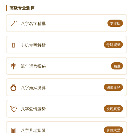
高级专业测算
🪄
八字名字精批
专业版
📱
手机号码解析
号码能量
🎐
流年运势揭秘
精准
💍
八字婚姻测算
姻缘奥秘
💘
八字爱情运势
发现真爱
🧧
八字月老姻缘
勇敢求爱