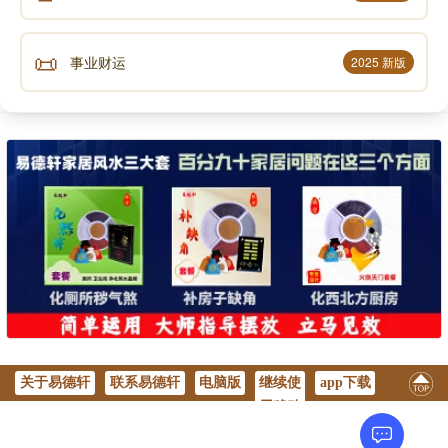
📜
事业财运
2025 新版
关于易德轩
联系易德轩
电脑版
继续使
app下载
用移动
版