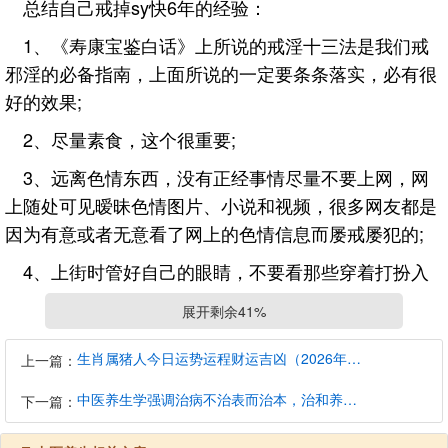
总结自己戒掉sy快6年的经验：
1、《寿康宝鉴白话》上所说的戒淫十三法是我们戒
邪淫的必备指南，上面所说的一定要条条落实，必有很
好的效果;
2、尽量素食，这个很重要;
3、远离色情东西，没有正经事情尽量不要上网，网
上随处可见暧昧色情图片、小说和视频，很多网友都是
因为有意或者无意看了网上的色情信息而屡戒屡犯的;
4、上街时管好自己的眼睛，不要看那些穿着打扮入
时的女子，尤其是夏天尽量少上街，大家一定不要觉得
展开剩余41%
看看没关系，须知小小的刺激的力量累积起来都会成为
一座高山，到时候你也许爬都爬不过去了。上街的时候
生肖属猪人今日运势运程财运吉凶（2026年8月7日）详解查询
上一篇：
尽量低头念佛!
中医养生学强调治病不治表而治本，治和养兼顾是有必要的
下一篇：
5、要经常祈求佛菩萨加持自己戒邪淫，自力和佛力