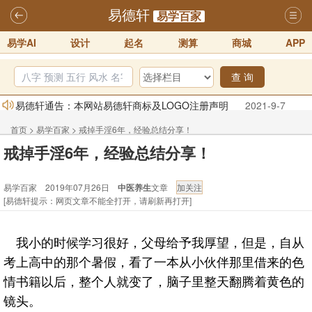
易德轩
易学百家
易学AI
设计
起名
测算
商城
APP
查 询
易德轩通告：本网站易德轩商标及LOGO注册声明
2021-9-7
易德轩易学ai，ai批八字紫微命理相学，ai智能体客服系统开通，欢迎
首页
>
易学百家
>
戒掉手淫6年，经验总结分享！
体验！！
2025-07-01
戒掉手淫6年，经验总结分享！
易德轩网重构及升能完成，欢迎大家来体验新程序及感觉！！
2025-07-01
易学百家 2019年07月26日
中医养生
文章
[易德轩提示：网页文章不能全打开，请刷新再打开]
2026年化太岁锦囊属马、鼠、牛、龙、兔、狗、鸡生肖化太岁开始预
订！！
2025-10-01
我小的时候学习很好，父母给予我厚望，但是，自从
2026丙午年铁笔居士精批年运说明
2025-10-12
考上高中的那个暑假，看了一本从小伙伴那里借来的色
易德轩首席风水大师铁笔居士简介！！
2021-9-2
情书籍以后，整个人就变了，脑子里整天翻腾着黄色的
镜头。