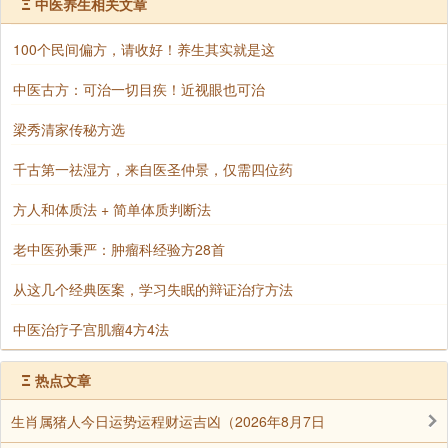
相结合肯定会有意想不到的功效，这一点很重要，我们
Ξ
中医养生相关文章
凡夫俗子，业障深重，烦恼习气很多，佛菩萨就像母亲
100个民间偏方，请收好！养生其实就是这
一样，我们就是咿呀学步的小孩，没有母亲的护持，我
们肯定会摔得头破血流的，有了母亲的护佑，我们才会
中医古方：可治一切目疾！近视眼也可治
健康茁壮成长;我的经验是求观音菩萨加被自己戒邪淫有
梁秀清家传秘方选
奇效，大家可以尝试一下!
千古第一祛湿方，来自医圣仲景，仅需四位药
6、多念佛诵经!
方人和体质法 + 简单体质判断法
7、多行善事，广积阴德，多放生，很多戒邪淫网的
网友反映多做善事之后，往往比较容易管住自己;
老中医孙秉严：肿瘤科经验方28首
8、一定要认识到：意淫的危害和手淫一样大，戒手
从这几个经典医案，学习失眠的辩证治疗方法
淫和戒意淫相结合才可以收到好功效，我的经验感觉—
中医治疗子宫肌瘤4方4法
念佛是对治意淫的最好方法!
9、常修不净观(或者印光大师教我们的观想蛇吞根
Ξ
热点文章
法，或者白骨观)，这个方法很对治;
生肖属猪人今日运势运程财运吉凶（2026年8月7日
10、经常读诵《地藏经》超拔怨亲债主，为什么戒邪