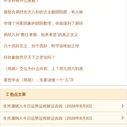
中孚卦有什么奥秘？
最契合易经先天八卦的古太极阴阳图，有人称
学懂了河图四象的阴阳数理，你就摸到了易经
易经八卦“数往者顺，知来者逆”的真正含义
六十四卦互之，归于四卦，即宇宙终始之理
经卦象能穷尽天下之变化吗？
《周易》爻位为什么叫初、上？用九用六到底
要想学会《周易》，先要读懂一个“几”字
Ξ
热点文章
生肖属猪人今日运势运程财运吉凶（2026年8月9日
生肖属狗人今日运势运程财运吉凶（2026年8月9日