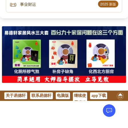
📜
事业财运
2025 新版
关于易德轩
联系易德轩
电脑版
继续使
app下载
用移动
版