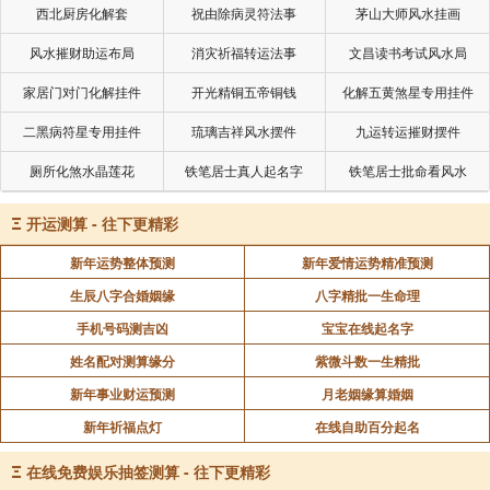
西北厨房化解套
祝由除病灵符法事
茅山大师风水挂画
风水摧财助运布局
消灾祈福转运法事
文昌读书考试风水局
家居门对门化解挂件
开光精铜五帝铜钱
化解五黄煞星专用挂件
二黑病符星专用挂件
琉璃吉祥风水摆件
九运转运摧财摆件
厕所化煞水晶莲花
铁笔居士真人起名字
铁笔居士批命看风水
Ξ
开运测算 - 往下更精彩
新年运势整体预测
新年爱情运势精准预测
生辰八字合婚姻缘
八字精批一生命理
手机号码测吉凶
宝宝在线起名字
姓名配对测算缘分
紫微斗数一生精批
新年事业财运预测
月老姻缘算婚姻
新年祈福点灯
在线自助百分起名
Ξ
在线免费娱乐抽签测算 - 往下更精彩