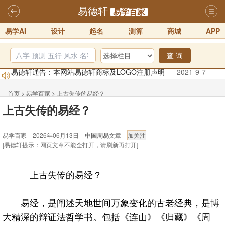
易德轩
易学百家
易学AI
设计
起名
测算
商城
APP
查 询
易德轩通告：本网站易德轩商标及LOGO注册声明
2021-9-7
易德轩易学ai，ai批八字紫微命理相学，ai智能体客服系统开通，欢迎
体验！！
2025-07-01
首页
>
易学百家
>
上古失传的易经？
易德轩网重构及升能完成，欢迎大家来体验新程序及感觉！！
上古失传的易经？
2025-07-01
易学百家 2026年06月13日
中国周易
文章
2026年化太岁锦囊属马、鼠、牛、龙、兔、狗、鸡生肖化太岁开始预
[易德轩提示：网页文章不能全打开，请刷新再打开]
订！！
2025-10-01
2026丙午年铁笔居士精批年运说明
2025-10-12
上古失传的易经？
易德轩首席风水大师铁笔居士简介！！
2021-9-2
易经，是阐述天地世间万象变化的古老经典，是博
大精深的辩证法哲学书。包括《连山》《归藏》《周