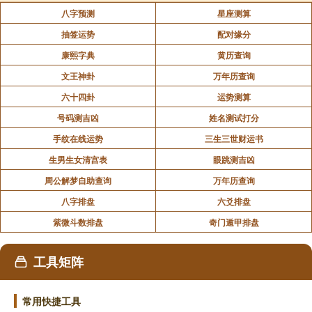
八字预测
星座测算
抽签运势
配对缘分
康熙字典
黄历查询
文王神卦
万年历查询
六十四卦
运势测算
号码测吉凶
姓名测试打分
手纹在线运势
三生三世财运书
生男生女清宫表
眼跳测吉凶
周公解梦自助查询
万年历查询
八字排盘
六爻排盘
紫微斗数排盘
奇门遁甲排盘
工具矩阵
常用快捷工具