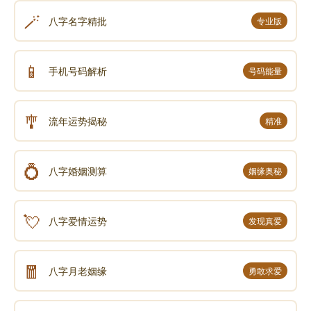
🪄
八字名字精批
专业版
📱
手机号码解析
号码能量
🎐
流年运势揭秘
精准
💍
八字婚姻测算
姻缘奥秘
💘
八字爱情运势
发现真爱
🧧
八字月老姻缘
勇敢求爱