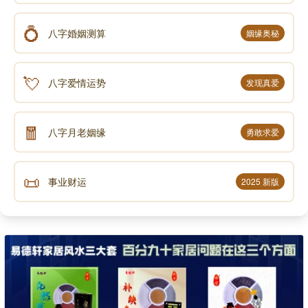
💍
八字婚姻测算
姻缘奥秘
💘
八字爱情运势
发现真爱
🧧
八字月老姻缘
勇敢求爱
📜
事业财运
2025 新版