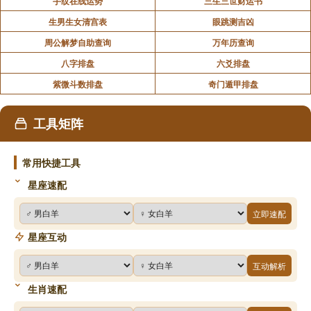
手纹在线运势
三生三世财运书
生男生女清宫表
眼跳测吉凶
周公解梦自助查询
万年历查询
八字排盘
六爻排盘
紫微斗数排盘
奇门遁甲排盘
工具矩阵
常用快捷工具
星座速配
立即速配
星座互动
互动解析
生肖速配