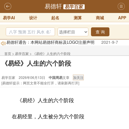
易德轩
易学百家
易学AI
设计
起名
测算
商城
APP
查 询
易德轩通告：本网站易德轩商标及LOGO注册声明
2021-9-7
易德轩易学ai，ai批八字紫微命理相学，ai智能体客服系统开通，欢迎
体验！！
2025-07-01
首页
>
易学百家
>
《易经》人生的六个阶段
《易经》人生的六个阶段
易德轩网重构及升能完成，欢迎大家来体验新程序及感觉！！
2025-07-01
易学百家 2026年06月13日
中国周易
文章
2026年化太岁锦囊属马、鼠、牛、龙、兔、狗、鸡生肖化太岁开始预
[易德轩提示：网页文章不能全打开，请刷新再打开]
订！！
2025-10-01
2026丙午年铁笔居士精批年运说明
2025-10-12
《易经》人生的六个阶段
易德轩首席风水大师铁笔居士简介！！
2021-9-2
在易经里，人生被分为六个阶段