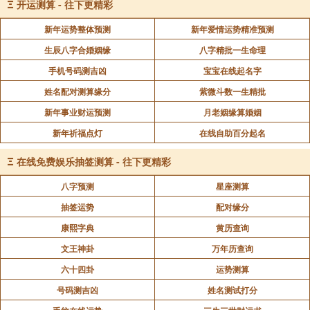
Ξ
开运测算 - 往下更精彩
新年运势整体预测
新年爱情运势精准预测
生辰八字合婚姻缘
八字精批一生命理
手机号码测吉凶
宝宝在线起名字
姓名配对测算缘分
紫微斗数一生精批
新年事业财运预测
月老姻缘算婚姻
新年祈福点灯
在线自助百分起名
Ξ
在线免费娱乐抽签测算 - 往下更精彩
八字预测
星座测算
抽签运势
配对缘分
康熙字典
黄历查询
文王神卦
万年历查询
六十四卦
运势测算
号码测吉凶
姓名测试打分