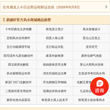
生肖属龙人今日运势运程财运吉凶（2026年8月9日
Ξ
易德轩官方风水商城精品推荐
十年经典化太岁锦囊
铁笔居士简介
风水装修设计
定制风水吉祥摆件
招贵人靠山塔
昆仑山五色土
五行功能调理手链
五行助运吊坠
灵符符咒
阳宅流年九星化解挂件
家居补缺角牌
厕所化秽气煞套
西北厨房化解套
祝由除病灵符法事
茅山大师风水挂画
风水摧财助运布局
消灾祈福转运法事
文昌读书考试风水局
家居门对门化解挂件
开光精铜五帝铜钱
化解五黄煞星专用挂件
二黑病符星专用挂件
琉璃吉祥风水摆件
九运转运摧财摆件
厕所化煞水晶莲花
铁笔居士真人起名字
铁笔居士批命看风水