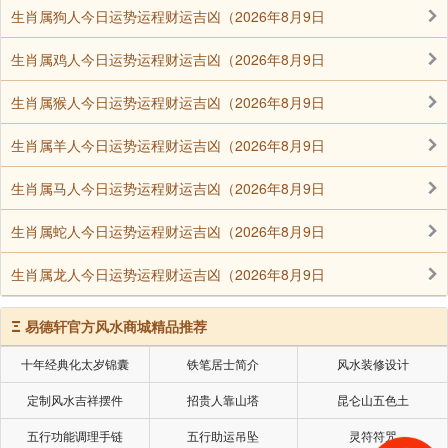
生肖属狗人今日运势运程财运吉凶（2026年8月9日
《易》道的本质就是利用阴阳来推演万事万物的变
化及其基本规律。《易》有三层境界：变易、不易和简
生肖属鸡人今日运势运程财运吉凶（2026年8月9日
易。用辩证唯物主义的观点解释，那就是说，事物是运
生肖属猴人今日运势运程财运吉凶（2026年8月9日
动变化的，这就是“变易”；事物的运动变化是有规律
的，而规律是不变的，这就是“不易”；掌握了事物运动
生肖属羊人今日运势运程财运吉凶（2026年8月9日
变化的规律，我们就可以透过纷繁复杂的变化现象而看
生肖属马人今日运势运程财运吉凶（2026年8月9日
到事物的本质，从而抓住事物的本质，化繁为简，把一
切复杂的事简单化，这就是“简易”。《易》的最高境界
生肖属蛇人今日运势运程财运吉凶（2026年8月9日
就是“简易”，古圣先贤把万事万物加以高度抽象，萃取
生肖属龙人今日运势运程财运吉凶（2026年8月9日
出事物最基本的共同属性，那就是阴阳，然後以阴阳为
基本元素设卦观象，来推演万事万物之规律，这就是
Ξ
易德轩官方风水商城精品推荐
《易》道。《易》道者，唯一阴一阳而已，故曰“一阴一
阳之谓道”。
十年经典化太岁锦囊
铁笔居士简介
风水装修设计
定制风水吉祥摆件
招贵人靠山塔
昆仑山五色土
先天之本为善，後天所成为性。先天之本是从先辈
五行功能调理手链
五行助运吊坠
灵符符咒
继承下来的，现代术语叫基因，故曰“继之者善也”。在