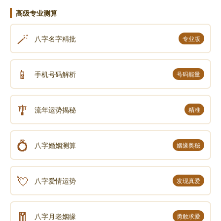
《易》最基本的方法。圣人精通《易》理，思想达到了
高级专业测算
自由王国的境界，从心所欲而不逾矩，故不必再测以阴
🪄
八字名字精批
阳，就可了然其道，这实在是太神了，故曰“阴阳不测之
专业版
谓神”。这里的“阴阳不测”并不是说超越阴阳之外而不可
预测，而是指不必以阴阳测之，未测而可知矣。
📱
手机号码解析
号码能量
声明：部分内容来于网络，如有侵权，请联系我们删除！以上内容，并
🎐
流年运势揭秘
精准
不代表易德轩观点。
💍
八字婚姻测算
姻缘奥秘
💘
八字爱情运势
发现真爱
🧧
八字月老姻缘
勇敢求爱