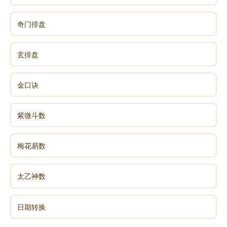
也。”以成德为行者，君子之道也，乾道也，故曰“成象
奇门排盘
之谓乾”。《易》以“坤为顺”，《周易·坤·文言》中
说：“坤道其顺乎！承天而时行。”坤道顺从，从不争功
争先，故以效法为其德，故曰“效法之谓坤”。
玄排盘
“穷则变，变则通，通则久”。物极必返，数极必
金口诀
变。数极为穷，穷则思变，变而有道。圣人循道，故可
预知数极之後，事物进一步会如何变化，并预知未来变
紫微斗数
化的结果，这就是占卜，故曰“极数知来之谓占”。事物
是运动变化的，所以要用发展变化的观点看问题和处理
梅花易数
问题，这样才叫做事。对事物变化的趋势了如指掌，然
后根据事物的变化趋势做出妥当的应对，这就是所谓“通
太乙神数
变”。只有通变才能适时而为，才能干事，故曰“通变之
谓事”。
日期转换
“一阴一阳之谓道”。以阴阳推测万物之道，是