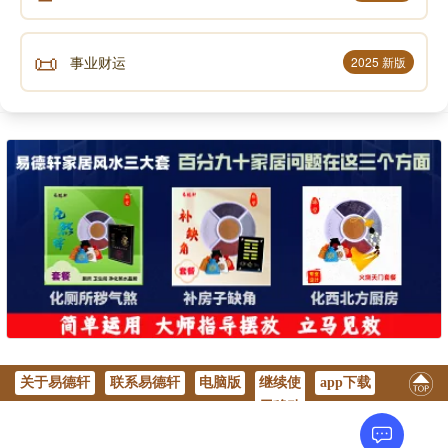
📜
事业财运
2025 新版
关于易德轩
联系易德轩
电脑版
继续使
app下载
用移动
版