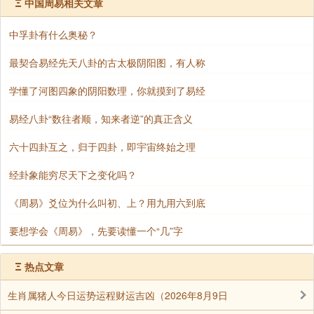
Ξ
中国周易相关文章
中孚卦有什么奥秘？
最契合易经先天八卦的古太极阴阳图，有人称
学懂了河图四象的阴阳数理，你就摸到了易经
易经八卦“数往者顺，知来者逆”的真正含义
六十四卦互之，归于四卦，即宇宙终始之理
经卦象能穷尽天下之变化吗？
【解读】
《周易》爻位为什么叫初、上？用九用六到底
要想学会《周易》，先要读懂一个“几”字
这一章主要讲《易》道的本质和《易》道在现实生
活中的应用状况以及《易》道中一些基本概念。《易》
Ξ
热点文章
道不能畅行于天下，故本章有强烈的批评意味，但碍于
当时统治者的颜面，故言辞晦涩，吞吞吐吐。
生肖属猪人今日运势运程财运吉凶（2026年8月9日