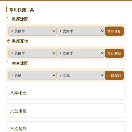
啊！故曰“显诸仁，藏诸用，鼓万物而不与圣人同忧，盛
常用快捷工具
德大业至矣哉！”
星座速配
立即速配
使《易》道广布于天下，使天下人充分地拥有
《易》道，这就是圣人之大业；让礼崩乐坏的社会复于
星座互动
正道，并使这种趋势天天都有新的变化，这就是圣人之
互动解析
盛德。故曰“富有之谓大业，日新之谓盛德”。《易》以
生肖速配
卦推演其道，卦中有爻，不停地消息，阳消则阴息，阴
消则阳息；息长是主动的，消亡是被迫的。故爻只有不
生肖配对
断地息长，才能推动卦随着时间的变化不停地演化。故
曰“生生之谓《易》”。生生者，万物变化之原动力也。
八字排盘
在《易》中，积极主动、追求成就之象谓之乾德；
六壬排盘
从不争先，唯效法顺从的谓之坤道。《易》以“艮为
成”，又“艮为终则有始”也，终则有始者为大成。又《周
六爻起卦
易·乾·文言》中说：“君子以成德为行，日可见之行