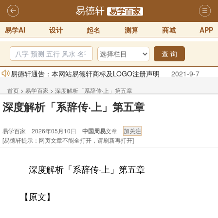
易德轩
易学百家
易学AI
设计
起名
测算
商城
APP
查 询
易德轩通告：本网站易德轩商标及LOGO注册声明
2021-9-7
易德轩易学ai，ai批八字紫微命理相学，ai智能体客服系统开通，欢迎
首页
>
易学百家
>
深度解析「系辞传·上」第五章
体验！！
2025-07-01
深度解析「系辞传·上」第五章
易德轩网重构及升能完成，欢迎大家来体验新程序及感觉！！
易学百家 2026年05月10日
中国周易
文章
2025-07-01
[易德轩提示：网页文章不能全打开，请刷新再打开]
2026年化太岁锦囊属马、鼠、牛、龙、兔、狗、鸡生肖化太岁开始预
订！！
2025-10-01
深度解析「系辞传·上」第五章
2026丙午年铁笔居士精批年运说明
2025-10-12
易德轩首席风水大师铁笔居士简介！！
2021-9-2
【原文】