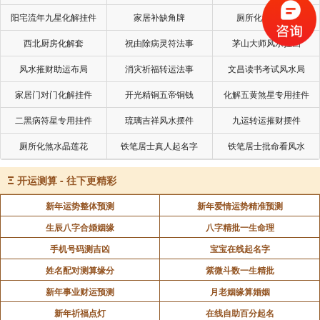
阳宅流年九星化解挂件
家居补缺角牌
厕所化秽气煞套
西北厨房化解套
祝由除病灵符法事
茅山大师风水挂画
风水摧财助运布局
消灾祈福转运法事
文昌读书考试风水局
家居门对门化解挂件
开光精铜五帝铜钱
化解五黄煞星专用挂件
二黑病符星专用挂件
琉璃吉祥风水摆件
九运转运摧财摆件
三、当转机到来的时候，一定要及时的抓住。
厕所化煞水晶莲花
铁笔居士真人起名字
铁笔居士批命看风水
《易经》否卦说：“倾否，先否后喜。”逆境发展
Ξ
开运测算 - 往下更精彩
至极，必定会倾倒，瓦解，渐渐地转为顺境。暴风雨之
新年运势整体预测
新年爱情运势精准预测
后，才可以看见彩虹。苦尽甘来，先逆后顺，先难后
生辰八字合婚姻缘
八字精批一生命理
易。这是自然而然的变化趋势。
手机号码测吉凶
宝宝在线起名字
对于人来说也是这样的。一个人在经历了长期的
姓名配对测算缘分
紫微斗数一生精批
下坡路之后，慢慢的就学会了自我设限。当成功的机遇
新年事业财运预测
月老姻缘算婚姻
放在面前的时候，他们也没有办法去追求了。变得畏首
新年祈福点灯
在线自助百分起名
畏尾，瞻前顾后。这在心理学里面叫做习得性无助。