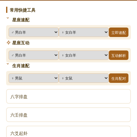
对。那么终究有一日，我们是会走出低谷的，迎接我们
的就将是光明的前途。。
常用快捷工具
星座速配
立即速配
声明：部分内容来于网络，如有侵权，请联系我们删除！以上内容，并
不代表易德轩观点。
星座互动
互动解析
生肖速配
生肖配对
八字排盘
六壬排盘
六爻起卦