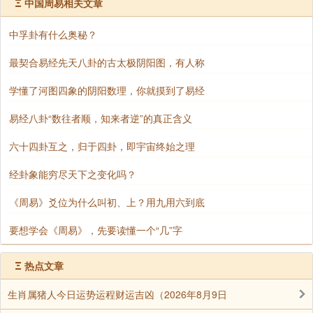
二、学会变通
Ξ
中国周易相关文章
在我们稳定了心态之后，接下来要做的一件事，
中孚卦有什么奥秘？
就是要学会变通。《易经》说：“穷则变，变则通，通则
最契合易经先天八卦的古太极阴阳图，有人称
久。”山不转水转，水不转人转。一旦会转动，变通，所
有事情都可以转变。
学懂了河图四象的阴阳数理，你就摸到了易经
当我们遇到不顺的时候，一定要停下来反思自
易经八卦“数往者顺，知来者逆”的真正含义
己。并不是所有的时候坚持都是一件好事。有的时候越
六十四卦互之，归于四卦，即宇宙终始之理
是坚持错误的东西，事情的发展就越是南辕北辙。就像
我有一位朋友进入了夕阳产业，又不知道退出，就亏的
经卦象能穷尽天下之变化吗？
越来越多。我们要学会变通，与其死扛亏损，不如趁早
《周易》爻位为什么叫初、上？用九用六到底
止损。保住本钱，将来再找别的机会，东山再起。
要想学会《周易》，先要读懂一个“几”字
不管是创业还是工作，还是感情上面都是如此。
该变通的时候一定要学会变通。不能够在一棵树上吊
Ξ
热点文章
死。
生肖属猪人今日运势运程财运吉凶（2026年8月9日