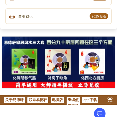
📜
事业财运
2025 新版
关于易德轩
联系易德轩
电脑版
继续使
app下载
用移动
版