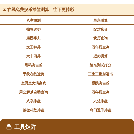
Ξ
在线免费娱乐抽签测算 - 往下更精彩
这种现象和易经中的一个状态特别相似，“吉凶
者，失得之象也；悔吝者，忧虞之象也”；忧就是忧愁、
八字预测
星座测算
烦恼；虞就是思虑，脑子不停地想。吝就是犹豫不决，
抽签运势
配对缘分
想要前进却不敢，在原地不停的担忧幻想焦虑。
康熙字典
黄历查询
我有一个表哥，他早年的时候经历了很多的失
文王神卦
万年历查询
败。一开始的时候他办了一个鞋厂，结果破产了。后来
六十四卦
运势测算
他去搞水产养殖，养的鱼全部都死了。十几年来没有一
号码测吉凶
姓名测试打分
个生意是成功的，要是换别人早就放弃了，去打工去
手纹在线运势
三生三世财运书
了。但是他在不断的尝试的过程当中，积累了很多的经
生男生女清宫表
眼跳测吉凶
验。最后他终于找到了自己的发展方向。通过自己养鱼
周公解梦自助查询
万年历查询
的经验，决定销售鱼类的药品和保健品。结果大获成
八字排盘
六爻排盘
功，之前十几年亏的钱全部都赚回来了，还买了新房。
紫微斗数排盘
奇门遁甲排盘
人活着有走上坡路的时候，也有走下坡路的时
候。当我们走下坡路的时候，如果能够做到正确的应
工具矩阵