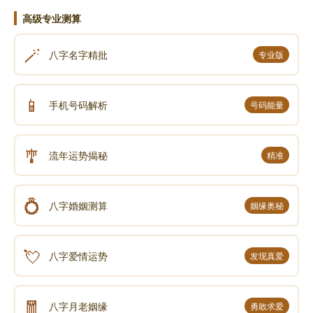
高级专业测算
🪄
八字名字精批
专业版
📱
手机号码解析
号码能量
🎐
流年运势揭秘
精准
💍
八字婚姻测算
姻缘奥秘
💘
八字爱情运势
发现真爱
🧧
八字月老姻缘
勇敢求爱