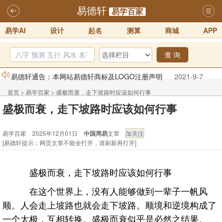
易德轩
易学百家
易学AI
设计
起名
测算
商城
APP
查 询
易德轩通告：本网站易德轩商标及LOGO注册声明
2021-9-7
易德轩易学ai，ai批八字紫微命理相学，ai智能体客服系统开通，欢迎
首页
>
易学百家
>
盛极而衰，走下坡路时应该如何行事
体验！！
2025-07-01
盛极而衰，走下坡路时应该如何行事
易德轩网重构及升能完成，欢迎大家来体验新程序及感觉！！
易学百家 2025年12月01日
中国周易
文章
2025-07-01
[易德轩提示：网页文章不能全打开，请刷新再打开]
2026年化太岁锦囊属马、鼠、牛、龙、兔、狗、鸡生肖化太岁开始预
订！！
2025-10-01
盛极而衰，走下坡路时应该如何行事
2026丙午年铁笔居士精批年运说明
2025-10-12
在这个世界上，没有人能够做到一辈子一帆风
易德轩首席风水大师铁笔居士简介！！
2021-9-2
顺。人会走上坡路也就会走下坡路。顺境和逆境构成了
一个太极，互相转换。盛极而衰似乎是必然之结果。