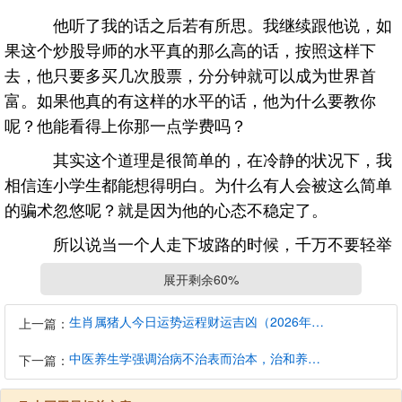
他听了我的话之后若有所思。我继续跟他说，如
果这个炒股导师的水平真的那么高的话，按照这样下
去，他只要多买几次股票，分分钟就可以成为世界首
富。如果他真的有这样的水平的话，他为什么要教你
呢？他能看得上你那一点学费吗？
其实这个道理是很简单的，在冷静的状况下，我
相信连小学生都能想得明白。为什么有人会被这么简单
的骗术忽悠呢？就是因为他的心态不稳定了。
所以说当一个人走下坡路的时候，千万不要轻举
妄动。因为在这个时候人的思想是最脆弱的，是最容易
展开剩余60%
被人给忽悠的。我们要做的，是要调整自己的情绪，稳
住自己的心态，冷静下来。就像孙子兵法里面讲的一
生肖属猪人今日运势运程财运吉凶（2026年8月9日）详解查询
上一篇：
样，“以己之不可胜以待敌之可胜。”自己先要保证自己
中医养生学强调治病不治表而治本，治和养兼顾是有必要的
下一篇：
不失败，不让局势恶化，以后才有翻身的机会。