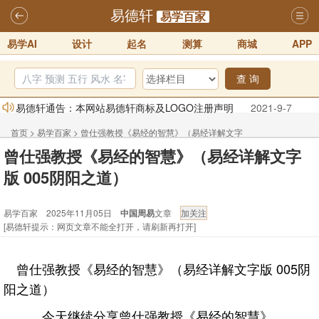
易德轩
易学百家
易学AI
设计
起名
测算
商城
APP
查 询
易德轩通告：本网站易德轩商标及LOGO注册声明
2021-9-7
易德轩易学ai，ai批八字紫微命理相学，ai智能体客服系统开通，欢迎
首页
>
易学百家
>
曾仕强教授《易经的智慧》（易经详解文字
体验！！
2025-07-01
曾仕强教授《易经的智慧》（易经详解文字
版 005阴阳之道）
易德轩网重构及升能完成，欢迎大家来体验新程序及感觉！！
版 005阴阳之道）
2025-07-01
2026年化太岁锦囊属马、鼠、牛、龙、兔、狗、鸡生肖化太岁开始预
易学百家 2025年11月05日
中国周易
文章
[易德轩提示：网页文章不能全打开，请刷新再打开]
订！！
2025-10-01
2026丙午年铁笔居士精批年运说明
2025-10-12
曾仕强教授《易经的智慧》（易经详解文字版 005阴
易德轩首席风水大师铁笔居士简介！！
2021-9-2
阳之道）
今天继续分享曾仕强教授《易经的智慧》