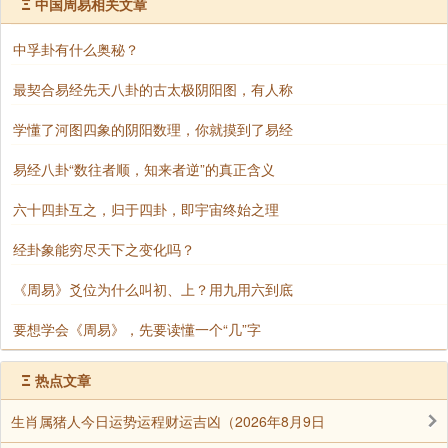
过去的。而很不幸的就是，美国两百多年证明下来，美
Ξ
中国周易相关文章
国还是没有构成他自己的文化。
中孚卦有什么奥秘？
同样是多民族融合的国家，中华民族拥有自己独
最契合易经先天八卦的古太极阴阳图，有人称
特的文化。中国人称自己是炎黄子孙，龙的传人。而西
方国家却始终没有形成融合的文化，这是为什么呢？这
学懂了河图四象的阴阳数理，你就摸到了易经
与西方人对于世界起源的认识又有着怎样的联系呢？
易经八卦“数往者顺，知来者逆”的真正含义
人到底从哪里来？我想这个问题是每一个人迟早
六十四卦互之，归于四卦，即宇宙终始之理
都会去想的问题。人从哪里来？你如果说那还不简单，
从妈妈肚子里面生出来的。各位有没有发现，讲这种话
经卦象能穷尽天下之变化吗？
的人就表示什么，表示他的见识实在是很少，否则他不
《周易》爻位为什么叫初、上？用九用六到底
会这样理直气壮的就说出来。越有学问的人，他越是不
敢回答问题，就好像稻子越成熟就越往下垂是一个道
要想学会《周易》，先要读懂一个“几”字
理。因为人如果从妈妈的肚子里面生出来的，那妈妈又
Ξ
热点文章
从哪里来？这样一直追下去以后，大家就会摇头，那怎
么办呢？
生肖属猪人今日运势运程财运吉凶（2026年8月9日