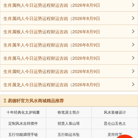
万物我们都看得到，可是它从哪里生出来的？
生肖属狗人今日运势运程财运吉凶（2026年8月9日
西方人给了一个非常明确、肯定、方便、简单的
生肖属鸡人今日运势运程财运吉凶（2026年8月9日
答案——神创造的。这个“神创造的”是西方人比较相信
的一个答案，神是至高无上的，它可以创造一切。因为
生肖属猴人今日运势运程财运吉凶（2026年8月9日
它是无所不知，无所不在，无所不能。西方的神主宰一
生肖属羊人今日运势运程财运吉凶（2026年8月9日
切，所有人都要听它的，而且它认为所有的人都是神的
子女。这样我们才能了解为什么西方人，儿子可以叫爸
生肖属马人今日运势运程财运吉凶（2026年8月9日
爸的名字，为什么？因为你是神的子女，我也是神的子
生肖属蛇人今日运势运程财运吉凶（2026年8月9日
女，只是现在短期间，你是爸爸，我是儿子，但是长期
看起来，我们都是神的子女，我们是一样的。
生肖属龙人今日运势运程财运吉凶（2026年8月9日
我想这种观念，中国人大概不太容易接受。他
Ξ
易德轩官方风水商城精品推荐
（西方人）认为人是平等的，我们每一个人都直接跟上
帝产生密切的关系，因此，上帝可以有戒律，人不可以
十年经典化太岁锦囊
铁笔居士简介
风水装修设计
这样不可以那样，所以就形成了西方的法治社会。我们
定制风水吉祥摆件
招贵人靠山塔
昆仑山五色土
今天老讲法治，我们一定要把这个根源搞清楚，每一个
五行功能调理手链
五行助运吊坠
灵符符咒
人都信奉上帝，都服从上帝的戒律，然后把它变成人与