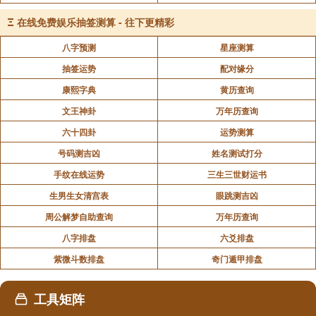
做practical（实际）。对这些虚拟的东西，凭良心讲我
Ξ
在线免费娱乐抽签测算 - 往下更精彩
们是不太接受的。
八字预测
星座测算
《易经》告诉我们，一切一切都是人想出来的。
抽签运势
配对缘分
我们不用虚拟，我们用想象，通通是人想象出来的。所
康熙字典
黄历查询
有的东西都是人想出来的，我想这是易经给我们最高的
文王神卦
万年历查询
一个答案。
六十四卦
运势测算
《易经》告诉我们，一切一切都是人想出来的。
号码测吉凶
姓名测试打分
事实上，人类正是因为有了想象，才有了大千世界林林
手纹在线运势
三生三世财运书
总总的发明和创造，才出现了各种各样的意识形态和思
生男生女清宫表
眼跳测吉凶
想流派。那么《易经》的思想又是谁想出来的呢？
周公解梦自助查询
万年历查询
——就是伏羲想出来的。
八字排盘
六爻排盘
紫微斗数排盘
奇门遁甲排盘
大家一定很羡慕，如果我也能够想出这些东西
来，那不是很好吗？可以呀，的确可以啊，只有一个方
工具矩阵
法而已，减少你的欲望，你就可以往正当的方面去想。