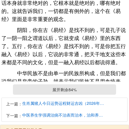
话本身就非常绝对的，它根本就是绝对的，哪有绝对
的。这就告诉我们，一切都是有例外的，这个在《易
经》里面是非常重要的观念。
阴阳，你在古《易经》是找不到的，可是孔子说
了一阴一阳之谓道以后，它就变成《易经》里的东西
了。五行，你在古《易经》是找不到的，可是你把五行
融入《易经》以后，它说的非常通，把天干地支这些本
来都是不同的文化，但是一融入易经以后都说得通。
中华民族不是由单一的民族所构成，但是我们都
说我们是皇帝的子孙，就表示我们民族不是用血统来
看，不是用哪一个种族来看。是不是中华民族只有一个
展开剩余84%
标准，看你有没有中华文化的素养？我们是拿文化来当
生肖属猪人今日运势运程财运吉凶（2026年8月9日）详解查询
上一篇：
做民族认同的标准。美国因为它是各种族融合的，所以
它的种族观念是比较先进的，他认为不要管血统，还是
中医养生学强调治病不治表而治本，治和养兼顾是有必要的
下一篇：
以美国文化做认同标准，其实这就是完全从我们这边学