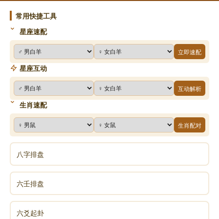
我们把想到的东西叫做天机，嗜欲深者天机浅，嗜欲浅
常用快捷工具
者天机深。
星座速配
伏羲氏想的是人类最重要，而且是宇宙最高的一
个秘密，万物从哪里来？
立即速配
伏羲氏是看到太阳从东方起来，然后一直走一直
星座互动
走从西方下去。他就知道了天底下有一种力量，把太阳
互动解析
从东方拉起来，然后一直把它往西方掉下去。这个力量
生肖速配
就使得万物都受到它的影响，好像它就是宇宙的根源。
那如果伏羲氏只想到这里，那我们就觉得这个人真叫做
生肖配对
虚拟，因为不切实际。怎么会断定他不切实际呢？今天
一个太阳出来，明天又一个太阳出来，哪有那么多太
八字排盘
阳，一天一个一年就三百多个，那还得了，就算有那么
多太阳，东方有那么大的太阳库可以储存吗？西方那边
六壬排盘
也要一个很大的太阳库，才能够一天掉一个一天掉一
个。所以伏羲氏就自己否定自己。
六爻起卦