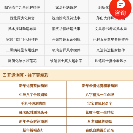
人之间共同的法律，用法律来治理一切，这样才叫做法
阳宅流年九星化解挂件
家居补缺角牌
厕所化秽气煞套
治社会。你如果不服从上帝的戒律，那么上帝是很严格
西北厨房化解套
祝由除病灵符法事
茅山大师风水挂画
的，它会处罚，尤其人死了以后，要受到最后的审判，
风水摧财助运布局
消灾祈福转运法事
文昌读书考试风水局
我想这是神本位。
家居门对门化解挂件
开光精铜五帝铜钱
化解五黄煞星专用挂件
我们中国人不是这样的，我们神后面加上一
二黑病符星专用挂件
琉璃吉祥风水摆件
九运转运摧财摆件
个“明”字叫做“神明”。我们最常讲的一句话就是“抬头三
尺有神明”，可见神明很多，不是只有一个。而神明他是
厕所化煞水晶莲花
铁笔居士真人起名字
铁笔居士批命看风水
干什么的？他不是来管我们的，他不是在管我们的，他
Ξ
开运测算 - 往下更精彩
是帮助我们去了解道理的，才叫神明，神而明之。
新年运势整体预测
新年爱情运势精准预测
《易经·系辞》：自天佑之，吉无不利。
生辰八字合婚姻缘
八字精批一生命理
意思就是你自己去了解天理，然后你又顺从自
手机号码测吉凶
宝宝在线起名字
然，你就会得到吉祥，你就不会有什么不利的后果，所
姓名配对测算缘分
紫微斗数一生精批
以这种情况之下，我们所重在人，在自己，我有没有悟
新年事业财运预测
月老姻缘算婚姻
到天理，我有没有去悟到自然的道理，这个是什么意
新年祈福点灯
在线自助百分起名
思？就告诉我们，中国人是更实际的。用英文来讲就叫