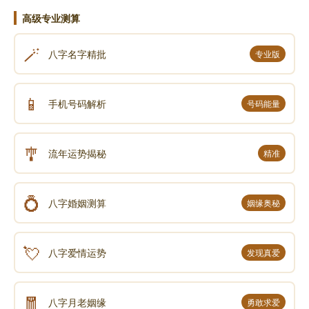
来，他就折一个树枝，所以一画开天的真实的意义，就
高级专业测算
是一画开天辟地。
🪄
太极 阳的符号
八字名字精批
专业版
我们讲到这里已经很明确的知道，当初伏羲氏他
是用眼睛去观察宇宙万象，然后他靠他的想象来替我们
📱
手机号码解析
号码能量
造出一套系统来。这套系统的总根源就是一画，叫做太
极。
🎐
流年运势揭秘
精准
符号
我想一切一切都是从这样开始的。
💍
八字婚姻测算
姻缘奥秘
伏羲认为，既然有一个能量，有一个力量，有一
个方向，就有一个相反的方向，就构成了一种循环往
💘
八字爱情运势
发现真爱
复，周而复始。因此，他就认为有一个阴就有一个阳，
有一个阳就一个阴。
🧧
伏羲上观天文，下察地理，思索很久，终于一画
八字月老姻缘
勇敢求爱