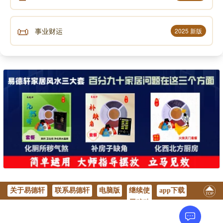
开天地。这一画就是太极，宇宙中的一切都是从太极中
生发出来的，孔子在他作的《十翼》，也就是《易传》
📜
事业财运
2025 新版
中写道，易有太极，是生两仪。就是人们常说的太极生
两仪，意思是太极中包含的一正、一反两种力量。而这
两种力量就是阴阳，那么阴阳之间又有怎样的关系呢？
阴阳
太极生两仪，两仪就是阴阳。
如果伏羲氏想到这里，他就很满意了，那我们也
是很倒霉的，为什么？因为这就变成“分”的观念已经出
来了，有阴有阳。所以伏羲氏就认为，一还是一，只是
一有时候还是一，有时候会变二。就是一根木头，你不
去动它，它就一根木头，你把它扯断了，它就变成两小
段。说阴就是阳，阳就是阴，阴可以变阳，阳可以变
关于易德轩
联系易德轩
电脑版
继续使
app下载
阴。阴跟阳它不是可以分开的，它是有高度的配合性，
用移动
版
后来慢慢他就想到，阴中有阳，阳中有阴，他怎么会明