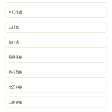
我觉得这个对中国人也影响很大，人常常要反
省。我们现在已经知道它不是事实，因为太阳它是永远
奇门排盘
存在的，只是地球自己在转。所以有时候看得到，有时
候看不到，可是会不会影响到我们的思路？不会。伏羲
玄排盘
氏他最起码告诉我们，有看得见的部分，就有看不见的
部分。有一个力量拉上来，就有个力量拉下去。他就产
金口诀
生了有两种互动的力量的这种关联，一正一反，一上一
下，这两个东西就构成了太极里面的两个重要的一个内
紫微斗数
涵。
阴阳两种力量
梅花易数
因此他就很想把他的思路把它表现出来，让大家
都知道，可是那个时候是没有文字的，伏羲氏把这个力
太乙神数
量用一个连续的线（符号）来代表，那时候是连符号这
个观念都没有的，可见符号也是人想出来的。他就画了
日期转换
这么一条线，也许当初连画笔也没有，怎么画也画不出