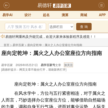
易德轩
易学百家
易学AI
设计
起名
测算
商城
APP
查 询
易德轩网重构及升能完成，欢迎大家来体验新程序及感觉！！
2025-07-01
首页
>
易学百家
>
座向定乾坤：属火之人办公室座位方向指南
2026年化太岁锦囊属马、鼠、牛、龙、兔、狗、鸡生肖化太岁开始预
座向定乾坤：属火之人办公室座位方向指南
订！！
2025-10-01
易学百家 2026年05月21日
易学百家号
文章
2026丙午年铁笔居士精批年运说明
2025-10-12
[易德轩提示：网页文章不能全打开，请刷新再打开]
易德轩首席风水大师铁笔居士简介！！
2021-9-2
易德轩通告：本网站易德轩商标及LOGO注册声明
2021-9-7
座向定乾坤：属火之人办公室座位方向指南
易德轩易学ai，ai批八字紫微命理相学，ai智能体客服系统开通，欢迎
在风水学中，方位与五行紧密相连，对于属火之
体验！！
2025-07-01
人而言，巧妙选择办公室座位方位，能够借助自然磁场
的力量，调和自身五行气场，进而对事业运势、人际关