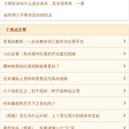
大师告诉你什么是好风水，其实很简单，一看
如何用八字看你适合的职业
Ξ
热点文章
零基础教程：一步步教你自己如何为白菜开光
小白必看！风水摆件白菜的开光避坑指南
哪种材质的白菜招财效果更好？
生肖属鼠人房间布置禁忌与风水指南
六十四卦互之，归于四卦，即宇宙终始之理
经卦象能穷尽天下之变化吗？
《周易》爻位为什么叫初、上？用九用六到底有何玄机
要想学会《周易》，先要读懂一个“几”字