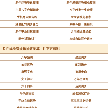
新年运势整体预测
新年爱情运势精准预测
生辰八字合婚姻缘
八字精批一生命理
手机号码测吉凶
宝宝在线起名字
姓名配对测算缘分
紫微斗数一生精批
新年事业财运预测
月老姻缘算婚姻
新年祈福点灯
在线自助百分起名
Ξ
在线免费娱乐抽签测算 - 往下更精彩
八字预测
星座测算
抽签运势
配对缘分
康熙字典
黄历查询
文王神卦
万年历查询
六十四卦
运势测算
号码测吉凶
姓名测试打分
手纹在线运势
三生三世财运书
生男生女清宫表
眼跳测吉凶