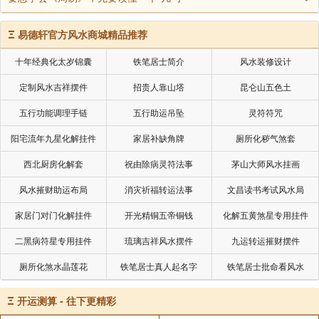
Ξ
易德轩官方风水商城精品推荐
十年经典化太岁锦囊
铁笔居士简介
风水装修设计
定制风水吉祥摆件
招贵人靠山塔
昆仑山五色土
五行功能调理手链
五行助运吊坠
灵符符咒
阳宅流年九星化解挂件
家居补缺角牌
厕所化秽气煞套
西北厨房化解套
祝由除病灵符法事
茅山大师风水挂画
风水摧财助运布局
消灾祈福转运法事
文昌读书考试风水局
家居门对门化解挂件
开光精铜五帝铜钱
化解五黄煞星专用挂件
二黑病符星专用挂件
琉璃吉祥风水摆件
九运转运摧财摆件
厕所化煞水晶莲花
铁笔居士真人起名字
铁笔居士批命看风水
Ξ
开运测算 - 往下更精彩