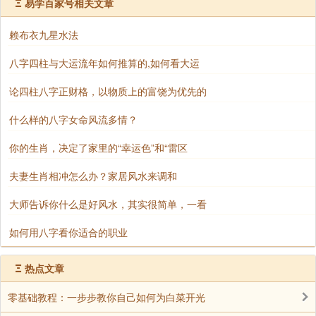
办公用品：
Ξ
易学百家号相关文章
赖布衣九星水法
文件柜、文件夹选用红色、橙色或绿色（属火/
木），避免蓝色、黑色。
八字四柱与大运流年如何推算的,如何看大运
论四柱八字正财格，以物质上的富饶为优先的
电脑背景图设置为自然风景（如森林、阳光），避
免冷色调抽象图案。
什么样的八字女命风流多情？
你的生肖，决定了家里的“幸运色”和“雷区
灯光选择：
夫妻生肖相冲怎么办？家居风水来调和
使用暖黄色台灯或落地灯，灯光柔和不刺眼，减少
大师告诉你什么是好风水，其实很简单，一看
光煞影响。
如何用八字看你适合的职业
避免金属反光灯具，以防气场紊乱。
Ξ
热点文章
三、家具摆放：营造开放空间，减少压迫感
零基础教程：一步步教你自己如何为白菜开光