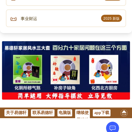
📜
事业财运
2025 新版
关于易德轩
联系易德轩
电脑版
继续使
app下载
用移动
版