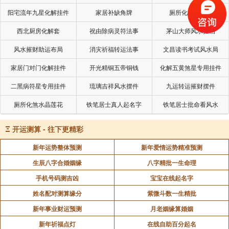
避免“气滞”引发矛盾。
阳宅流年九星化解挂件
家居补缺角牌
厕所化秽气煞套
椅子与书桌保持适当距离（约一臂长），避免拥挤
西北厨房化解套
祝由除病灵符法事
茅山大师风水挂画
感。
风水摧财助运布局
消灾祈福转运法事
文昌读书考试风水局
家居门对门化解挂件
开光精铜五帝铜钱
化解五黄煞星专用挂件
分区明确：
二黑病符星专用挂件
琉璃吉祥风水摆件
九运转运摧财摆件
用书柜或绿植作为隔断，划分工作区与休息区，减
厕所化煞水晶莲花
铁笔居士真人起名字
铁笔居士批命看风水
少功能混乱导致的烦躁情绪。
Ξ
开运测算 - 往下更精彩
四、装饰选择：化解煞气，增强和谐氛围
新年运势整体预测
新年爱情运势精准预测
生辰八字合婚姻缘
八字精批一生命理
原理：尖锐物品或复杂反光易形成煞气，引发口舌
手机号码测吉凶
宝宝在线起名字
是非；和谐符号能提升人际运。
姓名配对测算缘分
紫微斗数一生精批
新年事业财运预测
月老姻缘算婚姻
布局建议：
新年祈福点灯
在线自助百分起名