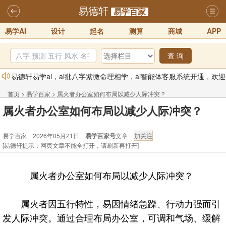
易德轩
易学百家
易学AI
设计
起名
测算
商城
APP
查 询
易德轩易学ai，ai批八字紫微命理相学，ai智能体客服系统开通，欢迎
体验！！
2025-07-01
首页
>
易学百家
>
属火者办公室如何布局以减少人际冲突？
易德轩网重构及升能完成，欢迎大家来体验新程序及感觉！！
属火者办公室如何布局以减少人际冲突？
2025-07-01
易学百家 2026年05月21日
易学百家号
文章
2026年化太岁锦囊属马、鼠、牛、龙、兔、狗、鸡生肖化太岁开始预
[易德轩提示：网页文章不能全打开，请刷新再打开]
订！！
2025-10-01
2026丙午年铁笔居士精批年运说明
2025-10-12
属火者办公室如何布局以减少人际冲突？
易德轩首席风水大师铁笔居士简介！！
2021-9-2
易德轩通告：本网站易德轩商标及LOGO注册声明
2021-9-7
属火者因五行特性，易因情绪急躁、行动力强而引
发人际冲突。通过合理布局办公室，可调和气场、缓解