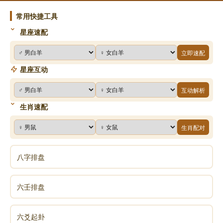
控制镜子使用：
常用快捷工具
星座速配
若需镜子，可将其放置在衣柜门内或侧墙，避免直
立即速配
接反射书桌或同事座位。
星座互动
用装饰画或绿植替代镜子，减少光煞影响。
互动解析
生肖速配
声明：部分内容来于网络，如有侵权，请联系我们删除！以上内容，并
生肖配对
不代表易德轩观点。
八字排盘
六壬排盘
六爻起卦