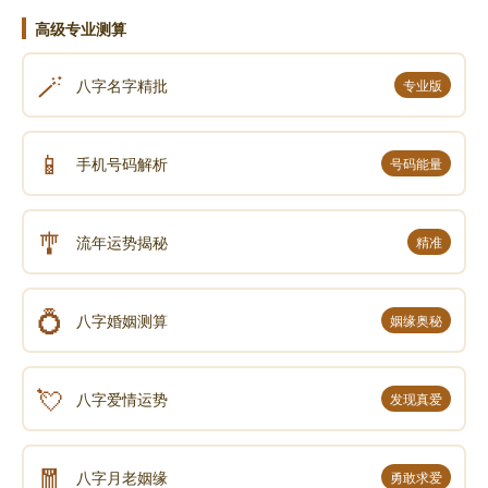
高级专业测算
🪄
八字名字精批
专业版
📱
手机号码解析
号码能量
🎐
流年运势揭秘
精准
💍
八字婚姻测算
姻缘奥秘
💘
八字爱情运势
发现真爱
🧧
八字月老姻缘
勇敢求爱