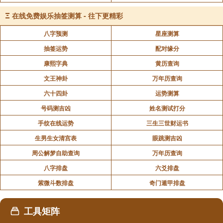
避免尖锐装饰：
Ξ
在线免费娱乐抽签测算 - 往下更精彩
八字预测
星座测算
移除办公桌上的金属刀具、针刺类摆件（如仙人
抽签运势
配对缘分
掌），改用陶瓷或木质工艺品（如骏马、文昌塔）。
康熙字典
黄历查询
文王神卦
万年历查询
窗帘避免使用百叶窗（易形成锐利光线），改用棉
六十四卦
运势测算
麻材质的卷帘或布帘。
号码测吉凶
姓名测试打分
手纹在线运势
三生三世财运书
增加和谐符号：
生男生女清宫表
眼跳测吉凶
周公解梦自助查询
万年历查询
悬挂书法作品（如“和为贵”“宁静致远”），或山水画
（象征包容与远见）。
八字排盘
六爻排盘
紫微斗数排盘
奇门遁甲排盘
摆放一对木质大象摆件（象象征吉祥与稳重），或
圆形水晶球（化解煞气）。
工具矩阵