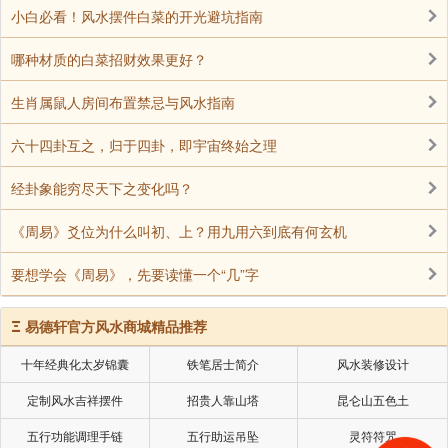
小白必看！风水摆件白菜的开光避坑指南
原理：拥挤或封闭的布局易引发焦虑，开放空间能
促进气流循环，缓解紧张情绪。
哪种材质的白菜招财效果更好？
生肖属鼠人房间布置禁忌与风水指南
布局建议：
六十四卦互之，归于四卦，即宇宙终始之理
书桌朝向：
经卦象能穷尽天下之变化吗？
面向门口或窗户，保持视线开阔，象征事业通达。
《周易》爻位为什么叫初、上？用九用六到底有何玄机
要想学会《周易》，先要读懂一个“几”字
避免背对门或走廊，以防“背无靠山”导致缺乏安全
感，进而引发防御性行为。
Ξ
易德轩官方风水商城精品推荐
通道畅通：
十年经典化太岁锦囊
铁笔居士简介
风水装修设计
定制风水吉祥摆件
招贵人靠山塔
昆仑山五色土
保持办公桌与门之间无杂物阻挡，确保气流顺畅，
五行功能调理手链
五行助运吊坠
灵符符咒