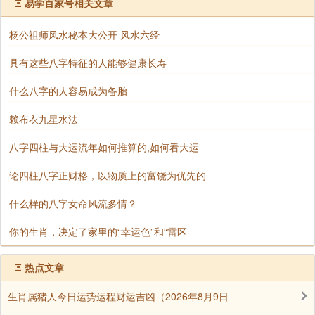
Ξ
易学百家号相关文章
种理论并不冲突。
杨公祖师风水秘本大公开 风水六经
但是在奇数运，就会发现不一样，金龙运所临之宫
具有这些八字特征的人能够健康长寿
似乎对不上。以九运为例，九为奇数，入中顺飞。则五
黄大金龙排布到后天坎宫（九宫数的第一宫）。
什么八字的人容易成为备胎
赖布衣九星水法
但玄空法鉴的金龙水口图，定的是九运是运在九宫
即后天离宫，来推水口。这样两种理论不是矛盾了吗？
八字四柱与大运流年如何推算的,如何看大运
上次写玄空法鉴时也有个易友提出质疑，进而否定我的
论四柱八字正财格，以物质上的富饶为优先的
文章理论。
什么样的八字女命风流多情？
这个问题不要说这个易友，很多人就是一辈子都没
你的生肖，决定了家里的“幸运色”和“雷区
想通。这里我告诉大家，前面我说过，龙分两片阴阳
取。阴卦一片，阳卦一片，山一片，水一片，合十对宫
Ξ
热点文章
相望则相交。
生肖属猪人今日运势运程财运吉凶（2026年8月9日