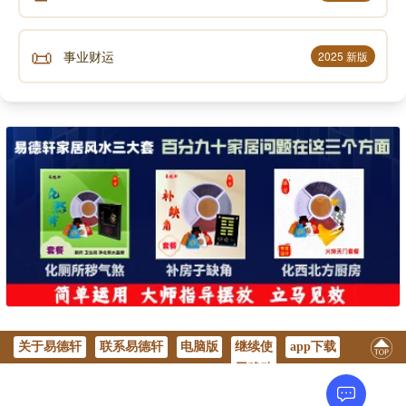
最后我们会发现，八运中，天数奇，地数偶。阳奇
阴偶、阳顺阴逆，四正奇数，旺气居对面；四隅偶数，
📜
事业财运
2025 新版
旺气在本宫。
《宝照经》曰：“天机妙诀本不同，八卦只有一卦
通。”这一卦就是当运之卦，旺气之卦。再说一遍，这只
是八卦九宫，不是对应二十四山。
章仲山的玄空风水把令星当旺星，我们现在用的九
宫飞星也是如此。玄空六法把五黄当龙运旺星，谁对谁
错，你们自已判别。下篇写颠颠倒，抽爻换象，先天体
卦，二十四山如何建立。
关于易德轩
联系易德轩
电脑版
继续使
app下载
声明：部分内容来于网络，如有侵权，请联系我们删除！以上内容，并
用移动
不代表易德轩观点。
版