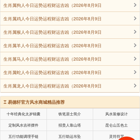
下元六七八九运，以乾坎艮震四阳卦为水一片，巽
生肖属狗人今日运势运程财运吉凶（2026年8月9日
离坤兑四阴卦为山一片。所以下元九运五黄到一坎宫为
生肖属鸡人今日运势运程财运吉凶（2026年8月9日
旺水运。而我在玄空法鉴的金龙水口图，是查金龙定水
口。山与水相对，一与九相对而合十，有情相望，所以
生肖属猴人今日运势运程财运吉凶（2026年8月9日
山龙应定在对宫的离九。所以两个理论是相通的。
生肖属羊人今日运势运程财运吉凶（2026年8月9日
重点是上下元各管九十年，上下元分别对应八卦和
生肖属马人今日运势运程财运吉凶（2026年8月9日
山水的阴阳两片。山有山之金龙，水有水之金龙。各有
生肖属蛇人今日运势运程财运吉凶（2026年8月9日
其生旺至动之气，形之于地面，才可安宅立穴。
生肖属龙人今日运势运程财运吉凶（2026年8月9日
河洛数理推出玄空五黄大金龙
Ξ
易德轩官方风水商城精品推荐
鉴于很多易友对玄空风水的基本理论还不太理解，
十年经典化太岁锦囊
铁笔居士简介
风水装修设计
今天再补一篇基础知识。
定制风水吉祥摆件
招贵人靠山塔
昆仑山五色土
在以前文章写过玄空概念，玄空对应太极，处处有
五行功能调理手链
五行助运吊坠
灵符符咒