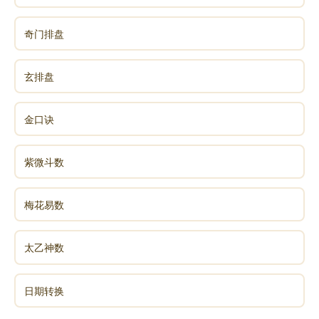
宫属土，力量大。五入中宫顺逆飞，顺局则为蒋大鸿的
元旦盘，逆局很多玄空理论用隐晦的口诀来叙述。
奇门排盘
你看五黄力量多大，顺逆飞后，各宫数字合十，对
玄排盘
宫合十变成同宫合十。
金口诀
所以谈养吾把五黄定为没有阴阳交媾前的纯阳至刚
之气，即所谓的大金龙，也是阳龙。阳动阴顺，只有它
紫微斗数
才能和对宫实现阴阳交媾。八运对八卦，各元运的大金
龙会排布到后天八卦哪些方位呢？
梅花易数
太乙神数
上图即是五黄大金龙各运排到的地方。再说一遍，
这只是八卦九宫的生旺之气，跟二十四山没关系，二十
日期转换
四山是阴阳交媾后的挨星。