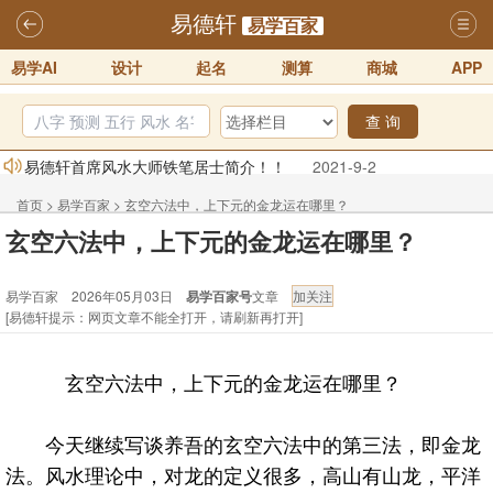
易德轩
易学百家
易学AI
设计
起名
测算
商城
APP
查 询
易德轩首席风水大师铁笔居士简介！！
2021-9-2
易德轩通告：本网站易德轩商标及LOGO注册声明
2021-9-7
首页
>
易学百家
>
玄空六法中，上下元的金龙运在哪里？
易德轩易学ai，ai批八字紫微命理相学，ai智能体客服系统开通，欢迎
玄空六法中，上下元的金龙运在哪里？
体验！！
2025-07-01
易学百家 2026年05月03日
易学百家号
文章
易德轩网重构及升能完成，欢迎大家来体验新程序及感觉！！
[易德轩提示：网页文章不能全打开，请刷新再打开]
2025-07-01
2026年化太岁锦囊属马、鼠、牛、龙、兔、狗、鸡生肖化太岁开始预
玄空六法中，上下元的金龙运在哪里？
订！！
2025-10-01
2026丙午年铁笔居士精批年运说明
2025-10-12
今天继续写谈养吾的玄空六法中的第三法，即金龙
法。风水理论中，对龙的定义很多，高山有山龙，平洋