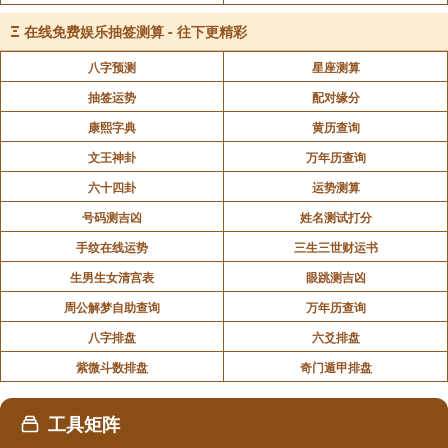
Ξ
在线免费娱乐抽签测算 - 往下更精彩
如果连基本理论都没搞懂，根本不知道里面的得失
奥妙，那还验个屁啊。光知道结果没用，难的是能条缕
八字预测
星座测算
分明一一解释清楚。玄空风水验坟则更难，不但要分析
抽签运势
配对缘分
以前的得失，更要推断今后发展。
康熙字典
黄历查询
文王神卦
万年历查询
在评论中，有的易友直接把大金龙所在的宫位三
六十四卦
运势测算
山，看做是旺山旺向。这是大错特错的。首先，金龙也
号码测吉凶
姓名测试打分
好，大金龙也好，甚至金龙运也好。指的是至刚纯阳之
手纹在线运势
三生三世财运书
气，由先天八卦的乾卦表示，说明这是阴阳交媾之前的
生男生女清宫表
眼跳测吉凶
纯阳之气。
周公解梦自助查询
万年历查询
八字排盘
六爻排盘
玄空六法，一定要明白先天为体，后天为用。先天
紫微斗数排盘
奇门遁甲排盘
体卦不是一卦管三山那么简单去理解，而是颠倒颠、抽
爻换象，子母公孙同此推。乾坤为第一代，三般卦为第
工具矩阵
二代，二十四山为第三代，下篇文章再详细写。