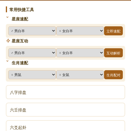
常用快捷工具
后天为用，流行之气，运用之序，就要符合河图、
洛书数理。先天体卦的卦理和后天河洛数理皆相通，相
星座速配
通的根本在天星。本文先说五黄大金龙的河洛数理。
立即速配
星座互动
沈氏玄空也用五黄，但它的元运是用三元九运。五
运拿出来分上下分别寄宫，它把五黄定为零神，对宫即
互动解析
为正神。而玄空六法的规定完全不一样。大家注意鉴
生肖速配
别。
生肖配对
玄空六法用两元八运，把元运分上、下元两片，没
八字排盘
有中元，没有五运。一二三四运为上元，六七八九为下
元。阳爻管九年，阴爻管六年。八运上、下元对应八卦
阴、阳卦。
六壬排盘
谈养吾为什么把五黄定为大金龙？因为五黄本在中
六爻起卦