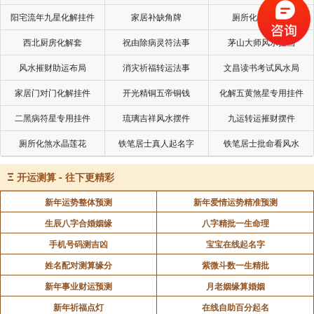
玄空，物物有太极。玄空讲阴阳，有阴就有阳，有零就
阳宅流年九星化解挂件
家居补缺角牌
厕所化秽气煞套
有正，有动就有静，有山就要见水，讲峦头就会有理
西北厨房化解套
祝由除病灵符法事
茅山大师风水挂画
气，有先天就会有后天，有体就有用，都是对待的概
念。就如人一样，要心身合一。对待，在后天八卦就是
风水摧财助运布局
消灾祈福转运法事
文昌读书考试风水局
合十。
家居门对门化解挂件
开光精铜五帝铜钱
化解五黄煞星专用挂件
二黑病符星专用挂件
琉璃吉祥风水摆件
九运转运摧财摆件
有易友提到验旧宅、验古墓的事。个人的观点，每
种风水理论都会有实例验证评点，来佐证自己的理论如
厕所化煞水晶莲花
铁笔居士真人起名字
铁笔居士批命看风水
何有效，评点其它理论的缺失。玄空风水难道没有验证
Ξ
开运测算 - 往下更精彩
实例？你去看沈氏玄空，书中大把验证实例。
新年运势整体预测
新年爱情运势精准预测
再者，现在很多去看旧坟发表观点的，最多是去看
生辰八字合婚姻缘
八字精批一生命理
看坐山明堂、朝山案山、左右砂手什么的，喝形都是五
手机号码测吉凶
宝宝在线起名字
花八门。很多连三合之理都说不出所以然来，更别说什
姓名配对测算缘分
紫微斗数一生精批
么玄空气运。唯一看到一个老先生看旧宅时说了说纳甲
新年事业财运预测
月老姻缘算婚姻
之理。
新年祈福点灯
在线自助百分起名