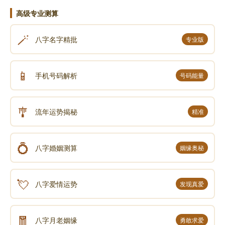
高级专业测算
上图是如何推出来的呢？随手画个九宫推一下。
🪄
八字名字精批
专业版
按洛书数的轨迹，奇数阳，偶数阴，阳顺阴逆就推
📱
手机号码解析
号码能量
出来了，五黄所在即大金龙所在。我们都知道河图“一六
共宗，二七同道，三八为朋，四九为友”。实际上也是生
🎐
数成数的关系。还有就是先天乾坤为体，后天离坎为
流年运势揭秘
精准
用。我们来看上图各运的规律。
💍
八字婚姻测算
姻缘奥秘
一运，一为天数，一入中，六入坎，一六同宗，把
五黄推到一坎对宫的离宫，金龙在一宫的对宫。二运，
二为地数 ，二入中，七入离，二七同道把五黄推到二坤
💘
八字爱情运势
发现真爱
的本宫。其它三八、四九也是这样的规律，不在离就在
坎，与中宫令星通气。
🧧
八字月老姻缘
勇敢求爱