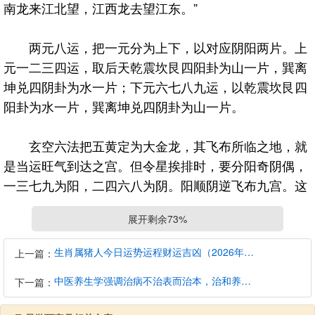
南龙来江北望，江西龙去望江东。”
两元八运，把一元分为上下，以对应阴阳两片。上
元一二三四运，取后天乾震坎艮四阳卦为山一片，巽离
坤兑四阴卦为水一片；下元六七八九运，以乾震坎艮四
阳卦为水一片，巽离坤兑四阴卦为山一片。
玄空六法把五黄定为大金龙，其飞布所临之地，就
是当运旺气到达之宫。但令星挨排时，要分阳奇阴偶，
一三七九为阳，二四六八为阴。阳顺阴逆飞布九宫。这
里刚好可以回答上文易友提到的问题。就是八运应该八
展开剩余73%
入中逆飞。
生肖属猪人今日运势运程财运吉凶（2026年8月9日）详解查询
上一篇：
看上图，八运八入中，偶数逆飞，排到五黄大金龙
中医养生学强调治病不治表而治本，治和养兼顾是有必要的
在后天艮宫（九宫数第八宫），我在写玄空法鉴时，写
下一篇：
八运的金龙水口时，写到八运在八宫，后天艮卦所以两