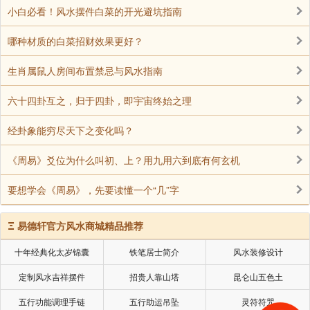
小白必看！风水摆件白菜的开光避坑指南
哪种材质的白菜招财效果更好？
生肖属鼠人房间布置禁忌与风水指南
六十四卦互之，归于四卦，即宇宙终始之理
经卦象能穷尽天下之变化吗？
《周易》爻位为什么叫初、上？用九用六到底有何玄机
要想学会《周易》，先要读懂一个“几”字
Ξ
易德轩官方风水商城精品推荐
十年经典化太岁锦囊
铁笔居士简介
风水装修设计
定制风水吉祥摆件
招贵人靠山塔
昆仑山五色土
好了，下面讲讲为什么要兼向的问题。立向到底要
五行功能调理手链
五行助运吊坠
灵符符咒
不要兼，兼左还是兼右？沈氏玄空认为：”应当视山川性