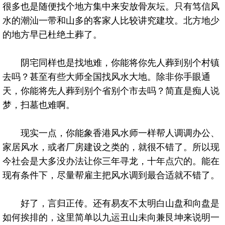
很多也是随便找个地方集中来安放骨灰坛。只有笃信风
水的潮汕一带和山多的客家人比较讲究建坟。北方地少
的地方早已杜绝土葬了。
阴宅同样也是找地难，你能将你先人葬到别个村镇
去吗？甚至有些大师全国找风水大地。除非你手眼通
天，你能将先人葬到别个省别个市去吗？简直是痴人说
梦，扫墓也难啊。
现实一点，你能象香港风水师一样帮人调调办公、
家居风水，或者厂房建设之类的，就很不错了。所以现
今社会是大多没办法让你三年寻龙，十年点穴的。能在
现有条件下，尽量帮雇主把风水调到最合适就不错了。
好了，言归正传。还有易友不太明白山盘和向盘是
如何挨排的，这里简单以九运丑山未向兼艮坤来说明一