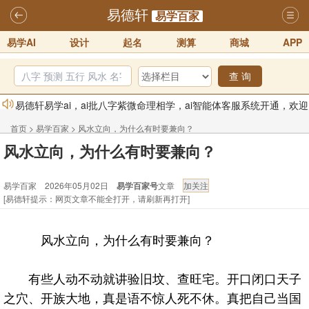
易德轩
易学百家
易学AI
设计
起名
测算
商城
APP
查 询
易德轩易学ai，ai批八字紫微命理相学，ai智能体客服系统开通，欢迎
体验！！
2025-07-01
首页
>
易学百家
>
风水立向，为什么有时要兼向？
易德轩网重构及升能完成，欢迎大家来体验新程序及感觉！！
风水立向，为什么有时要兼向？
2025-07-01
易学百家 2026年05月02日
易学百家号
文章
2026年化太岁锦囊属马、鼠、牛、龙、兔、狗、鸡生肖化太岁开始预
[易德轩提示：网页文章不能全打开，请刷新再打开]
订！！
2025-10-01
2026丙午年铁笔居士精批年运说明
2025-10-12
风水立向，为什么有时要兼向？
易德轩首席风水大师铁笔居士简介！！
2021-9-2
易德轩通告：本网站易德轩商标及LOGO注册声明
2021-9-7
有些人动不动就讲验旧坟、查旺宅。开口闭口天子
之穴、开族大地，真是语不惊人死不休。真把自己当国