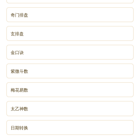
奇门排盘
三运三入中，排到八星到山。子山午向天元，对应
玄排盘
八星天元为艮。艮属阳顺飞，本来是八入中顺飞排山
盘，但是这样旺星三就排不到山上。所以兼向用替卦。
金口诀
按上面的口诀，艮应该是破军星。所以将七赤破军入中
代替八星入中顺飞。如下图
紫微斗数
梅花易数
太乙神数
日期转换