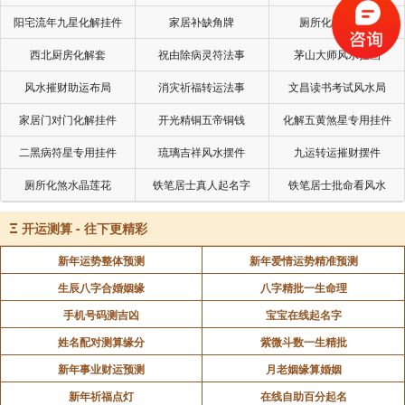
情之趋势，应直达者下卦，应补救者起星。要以乘时得
阳宅流年九星化解挂件
家居补缺角牌
厕所化秽气煞套
令，合生旺之局为归。“
西北厨房化解套
祝由除病灵符法事
茅山大师风水挂画
风水摧财助运布局
消灾祈福转运法事
文昌读书考试风水局
这段可以让我们明白，兼向就是为了理气和形峦并
重。当现有山川形势无法立正向，或者元运旺星无法到
家居门对门化解挂件
开光精铜五帝铜钱
化解五黄煞星专用挂件
山到向时，就应该兼向，以成生旺之局。
二黑病符星专用挂件
琉璃吉祥风水摆件
九运转运摧财摆件
厕所化煞水晶莲花
铁笔居士真人起名字
铁笔居士批命看风水
按湖南玄空派的说法。宫内父母与顺子阴阳相比，
可兼六度，但不能压在两山分界线上。逆子与父母阴阳
Ξ
开运测算 - 往下更精彩
相背，顺逆出卦兼不得超过三度。而沈氏的原则是父母
新年运势整体预测
新年爱情运势精准预测
不可兼逆子，趋重于父母兼顺子，当正向取不到旺山旺
生辰八字合婚姻缘
八字精批一生命理
向时，就采用兼向。
手机号码测吉凶
宝宝在线起名字
姓名配对测算缘分
紫微斗数一生精批
我个人认为，线位肯定是要旺山旺向，立向是最忌
新年事业财运预测
月老姻缘算婚姻
上山下水。要现场踏勘，并推三盘。有的山向是根本不
能相兼的。比如二运乾山巽向，旺星到山到向。如果立
新年祈福点灯
在线自助百分起名