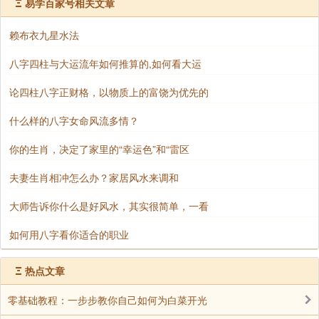
Ξ
易学百家号相关文章
赖布衣九星水法
首先九运九入中，运盘只顺飞（每宫下方字 ），运
八字四柱与大运流年如何推算的,如何看大运
盘三得到山，六到向。把三和六入中顺逆飞。丑山未向
论四柱八字正财格，以物质上的富饶为优先的
为地元龙。所以山盘三入中也取地元龙甲阳顺飞。向盘
六入中取戌阴逆飞。这样山盘六星排到丑山，向盘九星
什么样的八字女命风流多情？
排到未向。
你的生肖，决定了家里的“幸运色”和“雷区
夫妻生肖相冲怎么办？家居风水来调和
看下图，各星阴阳就明了，一卦管三山，这里星就
是卦。有人说二十四龙管三卦就是指二十四山的飞星，
大师告诉你什么是好风水，其实很简单，一看
运星一卦，山星一卦，向星一卦，共讲三卦。所以要一
如何用八字看你适合的职业
卦纯清去飞。
Ξ
热点文章
零基础教程：一步步教你自己如何为白菜开光