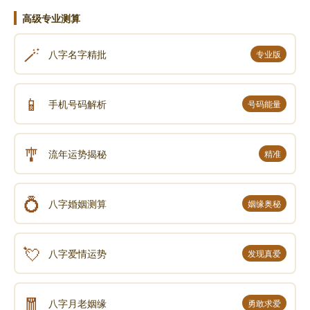
高级专业测算
🪄
八字名字精批
专业版
📱
手机号码解析
号码能量
🎐
流年运势揭秘
精准
💍
八字婚姻测算
姻缘奥秘
💘
八字爱情运势
发现真爱
🧧
八字月老姻缘
勇敢求爱