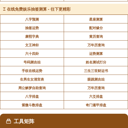
戌山辰向，就是上山下水。所以如果用戌兼乾，或者用
Ξ
在线免费娱乐抽签测算 - 往下更精彩
乾兼戌，都会出大问题。
八字预测
星座测算
抽签运势
配对缘分
那怎么能通过兼向把旺星挨到山向或城门呢？这就
康熙字典
黄历查询
是沈氏的替卦挨星了，使用蒋大鸿传姜垚的挨星口诀：
子癸并甲申，贪狼一路行。壬卯乙未坤，五位为巨门。
文王神卦
万年历查询
乾亥辰巽巳，连戌武曲名。酉辛丑艮丙，天星说破军。
六十四卦
运势测算
寅午庚丁上，右弼四星临。
号码测吉凶
姓名测试打分
手纹在线运势
三生三世财运书
具体怎么兼怎么替？以三运子山午向兼壬丙为例。
生男生女清宫表
眼跳测吉凶
周公解梦自助查询
万年历查询
八字排盘
六爻排盘
紫微斗数排盘
奇门遁甲排盘
工具矩阵