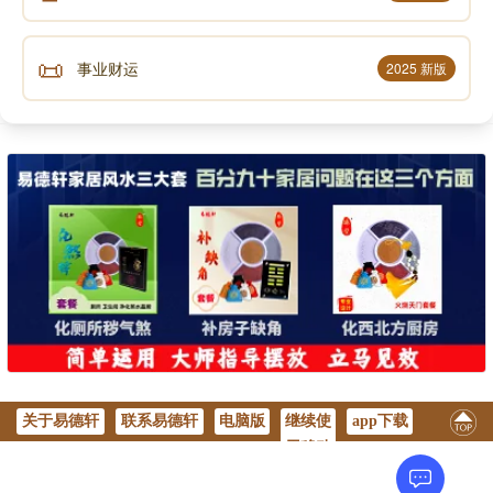
七星代替入中顺飞后，看上图，就把当元旺星三排
📜
到子山。就实现了旺星到山。这就是兼向的好处，不是
事业财运
2025 新版
当元旺山旺向就用兼向。
向盘也一样，七星到向，天元酉阴，逆飞。按口
诀，酉对应的挨星也是七，入中逆飞，就把旺星三排布
到午向上。大家可以试着推一推。
好了，兼向简单说到这里，下篇文章来梳理玄空风
水核心的东西，不管从玄空大卦出发，还是从九宫飞星
出发，其中易理都是相通的。都可以互相印证。
关于易德轩
联系易德轩
电脑版
继续使
app下载
声明：部分内容来于网络，如有侵权，请联系我们删除！以上内容，并
不代表易德轩观点。
用移动
版