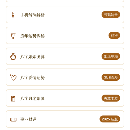
📱
手机号码解析
号码能量
🎐
流年运势揭秘
精准
💍
八字婚姻测算
姻缘奥秘
💘
八字爱情运势
发现真爱
🧧
八字月老姻缘
勇敢求爱
📜
事业财运
2025 新版