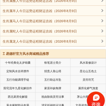
生肖属猴人今日运势运程财运吉凶（2026年8月9日
生肖属羊人今日运势运程财运吉凶（2026年8月9日
生肖属马人今日运势运程财运吉凶（2026年8月9日
生肖属蛇人今日运势运程财运吉凶（2026年8月9日
生肖属龙人今日运势运程财运吉凶（2026年8月9日
Ξ
易德轩官方风水商城精品推荐
十年经典化太岁锦囊
铁笔居士简介
风水装修设计
定制风水吉祥摆件
招贵人靠山塔
昆仑山五色土
五行功能调理手链
五行助运吊坠
灵符符咒
阳宅流年九星化解挂件
家居补缺角牌
厕所化秽气煞套
西北厨房化解套
祝由除病灵符法事
茅山大师风水挂画
风水摧财助运布局
消灾祈福转运法事
文昌读书考试风水局