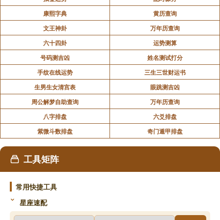
康熙字典
黄历查询
文王神卦
万年历查询
六十四卦
运势测算
号码测吉凶
姓名测试打分
手纹在线运势
三生三世财运书
生男生女清宫表
眼跳测吉凶
周公解梦自助查询
万年历查询
八字排盘
六爻排盘
紫微斗数排盘
奇门遁甲排盘
工具矩阵
常用快捷工具
星座速配