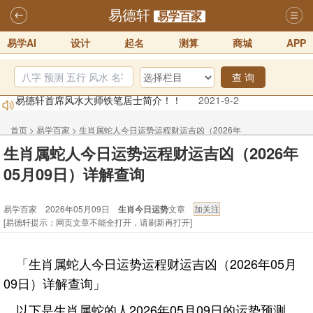
易德轩
易学百家
易学AI
设计
起名
测算
商城
APP
查 询
易德轩首席风水大师铁笔居士简介！！
2021-9-2
易德轩通告：本网站易德轩商标及LOGO注册声明
2021-9-7
易德轩易学ai，ai批八字紫微命理相学，ai智能体客服系统开通，欢迎
首页
>
易学百家
>
生肖属蛇人今日运势运程财运吉凶（2026年
生肖属蛇人今日运势运程财运吉凶（2026年
体验！！
2025-07-01
05月09日）详解查询
05月09日）详解查询
易德轩网重构及升能完成，欢迎大家来体验新程序及感觉！！
2025-07-01
易学百家 2026年05月09日
生肖今日运势
文章
2026年化太岁锦囊属马、鼠、牛、龙、兔、狗、鸡生肖化太岁开始预
[易德轩提示：网页文章不能全打开，请刷新再打开]
订！！
2025-10-01
2026丙午年铁笔居士精批年运说明
2025-10-12
「生肖属蛇人今日运势运程财运吉凶（2026年05月
09日）详解查询」
以下是生肖属蛇的人2026年05月09日的运势预测。