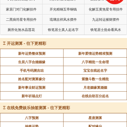
家居门对门化解挂件
开光精铜五帝铜钱
化解五黄煞星专用挂件
二黑病符星专用挂件
琉璃吉祥风水摆件
九运转运摧财摆件
厕所化煞水晶莲花
铁笔居士真人起名字
铁笔居士批命看风水
Ξ
开运测算 - 往下更精彩
新年运势整体预测
新年爱情运势精准预测
生辰八字合婚姻缘
八字精批一生命理
手机号码测吉凶
宝宝在线起名字
姓名配对测算缘分
紫微斗数一生精批
新年事业财运预测
月老姻缘算婚姻
新年祈福点灯
在线自助百分起名
Ξ
在线免费娱乐抽签测算 - 往下更精彩
八字预测
星座测算
抽签运势
配对缘分