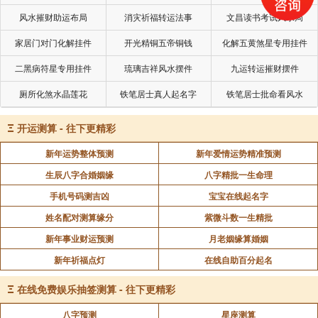
风水摧财助运布局
消灾祈福转运法事
文昌读书考试风水局
家居门对门化解挂件
开光精铜五帝铜钱
化解五黄煞星专用挂件
二黑病符星专用挂件
琉璃吉祥风水摆件
九运转运摧财摆件
厕所化煞水晶莲花
铁笔居士真人起名字
铁笔居士批命看风水
Ξ
开运测算 - 往下更精彩
新年运势整体预测
新年爱情运势精准预测
生辰八字合婚姻缘
八字精批一生命理
手机号码测吉凶
宝宝在线起名字
姓名配对测算缘分
紫微斗数一生精批
新年事业财运预测
月老姻缘算婚姻
新年祈福点灯
在线自助百分起名
Ξ
在线免费娱乐抽签测算 - 往下更精彩
八字预测
星座测算