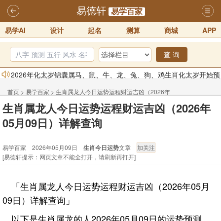
易德轩
易学百家
易学AI
设计
起名
测算
商城
APP
查 询
2026年化太岁锦囊属马、鼠、牛、龙、兔、狗、鸡生肖化太岁开始预
订！！
2025-10-01
首页
>
易学百家
>
生肖属龙人今日运势运程财运吉凶（2026年
2026丙午年铁笔居士精批年运说明
2025-10-12
生肖属龙人今日运势运程财运吉凶（2026年
05月09日）详解查询
易德轩首席风水大师铁笔居士简介！！
2021-9-2
05月09日）详解查询
易德轩通告：本网站易德轩商标及LOGO注册声明
2021-9-7
易学百家 2026年05月09日
生肖今日运势
文章
易德轩易学ai，ai批八字紫微命理相学，ai智能体客服系统开通，欢迎
[易德轩提示：网页文章不能全打开，请刷新再打开]
体验！！
2025-07-01
易德轩网重构及升能完成，欢迎大家来体验新程序及感觉！！
「生肖属龙人今日运势运程财运吉凶（2026年05月
2025-07-01
09日）详解查询」
以下是生肖属龙的人2026年05月09日的运势预测。