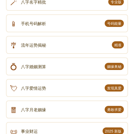
🪄
八字名字精批
专业版
📱
手机号码解析
号码能量
🎐
流年运势揭秘
精准
💍
八字婚姻测算
姻缘奥秘
💘
八字爱情运势
发现真爱
🧧
八字月老姻缘
勇敢求爱
📜
事业财运
2025 新版