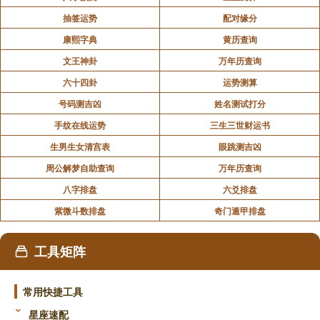
抽签运势
配对缘分
康熙字典
黄历查询
文王神卦
万年历查询
六十四卦
运势测算
号码测吉凶
姓名测试打分
手纹在线运势
三生三世财运书
生男生女清宫表
眼跳测吉凶
周公解梦自助查询
万年历查询
八字排盘
六爻排盘
紫微斗数排盘
奇门遁甲排盘
工具矩阵
常用快捷工具
星座速配