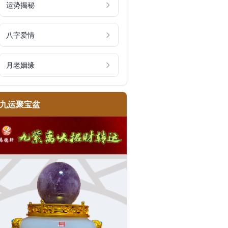
运势揭秘
八字爱情
月老姻缘
九运聚宝盆