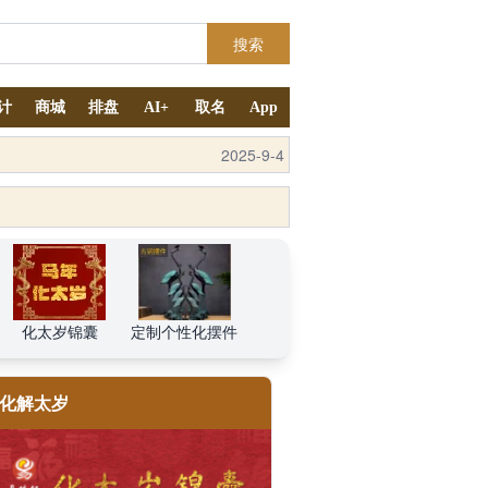
搜索
计
商城
排盘
AI+
取名
App
2025-10-11
化太岁锦囊
定制个性化摆件
化解太岁