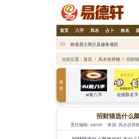
首页
八字
风水
占卜
姓名
2026丙午年铁笔居士精批年运说明
当前位置：
首页
/
风水吉祥物
/
招财猫
推
荐
ai算八字
在线取名字
招财猫选什么颜
责任编辑: admin
来源:
风水吉祥
招财猫选什么颜色的好 有什么