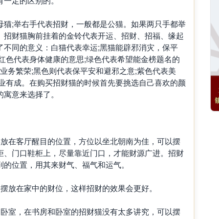
一定的区别的。
;举右手代表招财，一般都是公猫。如果两只手都举
。招财猫胸前挂着的金铃代表开运、招财、招福、缘起
了不同的意义：白猫代表幸运;黑猫能辟邪消灾，保平
红色代表身体健康的意思;绿色代表希望能金榜题名的
是业务繁荣;黑色则代表保平安和避邪之意;紫色代表美
事业有成。在购买招财猫的时候首先要挑选自己喜欢的颜
的寓意来选择了。
放在客厅醒目的位置，方位以坐北朝南为佳，可以摆
柜、门口鞋柜上，尽量靠近门口，才能财源广进。招财
到的位置，用其来财气、福气和运气。
摆放在家中的财位，这样招财的效果会更好。
卧室，在书房和卧室的招财猫没有太多讲究，可以摆