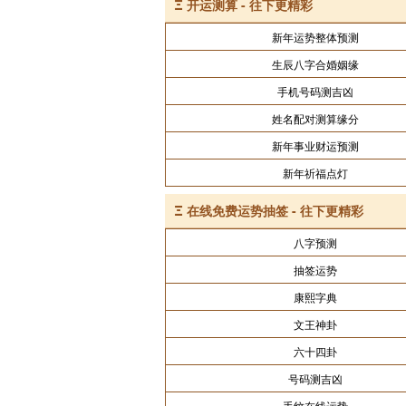
Ξ
开运测算 - 往下更精彩
新年运势整体预测
生辰八字合婚姻缘
手机号码测吉凶
姓名配对测算缘分
新年事业财运预测
新年祈福点灯
Ξ
在线免费运势抽签 - 往下更精彩
八字预测
抽签运势
康熙字典
文王神卦
六十四卦
号码测吉凶
手纹在线运势