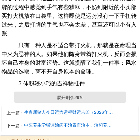
牌的过程中感觉到手气有些糟糕，不妨到附近的小卖部
买打火机放在口袋里。这样即使是运势没有一下子扭转
过来，之后打牌的手气也不会太差，甚至还可以小有入
账。
只有一种人是不适合带打火机，那就是在命理当
中火为忌神的人。如果他们随身带着打火机，反而会损
坏自己本身的财富运势。这就提醒了我们一件事：风水
物品的选取，离不开自身原本的命理。
3.体积较小巧的吉祥物挂件
还有一个比较推荐的，就是体积较小巧的吉祥物
展开剩余29%
挂件，可以是貔貅、本命佛、我国结等等，一方面催旺
自身的运势，另一方面也能够旺财。吉祥物的挂件样式
生肖属猪人今日运势运程财运吉凶（2026年8月7日）详解查询
上一篇：
种类繁多，可以满足不同的爱好和需求。只需要这么一
中医养生学强调治病不治表而治本，治和养兼顾是有必要的
下一篇：
件小摆设，就可以增强自身的正能量，将消极的运势转
变为积极的磁场。周围环境风水对人是有直接影响的，