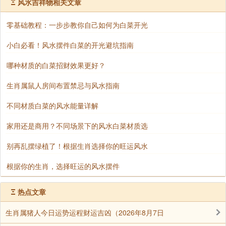
Ξ
风水吉祥物相关文章
这个人本身的手气自然就能够提高了。把这样一个小物
品佩戴在身上，也可以吸收周围积极有力的能量，牌桌
零基础教程：一步步教你自己如何为白菜开光
上对手的气场自然不如你强大。如果气势上输了一招，
小白必看！风水摆件白菜的开光避坑指南
那么技巧和运气也容易跟着下降。当对手的气势慢慢的
哪种材质的白菜招财效果更好？
不如自己，那自己打牌的时候也容易获得胜利了。
生肖属鼠人房间布置禁忌与风水指南
虽然打牌是一个颇为讲究技巧的休闲游戏，但是
运气的重要作用毋庸赘言。利用风水学的基本知识，带
不同材质白菜的风水能量详解
一些能够催旺自身能量气场的小物件，不知不觉就能改
家用还是商用？不同场景下的风水白菜材质选
变自身的手气，从手气不顺变成常胜将军，何乐而不为
呢?
别再乱摆绿植了！根据生肖选择你的旺运风水
根据你的生肖，选择旺运的风水摆件
声明：部分内容来于网络，如有侵权，请联系我们删除！以上内容，并
Ξ
热点文章
不代表易德轩观点。
生肖属猪人今日运势运程财运吉凶（2026年8月7日