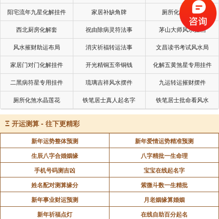
阳宅流年九星化解挂件
家居补缺角牌
厕所化秽气煞套
西北厨房化解套
祝由除病灵符法事
茅山大师风水挂画
风水摧财助运布局
消灾祈福转运法事
文昌读书考试风水局
家居门对门化解挂件
开光精铜五帝铜钱
化解五黄煞星专用挂件
二黑病符星专用挂件
琉璃吉祥风水摆件
九运转运摧财摆件
厕所化煞水晶莲花
铁笔居士真人起名字
铁笔居士批命看风水
Ξ
开运测算 - 往下更精彩
新年运势整体预测
新年爱情运势精准预测
生辰八字合婚姻缘
八字精批一生命理
手机号码测吉凶
宝宝在线起名字
姓名配对测算缘分
紫微斗数一生精批
新年事业财运预测
月老姻缘算婚姻
新年祈福点灯
在线自助百分起名