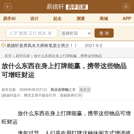
易德轩
易学百家
易学AI
设计
起名
测算
商城
APP
查 询
易德轩首席风水大师铁笔居士简介！！
2021-9-2
易德轩通告：本网站易德轩商标及LOGO注册声明
2021-9-7
首页
>
易学百家
>
放什么东西在身上打牌能赢，携带这些物品
易德轩易学ai，ai批八字紫微命理相学，ai智能体客服系统开通，欢迎
放什么东西在身上打牌能赢，携带这些物品
可增旺财运
体验！！
2025-07-01
可增旺财运
易德轩网重构及升能完成，欢迎大家来体验新程序及感觉！！
易学百家 2026年06月21日
风水吉祥物
文章
2025-07-01
[易德轩提示：网页文章不能全打开，请刷新再打开]
2026年化太岁锦囊属马、鼠、牛、龙、兔、狗、鸡生肖化太岁开始预
订！！
2025-10-01
放什么东西在身上打牌能赢，携带这些物品可增
2026丙午年铁笔居士精批年运说明
2025-10-12
旺财运
逢年过节，人们喜欢用打牌这种休闲方式增进彼