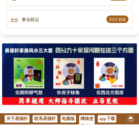
📜
事业财运
2025 新版
关于易德轩
联系易德轩
电脑版
继续使
app下载
用移动
版