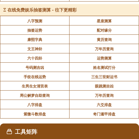
Ξ
在线免费娱乐抽签测算 - 往下更精彩
八字预测
星座测算
抽签运势
配对缘分
康熙字典
黄历查询
文王神卦
万年历查询
六十四卦
运势测算
号码测吉凶
姓名测试打分
手纹在线运势
三生三世财运书
生男生女清宫表
眼跳测吉凶
周公解梦自助查询
万年历查询
八字排盘
六爻排盘
紫微斗数排盘
奇门遁甲排盘
工具矩阵