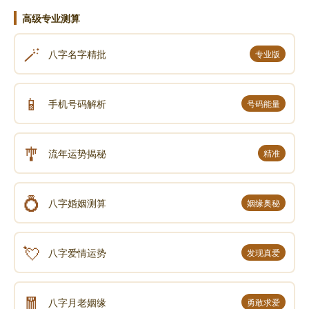
高级专业测算
🪄
八字名字精批
专业版
📱
手机号码解析
号码能量
🎐
流年运势揭秘
精准
💍
八字婚姻测算
姻缘奥秘
💘
八字爱情运势
发现真爱
🧧
八字月老姻缘
勇敢求爱