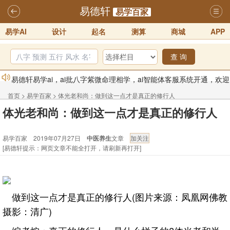
易德轩
易学百家
易学AI
设计
起名
测算
商城
APP
查 询
易德轩易学ai，ai批八字紫微命理相学，ai智能体客服系统开通，欢迎
体验！！
2025-07-01
首页
>
易学百家
>
体光老和尚：做到这一点才是真正的修行人
易德轩网重构及升能完成，欢迎大家来体验新程序及感觉！！
体光老和尚：做到这一点才是真正的修行人
2025-07-01
易学百家 2019年07月27日
中医养生
文章
2026年化太岁锦囊属马、鼠、牛、龙、兔、狗、鸡生肖化太岁开始预
[易德轩提示：网页文章不能全打开，请刷新再打开]
订！！
2025-10-01
2026丙午年铁笔居士精批年运说明
2025-10-12
易德轩首席风水大师铁笔居士简介！！
2021-9-2
做到这一点才是真正的修行人(图片来源：凤凰网佛教
易德轩通告：本网站易德轩商标及LOGO注册声明
2021-9-7
摄影：清广)