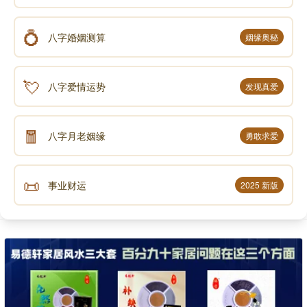
💍
八字婚姻测算
姻缘奥秘
💘
八字爱情运势
发现真爱
🧧
八字月老姻缘
勇敢求爱
📜
事业财运
2025 新版