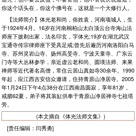
你这个话头在，你这个佛号在，这就是一个大修行人。
【法师简介】体光老和尚，俗姓袁，河南项城人，生
于1924年4月。16岁在河南桐柏山太白顶云台寺海山法
师座下披剃出家，法名印玄，字体光;19岁在湖北武汉
宝通寺传宗律师座下受具足戒;曾先后遍历河南洛阳白马
寺、苏州灵岩山寺、扬州高旻寺、宁波天童寺、广东云
门寺等大丛林参学，亲近虚云老和尚、圆瑛法师、来果
禅师等近代著名高僧，常住云居山真如寺30余年。1990
年起，应江西吉安信众邀请，住持青原山净居寺。2005
年1月24日下午4点38分在江西南昌圆寂，享年81岁，
戒腊62夏，弟子将其装缸供奉于青原山净居禅寺七祖塔
旁。
(本文摘自《体光法师文集》)
[责任编辑：闫秀勇]