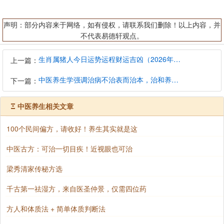
声明：部分内容来于网络，如有侵权，请联系我们删除！以上内容，并
不代表易德轩观点。
生肖属猪人今日运势运程财运吉凶（2026年8月7日）详解查询
上一篇：
中医养生学强调治病不治表而治本，治和养兼顾是有必要的
下一篇：
Ξ
中医养生相关文章
100个民间偏方，请收好！养生其实就是这
中医古方：可治一切目疾！近视眼也可治
梁秀清家传秘方选
千古第一祛湿方，来自医圣仲景，仅需四位药
方人和体质法 + 简单体质判断法