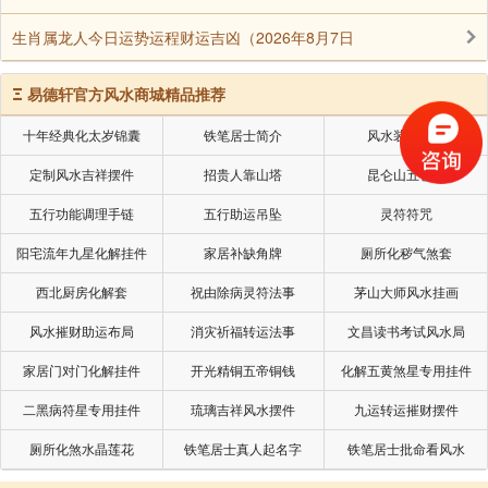
生肖属龙人今日运势运程财运吉凶（2026年8月7日
Ξ
易德轩官方风水商城精品推荐
十年经典化太岁锦囊
铁笔居士简介
风水装修设计
定制风水吉祥摆件
招贵人靠山塔
昆仑山五色土
五行功能调理手链
五行助运吊坠
灵符符咒
阳宅流年九星化解挂件
家居补缺角牌
厕所化秽气煞套
西北厨房化解套
祝由除病灵符法事
茅山大师风水挂画
风水摧财助运布局
消灾祈福转运法事
文昌读书考试风水局
家居门对门化解挂件
开光精铜五帝铜钱
化解五黄煞星专用挂件
二黑病符星专用挂件
琉璃吉祥风水摆件
九运转运摧财摆件
厕所化煞水晶莲花
铁笔居士真人起名字
铁笔居士批命看风水