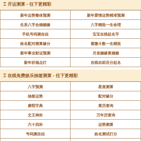
Ξ
开运测算 - 往下更精彩
新年运势整体预测
新年爱情运势精准预测
生辰八字合婚姻缘
八字精批一生命理
手机号码测吉凶
宝宝在线起名字
姓名配对测算缘分
紫微斗数一生精批
新年事业财运预测
月老姻缘算婚姻
新年祈福点灯
在线自助百分起名
Ξ
在线免费娱乐抽签测算 - 往下更精彩
八字预测
星座测算
抽签运势
配对缘分
康熙字典
黄历查询
文王神卦
万年历查询
六十四卦
运势测算
号码测吉凶
姓名测试打分