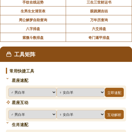
手纹在线运势
三生三世财运书
生男生女清宫表
眼跳测吉凶
周公解梦自助查询
万年历查询
八字排盘
六爻排盘
紫微斗数排盘
奇门遁甲排盘
工具矩阵
常用快捷工具
星座速配
立即速配
星座互动
互动解析
生肖速配