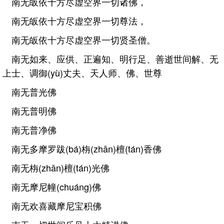
南无皈依十方尽虚空界一切诸佛，
南无皈依十方尽虚空界一切尊法，
南无皈依十方尽虚空界一切贤圣僧。
南无如来、应供、正遍知、明行足、善逝世间解、无
上士、调御(yù)丈夫、天人师、佛、世尊
南无普光佛
南无普明佛
南无普净佛
南无多摩罗跋(bá)栴(zhān)檀(tán)香佛
南无栴(zhān)檀(tán)光佛
南无摩尼幢(chuáng)佛
南无欢喜藏摩尼宝积佛