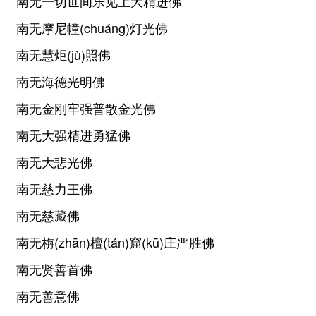
南无一切世间乐见上大精进佛
南无摩尼幢(chuáng)灯光佛
南无慧炬(jù)照佛
南无海德光明佛
南无金刚牢强普散金光佛
南无大强精进勇猛佛
南无大悲光佛
南无慈力王佛
南无慈藏佛
南无栴(zhān)檀(tán)窟(kū)庄严胜佛
南无贤善首佛
南无善意佛