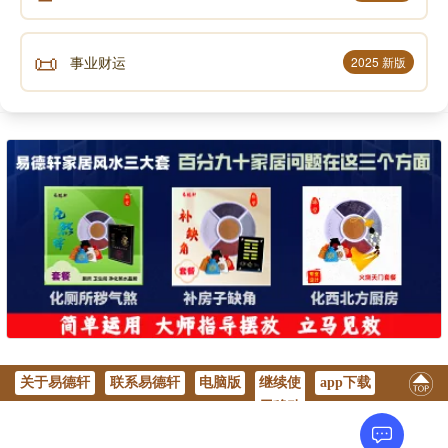
我以广大胜解心 深信一切三世佛
📜
悉以普贤行愿力 普遍供养诸如来
事业财运
2025 新版
我昔所造诸恶业 皆由无始贪嗔痴
从身语意之所生 一切我今皆忏悔
十方一切诸众生 二乘有学及无学
一切如来与菩萨 所有功德皆随喜
十方所有世间灯 最初成就菩提者
我今一切皆劝请 转于无上妙法 轮
诸佛若欲示涅(niè)槃(pán) 我悉至诚而劝请
唯愿久住刹尘劫 利乐一切诸众生
关于易德轩
联系易德轩
电脑版
继续使
app下载
所有礼赞供养福 请佛住世转法轮
用移动
版
随喜忏悔诸善根 回向众生及佛道