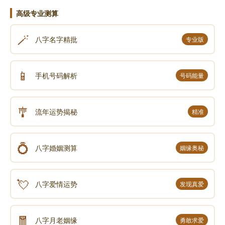
所有十方世界中 三世一切人师子
高级专业测算
我以清净身语意 一切遍礼尽无余
🪄
八字名字精批
专业版
普贤行愿威神力 普现一切如来前
一身复现刹(chà)尘身 一一遍礼刹尘佛
📱
手机号码解析
号码能量
於一尘中尘数佛 各处菩萨众会中
无尽法界尘亦然 深信诸佛皆充满
🎐
流年运势揭秘
精准
各以一切音声海 普出无尽妙言辞
尽于未来一切劫 赞佛甚深功德海
💍
八字婚姻测算
姻缘奥秘
以诸最胜妙华鬘(mán) 伎(jì)乐涂(tú)香及伞盖
如是最胜庄严具 我以供养诸如来
💘
八字爱情运势
发现真爱
最胜衣服最胜香 末香烧香与灯烛
🧧
一一皆如妙高聚 我悉供养诸如来
八字月老姻缘
勇敢求爱