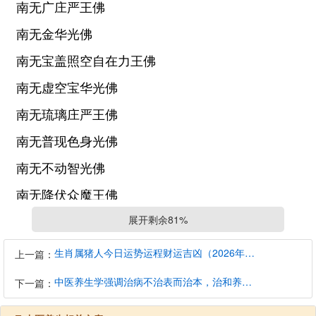
南无广庄严王佛
南无金华光佛
南无宝盖照空自在力王佛
南无虚空宝华光佛
南无琉璃庄严王佛
南无普现色身光佛
南无不动智光佛
南无降伏众魔王佛
南无才光明佛
展开剩余81%
南无智慧胜佛
生肖属猪人今日运势运程财运吉凶（2026年8月7日）详解查询
上一篇：
南无弥勒仙光佛
中医养生学强调治病不治表而治本，治和养兼顾是有必要的
下一篇：
南无善寂月音妙尊智王佛