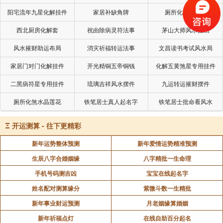
阳宅流年九星化解挂件
家居补缺角牌
厕所化秽气煞套
南无宝光佛
西北厨房化解套
祝由除病灵符法事
茅山大师风水挂画
南无龙尊王佛
风水摧财助运布局
消灾祈福转运法事
文昌读书考试风水局
南无精进军佛
家居门对门化解挂件
开光精铜五帝铜钱
化解五黄煞星专用挂件
南无精进喜佛
二黑病符星专用挂件
琉璃吉祥风水摆件
九运转运摧财摆件
南无宝火佛
厕所化煞水晶莲花
铁笔居士真人起名字
铁笔居士批命看风水
南无宝月光佛
Ξ
开运测算 - 往下更精彩
南无现无愚(yú)佛
新年运势整体预测
新年爱情运势精准预测
南无宝月佛
生辰八字合婚姻缘
八字精批一生命理
南无无垢佛
手机号码测吉凶
宝宝在线起名字
南无离垢佛
姓名配对测算缘分
紫微斗数一生精批
新年事业财运预测
月老姻缘算婚姻
南无勇施佛
新年祈福点灯
在线自助百分起名