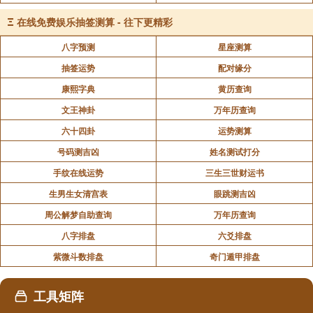
南无清净佛
Ξ
在线免费娱乐抽签测算 - 往下更精彩
南无清净施佛
八字预测
星座测算
南无娑(suō)留那佛
抽签运势
配对缘分
南无水天佛
康熙字典
黄历查询
南无坚德佛
文王神卦
万年历查询
六十四卦
运势测算
南无栴(zhān)檀(tán)功德佛
号码测吉凶
姓名测试打分
南无无量拘(jū)光佛
手纹在线运势
三生三世财运书
南无光德佛
生男生女清宫表
眼跳测吉凶
南无无忧德佛
周公解梦自助查询
万年历查询
八字排盘
六爻排盘
南无那罗延佛
紫微斗数排盘
奇门遁甲排盘
南无功德华佛
南无莲花光游戏神通佛
工具矩阵