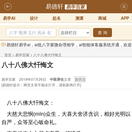
易德轩
易学百家
易学AI
设计
起名
测算
商城
APP
查 询
易德轩易学ai，ai批八字紫微命理相学，ai智能体客服系统开通，欢迎
体验！！
2025-07-01
首页
>
易学百家
>
八十八佛大忏悔文
易德轩网重构及升能完成，欢迎大家来体验新程序及感觉！！
八十八佛大忏悔文
2025-07-01
易学百家 2019年07月26日
中医养生
文章
2026年化太岁锦囊属马、鼠、牛、龙、兔、狗、鸡生肖化太岁开始预
[易德轩提示：网页文章不能全打开，请刷新再打开]
订！！
2025-10-01
2026丙午年铁笔居士精批年运说明
2025-10-12
八十八佛大忏悔文：
易德轩首席风水大师铁笔居士简介！！
2021-9-2
大慈大悲悯(mǐn)众生，大喜大舍济含识，相好光明以
易德轩通告：本网站易德轩商标及LOGO注册声明
2021-9-7
自严，众等至心皈命礼。