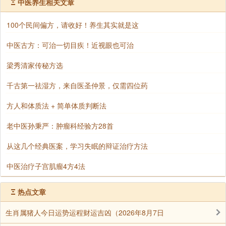
Ξ
中医养生相关文章
南无世净光佛
100个民间偏方，请收好！养生其实就是这
南无龙种上尊王佛
中医古方：可治一切目疾！近视眼也可治
南无日月光佛
南无日月珠光佛
梁秀清家传秘方选
南无慧幢(chuáng)胜王佛
千古第一祛湿方，来自医圣仲景，仅需四位药
南无狮子吼自在力王佛
方人和体质法 + 简单体质判断法
南无妙音胜佛
老中医孙秉严：肿瘤科经验方28首
南无常光幢(chuáng)佛
从这几个经典医案，学习失眠的辩证治疗方法
南无观世灯佛
中医治疗子宫肌瘤4方4法
南无慧威灯王佛
Ξ
热点文章
南无法胜王佛
生肖属猪人今日运势运程财运吉凶（2026年8月7日
南无须弥光佛