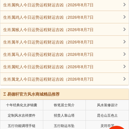
生肖属狗人今日运势运程财运吉凶（2026年8月7日
南无须曼那华光佛
生肖属鸡人今日运势运程财运吉凶（2026年8月7日
南无优坛钵罗华殊胜王佛
南无大慧力王佛
生肖属猴人今日运势运程财运吉凶（2026年8月7日
南无阿閦(chù)毘(pí)欢喜光佛
生肖属羊人今日运势运程财运吉凶（2026年8月7日
南无无量音声王佛
生肖属马人今日运势运程财运吉凶（2026年8月7日
南无才光佛
生肖属蛇人今日运势运程财运吉凶（2026年8月7日
南无金海光佛
生肖属龙人今日运势运程财运吉凶（2026年8月7日
南无山海慧自在通王佛
Ξ
南无大通光佛
易德轩官方风水商城精品推荐
南无一切法常满王佛
十年经典化太岁锦囊
铁笔居士简介
风水装修设计
定制风水吉祥摆件
招贵人靠山塔
昆仑山五色土
南无释迦牟尼佛
五行功能调理手链
五行助运吊坠
灵符符咒
南无金刚不坏佛