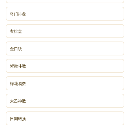
当慈念我。若我此生，若我前生，从无始生死以来，所
做众罪。若自作，若教他作，见作随喜。若塔若僧，若
奇门排盘
四方僧物。若自取，若教他取，见取随喜。五无间罪，
若自作，若教他作，见作随喜。十不善道，若自作，若
玄排盘
教他作，见作随喜。所作罪障，或有覆藏，或不覆藏。
应堕地狱，恶鬼畜生，诸余恶趣，边地下贱，及蔑(miè)
金口诀
戾(lì)车，如是等处。所作罪障，今皆忏悔。今诸佛世
尊，当证知我，当忆念我。我复于诸佛世尊前，作如是
紫微斗数
言。若我此生，若我余生。曾行布施或守净戒，乃至施
与畜生一抟(tuán)之食。或修净行所有善根。成就众
生，所有善根。修行菩提，所有善根。及无上智，所有
梅花易数
善根。一切合集，校计筹量，皆悉回向阿耨(nòu)多罗三
藐三菩提。如过去未来，现在诸佛，所作回向，我亦如
太乙神数
是回向。众罪皆忏悔，诸福尽随喜，及请佛功德，愿成
无上智。去来现在佛，於众生最胜，无量功德海，我今
日期转换
皈命礼。