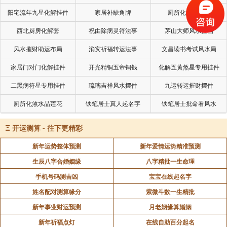
一念是指临终最后一念，这一念是阿弥陀佛，决定往
阳宅流年九星化解挂件
家居补缺角牌
厕所化秽气煞套
生。人寿终最后一口气断气时，那一念就是他来生到哪
一道投胎的业因。若那一念是贪，饿鬼道去了；那一念
西北厨房化解套
祝由除病灵符法事
茅山大师风水挂画
是愚痴、是迷惑 ，什么都不知道，畜生道去了；瞋恚就
风水摧财助运布局
消灾祈福转运法事
文昌读书考试风水局
到地狱去。最后一念是五戒十善，就在人天两道，上品
家居门对门化解挂件
开光精铜五帝铜钱
化解五黄煞星专用挂件
十善生天道，中品十善生人道。
二黑病符星专用挂件
琉璃吉祥风水摆件
九运转运摧财摆件
最后一念是阿弥陀佛，当然往生。所以，最后一念比
厕所化煞水晶莲花
铁笔居士真人起名字
铁笔居士批命看风水
什么都重要，现在就要培养。临终时最怕家亲眷属在旁
边又哭又伤心，你极乐世界去不成了。因此送往生时，
Ξ
开运测算 - 往下更精彩
家亲眷属最好不在身边，让同修莲友来给你念佛送终。
新年运势整体预测
新年爱情运势精准预测
文摘恭录2012净土大经科注第四二五集02-040- 0425
生辰八字合婚姻缘
八字精批一生命理
真正往生的条件
手机号码测吉凶
宝宝在线起名字
姓名配对测算缘分
紫微斗数一生精批
「若无信愿」，对念佛有怀疑，对这个世界有贪恋，
「纵将名号持至风吹不入，雨打不湿，如铜墙铁壁相
新年事业财运预测
月老姻缘算婚姻
似，亦无得生之理」，决定不能往生。你是不是真相
新年祈福点灯
在线自助百分起名