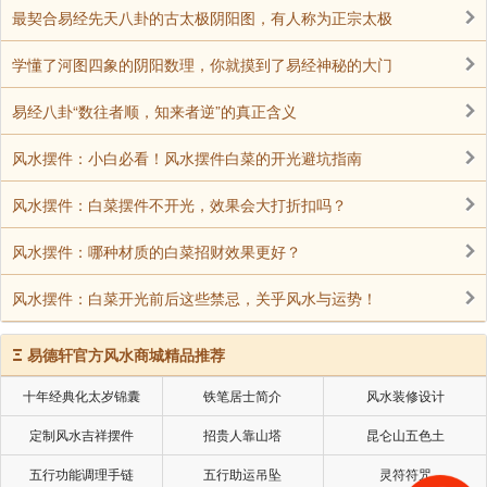
最契合易经先天八卦的古太极阴阳图，有人称为正宗太极
个人到这里来，坐五分钟就坐不住了，他就想离开了，
怎么可能坐两个小时？怎么可能天天来听？你就知道他
学懂了河图四象的阴阳数理，你就摸到了易经神秘的大门
善根多厚。而且过去肯定学过这个法门，对这个法门生
易经八卦“数往者顺，知来者逆”的真正含义
欢喜心。为什么没有往生？都是临 命终时最后一念不是
阿弥陀佛。
风水摆件：小白必看！风水摆件白菜的开光避坑指南
这一生能做到吗？靠不住！ 如何叫这一生当中最后一
风水摆件：白菜摆件不开光，效果会大打折扣吗？
念能够提起佛号？那就要真精进。 从现在起，就得把万
缘放下，经上讲的话不能不听，做不到不行。当真把阿
风水摆件：哪种材质的白菜招财效果更好？
弥陀佛放在心上，身外之物随缘，什么都好 ，用欢喜心
风水摆件：白菜开光前后这些禁忌，关乎风水与运势！
对待，绝不受外境障碍，要练到这个功夫，才真 有把
握。
Ξ
易德轩官方风水商城精品推荐
文摘恭录—净空老和尚讲述之《净土大经科注》（第
十年经典化太岁锦囊
铁笔居士简介
风水装修设计
一０五 集）2011/12/27
定制风水吉祥摆件
招贵人靠山塔
昆仑山五色土
最后一念比什么都重要
五行功能调理手链
五行助运吊坠
灵符符咒