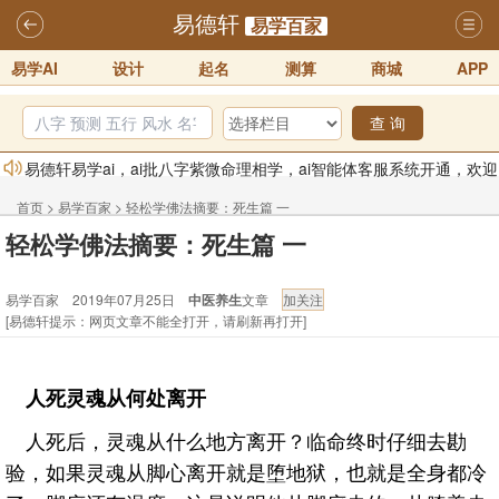
易德轩
易学百家
易学AI
设计
起名
测算
商城
APP
查 询
易德轩易学ai，ai批八字紫微命理相学，ai智能体客服系统开通，欢迎
体验！！
2025-07-01
首页
>
易学百家
>
轻松学佛法摘要：死生篇 一
易德轩网重构及升能完成，欢迎大家来体验新程序及感觉！！
轻松学佛法摘要：死生篇 一
2025-07-01
2026年化太岁锦囊属马、鼠、牛、龙、兔、狗、鸡生肖化太岁开始预
易学百家 2019年07月25日
中医养生
文章
订！！
2025-10-01
[易德轩提示：网页文章不能全打开，请刷新再打开]
2026丙午年铁笔居士精批年运说明
2025-10-12
易德轩首席风水大师铁笔居士简介！！
2021-9-2
人死灵魂从何处离开
易德轩通告：本网站易德轩商标及LOGO注册声明
2021-9-7
人死后，灵魂从什么地方离开？临命终时仔细去勘
验，如果灵魂从脚心离开就是堕地狱，也就是全身都冷