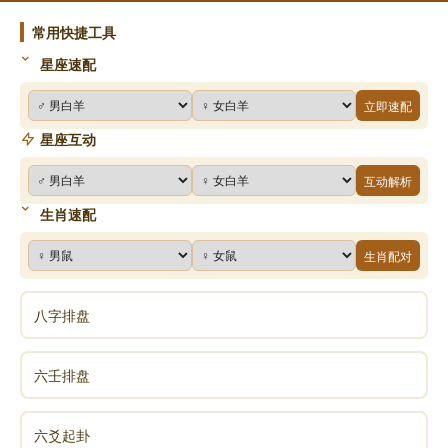
道，等觉要证妙觉，必须把最后一品生相无明习气断
掉。那么肯定在极乐实报土，断这一品无明习气，时间
常用快捷工具
短，成就快，如果不是这个原因，他就没有理由求生净
星座速配
土。我们看到文殊普贤、观音势至，这都是久远劫已经
立即速配
成佛之人，现等觉菩萨身，在阿弥陀佛报土帮助阿弥陀
星座互动
佛教化众生，这个众生是实报土四十一位法身大士。
从这些地方我们能体会到，阿弥陀佛的缘无比殊胜。
互动解析
因缘多殊胜，我们没搞清楚，不容易接受，真正搞清楚
生肖速配
了，哪有不想往生的道理？哪里会有这种人？凡是没有
生肖配对
想到往生，把往生这个事情不看作最重要，是次要的，
都是对于理事还没有完全搞明白。搞明白，我相信他肯
八字排盘
放下，放下就成就了。
文章恭录—2012净土大经科注第四六八集02-040-
六壬排盘
0468
临终方念佛来不及了
六爻起卦