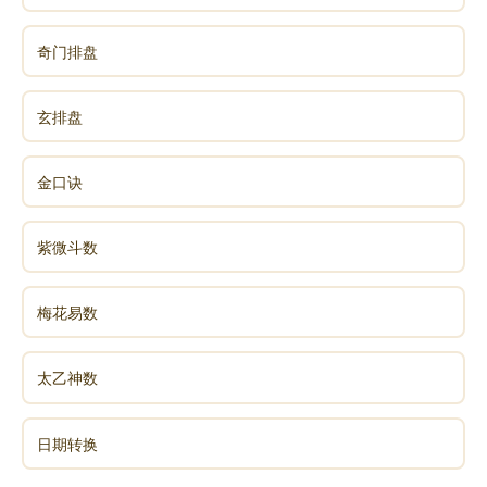
「又有人视临终十念为轻易，乃拟临终方事修念」。
这是一个误会，认为命终时，一念、十念就往生，平常
奇门排盘
可以不要念佛了，到那个时候再念。理上讲得通，事上
你能做到吗？现在这个社会，老年得痴呆症的人很多，
玄排盘
一得痴呆症，什么人给他助念都不管用了，你说多可
怕。
金口诀
临命终时真有这么大的福报吗？遇到有善友都在你身
边，不是简单事情。往生是大事因缘，天天都要修学，
紫微斗数
都要准备，我们才有把握，才可靠。平时不干，要到临
终的时候再干，来不及了。决定不能有这种想法，这个
梅花易数
想法决定会耽误自己这一生往生的缘分。
文章恭录—2012净土大经科注第四六八集02-040-
太乙神数
0468
有临终十念一念非偶然
日期转换
「又《弥陀要解》亦云，若无平时七日功夫，安有临