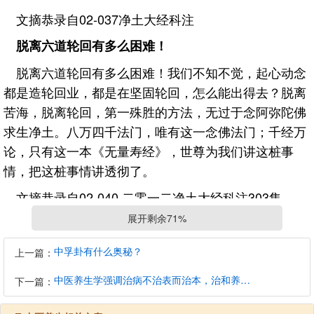
文摘恭录自02-037净土大经科注
脱离六道轮回有多么困难！
脱离六道轮回有多么困难！我们不知不觉，起心动念
都是造轮回业，都是在坚固轮回，怎么能出得去？脱离
苦海，脱离轮回，第一殊胜的方法，无过于念阿弥陀佛
求生净土。八万四千法门，唯有这一念佛法门；千经万
论，只有这一本《无量寿经》，世尊为我们讲这桩事
情，把这桩事情讲透彻了。
文摘恭录自02-040 二零一二净土大经科注303集
展开剩余71%
不受外境影响，往生才有把握
真修才能报佛恩、报师恩，敬劝诸位同修共勉
中孚卦有什么奥秘？
上一篇：
我们修行，费尽多少力气不能成就，原因就是放不
中医养生学强调治病不治表而治本，治和养兼顾是有必要的
下一篇：
下。心不干净，妄念太多，禁不起外面境界诱惑，外面