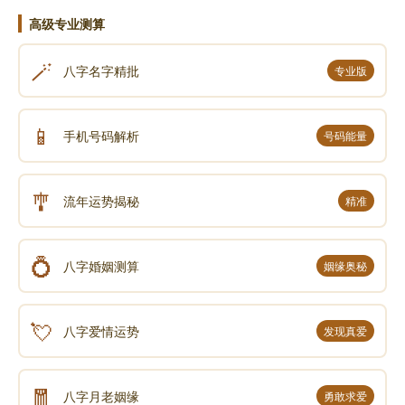
终十念一念」，蕅益大师说得好。七日就是佛七，精进
高级专业测算
佛七，七天七夜，这一句佛号不中断。精进佛七，不怀
🪄
八字名字精批
专业版
疑、不夹杂、不间断，要有这个功夫，才会有临终十念
一念。
📱
纵然下下品造作五逆十恶的人，临终十念一念，「并
手机号码解析
号码能量
是夙因成熟」，不是你这一生念佛的因成熟，就是前
世，多生多劫曾经修过这个法门。正如大乘教里我们常
🎐
流年运势揭秘
精准
常看到，世尊所说的，每一个念佛的人，真正往生到极
乐世界，都是过去生中曾经供养无量诸佛，在这一剎那
💍
之间，无量诸佛威神加持你，你一念十念顺利往生；换
八字婚姻测算
姻缘奥秘
句话说，没有一个是偶然的。
文章恭录—2012净土大经科注第四六八集02-040-
💘
八字爱情运势
发现真爱
0468
🧧
八字月老姻缘
勇敢求爱