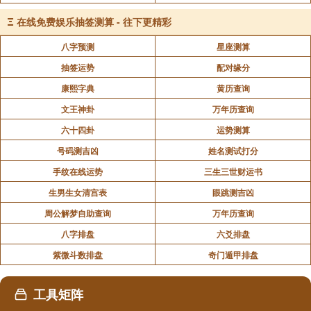
信，是不是真想去，这是往生关键。蕅益大师说得很
Ξ
在线免费娱乐抽签测算 - 往下更精彩
好，念佛功夫的浅深是决定你往生的品位，真正往生的
八字预测
星座测算
条件是真信切愿。
抽签运势
配对缘分
你必须把两个世界看透，还要不要搞六道？不要，对
康熙字典
黄历查询
六道的业就一刀两断，不再造六道轮回的业。来生到哪
文王神卦
万年历查询
一道是自己负责任，与任何人都不相干。如果你怨天尤
六十四卦
运势测算
人，罪加一等。若信愿还不坚定，这个经要多听、多
号码测吉凶
姓名测试打分
学，讲得最简单、最扼要、最清楚，无过于这部经跟批
手纹在线运势
三生三世财运书
注。这是人生头等大事，其他都是次要，这关系我们自
己的前途。
生男生女清宫表
眼跳测吉凶
周公解梦自助查询
万年历查询
文摘恭录2012净土大经科注第四二五集02-040-0425
八字排盘
六爻排盘
哪有不想往生的道理
紫微斗数排盘
奇门遁甲排盘
也许有人要问，等觉菩萨为什么还要来？他在诸佛实
报土里面很快就证得妙觉了，他来干什么？那我们要知
工具矩阵