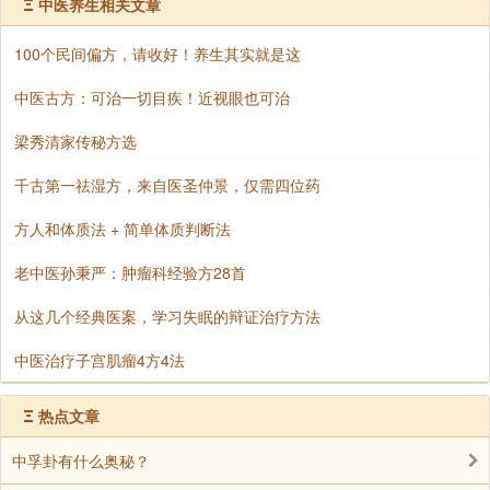
境界风吹草动，自己的清净完全失掉了。修行又离不开
Ξ
中医养生相关文章
外境，离开外境你到哪里去修？境界里头对我们修行影
100个民间偏方，请收好！养生其实就是这
响最大的是人事环境。 那我们知道，真正的功夫就在人
事环境里面去体验。佛说得好，顺境、善缘不起贪恋，
中医古方：可治一切目疾！近视眼也可治
要不起心不动念才行，逆境、恶缘也不能起心动念，你
梁秀清家传秘方选
就成正觉了。
千古第一祛湿方，来自医圣仲景，仅需四位药
你只要一起心动念，跟着起来的是烦恼习气，为什
么？喜怒哀乐起来了，贪瞋痴慢 起来了。六根对六尘境
方人和体质法 + 简单体质判断法
界，念念还起这些东西，麻烦！佛念得再好，往生没把
老中医孙秉严：肿瘤科经验方28首
握。为什么？临终最后一念是什么，谁有把握？临终最
从这几个经典医案，学习失眠的辩证治疗方法
后一念不是阿弥陀佛，你就到别的道去了，总是离不开
六道。
中医治疗子宫肌瘤4方4法
这个事情我们在六道里搞了无量劫，这无量劫当中我
Ξ
热点文章
们有没有学佛过？肯定有，没有你怎么可能在这听两个
小时经？你能在这个地方坐两个小时，专注在听经，就
中孚卦有什么奥秘？
说明你过去生中善根非常深厚。没有这个善根，你让这