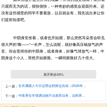
只观而无为的话，很快很快，一种奇妙的感觉会迎面扑来。还
没有这些感受的同学不要着急，以后就会有，我先说出来让你
们提前知道吧。
中阴身安坐着，或者也开始观，那么突然耳朵里会听见
很大声的“嘶——”一长声，怎么说呢，就好像高压锅放气的声
音。你会觉得你的中阴身，或者身体，好像气球放气一样，中
阴身这个小人，突然开始膨胀。一瞬间膨胀好几十倍大。
展开剩余58%
具体身心是什么感觉呢？就好像听到了一个这辈子听到
的最好笑的笑话，哈哈大笑的感觉，再说细一点的话，就是
生肖属猪人今日运势运程财运吉凶（2026年8月9日）详解查询
上一篇：
你“|哈哈”，第一声“哈”出口时候的感觉。并且这个感受一直延
中医养生学强调治病不治表而治本，治和养兼顾是有必要的
续。
下一篇：