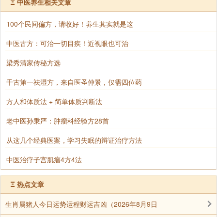
Ξ
中医养生相关文章
一直沉浸在这一声哈当中，哪种舒畅的感觉一直不会减
100个民间偏方，请收好！养生其实就是这
退，会觉得好开心好开心。我敢说，这时候一定会是你人生中
感受到的最巅峰的快乐
中医古方：可治一切目疾！近视眼也可治
梁秀清家传秘方选
很难形容，于是我要用第一人称了，我第一次进入这样
千古第一祛湿方，来自医圣仲景，仅需四位药
状态的时候，是突然感觉自己在哈哈大笑，但是实际上并没有
方人和体质法 + 简单体质判断法
这样的动作，不过我身体的感觉确实是一下子膨胀好几倍，突
然出现了一个什么现象？就是我发现我自己突然变得十分高
老中医孙秉严：肿瘤科经验方28首
大，我居住的公寓大概33层楼那么高，但是我此刻发现它现在
从这几个经典医案，学习失眠的辩证治疗方法
只有我的膝盖那么高。
中医治疗子宫肌瘤4方4法
我觉得自己高耸入云，我低头能看见人们，小汽车都好
Ξ
热点文章
像蚂蚁一样在我脚边走来走去……自己突然变成一个发着光的
生肖属猪人今日运势运程财运吉凶（2026年8月9日
巨人的感觉。