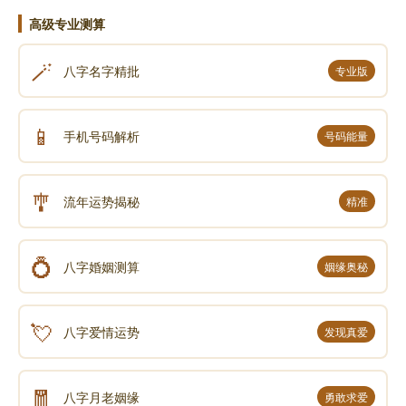
高级专业测算
🪄
八字名字精批
专业版
📱
手机号码解析
号码能量
🎐
流年运势揭秘
精准
💍
八字婚姻测算
姻缘奥秘
💘
八字爱情运势
发现真爱
🧧
八字月老姻缘
勇敢求爱