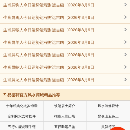
生肖属狗人今日运势运程财运吉凶（2026年8月9日
生肖属鸡人今日运势运程财运吉凶（2026年8月9日
这时候也会有一种错乱感，比如我公寓门前的草地，它
就是个草地而已，但是此刻我看着这个草地，发现尤其绿，也
生肖属猴人今日运势运程财运吉凶（2026年8月9日
不能说和平常有什么区别，但是就是平时见到的这些事物，此
刻特别让我高兴，觉得好美。好像一切都变得清透无比，发着
生肖属羊人今日运势运程财运吉凶（2026年8月9日
微微的光。还有一个现象，就是我发现所有的食物在眼前都有
生肖属马人今日运势运程财运吉凶（2026年8月9日
点微微透明。甚至可以随意就看到别人在屋子里做什么事，并
且所有的生物都蒙着一层微微的光。这个光好像火焰一般的感
生肖属蛇人今日运势运程财运吉凶（2026年8月9日
觉。
生肖属龙人今日运势运程财运吉凶（2026年8月9日
Ξ
易德轩官方风水商城精品推荐
另外就是我在这个情况下，呆住了，不知道该干什么，
心里也没有特别想干的事情，感觉无欲无求，虽然我有身体的
十年经典化太岁锦囊
铁笔居士简介
风水装修设计
感觉，并且这个身体高大得很，但是我丝毫没有任何想动的感
定制风水吉祥摆件
招贵人靠山塔
昆仑山五色土
觉，不想坐下也不想走动。
五行功能调理手链
五行助运吊坠
灵符符咒