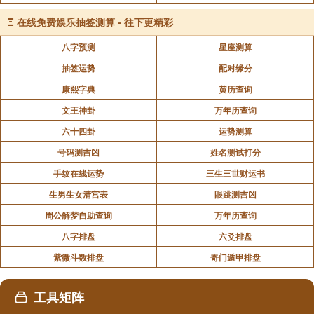
Ξ
在线免费娱乐抽签测算 - 往下更精彩
八字预测
星座测算
抽签运势
配对缘分
康熙字典
黄历查询
文王神卦
万年历查询
六十四卦
运势测算
号码测吉凶
姓名测试打分
手纹在线运势
三生三世财运书
生男生女清宫表
眼跳测吉凶
周公解梦自助查询
万年历查询
八字排盘
六爻排盘
紫微斗数排盘
奇门遁甲排盘
声明：部分内容来于网络，如有侵权，请联系我们删除！以上内容，并
不代表易德轩观点。
工具矩阵