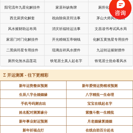
阳宅流年九星化解挂件
家居补缺角牌
厕所化秽气煞套
因为这时候，我感觉我什么都不需要做，就好开心好开
西北厨房化解套
祝由除病灵符法事
茅山大师风水挂画
心。这个喜悦的感觉让我觉得相当满足，什么都不需要一样。
风水摧财助运布局
消灾祈福转运法事
文昌读书考试风水局
家居门对门化解挂件
开光精铜五帝铜钱
化解五黄煞星专用挂件
以上种种感觉就是初禅的直观感觉。
二黑病符星专用挂件
琉璃吉祥风水摆件
九运转运摧财摆件
厕所化煞水晶莲花
铁笔居士真人起名字
铁笔居士批命看风水
Ξ
开运测算 - 往下更精彩
新年运势整体预测
新年爱情运势精准预测
生辰八字合婚姻缘
八字精批一生命理
手机号码测吉凶
宝宝在线起名字
姓名配对测算缘分
紫微斗数一生精批
新年事业财运预测
月老姻缘算婚姻
新年祈福点灯
在线自助百分起名