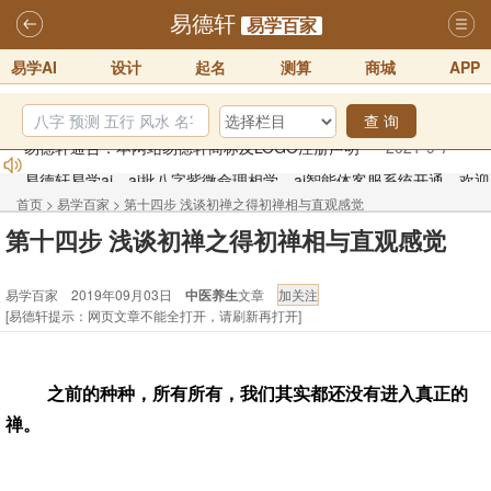
易德轩
易学百家
易学AI
设计
起名
测算
商城
APP
查 询
易德轩通告：本网站易德轩商标及LOGO注册声明
2021-9-7
易德轩易学ai，ai批八字紫微命理相学，ai智能体客服系统开通，欢迎
体验！！
2025-07-01
首页
>
易学百家
>
第十四步 浅谈初禅之得初禅相与直观感觉
易德轩网重构及升能完成，欢迎大家来体验新程序及感觉！！
第十四步 浅谈初禅之得初禅相与直观感觉
2025-07-01
易学百家 2019年09月03日
中医养生
文章
2026年化太岁锦囊属马、鼠、牛、龙、兔、狗、鸡生肖化太岁开始预
[易德轩提示：网页文章不能全打开，请刷新再打开]
订！！
2025-10-01
2026丙午年铁笔居士精批年运说明
2025-10-12
之前的种种，所有所有，我们其实都还没有进入真正的
易德轩首席风水大师铁笔居士简介！！
2021-9-2
禅。