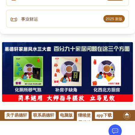
📜
事业财运
2025 新版
关于易德轩
联系易德轩
电脑版
继续使
app下载
用移动
版