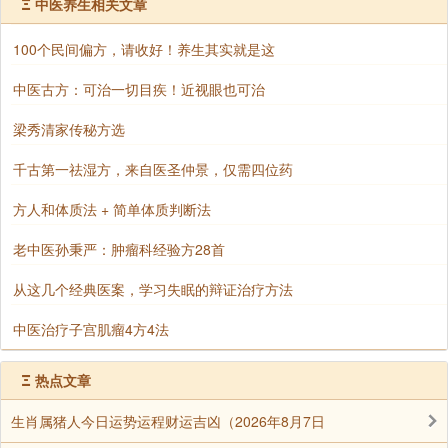
中，需要四十两银子，方可赎罪，不得以卖子赎夫，介
Ξ
中医养生相关文章
绍人取去三两，我还但心银子不够，哪知在此掉了，这
100个民间偏方，请收好！养生其实就是这
样一来，我的丈夫也不能出狱，我的儿子也卖了，人财
两空，我只有自杀一条路了。说罢痛哭不已。这时有些
中医古方：可治一切目疾！近视眼也可治
好心人都走过来问长问短，徐良泗毫不迟疑的道：你不
梁秀清家传秘方选
要难过，银子是我拾到的，是你买槟榔时掉的，我因不
千古第一祛湿方，来自医圣仲景，仅需四位药
能跑步，追不上，叫你也不听，所以在此等你回来。现
在银子在这里，你拿去点点数。
方人和体质法 + 简单体质判断法
乞儿将银钱交出来，一声不响的走了。林太太找回失
老中医孙秉严：肿瘤科经验方28首
去的银子，心喜不已，反而将乞儿忘记了，连姓名都忘
从这几个经典医案，学习失眠的辩证治疗方法
记向人家问，就赶去向官厅赎人。当官的这才知道是卖
儿子的钱，穷苦乞丐尚且见财不昧，我们怎能昧起良心
中医治疗子宫肌瘤4方4法
来索取人家卖儿子的钱呢?因此良心发现，慨然的将她
丈夫放出，不要她的钱，这由于徐乞儿善举，才感动了
Ξ
热点文章
当官的。
生肖属猪人今日运势运程财运吉凶（2026年8月7日
林登章出狱后，知道儿子卖了，除介绍人取去三两