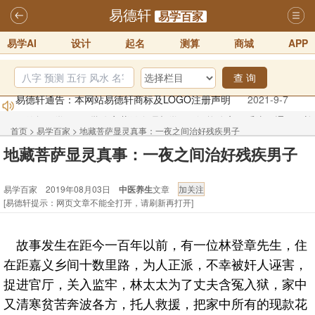
易德轩
易学百家
易学AI
设计
起名
测算
商城
APP
查 询
易德轩通告：本网站易德轩商标及LOGO注册声明
2021-9-7
易德轩易学ai，ai批八字紫微命理相学，ai智能体客服系统开通，欢迎
体验！！
2025-07-01
首页
>
易学百家
>
地藏菩萨显灵真事：一夜之间治好残疾男子
易德轩网重构及升能完成，欢迎大家来体验新程序及感觉！！
地藏菩萨显灵真事：一夜之间治好残疾男子
2025-07-01
易学百家 2019年08月03日
中医养生
文章
2026年化太岁锦囊属马、鼠、牛、龙、兔、狗、鸡生肖化太岁开始预
[易德轩提示：网页文章不能全打开，请刷新再打开]
订！！
2025-10-01
2026丙午年铁笔居士精批年运说明
2025-10-12
故事发生在距今一百年以前，有一位林登章先生，住
易德轩首席风水大师铁笔居士简介！！
2021-9-2
在距嘉义乡间十数里路，为人正派，不幸被奸人诬害，
捉进官厅，关入监牢，林太太为了丈夫含冤入狱，家中
又清寒贫苦奔波各方，托人救援，把家中所有的现款花