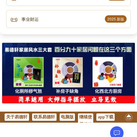
结论:
📜
事业财运
2025 新版
徐林二氏，一个施恩不望报，一个定要感恩图报，都
值得后人效法和崇敬，难怪嘉义老一辈的人提起此事都
有口皆碑津津乐道。
笔者曾为此事，和陈资庆居士，亲往光明路一家私人
医院内，见到徐林二氏的碑位，还有当时那一尊土地公
像，还有当时徐乞儿所依住的土地公庙地点，左右邻人
知道笔者特来寻问此事，都乐意自动告诉我徐林二氏的
过去。
这故事说明地藏菩萨灵异之外，而且阐扬了人性的善
良，对社会人心皆有裨益，故乐而为之记。
关于易德轩
联系易德轩
电脑版
继续使
app下载
用移动
声明：部分内容来于网络，如有侵权，请联系我们删除！以上内容，并
版
不代表易德轩观点。