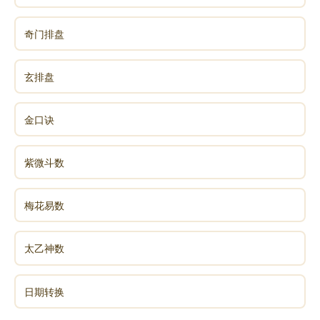
双双下拜，吓得徐良泗双手连摇着后退不已，经过林夫
奇门排盘
妇说明一切以后，才知道是三年前清明节前一天所发生
的事，这时也知道就因做了这件好事，而感动地藏菩萨
显灵治疾，真是又惊又喜，他们坐下来谈了一会别后经
玄排盘
过，就想抽身告退，可是，林家夫妇无论如何也不肯让
他走了。
金口诀
林家夫妇很诚恳的对徐良泗道：恩公当时救了我们夫
妇，你当然不想施恩望报，可是我们感受恩惠的人，不
紫微斗数
能这样想，你也是一个人无家无室，我们店内也需要人
帮忙，你就在我这里住下，和自己家人一样吧!
梅花易数
从此，徐良泗也不再卖水，住在林家五金店内，协助
太乙神数
他们做生意。不数年之内，林家不但生意兴隆而且置了
不少田地，也曾数次想为徐良泗娶亲成家，可是皆为他
拒绝不允。
日期转换
林先生知道他是个直爽的人，说一不二，只有听其自