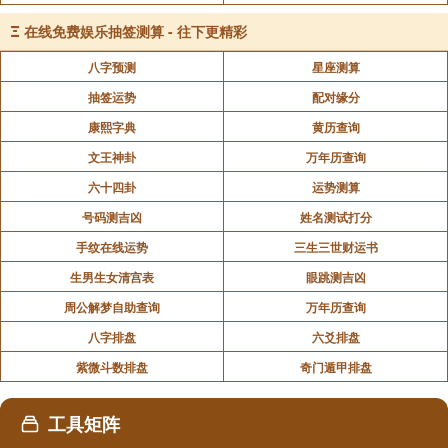
外，如何去解决衣食住的问题呢?
Ξ
在线免费娱乐抽签测算 - 往下更精彩
做生意没有本钱，结果还是从无法中想办法出来，将
身边仅有的余钱买了两只水桶，替人挑卖水为活。那时
八字预测
星座测算
没有自来水，家庭富裕的，都叫挑水的人，每天送水
抽签运势
配对缘分
来，徐良泗从乞儿一变而为卖水人。林登章出狱后，知
康熙字典
黄历查询
道遗失银两，乞儿拾金不昧等事，亦曾寻找这位救命恩
文王神卦
万年历查询
人，可是连姓名都不知道，无法寻找，他们当时住在很
六十四卦
运势测算
远的乡间，当然不知道乞儿住址，因此对这不知姓名的
号码测吉凶
姓名测试打分
恩人无法报答，耿耿在心。经过两三年后，林家的五金
手纹在线运势
三生三世财运书
店生意，越做越大，想念恩人之心，也是与日俱增。有
生男生女清宫表
眼跳测吉凶
一天林家叫徐良泗送水来，林登章并未见过徐良泗的
周公解梦自助查询
万年历查询
面，眼前恩人并不相识。
八字排盘
六爻排盘
那时的女眷是大门不出的，有男人来，女人躲着不出
紫微斗数排盘
奇门遁甲排盘
门所以几年来一直找不到这位乞儿恩人，刚巧徐良泗送
水来进厨房，无意间被林太太看见，大为惊讶，这人面
工具矩阵
貌和我那位恩人一模一样，是不是就是他?不是!绝对不