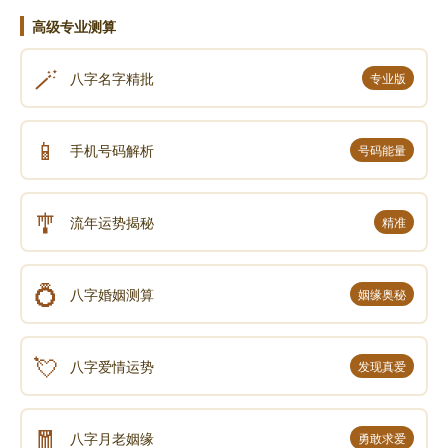
然。再过数年，林登章接到广东的叔父来信，要他回广
高级专业测算
东老家，继承祖业，自己生病，无法侍养善后。
🪄
八字名字精批
专业版
他夫妇决定赶回广东省亲承继祖业，这里的财产由徐
良泗全权管理，也不敢明言赠送给他，只说请他代为管
📱
理，他相信不久就会回来的，不然徐又不肯接管。
手机号码解析
号码能量
徐良泗一直盼望林氏夫妇回来，可是他们一直也没有
回来。经过了数年后，来了一封信，表明心意，他们要
🎐
流年运势揭秘
精准
继承祖业，再也回不来了。所以一切财产全部奉送，劝
他早日娶亲成家，可是徐良泗并未娶亲成家，而且终身
💍
不娶，他还是仍以代管人自居，为林登章管理财务。后
八字婚姻测算
姻缘奥秘
来徐良泗遗嘱将布街的房屋全部施舍给土地公庙，感谢
在穷苦时多年依住的恩惠。
💘
八字爱情运势
发现真爱
在他有生之年，每逢初一十五皆去城外地藏庙礼敬地
藏菩萨，感谢菩萨治疾之恩。据说他死后还有六十甲地
🧧
八字月老姻缘
勇敢求爱
为当地政--府所接收。