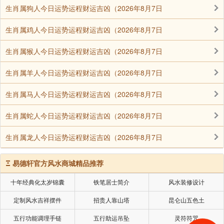
生肖属狗人今日运势运程财运吉凶（2026年8月7日
外，又请客送礼，花去不少，再找乞儿时，也不知道哪
里去了，后来就在步街顶了一间店面，做五金生意谋
生肖属鸡人今日运势运程财运吉凶（2026年8月7日
生。再说，徐乞儿良泗回到土地公庙住了一夜，第二天
生肖属猴人今日运势运程财运吉凶（2026年8月7日
是清明节，赶去城外东廊坟间公墓地，向人乞讨祭祖先
的红龟糕，由于路远天又下雨，回家又晚，赶到城门
生肖属羊人今日运势运程财运吉凶（2026年8月7日
时，城门早已关闭。不得已，去城外附近的地藏菩萨庙
生肖属马人今日运势运程财运吉凶（2026年8月7日
借宿(现在民权路八十一号)恳求庙公慈悲暂借大殿佛
前，住宿一夜。
生肖属蛇人今日运势运程财运吉凶（2026年8月7日
庙公认得徐乞儿，也就借宿给他。可是他睡到深更半
生肖属龙人今日运势运程财运吉凶（2026年8月7日
夜，忽然在大殿内，大声惨号鬼叫，活像有人杀他一样
的苦叫不休。庙公以为他是神经发作，骂他两次仍然不
Ξ
易德轩官方风水商城精品推荐
听，被他弄的一夜没睡好，气愤不已，第二天一早起
十年经典化太岁锦囊
铁笔居士简介
风水装修设计
床，想把徐乞儿赶走，见他正熟睡，把他从梦中叫起
来，骂他为什么夜间不睡乱叫?徐乞儿惊醒后，一跳竟
定制风水吉祥摆件
招贵人靠山塔
昆仑山五色土
站起来，自己也不知道，跑近庙公前面。这一来，把庙
五行功能调理手链
五行助运吊坠
灵符符咒