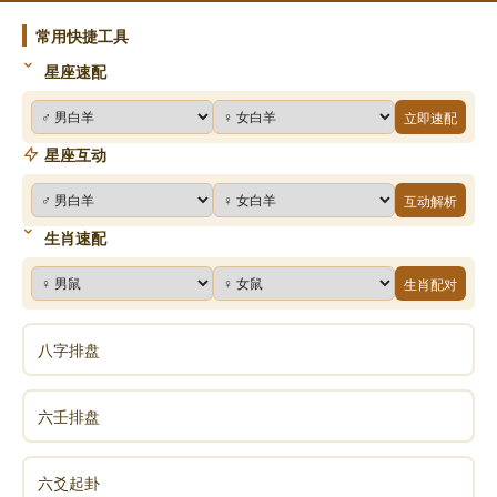
是!他是瘫子，不能行走的，但是这人为什么又这样像
常用快捷工具
他?林太太自问自答，狐疑不决，一连数日。
星座速配
林太太将此事告诉丈夫道：这个挑卖水的人，面貌和
立即速配
那位恩人一样的面孔，不知他为什么不是瘫子，却是挑
星座互动
水的!你明天请他进来详细和他谈谈，看他过去是做什么
的。
互动解析
第二天徐良泗仍然送水来，林登章特别请他坐下来吃
生肖速配
茶，然后请问他贵姓大名，在未作卖水生意以前做什么
生肖配对
事，家中还有什么人。徐良泗也就毫不隐藏的说实话
道：说来惭愧，我在三年前，不但不能挑水，而且不能
八字排盘
走路，多年瘫痪在地上挨行，那时只有沿门乞化。后来
某一年清明节，夜宿地藏菩萨庙中，梦见菩萨叫两个小
鬼为我疗疾，从此疾愈后，就以挑水自立谋生。
六壬排盘
这时林太太从房中走出，手牵她丈夫，双双跪在面
六爻起卦
前，口称恩人，受我们夫妇一拜。他们没有事先说明，