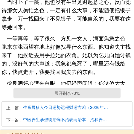
当时吓了一跳，他也没有生出见财起意之心。反而觉
得那女人匆忙之色，一定有什么大事，不能随便把银子
拿走，万一找回来了不见银子，可能自杀的，我要在这
等她回来。
一等再等，等了很久，方见一女人，满面焦急之色，
跑来东张西望在地上好像找寻什么东西。他知道失主找
来了，他挨近去用手拉她的衣角。她以为乞儿向她讨钱
的，没好气的大声道：我急都急死了，哪里还有钱给
你，快点走开，我要找回我失去的东西。
徐良泗好心遭来白眼，他仍轻声问道：你这位太太，
掉了什么东西，这样焦急，说说看，或者我能知道。这
展开剩余73%
一声可把她从死神中叫回来，她惊喜道：真的啊!他说
道：当然真的，我拣到一样东西，你说对了我就给你。
生肖属猪人今日运势运程财运吉凶（2026年8月7日）详解查询
上一篇：
她焦急的道：我掉了一个布包，里面有三十七两银
中医养生学强调治病不治表而治本，治和养兼顾是有必要的
下一篇：
子，这是我卖儿子的钱，我的丈夫被人诬害，关进牢