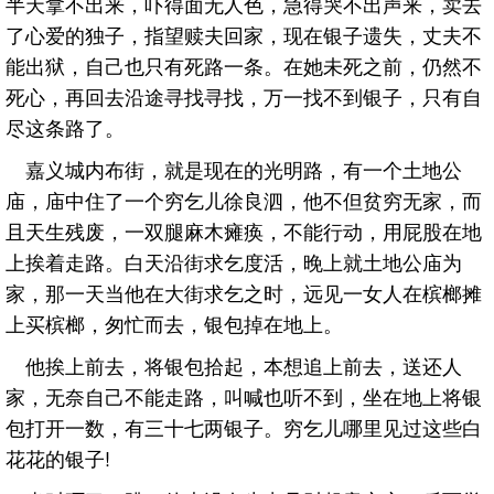
半天拿不出来，吓得面无人色，急得哭不出声来，卖去
了心爱的独子，指望赎夫回家，现在银子遗失，丈夫不
能出狱，自己也只有死路一条。在她未死之前，仍然不
死心，再回去沿途寻找寻找，万一找不到银子，只有自
尽这条路了。
嘉义城内布街，就是现在的光明路，有一个土地公
庙，庙中住了一个穷乞儿徐良泗，他不但贫穷无家，而
且天生残废，一双腿麻木瘫痪，不能行动，用屁股在地
上挨着走路。白天沿街求乞度活，晚上就土地公庙为
家，那一天当他在大街求乞之时，远见一女人在槟榔摊
上买槟榔，匆忙而去，银包掉在地上。
他挨上前去，将银包拾起，本想追上前去，送还人
家，无奈自己不能走路，叫喊也听不到，坐在地上将银
包打开一数，有三十七两银子。穷乞儿哪里见过这些白
花花的银子!