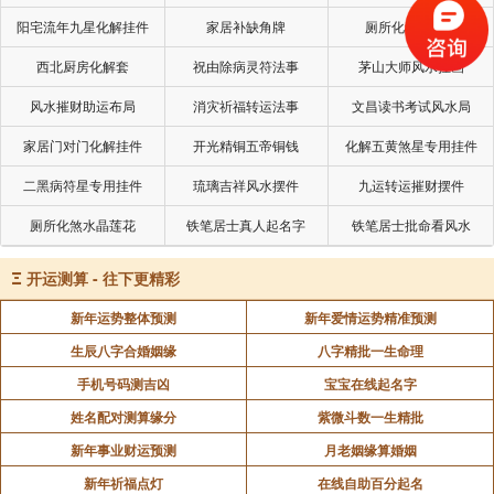
公吓得连连后退数步，惊奇这瘫子怎么一夜之间，能够
阳宅流年九星化解挂件
家居补缺角牌
厕所化秽气煞套
自然走起路来?
西北厨房化解套
祝由除病灵符法事
茅山大师风水挂画
询问结果，原来徐良泗夜宿地藏菩萨圣像前，梦见菩
风水摧财助运布局
消灾祈福转运法事
文昌读书考试风水局
萨派了殿前一高一矮两个小鬼一个抱起他的上身，一个
托住他两条瘫腿猛一拉，痛得他惨叫不已。可是两个小
家居门对门化解挂件
开光精铜五帝铜钱
化解五黄煞星专用挂件
鬼不管他如何惨叫，仍然不断的加力拉直他的残腿，一
二黑病符星专用挂件
琉璃吉祥风水摆件
九运转运摧财摆件
直把他痛得昏迷过去，后来不知怎的睡着了，现在我也
厕所化煞水晶莲花
铁笔居士真人起名字
铁笔居士批命看风水
不知道这一双残腿居然和好人一样，这样一来，他比昨
天拾到银子还要高兴。
Ξ
开运测算 - 往下更精彩
庙公见此奇迹出现，当然不能再骂他，而且也为他高
新年运势整体预测
新年爱情运势精准预测
兴，他这时也知道地藏菩萨显灵，为他治疗残疾，跪在
生辰八字合婚姻缘
八字精批一生命理
地藏菩萨前，感激涕零的倒身下拜，磕了几个响头。徐
手机号码测吉凶
宝宝在线起名字
乞儿残疾愈后，很多人都来为他祝贺，他反而因此烦恼
姓名配对测算缘分
紫微斗数一生精批
起来，残疾时可以乞食度日，现在残疾好了，不能再去
新年事业财运预测
月老姻缘算婚姻
沿街行乞度日，一定要自力更生，可是穷乞儿除乞讨
新年祈福点灯
在线自助百分起名