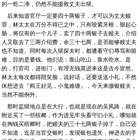
的一乾二净，仍然不能援救丈夫出狱。
后来知道官厅一定要四十两银子，才可以为丈夫赎
罪，林太太在万分不得已之中，只有咬紧牙根，狠起心
肠，将仅有的一个儿子，卖了四十两银子去赎夫，介绍
人又取去了三两介绍费，余三十七两，是否能够赎丈夫
也不知道。同时每次入狱探夫时，都遭看守们辱骂和留
难，目的是要钱。他们说：靠山吃山，靠水吃水。是
的，打官司，进衙门，有理无钱莫进来这是古今皆然。
林太太每次都得陪笑脸，说好话，还要送送小礼，不然
休想进去『阎王好见，小鬼难缠』，今天来缴银赎夫，
当然不能例外。
那时监狱地点是在大行，也就是现在的吴凤路，就在
附近买了一些槟榔，作为进见牢头看守们小礼，哪知就
在掏钱买槟榔时，把赎夫的三十七两银子掉了，自己还
不知道，迄至当官交银时，发现银包遗失，伸进去的手