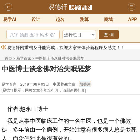
易德轩
易学百家
易学AI
设计
起名
测算
商城
APP
查 询
易德轩网重构及升能完成，欢迎大家来体验新程序及感觉！！
2025-07-01
首页
>
易学百家
>
中医博士谈念佛对治失眠恶梦
2026年化太岁锦囊属马、鼠、牛、龙、兔、狗、鸡生肖化太岁开始预
中医博士谈念佛对治失眠恶梦
订！！
2025-10-01
易学百家 2019年08月03日
中医养生
文章
2026丙午年铁笔居士精批年运说明
2025-10-12
[易德轩提示：网页文章不能全打开，请刷新再打开]
易德轩首席风水大师铁笔居士简介！！
2021-9-2
易德轩通告：本网站易德轩商标及LOGO注册声明
2021-9-7
作者:赵永山博士
易德轩易学ai，ai批八字紫微命理相学，ai智能体客服系统开通，欢迎
我是从事中医临床工作的一名中医，也是一个佛教
体验！！
2025-07-01
徒，多年前由一个病例，开始注意有很多病人总是梦死
人，而念佛对此是很有效的。