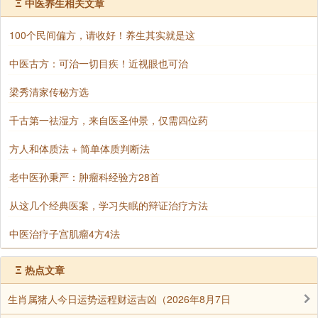
梦到死人了。这是我遇见的见效最快最好的一例。这样
Ξ
中医养生相关文章
天天梦到死人的老太太我遇到过多例，凡接受念佛者，
100个民间偏方，请收好！养生其实就是这
尚无无效的。有的十几年都是这些梦境，也可以迅速改
善。有个别的过后就很感兴趣，开始了解念佛的事。很
中医古方：可治一切目疾！近视眼也可治
多人是一直不信，好了就不念。但念的时候就有效。
梁秀清家传秘方选
【按：赵永山博士是山东中医药大学的老师，在其学
千古第一祛湿方，来自医圣仲景，仅需四位药
校附属医院从事临床工作多年。】
方人和体质法 + 简单体质判断法
老中医孙秉严：肿瘤科经验方28首
声明：部分内容来于网络，如有侵权，请联系我们删除！以上内容，并
不代表易德轩观点。
从这几个经典医案，学习失眠的辩证治疗方法
中医治疗子宫肌瘤4方4法
Ξ
热点文章
生肖属猪人今日运势运程财运吉凶（2026年8月7日