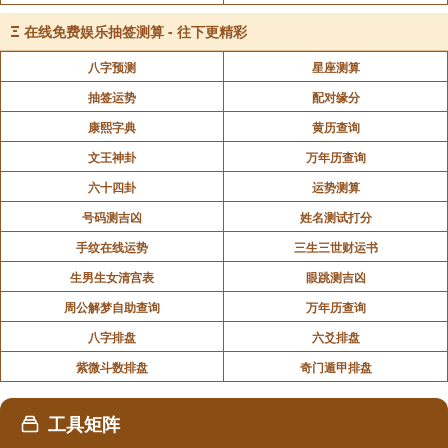
Ξ
在线免费娱乐抽签测算 - 往下更精彩
八字预测
星座测算
抽签运势
配对缘分
康熙字典
黄历查询
文王神卦
万年历查询
六十四卦
运势测算
号码测吉凶
姓名测试打分
手纹在线运势
三生三世财运书
生男生女清宫表
眼跳测吉凶
周公解梦自助查询
万年历查询
八字排盘
六爻排盘
紫微斗数排盘
奇门遁甲排盘
工具矩阵