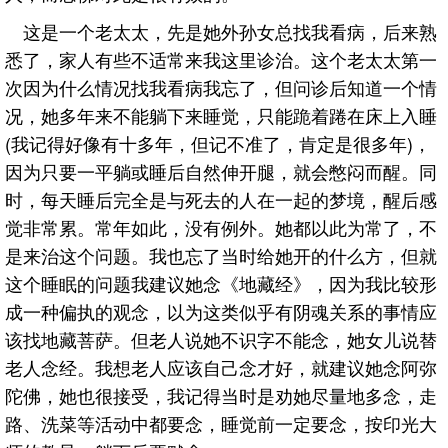
这是一个老太太，先是她外孙女总找我看病，后来熟
悉了，家人有些不适常来我这里诊治。这个老太太第一
次因为什么情况找我看病我忘了，但问诊后知道一个情
况，她多年来不能躺下来睡觉，只能跪着踡在床上入睡
(我记得好像有十多年，但记不准了，肯定是很多年)，
因为只要一平躺或睡后自然伸开腿，就会憋闷而醒。同
时，每天睡后完全是与死去的人在一起的梦境，醒后感
觉非常累。常年如此，没有例外。她都以此为常了，不
是来治这个问题。我也忘了当时给她开的什么方，但就
这个睡眠的问题我建议她念《地藏经》，因为我比较形
成一种偏执的观念，以为这类似乎有阴魂关系的事情应
该找地藏菩萨。但老人说她不识字不能念，她女儿说替
老人念经。我想老人应该自己念才好，就建议她念阿弥
陀佛，她也很接受，我记得当时是劝她尽量地多念，走
路、洗菜等活动中都要念，睡觉前一定要念，按印光大