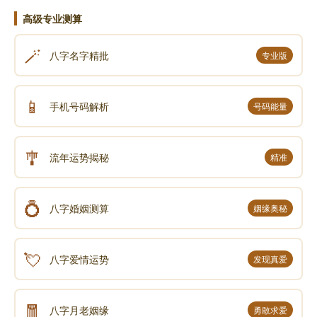
高级专业测算
🪄
八字名字精批
专业版
📱
手机号码解析
号码能量
🎐
流年运势揭秘
精准
💍
八字婚姻测算
姻缘奥秘
💘
八字爱情运势
发现真爱
🧧
八字月老姻缘
勇敢求爱