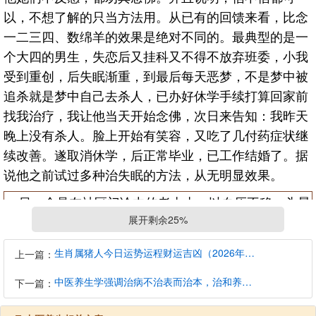
以，不想了解的只当方法用。从已有的回馈来看，比念
一二三四、数绵羊的效果是绝对不同的。最典型的是一
个大四的男生，失恋后又挂科又不得不放弃班委，小我
受到重创，后失眠渐重，到最后每天恶梦，不是梦中被
追杀就是梦中自己去杀人，已办好休学手续打算回家前
找我治疗，我让他当天开始念佛，次日来告知：我昨天
晚上没有杀人。脸上开始有笑容，又吃了几付药症状继
续改善。遂取消休学，后正常毕业，已工作结婚了。据
说他之前试过多种治失眠的方法，从无明显效果。
另一个是在社区门诊中的老太太，以血压不稳，头晕
心悸时作就诊。问诊中得知其多年来每夜必是梦中与已
展开剩余25%
故去的人来往，醒后感觉累。询问无其他信仰后建议其
生肖属猪人今日运势运程财运吉凶（2026年8月7日）详解查询
上一篇：
念佛，她说不信这些。我说不需要信，只要尽量念清楚
就行，可以当方法一试。复诊时询问有无念佛、夜梦如
中医养生学强调治病不治表而治本，治和养兼顾是有必要的
下一篇：
何。答曰真好使，当天就念，梦少多了，三日后就不再