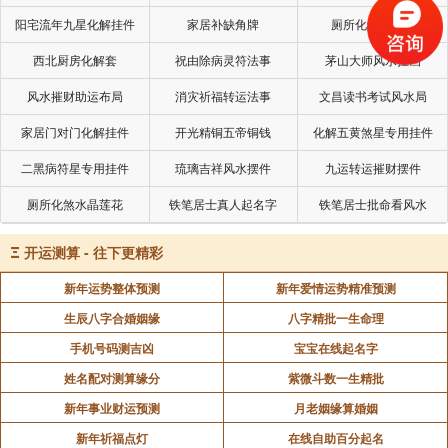
阳宅流年九星化解挂件
家居补缺角牌
厕所化秽气煞套
西北厨房化解套
祝由除病灵符法事
茅山大师风水挂画
风水摧财助运布局
消灾祈福转运法事
文昌读书考试风水局
家居门对门化解挂件
开光精铜五帝铜钱
化解五黄煞星专用挂件
二黑病符星专用挂件
琉璃吉祥风水摆件
九运转运摧财摆件
厕所化煞水晶莲花
铁笔居士真人起名字
铁笔居士批命看风水
Ξ
开运测算 - 往下更精彩
新年运势整体预测
新年爱情运势精准预测
生辰八字合婚姻缘
八字精批一生命理
手机号码测吉凶
宝宝在线起名字
姓名配对测算缘分
紫微斗数一生精批
新年事业财运预测
月老姻缘算婚姻
新年祈福点灯
在线自助百分起名