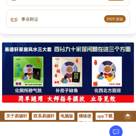
📜
事业财运
2025 新版
关于易德轩
联系易德轩
电脑版
继续使
app下载
用移动
版