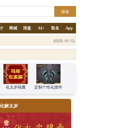
搜索
计
商城
排盘
AI+
取名
App
2025-4-11
化太岁锦囊
定制个性化摆件
化解太岁