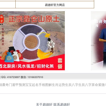
易德轩官方网店
416723897 微信: 13166337010
锦囊
奇门遁甲预测
宝宝起名
手相图解
生肖运势
生辰八字
生辰八字算命
紫微
关于易德轩
联系易德轩