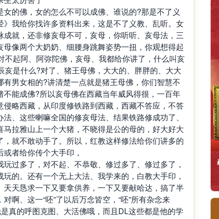
是女的佛，女的怎么不可以成佛、谁说的?那是不了义
经》我给你找许多资料出来，这是不了义教、乱听。女
脉成就，还非修亥母不可，亥母，你听听、亥母法，三
亥母像两个大奶奶、细腰身跳舞姿势一扭，你观想得起
?对不起阿、阿弥陀佛，亥母、我都给你讲了，什么叫亥
辰亥是什么?对了、猪王母佛，大大的、胖胖的、大大
哪有男女相的?讲清楚一点就是猪王母佛，你们智慧不
猪不能成佛?所以亥母佛在西藏当年威风得很，一百年
意侵略西藏，从印度修铁路到西藏，西藏不答应，不答
办法、这些喇嘛全国的修亥母法、结果铁路修成功了、
喜马拉雅山上一个大猪，不晓得是公的母的，好大好大
了，就不敢动手了。所以，红教这样修法给你们讲多的
后或者给你传个大手印，
我玩过多了，对不起、不恭敬、修过多了、修过多了，
成玩的。还有一个无上大法、我学来的，白教大手印，
、天天恳求一下又要拿供养，一下又要献哈达，搞了半
对啊、这一“呸”了以后万念皆空，“呸”所有杂念来
他是真的呼图克图、大活佛哦，而且DL这些都是他的学