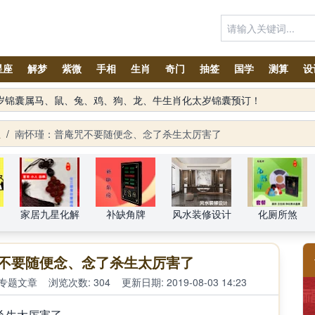
星座
解梦
紫微
手相
生肖
奇门
抽签
国学
测算
设
水设计项目
生
/
南怀瑾：普庵咒不要随便念、念了杀生太厉害了
家居九星化解
补缺角牌
风水装修设计
化厕所煞
不要随便念、念了杀生太厉害了
专题文章
浏览次数: 304
更新日期: 2019-08-03 14:23
杀生太厉害了