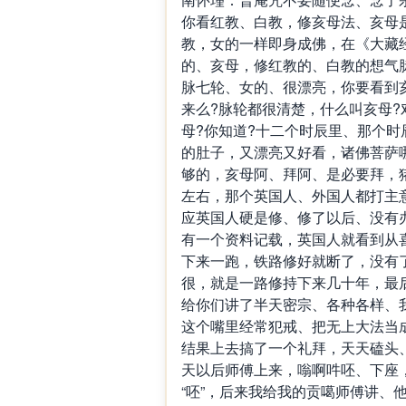
你看红教、白教，修亥母法、亥母
教，女的一样即身成佛，在《大藏
的、亥母，修红教的、白教的想气
脉七轮、女的、很漂亮，你要看到
来么?脉轮都很清楚，什么叫亥母
母?你知道?十二个时辰里、那个时
的肚子，又漂亮又好看，诸佛菩萨
够的，亥母阿、拜阿、是必要拜，
左右，那个英国人、外国人都打主
应英国人硬是修、修了以后、没有
有一个资料记载，英国人就看到从
下来一跑，铁路修好就断了，没有
很，就是一路修持下来几十年，最
给你们讲了半天密宗、各种各样、
这个嘴里经常犯戒、把无上大法当
结果上去搞了一个礼拜，天天磕头
天以后师傅上来，嗡啊吽呸、下座，
“呸”，后来我给我的贡噶师傅讲、