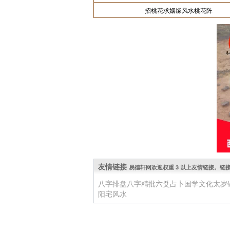
招桃花求姻缘风水桃花阵
友情链接
易德轩网欢迎权重 3 以上友情链接。链接 QQ: 
八字排盘
八字精批
六爻占卜
国学文化
太岁
阳宅风水