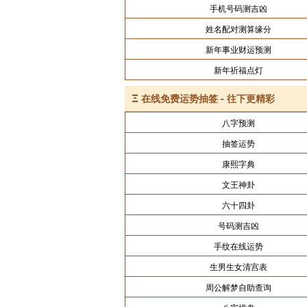
手机号码测吉凶
姓名配对测算缘分
新年事业财运预测
新年祈福点灯
Ξ
在线免费运势抽签 - 往下更精彩
八字预测
抽签运势
康熙字典
文王神卦
六十四卦
号码测吉凶
手纹在线运势
生男生女清宫表
周公解梦自助查询