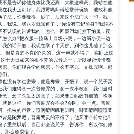
我不是告诉你他身体比我还高、大概这样高、我站在他
按在我头上刚好，我跟贡噶师傅经常开玩笑，谁敢和他
换了法，你要晓得、妙了、后来这个法门大手印、我
，我说、我八岁就知道了，“你没有忘记前身?”我说不
字不认识的告诉我的，怎么一回事?我们乡下怕鬼，夜
了怎么办?把衣服一拉马上当场小便，一边屙小便一边
、我的话不假，我现在学了半天佛、到你这儿磕了那么
屁。但是真的不真的?真的、这一声就不得了，实际上这
，这十大日如来的根本咒的咒音之一，所以显密慢慢都
密宗、你们现在学的密宗，什么五字咒、文殊咒啊、那
你们。
师也没有学过密宗，他是禅宗、开悟了、说一个咒子灵
上我们难得念一次普庵咒的，念一次不敢念，我们当时
便念、念了杀生太厉害了，如果要白蚂蚁有细菌、喳啊
、就是这样，你们普庵咒会不会?会阿、会一点。普庵
阿、抓虫的声音，喳啊喳啊叽啊叽啊、唧唧喳啊喳喳唧
声皆是陀罗尼，普庵咒灵的不得了，他又哪个传给他?
破了重关以后，自己都会说咒子，告诉你，所以你们修
来、那么容易悟了。