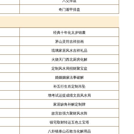
六爻排盘
奇门遁甲排盘
经典十年化太岁锦囊
茅山灵符吉祥挂画
琉璃家居风水吉祥礼品
火烧天门西北厨房化解
定制风水局招财聚宝盆
婚姻姻缘法事破解
补五行生肖定制吊坠
增考试运提成绩文昌风水局
家居缺角补解定制牌
故宫款强力聚财风水阵
镇宅取财转运五色土宝塔
八卦镜泰山石敢当化解用品