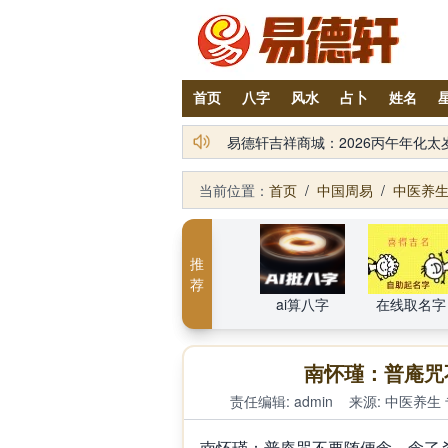
首页
八字
风水
占卜
姓名
易德轩风水装修设计网提供装修风
当前位置：
首页
/
中国周易
/
中医养
推
荐
ai算八字
在线取名字
南怀瑾：普庵咒
责任编辑: admin
来源:
中医养生
南怀瑾：普庵咒不要随便念、念了