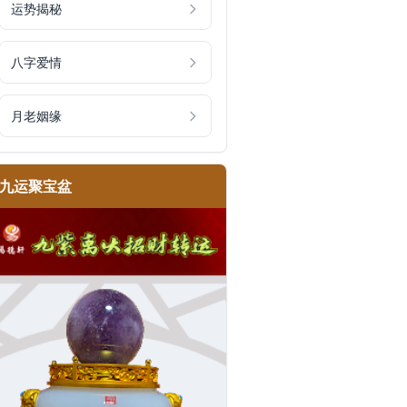
运势揭秘
八字爱情
月老姻缘
九运聚宝盆