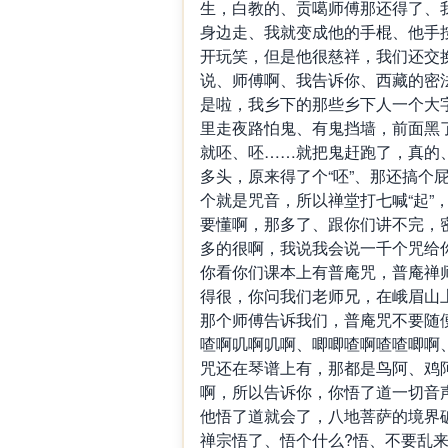
生，白教的、贡噶师傅那还得了、
身边走、我就变成他的手棍、他手
开玩笑，但是他很慈祥，我们还交
说、师傅啊、我告诉你、西藏的密法
是啦，我乡下的那些乡下人一个大
里走夜路怕鬼、有鬼挡墙，前面黑
就呸、呸……就把鬼赶跑了，真的
多头，原来得了个“呸”、那还搞个
个就是咒音，所以禅堂打七喊“起”
要懂啊，那多了、跟你们讲不完，
多的很啊，我说我会说一千个咒给
你看你们课本上有普庵咒，普庵禅
得很，你问我们老师兄，在峨眉山
那个师傅告诉我们，普庵咒不要随
喳啊叽啊叽啊、唧唧喳啊喳喳唧啊
咒还在琴谱上有，那都是鸟阿、鸡
啊，所以告诉你，你悟了道一切音
他悟了道就会了，八地菩萨的境界
禅宗悟了、悟个什么?悟、不要乱