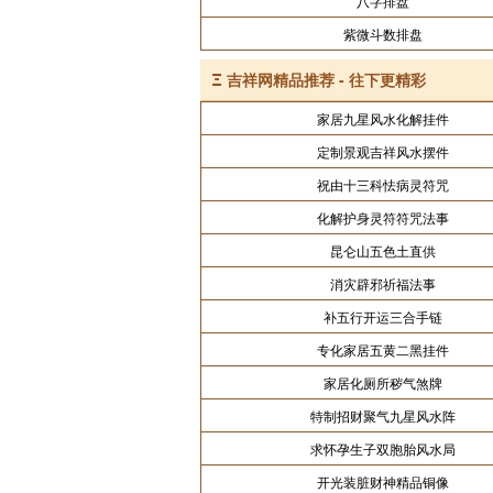
八字排盘
紫微斗数排盘
Ξ
吉祥网精品推荐 - 往下更精彩
家居九星风水化解挂件
定制景观吉祥风水摆件
祝由十三科怯病灵符咒
化解护身灵符符咒法事
昆仑山五色土直供
消灾辟邪祈福法事
补五行开运三合手链
专化家居五黄二黑挂件
家居化厕所秽气煞牌
特制招财聚气九星风水阵
求怀孕生子双胞胎风水局
开光装脏财神精品铜像