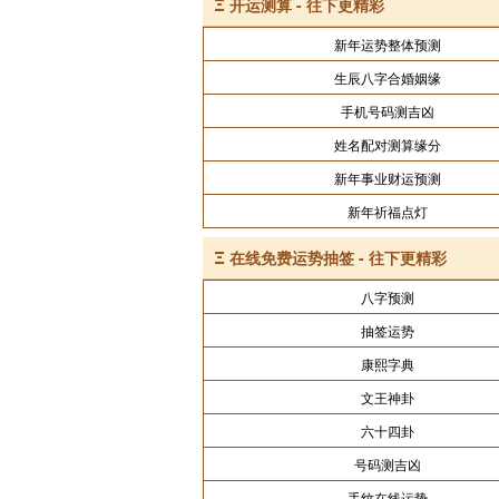
Ξ
开运测算 - 往下更精彩
新年运势整体预测
生辰八字合婚姻缘
手机号码测吉凶
姓名配对测算缘分
新年事业财运预测
新年祈福点灯
Ξ
在线免费运势抽签 - 往下更精彩
八字预测
抽签运势
康熙字典
文王神卦
六十四卦
号码测吉凶
手纹在线运势