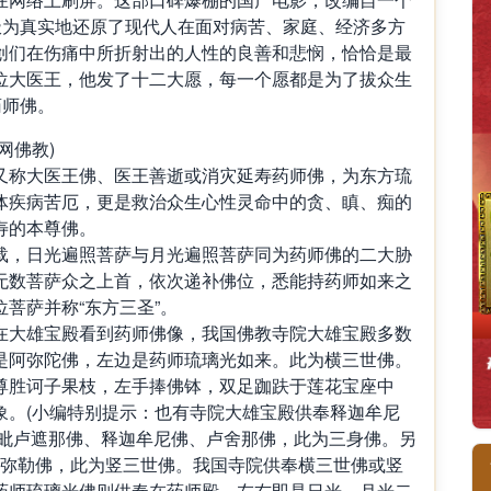
极为真实地还原了现代人在面对病苦、家庭、经济多方
创们在伤痛中所折射出的人性的良善和悲悯，恰恰是最
位大医王，他发了十二大愿，每一个愿都是为了拔众生
药师佛。
网佛教)
又称大医王佛、医王善逝或消灾延寿药师佛，为东方琉
体疾病苦厄，更是救治众生心性灵命中的贪、瞋、痴的
寿的本尊佛。
载，日光遍照菩萨与月光遍照菩萨同为药师佛的二大胁
无数菩萨众之上首，依次递补佛位，悉能持药师如来之
菩萨并称“东方三圣”。
在大雄宝殿看到药师佛像，我国佛教寺院大雄宝殿多数
是阿弥陀佛，左边是药师琉璃光如来。此为横三世佛。
尊胜诃子果枝，左手捧佛钵，双足跏趺于莲花宝座中
象。(小编特别提示：也有寺院大雄宝殿供奉释迦牟尼
奉毗卢遮那佛、释迦牟尼佛、卢舍那佛，此为三身佛。另
来弥勒佛，此为竖三世佛。我国寺院供奉横三世佛或竖
药师琉璃光佛则供奉在药师殿，左右即是日光、月光二