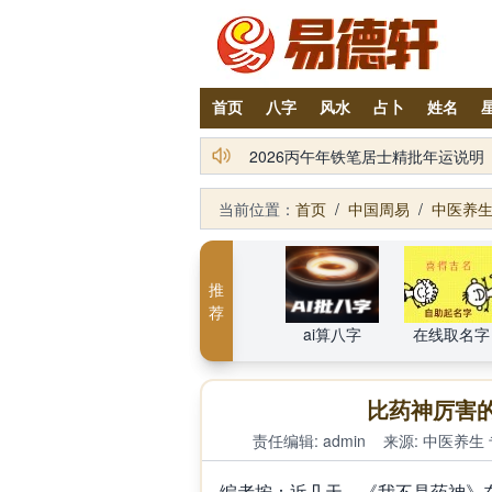
首页
八字
风水
占卜
姓名
易德轩吉祥商城：2026丙午年化
2026丙午年铁笔居士精批年运说明
当前位置：
首页
/
中国周易
/
中医养
推
荐
ai算八字
在线取名字
比药神厉害
责任编辑: admin
来源:
中医养生
编者按：近几天，《我不是药神》