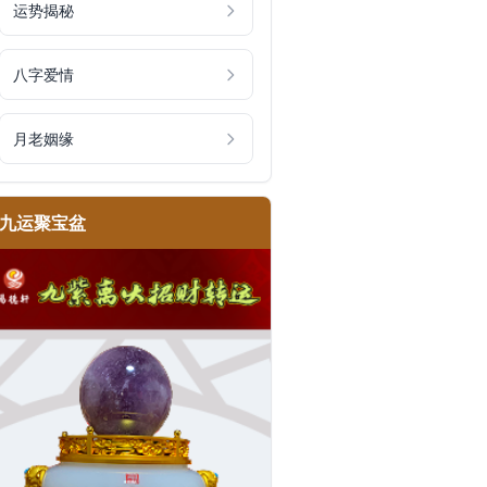
运势揭秘
八字爱情
月老姻缘
九运聚宝盆