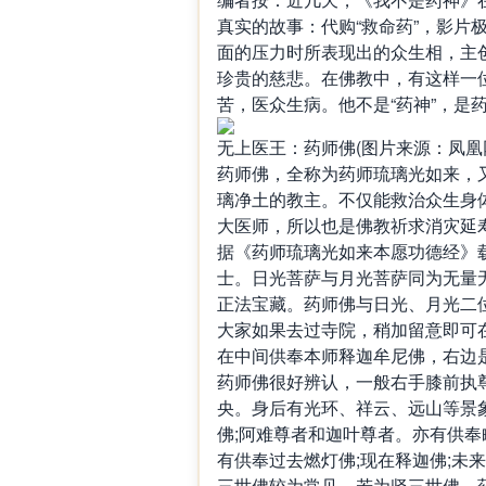
真实的故事：代购“救命药”，影片
面的压力时所表现出的众生相，主
珍贵的慈悲。在佛教中，有这样一
苦，医众生病。他不是“药神”，是
无上医王：药师佛(图片来源：凤凰
药师佛，全称为药师琉璃光如来，
璃净土的教主。不仅能救治众生身
大医师，所以也是佛教祈求消灾延
据《药师琉璃光如来本愿功德经》
士。日光菩萨与月光菩萨同为无量
正法宝藏。药师佛与日光、月光二位
大家如果去过寺院，稍加留意即可
在中间供奉本师释迦牟尼佛，右边
药师佛很好辨认，一般右手膝前执
央。身后有光环、祥云、远山等景
佛;阿难尊者和迦叶尊者。亦有供
有供奉过去燃灯佛;现在释迦佛;未
三世佛较为常见。若为竖三世佛，