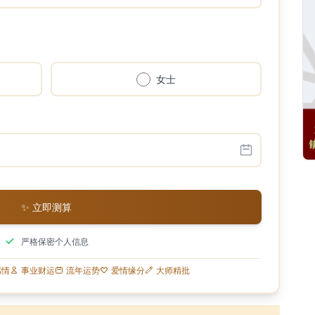
女士
✨ 立即测算
严格保密个人信息
感情
事业财运
流年运势
爱情缘分
大师精批