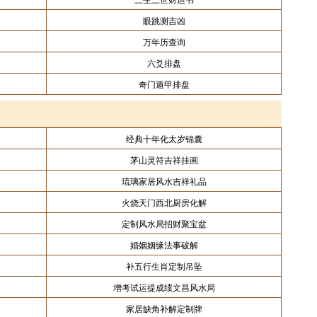
眼跳测吉凶
万年历查询
六爻排盘
奇门遁甲排盘
经典十年化太岁锦囊
茅山灵符吉祥挂画
琉璃家居风水吉祥礼品
火烧天门西北厨房化解
定制风水局招财聚宝盆
婚姻姻缘法事破解
补五行生肖定制吊坠
增考试运提成绩文昌风水局
家居缺角补解定制牌