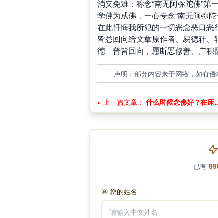
消灾免难：称念“南无阿弥陀佛”第
学佛为成佛，一心专念“南无阿弥陀
在此忏悔我所犯的一切恶念恶口恶
皆悉回向给文章原作者、易德轩、
德，普皆回向，愿断恶修善、广积
声明：部分内容来于网络，如有侵
« 上一篇文章：
什么时候念佛好？在床..
已有
89
📛
您的姓名