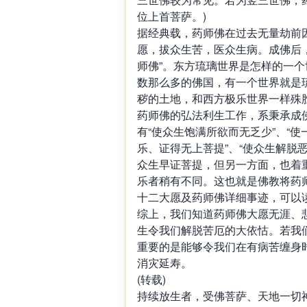
位上首菩萨。)
据经典载，药师佛在过去无量劫前
愿，拔众生苦，医众生病。成佛后
师佛”。东方琉璃世界是怎样的一
数那么多的佛国，有一个世界就是
秽的土地，和西方极乐世界一样殊
药师佛的弘法利生工作，系秉承成
有“使众生饱满所欲而无乏少”、“
乐、证得无上菩提”、“使众生解脱
众生早证菩提，但另一方面，也着
乐者稍有不同。这也就是佛教将药
十二大愿及药师佛详细事迹，可以
综上，我们知道药师佛大愿无涯、
生令我们解脱苦厄的大依怙。若我
重要的是能够令我们在有病苦缠身
消灾延寿。
(转载)
持续放生者，受佛菩萨、天地一切