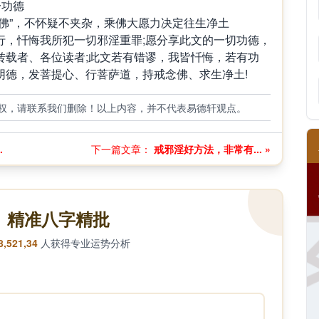
一功德
佛”，不怀疑不夹杂，乘佛大愿力决定往生净土
行，忏悔我所犯一切邪淫重罪;愿分享此文的一切功德，
转载者、各位读者;此文若有错谬，我皆忏悔，若有功
阴德，发菩提心、行菩萨道，持戒念佛、求生净土!
权，请联系我们删除！以上内容，并不代表易德轩观点。
.
下一篇文章：
戒邪淫好方法，非常有... »
精准八字精批
8,521,34
人获得专业运势分析