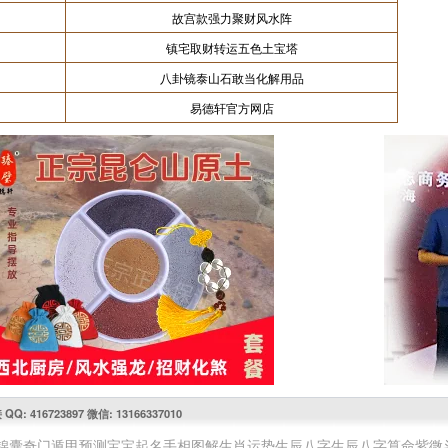
故宫款强力聚财风水阵
镇宅取财转运五色土宝塔
八卦镜泰山石敢当化解用品
易德轩官方网店
416723897 微信: 13166337010
锦囊
奇门遁甲预测
宝宝起名
手相图解
生肖运势
生辰八字
生辰八字算命
紫微