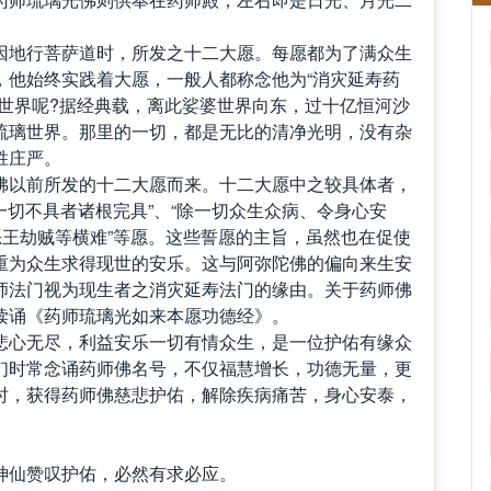
因地行菩萨道时，所发之十二大愿。每愿都为了满众生
，他始终实践着大愿，一般人都称念他为“消灾延寿药
个世界呢?据经典载，离此娑婆世界向东，过十亿恒河沙
琉璃世界。那里的一切，都是无比的清净光明，没有杂
胜庄严。
佛以前所发的十二大愿而来。十二大愿中之较具体者，
使一切不具者诸根完具”、“除一切众生众病、令身心安
恶王劫贼等横难”等愿。这些誓愿的主旨，虽然也在促使
重为众生求得现世的安乐。这与阿弥陀佛的偏向来生安
师法门视为现生者之消灾延寿法门的缘由。关于药师佛
读诵《药师琉璃光如来本愿功德经》。
悲心无尽，利益安乐一切有情众生，是一位护佑有缘众
们时常念诵药师佛名号，不仅福慧增长，功德无量，更
时，获得药师佛慈悲护佑，解除疾病痛苦，身心安泰，
神仙赞叹护佑，必然有求必应。