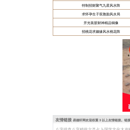
特制招财聚气九星风水阵
求怀孕生子双胞胎风水局
开光装脏财神精品铜像
招桃花求姻缘风水桃花阵
友情链接
易德轩网欢迎权重 3 以上友情链接。链接 QQ: 
八字排盘
八字精批
六爻占卜
国学文化
太岁