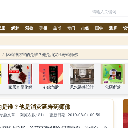
星座
解梦
紫微
手相
生肖
奇门
抽签
国学
测算
设
太岁锦囊属马、鼠、兔、鸡、狗、龙、牛生肖化太岁锦囊预订！
生
/
比药神厉害的是谁？他是消灾延寿药师佛
家居九星化解
补缺角牌
风水装修设计
化厕所煞
的是谁？他是消灾延寿药师佛
专题文章
浏览次数: 211
更新日期: 2019-08-01 09:59
在网络上刷屏。这部口碑爆棚的国产电影，改编自一个