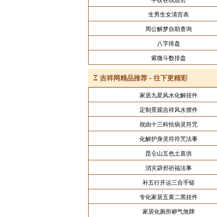
生男生女清宫表
周公解梦自助查询
八字排盘
紫微斗数排盘
Ξ
吉祥网精品推荐 - 往下更精彩
家居九星风水化解挂件
定制景观吉祥风水摆件
祝由十三科怯病灵符咒
化解护身灵符符咒法事
昆仑山五色土直供
消灾辟邪祈福法事
补五行开运三合手链
专化家居五黄二黑挂件
家居化厕所秽气煞牌