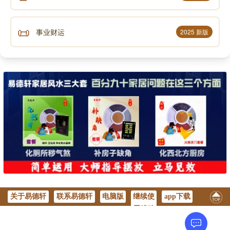
最胜衣服最胜香 末香烧香与灯烛
一一皆如妙高聚 我悉供养诸如来
📜
事业财运
2025 新版
我以广大胜解心 深信一切三世佛
悉以普贤行愿力 普遍供养诸如来
我昔所造诸恶业 皆由无始贪嗔痴
从身语意之所生 一切我今皆忏悔
十方一切诸众生 二乘有学及无学
一切如来与菩萨 所有功德皆随喜
十方所有世间灯 最初成就菩提者
我今一切皆劝请 转于无上妙法 轮
关于易德轩
联系易德轩
电脑版
继续使
app下载
诸佛若欲示涅(niè)槃(pán) 我悉至诚而劝请
用移动
唯愿久住刹尘劫 利乐一切诸众生
版