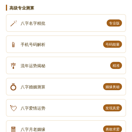
无上智。去来现在佛，於众生最胜，无量功德海，我今
高级专业测算
皈命礼。
🪄
八字名字精批
专业版
所有十方世界中 三世一切人师子
我以清净身语意 一切遍礼尽无余
📱
手机号码解析
号码能量
普贤行愿威神力 普现一切如来前
一身复现刹(chà)尘身 一一遍礼刹尘佛
🎐
流年运势揭秘
精准
於一尘中尘数佛 各处菩萨众会中
无尽法界尘亦然 深信诸佛皆充满
💍
八字婚姻测算
姻缘奥秘
各以一切音声海 普出无尽妙言辞
尽于未来一切劫 赞佛甚深功德海
💘
八字爱情运势
发现真爱
以诸最胜妙华鬘(mán) 伎(jì)乐涂(tú)香及伞盖
如是最胜庄严具 我以供养诸如来
🧧
八字月老姻缘
勇敢求爱