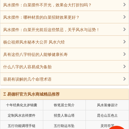
南无法胜王佛
风水摆件：白菜摆件不开光，效果会大打折扣吗？
南无须弥光佛
风水摆件：哪种材质的白菜招财效果更好？
南无须曼那华光佛
风水摆件：白菜开光前后这些禁忌，关乎风水与运势！
南无优坛钵罗华殊胜王佛
杨公祖师风水秘本大公开 风水六经
南无大慧力王佛
具有这些八字特征的人能够健康长寿
南无阿閦(chù)毘(pí)欢喜光佛
什么八字的人容易成为备胎
南无无量音声王佛
容易有误解的几个命理术语
南无才光佛
南无金海光佛
Ξ
易德轩官方风水商城精品推荐
南无山海慧自在通王佛
十年经典化太岁锦囊
铁笔居士简介
风水装修设计
南无大通光佛
定制风水吉祥摆件
招贵人靠山塔
昆仑山五色土
南无一切法常满王佛
五行功能调理手链
五行助运吊坠
灵符符咒