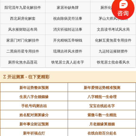
南无释迦牟尼佛
阳宅流年九星化解挂件
家居补缺角牌
厕所化秽气煞套
南无金刚不坏佛
西北厨房化解套
祝由除病灵符法事
茅山大师风水挂画
南无宝光佛
风水摧财助运布局
消灾祈福转运法事
文昌读书考试风水局
家居门对门化解挂件
开光精铜五帝铜钱
化解五黄煞星专用挂件
南无龙尊王佛
二黑病符星专用挂件
琉璃吉祥风水摆件
九运转运摧财摆件
南无精进军佛
厕所化煞水晶莲花
铁笔居士真人起名字
铁笔居士批命看风水
南无精进喜佛
南无宝火佛
Ξ
开运测算 - 往下更精彩
南无宝月光佛
新年运势整体预测
新年爱情运势精准预测
生辰八字合婚姻缘
八字精批一生命理
南无现无愚(yú)佛
手机号码测吉凶
宝宝在线起名字
南无宝月佛
姓名配对测算缘分
紫微斗数一生精批
南无无垢佛
新年事业财运预测
月老姻缘算婚姻
南无离垢佛
新年祈福点灯
在线自助百分起名