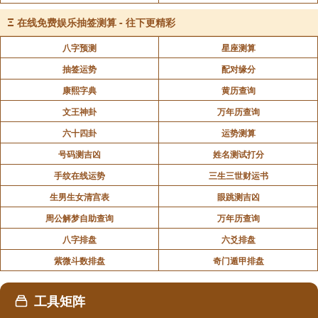
南无勇施佛
Ξ
在线免费娱乐抽签测算 - 往下更精彩
南无清净佛
八字预测
星座测算
抽签运势
配对缘分
南无清净施佛
康熙字典
黄历查询
南无娑(suō)留那佛
文王神卦
万年历查询
南无水天佛
六十四卦
运势测算
南无坚德佛
号码测吉凶
姓名测试打分
手纹在线运势
三生三世财运书
南无栴(zhān)檀(tán)功德佛
生男生女清宫表
眼跳测吉凶
南无无量拘(jū)光佛
周公解梦自助查询
万年历查询
南无光德佛
八字排盘
六爻排盘
紫微斗数排盘
奇门遁甲排盘
南无无忧德佛
南无那罗延佛
工具矩阵