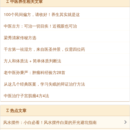
Ξ
南无弥勒仙光佛
中医养生相关文章
南无善寂月音妙尊智王佛
100个民间偏方，请收好！养生其实就是这
南无世净光佛
中医古方：可治一切目疾！近视眼也可治
南无龙种上尊王佛
梁秀清家传秘方选
南无日月光佛
千古第一祛湿方，来自医圣仲景，仅需四位药
南无日月珠光佛
方人和体质法 + 简单体质判断法
南无慧幢(chuáng)胜王佛
老中医孙秉严：肿瘤科经验方28首
南无狮子吼自在力王佛
从这几个经典医案，学习失眠的辩证治疗方法
南无妙音胜佛
中医治疗子宫肌瘤4方4法
南无常光幢(chuáng)佛
Ξ
热点文章
南无观世灯佛
风水摆件：小白必看！风水摆件白菜的开光避坑指南
南无慧威灯王佛