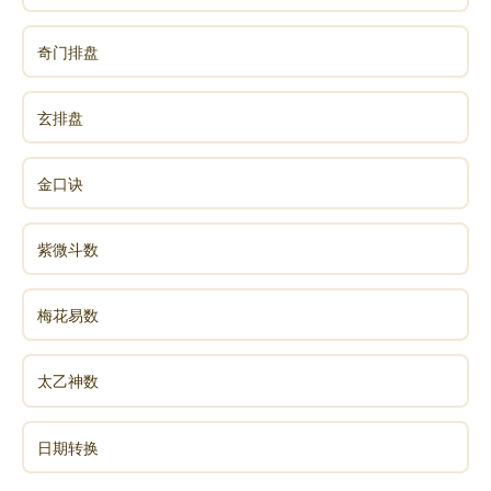
南无法界藏(zàng)身阿弥陀佛
如是等一切世界，诸佛世尊，常住在世。是诸世尊，
奇门排盘
当慈念我。若我此生，若我前生，从无始生死以来，所
做众罪。若自作，若教他作，见作随喜。若塔若僧，若
玄排盘
四方僧物。若自取，若教他取，见取随喜。五无间罪，
若自作，若教他作，见作随喜。十不善道，若自作，若
金口诀
教他作，见作随喜。所作罪障，或有覆藏，或不覆藏。
应堕地狱，恶鬼畜生，诸余恶趣，边地下贱，及蔑(miè)
紫微斗数
戾(lì)车，如是等处。所作罪障，今皆忏悔。今诸佛世
尊，当证知我，当忆念我。我复于诸佛世尊前，作如是
梅花易数
言。若我此生，若我余生。曾行布施或守净戒，乃至施
与畜生一抟(tuán)之食。或修净行所有善根。成就众
太乙神数
生，所有善根。修行菩提，所有善根。及无上智，所有
善根。一切合集，校计筹量，皆悉回向阿耨(nòu)多罗三
藐三菩提。如过去未来，现在诸佛，所作回向，我亦如
日期转换
是回向。众罪皆忏悔，诸福尽随喜，及请佛功德，愿成