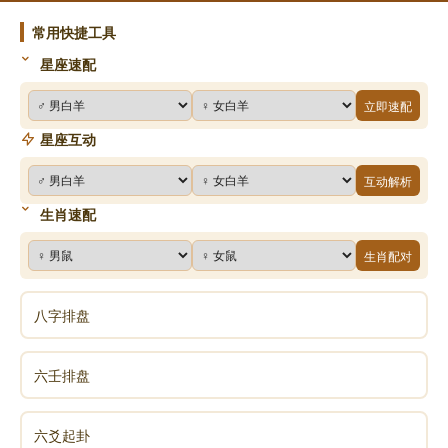
南无功德华佛
常用快捷工具
南无莲花光游戏神通佛
星座速配
南无财功德佛
立即速配
南无德念佛
星座互动
南无善名称功德佛
互动解析
南无红燄(yàn)帝幢王佛
生肖速配
南无善游步功德佛
生肖配对
南无斗战胜佛
南无善游步佛
八字排盘
南无周匝(zā)庄严功德佛
六壬排盘
南无宝华游步佛
南无宝莲华善住娑(suō)罗树王佛
六爻起卦