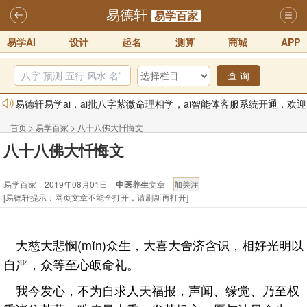
易德轩
易学百家
易学AI
设计
起名
测算
商城
APP
查 询
易德轩易学ai，ai批八字紫微命理相学，ai智能体客服系统开通，欢迎
体验！！
2025-07-01
首页
>
易学百家
>
八十八佛大忏悔文
易德轩网重构及升能完成，欢迎大家来体验新程序及感觉！！
八十八佛大忏悔文
2025-07-01
易学百家 2019年08月01日
中医养生
文章
2026年化太岁锦囊属马、鼠、牛、龙、兔、狗、鸡生肖化太岁开始预
[易德轩提示：网页文章不能全打开，请刷新再打开]
订！！
2025-10-01
2026丙午年铁笔居士精批年运说明
2025-10-12
大慈大悲悯(mǐn)众生，大喜大舍济含识，相好光明以
易德轩首席风水大师铁笔居士简介！！
2021-9-2
自严，众等至心皈命礼。
易德轩通告：本网站易德轩商标及LOGO注册声明
2021-9-7
我今发心，不为自求人天福报，声闻、缘觉、乃至权