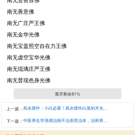
南无善意佛
南无广庄严王佛
南无金华光佛
南无宝盖照空自在力王佛
南无虚空宝华光佛
南无琉璃庄严王佛
南无普现色身光佛
南无不动智光佛
展开剩余81%
南无降伏众魔王佛
风水摆件：小白必看！风水摆件白菜的开光避坑指南
上一篇：
南无才光明佛
中医养生学强调治病不治表而治本，治和养兼顾是有必要的
下一篇：
南无智慧胜佛