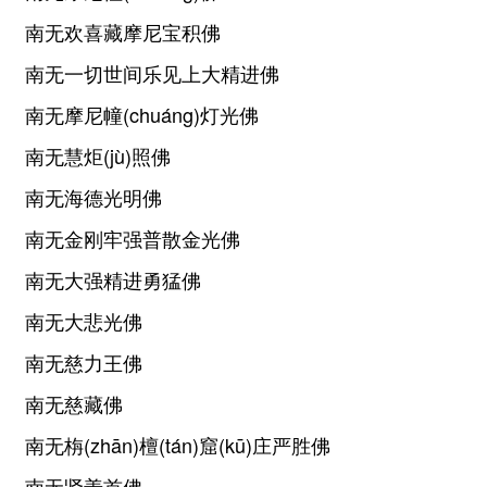
南无欢喜藏摩尼宝积佛
南无一切世间乐见上大精进佛
南无摩尼幢(chuáng)灯光佛
南无慧炬(jù)照佛
南无海德光明佛
南无金刚牢强普散金光佛
南无大强精进勇猛佛
南无大悲光佛
南无慈力王佛
南无慈藏佛
南无栴(zhān)檀(tán)窟(kū)庄严胜佛
南无贤善首佛