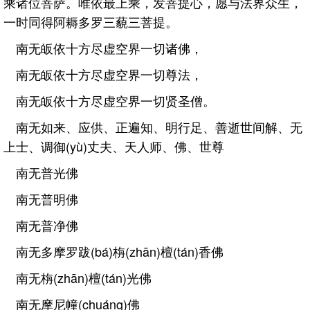
乘诸位菩萨。唯依最上乘，发菩提心，愿与法界众生，
一时同得阿耨多罗三藐三菩提。
南无皈依十方尽虚空界一切诸佛，
南无皈依十方尽虚空界一切尊法，
南无皈依十方尽虚空界一切贤圣僧。
南无如来、应供、正遍知、明行足、善逝世间解、无
上士、调御(yù)丈夫、天人师、佛、世尊
南无普光佛
南无普明佛
南无普净佛
南无多摩罗跋(bá)栴(zhān)檀(tán)香佛
南无栴(zhān)檀(tán)光佛
南无摩尼幢(chuáng)佛