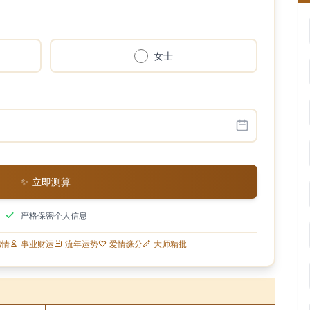
女士
✨ 立即测算
严格保密个人信息
感情
事业财运
流年运势
爱情缘分
大师精批