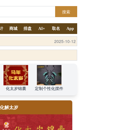
搜索
计
商城
排盘
AI+
取名
App
2025-4-11
2025-10-12
化太岁锦囊
定制个性化摆件
化解太岁