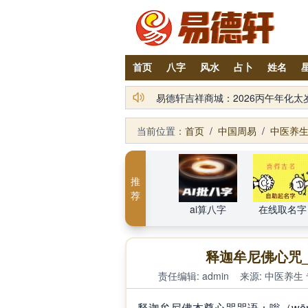
首页
八字
风水
占卜
姓名
易德轩风水装修设计网提供装修风
易德轩吉祥商城：2026丙午年化
当前位置：
首页
/
中国周易
/
中医养
推
荐
ai算八字
在线取名字
释迦牟尼佛心咒
责任编辑: admin
来源:
中医养生
释迦牟尼佛本尊心咒咒语：嗡（wēng