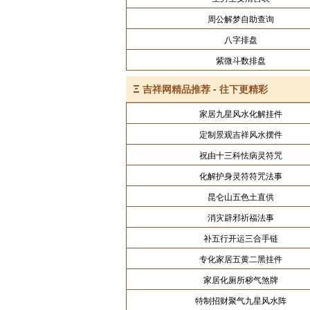
周公解梦自助查询
八字排盘
紫微斗数排盘
Ξ
吉祥网精品推荐 - 往下更精彩
家居九星风水化解挂件
定制景观吉祥风水摆件
祝由十三科怯病灵符咒
化解护身灵符符咒法事
昆仑山五色土直供
消灾辟邪祈福法事
补五行开运三合手链
专化家居五黄二黑挂件
家居化厕所秽气煞牌
特制招财聚气九星风水阵