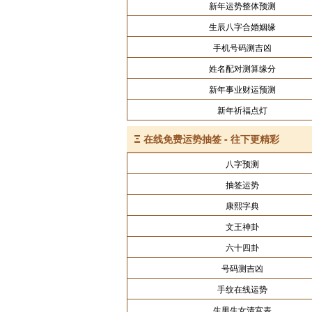
新年运势整体预测
生辰八字合婚姻缘
手机号码测吉凶
姓名配对测算缘分
新年事业财运预测
新年祈福点灯
Ξ
在线免费运势抽签 - 往下更精彩
八字预测
抽签运势
康熙字典
文王神卦
六十四卦
号码测吉凶
手纹在线运势
生男生女清宫表