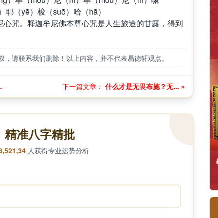
）耶（yē）梭（suō）哈（hā）
尼心咒。释迦牟尼佛本尊心咒是人生旅途的甘露，得到
权，请联系我们删除！以上内容，并不代表易德轩观点。
.
下一篇文章：
什么才是无畏布施？无... »
精准八字精批
8,521,34
人获得专业运势分析