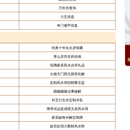
万年历查询
六爻排盘
奇门遁甲排盘
经典十年化太岁锦囊
茅山灵符吉祥挂画
琉璃家居风水吉祥礼品
火烧天门西北厨房化解
定制风水局招财聚宝盆
婚姻姻缘法事破解
补五行生肖定制吊坠
增考试运提成绩文昌风水局
家居缺角补解定制牌
故宫款强力聚财风水阵