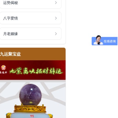
运势揭秘
八字爱情
月老姻缘
九运聚宝盆