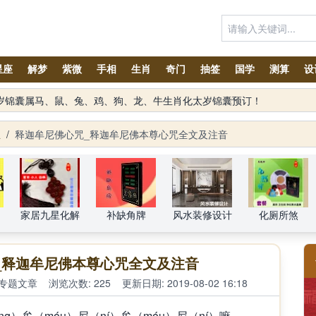
星座
解梦
紫微
手相
生肖
奇门
抽签
国学
测算
设
水设计项目
太岁锦囊属马、鼠、兔、鸡、狗、龙、牛生肖化太岁锦囊预订！
生
/
释迦牟尼佛心咒_释迦牟尼佛本尊心咒全文及注音
家居九星化解
补缺角牌
风水装修设计
化厕所煞
_释迦牟尼佛本尊心咒全文及注音
专题文章
浏览次数: 225
更新日期: 2019-08-02 16:18
）牟（móu）尼（ní）牟（móu）尼（ní）嘛