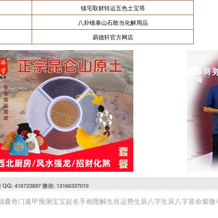
镇宅取财转运五色土宝塔
八卦镜泰山石敢当化解用品
易德轩官方网店
416723897 微信: 13166337010
锦囊
奇门遁甲预测
宝宝起名
手相图解
生肖运势
生辰八字
生辰八字算命
紫微