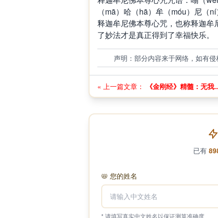
（mā）哈（hā）牟（móu）尼（ní
释迦牟尼佛本尊心咒，也称释迦牟
了妙法才是真正得到了幸福快乐。
声明：部分内容来于网络，如有侵
« 上一篇文章：
《金刚经》精髓：无我..
已有
89
📛
您的姓名
* 请填写真实中文姓名以保证测算准确度