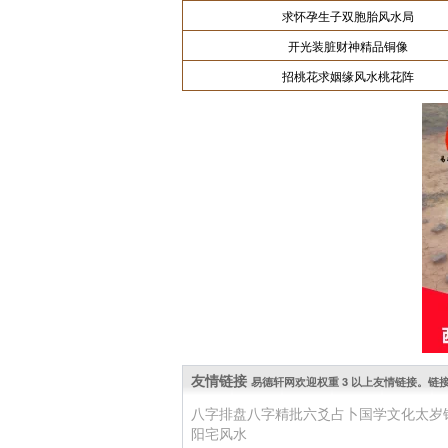
求怀孕生子双胞胎风水局
开光装脏财神精品铜像
招桃花求姻缘风水桃花阵
友情链接
易德轩网欢迎权重 3 以上友情链接。链接 QQ: 
八字排盘
八字精批
六爻占卜
国学文化
太岁
阳宅风水