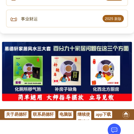
了那些鱼。降水心中又想到宝髻如来在以前行菩萨道时
曾发愿：十方所有任何众生，在临终时闻我名号，其从
📜
事业财运
2025 新版
此死后，即往生三十三天与天众同缘，现在，谁闻其名
号皆生善趣世界……因此，他想诵此佛号，于是他来到
水池中水没其膝之地，特意念诵了宝髻如来名号，并讲
了缘起甚深之法。以后，在某一天间，那一万条鱼死
后，往生到三十三天，刚一转生，他们就探究起从旁生
依靠什么业力而生往天界的原由，得知是商主儿子“降
水”念诵宝髻如来圣号和宣讲缘起甚深法的力量，为了报
答恩情，这一万天子来到降水家中，当时降水正在睡
觉，于是，天子们供养了四万条珍珠双股项链，并降下
没膝的花雨，奏起各种天乐，以作供养，与此同时，在
以前的大水池边，亦降了纷纷花雨.随后，这些天子返回
关于易德轩
联系易德轩
电脑版
继续使
app下载
了天宫……
用移动
放生时应注意之事项
版