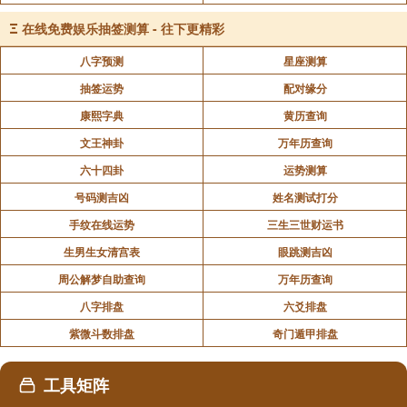
因此它最后一世作畜生，不用再受罪，你说你的功德大
Ξ
在线免费娱乐抽签测算 - 往下更精彩
不大?所以等一下我们放生的时候，湖里有好多好多
八字预测
星座测算
鱼，除了今天我们要放生的部分，你为它念佛，湖里的
抽签运势
配对缘分
鱼要不要为它念佛?要!要用慈悲心为它念佛，或为它
康熙字典
黄历查询
念“唵嘛呢呗美吽”，大家必须知道这六字大明咒的功德
是相当不可思议的。
文王神卦
万年历查询
六十四卦
运势测算
“有一次，天气很热，好几千万只的小虫在泥土里生
号码测吉凶
姓名测试打分
活，但泥土里的水渐渐枯竭了，这些虫子即将被太阳晒
手纹在线运势
三生三世财运书
死，观世音菩萨看见这些虫子的遭遇，生起悲悯心，就
生男生女清宫表
眼跳测吉凶
变成一只蜜蜂，这一只蜜蜂一直念着“唵嘛呢呗美吽”，
念完以后便飞走了，他也知道这些虫子一定会死掉，但
周公解梦自助查询
万年历查询
由于它们临死之前听见六字大明咒，因此捨报以后再也
八字排盘
六爻排盘
不作小昆虫，不但如此，而且个个都成了大菩萨，这是
紫微斗数排盘
奇门遁甲排盘
经典里写的，叫什麽菩萨?口溢香菩萨，因为他们的嘴
巴会发出香味，为什麽?他们被观音菩萨度化以后，生
工具矩阵