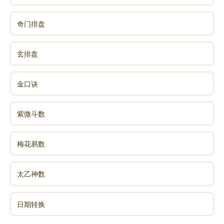
一、天地万物众生，皆本具佛性，与我无二无别。只
奇门排盘
因宿业深重，递相酬报，而沦为异类畜生;一旦障消债
除，皆可投生善道，乃至证成佛果。故今朝放生等于成
玄排盘
就一未来佛。
二、天地万物众生与我，在无始以来的轮回中，皆曾
金口诀
互为父母亲眷。故今朝放生，等于拯救自己前世的亲
人。
紫微斗数
三、天地万物众生与我，在过去的轮回中，皆曾互为
冤家仇敌。故今朝放生，可解冤释仇，消灾免难，免除
梅花易数
冤杀恶报。
四、天地万物众生，皆有灵性，皆知趋吉避凶，皆贪
太乙神数
生怕死，皆有悲欢喜怒。今朝放生，物类皆知感恩图
报，缔结善缘。
日期转换
五、因果报应，如影随形，分毫不爽。种瓜得瓜，种