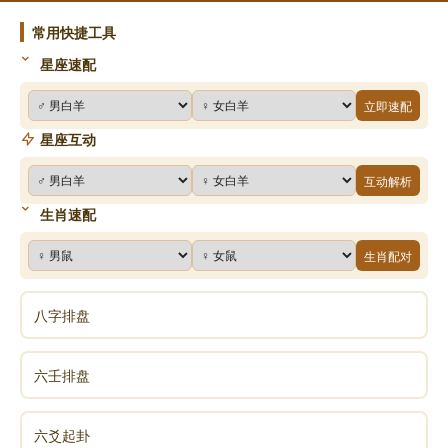
生世世常念唵嘛呢呗美吽，用这个音声度化世人，他们
的嘴巴就像吐出香味一样，经常利益众生。所以各位，
常用快捷工具
以后不管走到哪里，市场或餐厅，要不断地念唵嘛呢呗
星座速配
美吽，普遍与一切众生结善缘。将来各位成佛之后才能
立即速配
给予他们真实利益。”
星座互动
其实放生过程中，最重要的是为所有众生行三皈依并
为其念佛。我们救放众生的性命，他们虽然满心感谢欢
互动解析
喜，却都还是畜生，尚在三涂中受苦，未能真正解脱。
生肖速配
我们惟有以至诚心为其念三皈依，「皈依佛，不堕地
生肖配对
狱。皈依法，不堕饿鬼。皈依僧，不堕畜生。」令它们
均能走入佛门，成为佛弟子，使其于今生报尽速能脱离
八字排盘
三恶道中。而后以一句至高无上，统摄一切的「南无阿
弥陀佛」圣号盈盈满满地贯注其八识田中，既植道种，
以后因缘成熟时必能值遇佛法，念佛修行，往生西方，
六壬排盘
永脱六道轮回的生死苦海。这才是放生中的大放生。
六爻起卦
放生为什么有那么大功德?