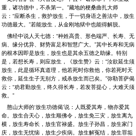
重，诸功德中，不杀第一。”藏地的梗桑曲扎大师
云：“应断杀生，救护放生，于一切身语之善法中，放生
功德最大。”若能放生，从金刚地狱中也能得解脱。
佛经中说人天七德：“种姓高贵、形色端严、长寿、无
病、缘分优异、财势富足和智慧广大。”其中长寿和无病
的根本因即是放生，放生也是其余五德之助缘。特别
是，若想长寿，则应放生，《放生赞》云：“汝欲延生须
放生，此是循环真道理，他若死时你救他，你若死时天
救你，延生生子无别方，戒杀放生而已矣。”弥勒菩萨偈
云：“劝君勤放生，终久得长寿，若发菩提心，大难天须
救。”
憨山大师的‘放生功德偈’说：人既爱其寿，物亦爱其
命。放生合天心，放生顺佛令，放生免三灾，放生离九
横，放生寿命长，放生官禄盛。放生子孙昌，放生家门
庆，放生无忧恼，放生少疾病。放生解冤结，放生罪垢