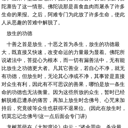
陀禀告了这一情形。佛陀说那是喜食血肉而屠杀了许多
生命的果报。之后，阿难专门为此放了许多生命，使此
人从恶趣的苦难中解脱了。
放生的功德
十善之首是放生，十恶之首为杀生，放生的功德最
大，既直接又快速，改变命运的力量最为显着。佛陀所
说诸法中，菩提心为根本，而一切有漏善法中，无有能
比放生之功德更大者。凡其它善业，若自心不净，就无
有功德，但放生时，无论其心净或不净，其事皆是直接
对众生有利，因此有不可思议的善果，哪怕是放一条生
命的功德也无法衡量。因为这些所放的众生，暂时已经
解脱难忍遭杀的痛苦，再加上放生时念佛号、心咒来加
持后，究竟彼等众生也获得不退果位。(因此在放生时，
切莫忘记念佛号!这一点后面会专门讲)
龙树菩萨在《大智度论》中云：“诸余罪中，杀业最