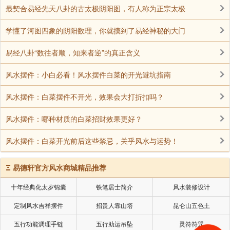
师长久住世;若欲自己长寿，放生成为殊胜长寿法;此有
最契合易经先天八卦的古太极阴阳图，有人称为正宗太极
无等功德。”
学懂了河图四象的阴阳数理，你就摸到了易经神秘的大门
放生也是往生净土的主因，《中阴救言论》云：‘今生
放生，到中阴时，其所放之众生会来到面前为你接引道
易经八卦“数往者顺，知来者逆”的真正含义
路，而往生自已所欲的净土;若杀生，则其所杀之众生，
风水摆件：小白必看！风水摆件白菜的开光避坑指南
彼时会显现为极为愤恨，而致使自己被强力引入地狱
中。《寿无量光功德庄严经》说十种往生因，此十种因
风水摆件：白菜摆件不开光，效果会大打折扣吗？
虽有不同解释法，但放生及劝人放生多被解释是其中二
风水摆件：哪种材质的白菜招财效果更好？
种因。经常放生的人，能直接往生极乐世界，如藏地恰
美仁波切终生劝请他人放生，圆寂时直生西方极乐刹
风水摆件：白菜开光前后这些禁忌，关乎风水与运势！
土。在汉地宋朝永明大师，平常买鱼虾等精进放生，后
来以此功德力，其已往生极乐世界，证得上品上生，此
Ξ
易德轩官方风水商城精品推荐
类故事皆为许多历史所记载。
十年经典化太岁锦囊
铁笔居士简介
风水装修设计
若遭遇严重之疾病而接近死亡寿尽之时，只有放生，
定制风水吉祥摆件
招贵人靠山塔
昆仑山五色土
才能延寿无病。从前苏州有一位王大林，他具有大慈大
五行功能调理手链
五行助运吊坠
灵符符咒