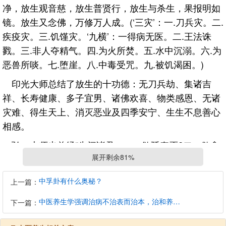
净，放生观音慈，放生普贤行，放生与杀生，果报明如
镜。放生又念佛，万修万人成。(‘三灾’：一.刀兵灾。二.
疾疫灾。三.饥馑灾。‘九横’：一得病无医。二.王法诛
戮。三.非人夺精气。四.为火所焚。五.水中沉溺。六.为
恶兽所啖。七.堕崖。八.中毒受咒。九.被饥渴困。)
印光大师总结了放生的十功德：无刀兵劫、集诸吉
祥、长寿健康、多子宜男、诸佛欢喜、物类感恩、无诸
灾难、得生天上、消灭恶业及四季安宁、生生不息善心
相感。
弘一大师也曾经“先问诸君，一、欲延寿否?二、欲愈
展开剩余81%
病否?三、欲免难否?四、欲得子否?倘愿者，今有一最
简便易行之法奉告，即是放生也。”
中孚卦有什么奥秘？
上一篇：
索达吉堪布言，凡放生者，都得四果功德：放生之异
中医养生学强调治病不治表而治本，治和养兼顾是有必要的
下一篇：
熟果者，解脱三恶趣痛苦，其下等发心，放生量少，能
转于人道，中等发心，放生量亦为中品，能转于欲界