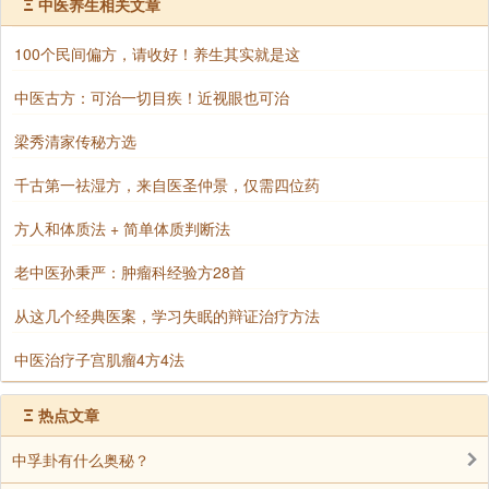
Ξ
中医养生相关文章
天，若上等发心，放生数量极多，则转生色界无色界，
渐次脱离轮回苦海;放生等流果分二：一感受等流果者，
100个民间偏方，请收好！养生其实就是这
将来生生世世转为长寿无病者;二同行等流果者，未来得
中医古方：可治一切目疾！近视眼也可治
人身时，喜欢断杀放生，具足慈悲善心行持殊胜菩萨道;
放生的增上果者，放生者将来不转生于深渊险地，转生
梁秀清家传秘方选
之境，全是乐意美境，具有饮食花果等;放生的士用果
千古第一祛湿方，来自医圣仲景，仅需四位药
者，一切生世中，增上所放生之善德。
方人和体质法 + 简单体质判断法
我们在放生过程中，因为放生，花钱买物赎命，是财
布施;因为放生，与物类众生一起皈依，一起忏悔，一起
老中医孙秉严：肿瘤科经验方28首
念佛，一起回向，是法布施;因为放生，解除物命被擒被
从这几个经典医案，学习失眠的辩证治疗方法
抓，死亡前挣扎怨恨的痛苦恐惧，是无畏布施;三种布
中医治疗子宫肌瘤4方4法
施，放生一应俱全，放生功德真的是不可思议!
《放生功德论》云：“若欲善趣之乐，放生能得人天福
Ξ
热点文章
报;若欲自得寂灭，放生即得声闻罗汉果;若以菩提心所
中孚卦有什么奥秘？
摄，放生则成佛果之因;若愿上师住世，放生即能感得上