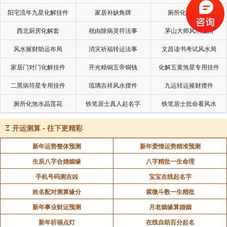
悲心，常常放生，每当看见村中的小孩们捕捉玩弄鱼鸟
阳宅流年九星化解挂件
家居补缺角牌
厕所化秽气煞套
等动物时，他就致力劝止并给钱以放生，他平时劝人
说：“少年时，必须培养爱惜仁慈物命的美德，不可令他
西北厨房化解套
祝由除病灵符法事
茅山大师风水挂画
养成残忍好杀的坏习气。”他如是于一生中劝人行善断
风水摧财助运布局
消灾祈福转运法事
文昌读书考试风水局
恶，后来得重病将死时，于自己觉知的境界中圣尊告诉
家居门对门化解挂件
开光精铜五帝铜钱
化解五黄煞星专用挂件
曰：“你平生放生，有极大功德，将可增福延寿三十六
年。”因而得以复活，九十七岁时无病善逝。此类事不胜
二黑病符星专用挂件
琉璃吉祥风水摆件
九运转运摧财摆件
枚举。
厕所化煞水晶莲花
铁笔居士真人起名字
铁笔居士批命看风水
放生中的大放生
Ξ
开运测算 - 往下更精彩
曾经有人问海涛法师：“师父!假如我们买了动物以
新年运势整体预测
新年爱情运势精准预测
后，赶快给它放生;另一种情况是没有钱买动物，但我们
生辰八字合婚姻缘
八字精批一生命理
为它念阿弥陀佛，或念六字大明咒，请问哪一个功德
手机号码测吉凶
宝宝在线起名字
大?”海涛法师说：“各位，你想想看哪一个功德大?你救
姓名配对测算缘分
紫微斗数一生精批
他的命只有救一次，虽然你救他的性命有功德，但它下
新年事业财运预测
月老姻缘算婚姻
一辈子还是动物，还要被杀。另一种情况是，虽然没有
钱救它的命，但是你帮它念六字大明咒，念阿弥陀佛，
新年祈福点灯
在线自助百分起名