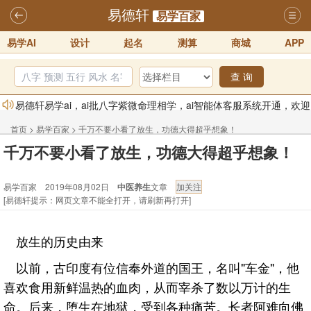
易德轩
易学百家
易学AI
设计
起名
测算
商城
APP
查 询
易德轩易学ai，ai批八字紫微命理相学，ai智能体客服系统开通，欢迎
体验！！
2025-07-01
首页
>
易学百家
>
千万不要小看了放生，功德大得超乎想象！
易德轩网重构及升能完成，欢迎大家来体验新程序及感觉！！
千万不要小看了放生，功德大得超乎想象！
2025-07-01
易学百家 2019年08月02日
中医养生
文章
2026年化太岁锦囊属马、鼠、牛、龙、兔、狗、鸡生肖化太岁开始预
[易德轩提示：网页文章不能全打开，请刷新再打开]
订！！
2025-10-01
2026丙午年铁笔居士精批年运说明
2025-10-12
放生的历史由来
易德轩首席风水大师铁笔居士简介！！
2021-9-2
以前，古印度有位信奉外道的国王，名叫"车金"，他
易德轩通告：本网站易德轩商标及LOGO注册声明
2021-9-7
喜欢食用新鲜温热的血肉，从而宰杀了数以万计的生
命。后来，堕生在地狱，受到各种痛苦。长者阿难向佛