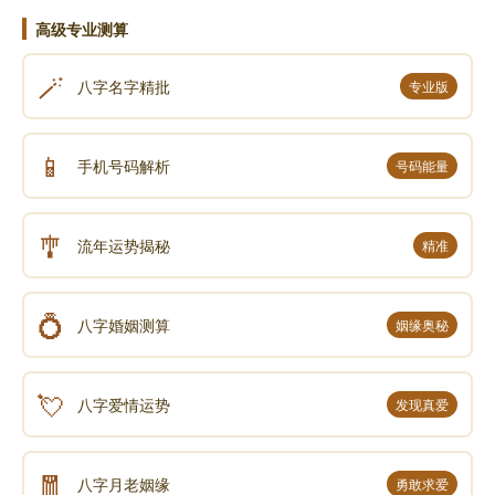
豆得豆，乃亘古不变之铁律。放生即是救命，自利利
高级专业测算
他，种善因必得善果。
🪄
八字名字精批
专业版
《金光明经》上有个故事：佛陀曾是一位商主的儿
子，名叫"降水"。有一天，他外出，在路上，突然看到
食肉动物狗、狼和乌鸦赶向一个水池边。见此情况，他
📱
手机号码解析
号码能量
就跑到那边去看，只见在那个大水池里，有一万条鱼在
仅剩的一点水中游来游去，此时，那一万条鱼游过来，
🎐
冲着“降水”的方向可怜巴巴地望着。这位大菩萨为了这
流年运势揭秘
精准
些鱼，以慈悲心四处找水，但没找到，便吹下许多树
枝，为太阳曝晒下的鱼儿们遮上荫凉。最后，他来到一
💍
八字婚姻测算
姻缘奥秘
个叫"天自在光"的国王的处所，向国王借了二十头大
象，并向牧者借了一百个皮水袋，在口袋中装满水，疾
💘
速来到水池边，从象身上卸下水，将水池充满，那些鱼
八字爱情运势
发现真爱
儿们又游到降水面前，菩萨降水以为这些鱼肯定是向自
己乞求食物，为了解除这些鱼的饥饿，他吩咐自己的名
🧧
八字月老姻缘
勇敢求爱
叫"水衣"的儿子，到家中将许多食物用大象驮来，满足