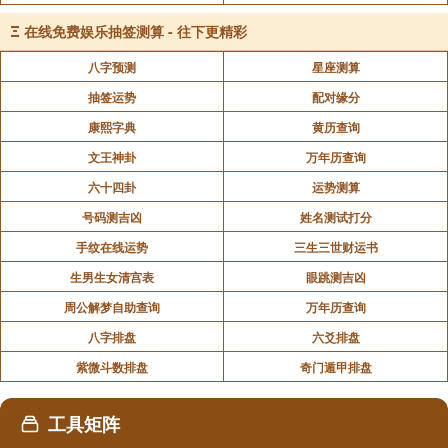
Ξ
在线免费娱乐抽签测算 - 往下更精彩
八字预测
星座测算
抽签运势
配对缘分
康熙字典
黄历查询
文王神卦
万年历查询
六十四卦
运势测算
号码测吉凶
姓名测试打分
手纹在线运势
三生三世财运书
生男生女清宫表
眼跳测吉凶
周公解梦自助查询
万年历查询
八字排盘
六爻排盘
紫微斗数排盘
奇门遁甲排盘
工具矩阵