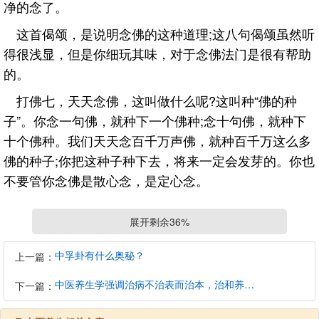
净的念了。
这首偈颂，是说明念佛的这种道理;这八句偈颂虽然听
得很浅显，但是你细玩其味，对于念佛法门是很有帮助
的。
打佛七，天天念佛，这叫做什么呢?这叫种“佛的种
子”。你念一句佛，就种下一个佛种;念十句佛，就种下
十个佛种。我们天天念百千万声佛，就种百千万这么多
佛的种子;你把这种子种下去，将来一定会发芽的。你也
不要管你念佛是散心念，是定心念。
有这么两句话说得很好，说：
展开剩余36%
清珠投于浊水 浊水不得不清
中孚卦有什么奥秘？
上一篇：
念佛入于乱心 乱心不得不佛
中医养生学强调治病不治表而治本，治和养兼顾是有必要的
下一篇：
“清珠投于浊水”，有一种清水珠，往水里一放，“浊水
不得不清”，无论怎样混浊的水，也都会清净了，澄清