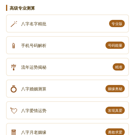
高级专业测算
🪄
八字名字精批
专业版
📱
手机号码解析
号码能量
🎐
流年运势揭秘
精准
💍
八字婚姻测算
姻缘奥秘
💘
八字爱情运势
发现真爱
🧧
八字月老姻缘
勇敢求爱