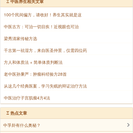
Ξ
中医养生相关文章
了。念佛这个佛号，也就好像清水珠，放到水里，水也
清了。
100个民间偏方，请收好！养生其实就是这
“念佛入于乱心”，我们这个心本来都是乱糟糟的，妄
中医古方：可治一切目疾！近视眼也可治
想纷飞，不知有多少，不是这个妄想生出，就是那个妄
梁秀清家传秘方选
想来了;这个走了，那个来了;那个走了，另一个又来
了，妄想好像海里头的波浪一样，没有停息的时候。那
千古第一祛湿方，来自医圣仲景，仅需四位药
么这个佛号入于乱心，“乱心不得不佛”，你这个乱心也
方人和体质法 + 简单体质判断法
就变成佛心了;因为你念一声佛，你心里就有一个佛，你
念十声，就有十个佛，念百声、千声、万声，念得越
老中医孙秉严：肿瘤科经验方28首
多，这佛就越多。你念一声“南无阿弥陀佛”，心里就有
从这几个经典医案，学习失眠的辩证治疗方法
一个佛念;你念佛，佛也念你，也就好像无线电，你这一
念阿弥陀佛，那无线电就被收音机收去了，有一种感应
中医治疗子宫肌瘤4方4法
道交。
Ξ
热点文章
由这两句话看来，我们念佛人种的功德，真是不可思
中孚卦有什么奥秘？
议;你在念佛，就不打其他的妄想;不打其他的妄想，这