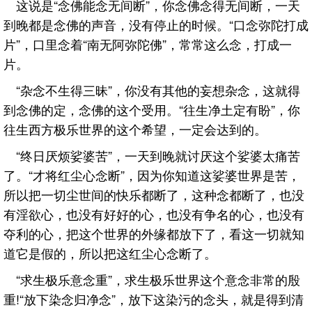
这说是“念佛能念无间断”，你念佛念得无间断，一天
到晚都是念佛的声音，没有停止的时候。“口念弥陀打成
片”，口里念着“南无阿弥陀佛”，常常这么念，打成一
片。
“杂念不生得三昧”，你没有其他的妄想杂念，这就得
到念佛的定，念佛的这个受用。“往生净土定有盼”，你
往生西方极乐世界的这个希望，一定会达到的。
“终日厌烦娑婆苦”，一天到晚就讨厌这个娑婆太痛苦
了。“才将红尘心念断”，因为你知道这娑婆世界是苦，
所以把一切尘世间的快乐都断了，这种念都断了，也没
有淫欲心，也没有好好的心，也没有争名的心，也没有
夺利的心，把这个世界的外缘都放下了，看这一切就知
道它是假的，所以把这红尘心念断了。
“求生极乐意念重”，求生极乐世界这个意念非常的殷
重!“放下染念归净念”，放下这染污的念头，就是得到清