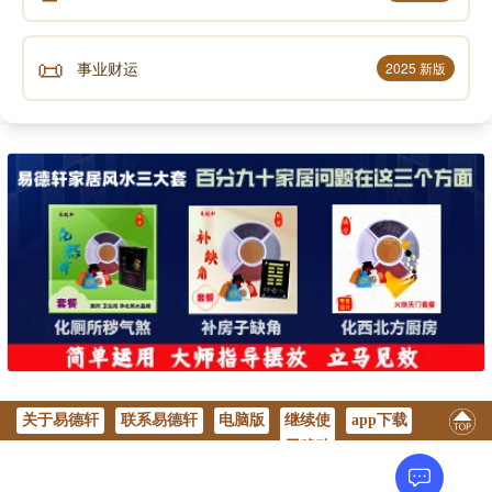
📜
事业财运
2025 新版
关于易德轩
联系易德轩
电脑版
继续使
app下载
用移动
版