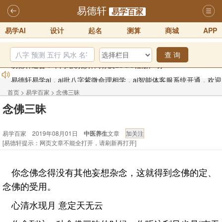
易德轩
易学百家
易学AI
设计
起名
测算
商城
APP
查 询
易德轩易学ai，ai批八字紫微命理相学，ai智能体客服系统开通，欢迎
体验！！
2025-07-01
首页
>
易学百家
>
念佛三昧
易德轩网重构及升能完成，欢迎大家来体验新程序及感觉！！
念佛三昧
2025-07-01
易学百家 2019年08月01日
中医养生
文章
2026年化太岁锦囊属马、鼠、牛、龙、兔、狗、鸡生肖化太岁开始预
[易德轩提示：网页文章不能全打开，请刷新再打开]
订！！
2025-10-01
2026丙午年铁笔居士精批年运说明
2025-10-12
你念佛念得没有其他妄想杂念，这就得到念佛的定、
易德轩首席风水大师铁笔居士简介！！
2021-9-2
念佛的受用。
易德轩通告：本网站易德轩商标及LOGO注册声明
2021-9-7
心清水现月 意定天无云