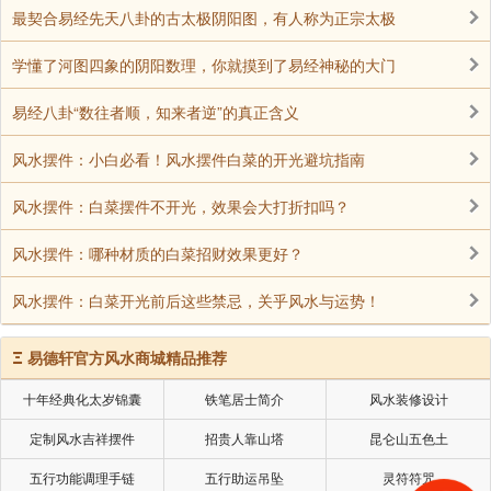
就是你自性的功德。
最契合易经先天八卦的古太极阴阳图，有人称为正宗太极
(当代佛教网--净土网)
学懂了河图四象的阴阳数理，你就摸到了易经神秘的大门
易经八卦“数往者顺，知来者逆”的真正含义
声明：部分内容来于网络，如有侵权，请联系我们删除！以上内容，并
不代表易德轩观点。
风水摆件：小白必看！风水摆件白菜的开光避坑指南
风水摆件：白菜摆件不开光，效果会大打折扣吗？
风水摆件：哪种材质的白菜招财效果更好？
风水摆件：白菜开光前后这些禁忌，关乎风水与运势！
Ξ
易德轩官方风水商城精品推荐
十年经典化太岁锦囊
铁笔居士简介
风水装修设计
定制风水吉祥摆件
招贵人靠山塔
昆仑山五色土
五行功能调理手链
五行助运吊坠
灵符符咒