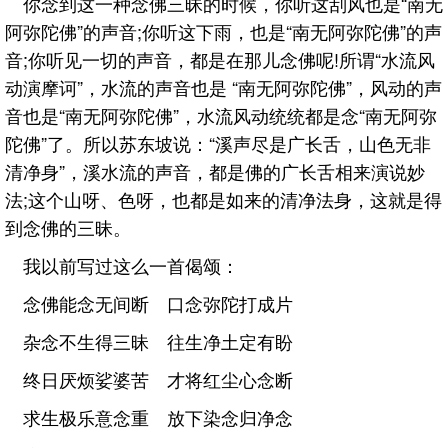
你念到这一种念佛三昧的时候，你听这刮风也是“南无
阿弥陀佛”的声音;你听这下雨，也是“南无阿弥陀佛”的声
音;你听见一切的声音，都是在那儿念佛呢!所谓“水流风
动演摩诃”，水流的声音也是 “南无阿弥陀佛”，风动的声
音也是“南无阿弥陀佛”，水流风动统统都是念“南无阿弥
陀佛”了。所以苏东坡说：“溪声尽是广长舌，山色无非
清净身”，溪水流的声音，都是佛的广长舌相来演说妙
法;这个山呀、色呀，也都是如来的清净法身，这就是得
到念佛的三昧。
我以前写过这么一首偈颂：
念佛能念无间断 口念弥陀打成片
杂念不生得三昧 往生净土定有盼
终日厌烦娑婆苦 才将红尘心念断
求生极乐意念重 放下染念归净念