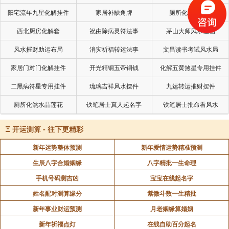
阳宅流年九星化解挂件
家居补缺角牌
厕所化秽气煞套
西北厨房化解套
祝由除病灵符法事
茅山大师风水挂画
风水摧财助运布局
消灾祈福转运法事
文昌读书考试风水局
家居门对门化解挂件
开光精铜五帝铜钱
化解五黄煞星专用挂件
二黑病符星专用挂件
琉璃吉祥风水摆件
九运转运摧财摆件
厕所化煞水晶莲花
铁笔居士真人起名字
铁笔居士批命看风水
Ξ
开运测算 - 往下更精彩
新年运势整体预测
新年爱情运势精准预测
生辰八字合婚姻缘
八字精批一生命理
手机号码测吉凶
宝宝在线起名字
姓名配对测算缘分
紫微斗数一生精批
新年事业财运预测
月老姻缘算婚姻
新年祈福点灯
在线自助百分起名