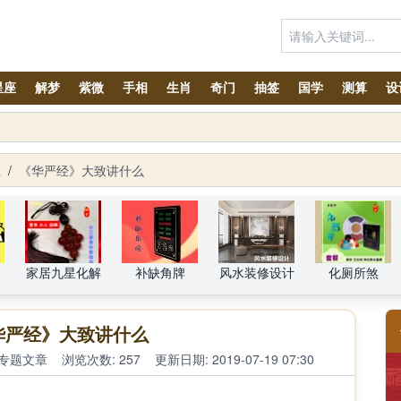
星座
解梦
紫微
手相
生肖
奇门
抽签
国学
测算
设
生
/
《华严经》大致讲什么
家居九星化解
补缺角牌
风水装修设计
化厕所煞
华严经》大致讲什么
专题文章
浏览次数: 257
更新日期: 2019-07-19 07:30