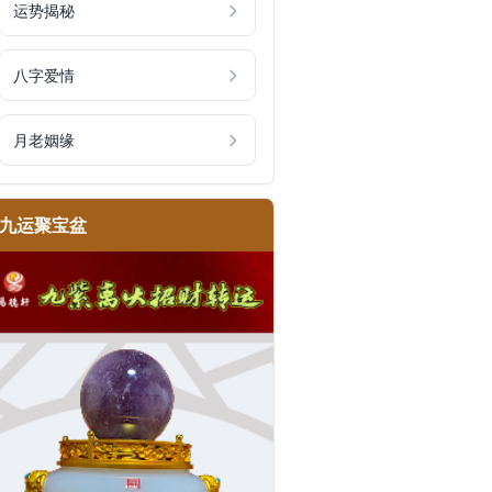
运势揭秘
八字爱情
月老姻缘
九运聚宝盆