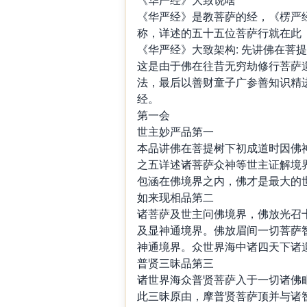
《华严经》是教菩萨的经，《楞严
称，详述的五十五位菩萨行就在此
《华严经》大致架构: 先讲佛在菩
这是由于佛在往昔无穷劫修行菩萨
法，最后以善财童子广参善知识精
经。
第一会
世主妙严品第一
本品讲佛在菩提树下初成道时因佛
之五详述诸菩萨众神等世主证解境
包涵在佛境界之内，佛才是最大的
如来现相品第二
诸菩萨及世主问佛境界，佛放光召
及显神通境界。佛放眉间一切菩萨
神通境界。众世界海中诸四天下诸
普贤三昧品第三
诸世界海众普贤菩萨入于一切诸佛
此三昧原由，摩普贤菩萨顶并与诸