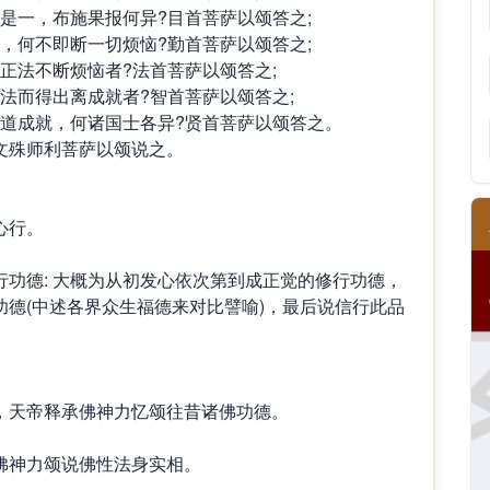
田是一，布施果报何异?目首菩萨以颂答之;
法，何不即断一切烦恼?勤首菩萨以颂答之;
持正法不断烦恼者?法首菩萨以颂答之;
一法而得出离成就者?智首菩萨以颂答之;
一道成就，何诸国士各异?贤首菩萨以颂答之。
文殊师利菩萨以颂说之。
心行。
功德: 大概为从初发心依次第到成正觉的修行功德，
德(中述各界众生福德来对比譬喻)，最后说信行此品
，天帝释承佛神力忆颂往昔诸佛功德。
佛神力颂说佛性法身实相。