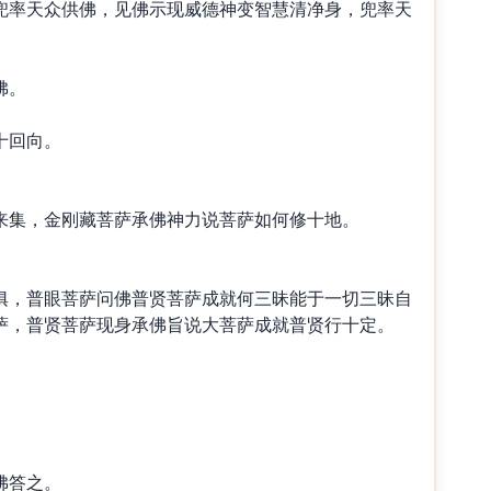
兜率天众供佛，见佛示现威德神变智慧清净身，兜率天
佛。
十回向。
来集，金刚藏菩萨承佛神力说菩萨如何修十地。
俱，普眼菩萨问佛普贤菩萨成就何三昧能于一切三昧自
萨，普贤菩萨现身承佛旨说大菩萨成就普贤行十定。
佛答之。