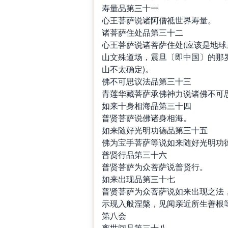
寿量品第三十一
心王菩萨说诸阿僧祗世界寿量。
诸菩萨住处品第三十二
心王菩萨说诸菩萨住处(应该是地
山文殊道场，震旦〔即中国〕的那
山不太确定)。
佛不可思议法品第三十三
青莲华藏菩萨承佛神力说诸佛不可
如来十身相海品第三十四
普贤菩萨说佛诸身相海。
如来随好光明功德品第三十五
佛为宝手菩萨等说如来随好光明功
普贤行品第三十六
普贤菩萨为众菩萨说普贤行。
如来出现品第三十七
普贤菩萨为众菩萨说如来出现之法
示现入般涅槃，见闻亲近所生善根
第八会
离世间品第三十八