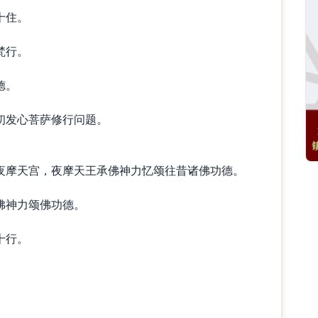
十住。
梵行。
德。
初发心菩萨修行问题。
夜摩天宫，夜摩天王承佛神力忆颂往昔诸佛功德。
佛神力颂佛功德。
十行。