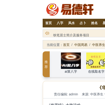
首页
八字
风水
占卜
姓名
2026丙午年铁笔居士精批年运说明
当前位置：
首页
/
中国周易
/
中医养
推
荐
ai算八字
在线取名字
《
责任编辑: admin
来源:
中医养生
《华严经》大致说啥