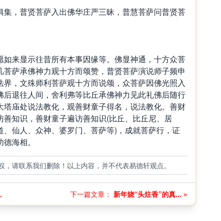
俱集，普贤菩萨入出佛华庄严三昧，普慧菩萨问普贤菩
。
愿如来显示往昔所有本事因缘等。佛显神通，十方众菩
几菩萨承佛神力观十方而颂赞，普贤菩萨演说师子频申
法界，文殊师利菩萨观十方而说颂，众菩萨因佛光照入
佛后退往人间，舍利弗等比丘承佛神力见此礼佛后随行
大塔庙处说法教化，观善财童子得名，说法教化。善财
访善知识，善财童子遍访善知识(比丘、比丘尼、居
道、仙人、众神、婆罗门、菩萨等)，成就菩萨行，证
功德海相。
权，请联系我们删除！以上内容，并不代表易德轩观点。
.
下一篇文章：
新年烧“头炷香”的真... »