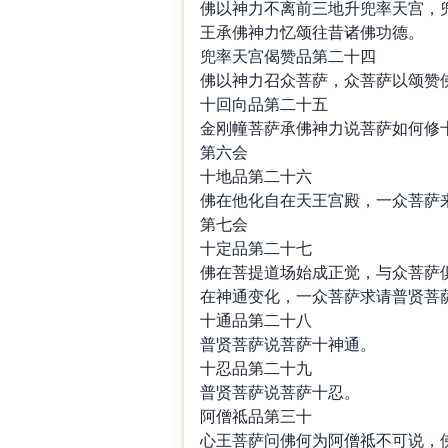
佛以神力不离前三地升兜率天宫，
王承佛神力忆颂往昔诸佛功德。
兜率天宫偈赞品第二十四
佛以神力召众菩萨，众菩萨以颂赞
十回向品第二十五
金刚幢菩萨承佛神力说菩萨如何修
第六会
十地品第二十六
佛在他化自在天王宫殿，一众菩萨
第七会
十定品第二十七
佛在菩提道场始成正觉，与众菩萨
在神通变化，一众菩萨求请普贤菩
十通品第二十八
普贤菩萨说菩萨十神通。
十忍品第二十九
普贤菩萨说菩萨十忍。
阿僧祗品第三十
心王菩萨问佛何为阿僧祗不可说，