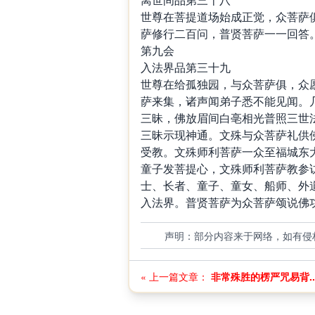
世尊在菩提道场始成正觉，众菩萨
萨修行二百问，普贤菩萨一一回答
第九会
入法界品第三十九
世尊在给孤独园，与众菩萨俱，众
萨来集，诸声闻弟子悉不能见闻。
三昧，佛放眉间白亳相光普照三世
三昧示现神通。文殊与众菩萨礼供
受教。文殊师利菩萨一众至福城东
童子发菩提心，文殊师利菩萨教参
士、长者、童子、童女、船师、外
入法界。普贤菩萨为众菩萨颂说佛
声明：部分内容来于网络，如有侵
« 上一篇文章：
非常殊胜的楞严咒易背..