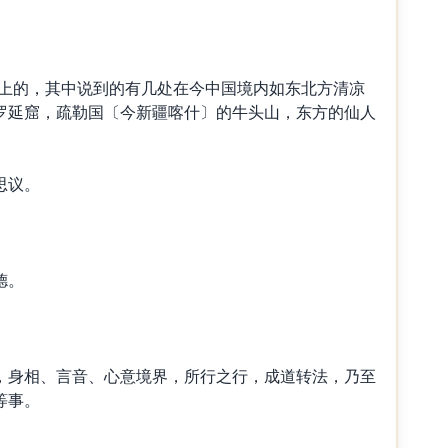
球上的，其中说到的有几处在今中国境内如东北方清凉
罗延窟，疏勒国〔今新疆喀什〕的牛头山，东方的仙人
思议。
德。
，身相、言音、心意境界，所行之行，成道转法，乃至
等事。