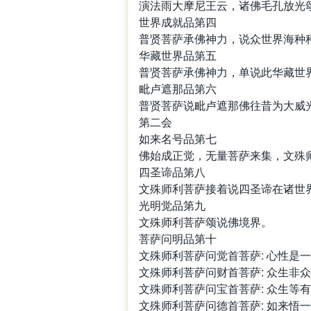
演法雨大摩尼王云，诸佛毛孔放光
世界成就品第四
普贤菩萨承佛神力，说众世界海种
华藏世界品第五
普贤菩萨承佛神力，单说此华藏世
毗卢遮那品第六
普贤菩萨说毗卢遮那佛往昔为大威
第二会
如来名号品第七
佛始成正觉，无量菩萨来集，文殊
四圣谛品第八
文殊师利菩萨接着说四圣谛在诸世
光明觉品第九
文殊师利菩萨颂说佛境界。
菩萨问明品第十
文殊师利菩萨问觉首菩萨: 心性是
文殊师利菩萨问财首菩萨: 众生非
文殊师利菩萨问宝首菩萨: 众生等
文殊师利菩萨问德首菩萨: 如来悟