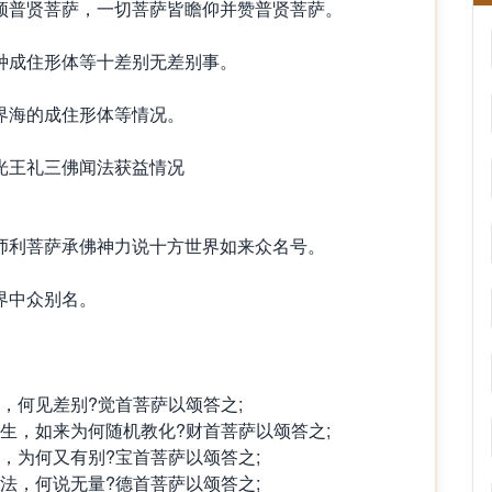
颂普贤菩萨，一切菩萨皆瞻仰并赞普贤菩萨。
种成住形体等十差别无差别事。
界海的成住形体等情况。
光王礼三佛闻法获益情况
师利菩萨承佛神力说十方世界如来众名号。
界中众别名。
一，何见差别?觉首菩萨以颂答之;
众生，如来为何随机教化?财首菩萨以颂答之;
有，为何又有别?宝首菩萨以颂答之;
一法，何说无量?德首菩萨以颂答之;