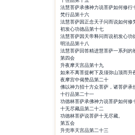
法慧菩萨承佛神力说菩萨如何修行
梵行品第十六
法慧菩萨因正念天子问而说如何修
初发心功德品第十七
法慧菩萨因天帝释问而说初发心功
明法品第十八
法慧菩萨回答精进慧菩萨一系列的
第四会
升夜摩天宫品第十九
如来不离菩提树下及须弥山顶而升
夜摩宫中偈赞品第二十
佛以神力招十方众菩萨，诸菩萨承
十行品第二十一
功德林菩萨承佛神力说菩萨如何修
十无尽藏品第二十二
功德林菩萨说菩萨十无尽藏。
第五会
升兜率天宫品第二十三