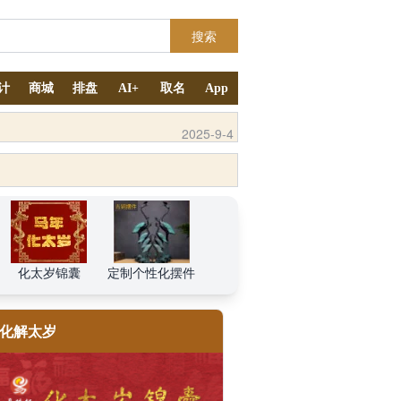
搜索
计
商城
排盘
AI+
取名
App
2025-10-11
化太岁锦囊
定制个性化摆件
化解太岁