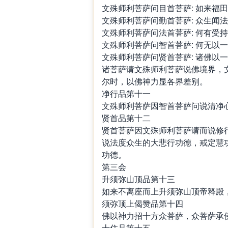
文殊师利菩萨问目首菩萨: 如来福
文殊师利菩萨问勤首菩萨: 众生闻
文殊师利菩萨问法首菩萨: 何有受
文殊师利菩萨问智首菩萨: 何无以
文殊师利菩萨问贤首菩萨: 诸佛以
诸菩萨请文殊师利菩萨说佛境界，
尔时，以佛神力显各界差别。
净行品第十一
文殊师利菩萨因智首菩萨问说清净
贤首品第十二
贤首菩萨因文殊师利菩萨请而说修行
说法度众生的大悲行功德，戒定慧功
功德。
第三会
升须弥山顶品第十三
如来不离座而上升须弥山顶帝释殿
须弥顶上偈赞品第十四
佛以神力招十方众菩萨，众菩萨承
十住品第十五