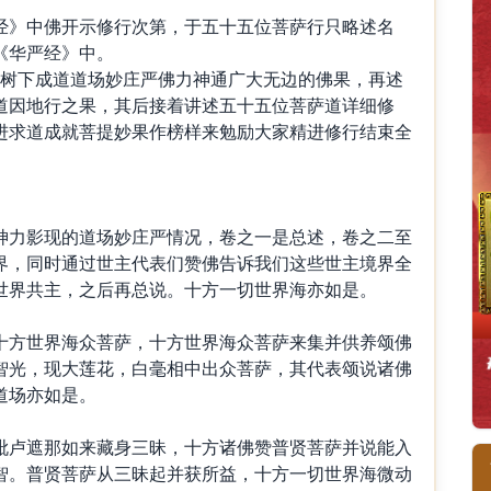
经》中佛开示修行次第，于五十五位菩萨行只略述名
《华严经》中。
提树下成道道场妙庄严佛力神通广大无边的佛果，再述
道因地行之果，其后接着讲述五十五位菩萨道详细修
进求道成就菩提妙果作榜样来勉励大家精进修行结束全
神力影现的道场妙庄严情况，卷之一是总述，卷之二至
界，同时通过世主代表们赞佛告诉我们这些世主境界全
世界共主，之后再总说。十方一切世界海亦如是。
十方世界海众菩萨，十方世界海众菩萨来集并供养颂佛
智光，现大莲花，白毫相中出众菩萨，其代表颂说诸佛
道场亦如是。
毗卢遮那如来藏身三昧，十方诸佛赞普贤菩萨并说能入
智。普贤菩萨从三昧起并获所益，十方一切世界海微动