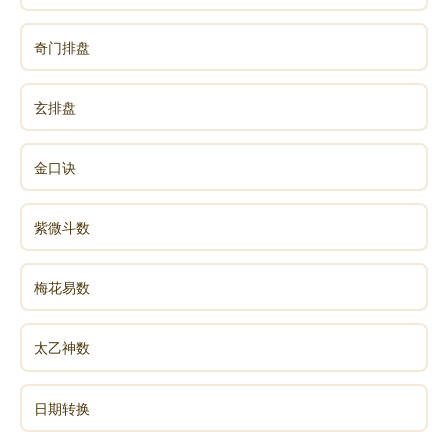
再叁叮咛，我母亲还在世上，绝不可洩密。我守着这段
往事，极少说给人听，今天你们要问，就把这陈年往事
奇门排盘
公开了吧!
玄排盘
声明：部分内容来于网络，如有侵权，请联系我们删除！以上内容，并
金口诀
不代表易德轩观点。
紫微斗数
梅花易数
太乙神数
日期转换