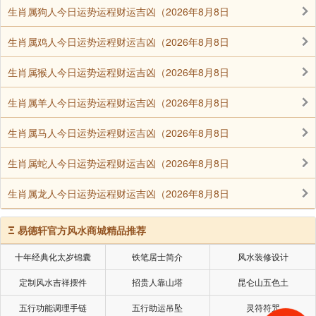
生肖属狗人今日运势运程财运吉凶（2026年8月8日
没办法。后来拿筷子搁水碗里，才说出来是王小姐。
就这样闹了好久才煺，以后天天来。我先君气了，就
生肖属鸡人今日运势运程财运吉凶（2026年8月8日
说，这与新娘子什么相干?就冲我来吧!正梳辫子呢，鬼
生肖属猴人今日运势运程财运吉凶（2026年8月8日
就上了我先君身上。天天闹。
生肖属羊人今日运势运程财运吉凶（2026年8月8日
王木斋跑到江西龙虎山把张天师请来。张天师看了说
是宿孽，是宿世的冤孽，他没法解。于是只好由外婆
生肖属马人今日运势运程财运吉凶（2026年8月8日
家、先祖、王木斋叁家写表，说王小姐是先君的元配，
生肖属蛇人今日运势运程财运吉凶（2026年8月8日
将来我母亲生孩子，不管是男是女，都得给王小姐，而
且要永远祭念她。还到庙里去焚表。
生肖属龙人今日运势运程财运吉凶（2026年8月8日
王小姐还闹，可是没那么凶了。我母亲怀孕了，怀着
Ξ
易德轩官方风水商城精品推荐
我姐姐。家人哄着王小姐，说别闹了!肚里的孩子是给妳
的!就这样哄她、求她。
十年经典化太岁锦囊
铁笔居士简介
风水装修设计
先君当时是个监生，想回北平兵部候补。当时兵部尚
定制风水吉祥摆件
招贵人靠山塔
昆仑山五色土
书奕谟是先君的姑丈，先君姑妈没儿没女的，就要他回
五行功能调理手链
五行助运吊坠
灵符符咒