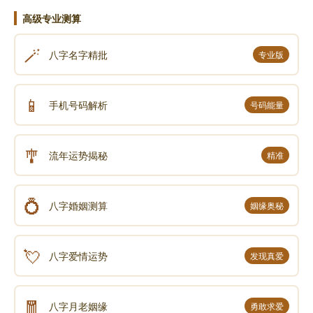
高级专业测算
🪄
八字名字精批
专业版
📱
手机号码解析
号码能量
🎐
流年运势揭秘
精准
💍
八字婚姻测算
姻缘奥秘
💘
八字爱情运势
发现真爱
🧧
八字月老姻缘
勇敢求爱