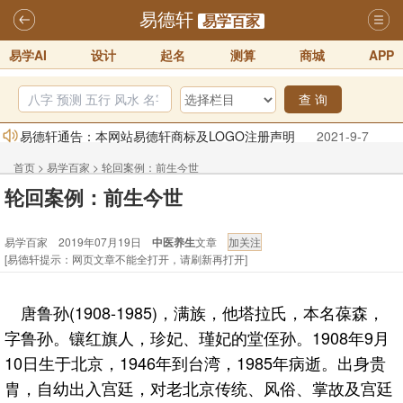
易德轩
易学百家
易学AI
设计
起名
测算
商城
APP
查 询
易德轩通告：本网站易德轩商标及LOGO注册声明
2021-9-7
易德轩易学ai，ai批八字紫微命理相学，ai智能体客服系统开通，欢迎
首页
>
易学百家
>
轮回案例：前生今世
体验！！
2025-07-01
轮回案例：前生今世
易德轩网重构及升能完成，欢迎大家来体验新程序及感觉！！
2025-07-01
易学百家 2019年07月19日
中医养生
文章
[易德轩提示：网页文章不能全打开，请刷新再打开]
2026年化太岁锦囊属马、鼠、牛、龙、兔、狗、鸡生肖化太岁开始预
订！！
2025-10-01
唐鲁孙(1908-1985)，满族，他塔拉氏，本名葆森，
2026丙午年铁笔居士精批年运说明
2025-10-12
字鲁孙。镶红旗人，珍妃、瑾妃的堂侄孙。1908年9月
易德轩首席风水大师铁笔居士简介！！
2021-9-2
10日生于北京，1946年到台湾，1985年病逝。出身贵
胄，自幼出入宫廷，对老北京传统、风俗、掌故及宫廷