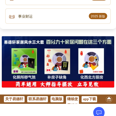
📜
事业财运
2025 新版
关于易德轩
联系易德轩
电脑版
继续使
app下载
用移动
版