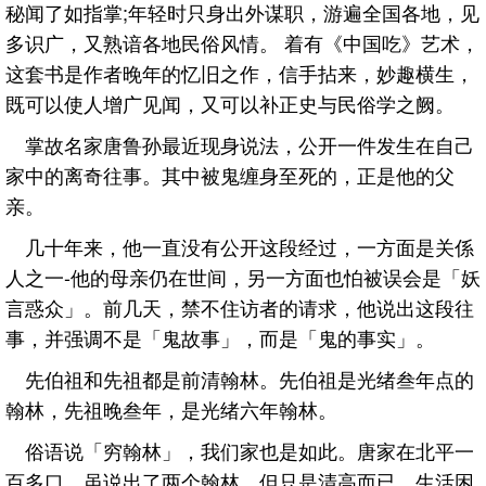
秘闻了如指掌;年轻时只身出外谋职，游遍全国各地，见
多识广，又熟谙各地民俗风情。 着有《中国吃》艺术，
这套书是作者晚年的忆旧之作，信手拈来，妙趣横生，
既可以使人增广见闻，又可以补正史与民俗学之阙。
掌故名家唐鲁孙最近现身说法，公开一件发生在自己
家中的离奇往事。其中被鬼缠身至死的，正是他的父
亲。
几十年来，他一直没有公开这段经过，一方面是关係
人之一-他的母亲仍在世间，另一方面也怕被误会是「妖
言惑众」。前几天，禁不住访者的请求，他说出这段往
事，并强调不是「鬼故事」，而是「鬼的事实」。
先伯祖和先祖都是前清翰林。先伯祖是光绪叁年点的
翰林，先祖晚叁年，是光绪六年翰林。
俗语说「穷翰林」，我们家也是如此。唐家在北平一
百多口，虽说出了两个翰林，但只是清高而已，生活困