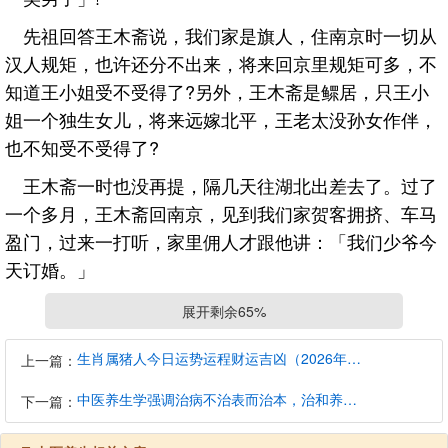
先祖回答王木斋说，我们家是旗人，住南京时一切从
汉人规矩，也许还分不出来，将来回京里规矩可多，不
知道王小姐受不受得了?另外，王木斋是鳏居，只王小
姐一个独生女儿，将来远嫁北平，王老太没孙女作伴，
也不知受不受得了?
王木斋一时也没再提，隔几天往湖北出差去了。过了
一个多月，王木斋回南京，见到我们家贺客拥挤、车马
盈门，过来一打听，家里佣人才跟他讲：「我们少爷今
天订婚。」
他进门来向先祖道喜，还稍稍埋怨了几句。先祖说，
展开剩余65%
王家提过一次就没再来，所以先君和别家小姐定了亲。
生肖属猪人今日运势运程财运吉凶（2026年8月8日）详解查询
对王家觉得抱歉，不如认王小姐做乾女儿吧。第二天，
上一篇：
王木斋带女儿和厚礼，上门来认乾爹。王小姐和先君见
中医养生学强调治病不治表而治本，治和养兼顾是有必要的
下一篇：
了一面，总共也只不过一面而已。