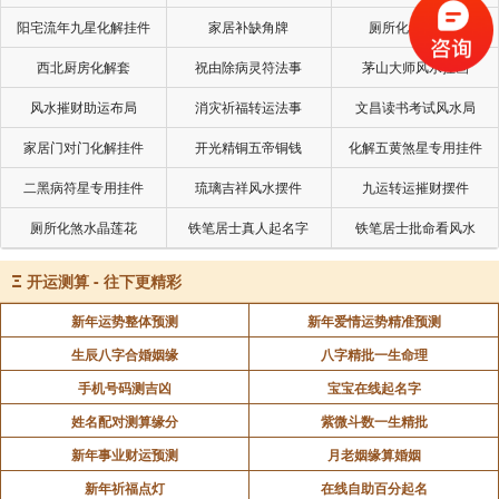
京后住到姑丈家去。先君在兵部当差，做得很好。过了
阳宅流年九星化解挂件
家居补缺角牌
厕所化秽气煞套
两个月，有一天从外头回来，女鬼就附身了。
西北厨房化解套
祝由除病灵符法事
茅山大师风水挂画
在南京我们都求着这鬼，但我姑老太是贝勒福晋，世
派很盛，不但没求牠，还骂牠不要脸，我父亲就这样被
风水摧财助运布局
消灾祈福转运法事
文昌读书考试风水局
鬼折磨得死了。
家居门对门化解挂件
开光精铜五帝铜钱
化解五黄煞星专用挂件
姑老太差人来报讯，家里人骑马、赶骡车到达奕谟
二黑病符星专用挂件
琉璃吉祥风水摆件
九运转运摧财摆件
府，只见府门口两个大火球，直滚动，牲口都吓得不敢
厕所化煞水晶莲花
铁笔居士真人起名字
铁笔居士批命看风水
往前。火球愈滚愈远，不见了，家人才敢前往，进奕谟
府殓了我父亲的尸体，后来，家母才从南方赶去办丧
Ξ
开运测算 - 往下更精彩
事。
新年运势整体预测
新年爱情运势精准预测
我母亲就此守寡，生了我姐姐，我本是叁房，因为二
生辰八字合婚姻缘
八字精批一生命理
房没有子嗣，过继二房。
手机号码测吉凶
宝宝在线起名字
家里一直供着王小姐的照片，每年祭祖时，总有她一
姓名配对测算缘分
紫微斗数一生精批
份。先君遗相旁的小照片，就是她。
新年事业财运预测
月老姻缘算婚姻
新年祈福点灯
在线自助百分起名
后来我长大了，我姑母家有个乩坛。有回她同我讲，