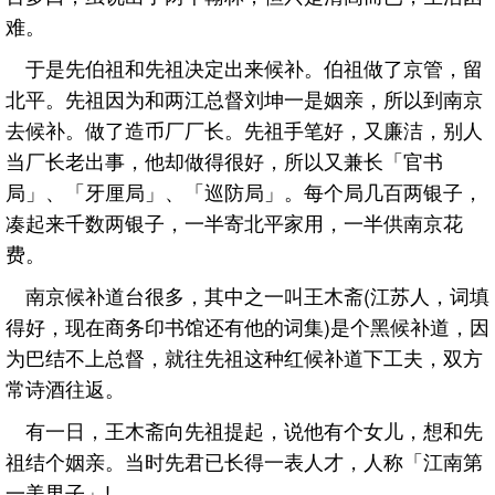
难。
于是先伯祖和先祖决定出来候补。伯祖做了京管，留
北平。先祖因为和两江总督刘坤一是姻亲，所以到南京
去候补。做了造币厂厂长。先祖手笔好，又廉洁，别人
当厂长老出事，他却做得很好，所以又兼长「官书
局」、「牙厘局」、「巡防局」。每个局几百两银子，
凑起来千数两银子，一半寄北平家用，一半供南京花
费。
南京候补道台很多，其中之一叫王木斋(江苏人，词填
得好，现在商务印书馆还有他的词集)是个黑候补道，因
为巴结不上总督，就往先祖这种红候补道下工夫，双方
常诗酒往返。
有一日，王木斋向先祖提起，说他有个女儿，想和先
祖结个姻亲。当时先君已长得一表人才，人称「江南第
一美男子」!