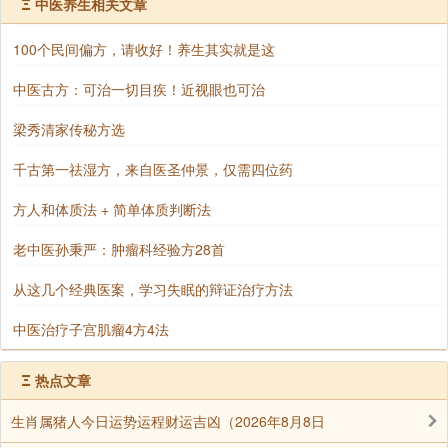
Ξ
中医养生相关文章
先君成亲的那天，王小姐盛装而来。外婆家陪房佣人
知道她的身分，先母还隔着凤冠霞披和她微微颔首为
100个民间偏方，请收好！养生其实就是这
礼。王小姐则一直像和新娘斗盛似的。
中医古方：可治一切目疾！近视眼也可治
那天喜酒过后时间已晚，就留王小姐住在先祖母房
中。夜里王小姐嚷着胸口疼，吃什么药都没效，连夜派
梁秀清家传秘方选
软轿送她回王府去。
千古第一祛湿方，来自医圣仲景，仅需四位药
我们家宅第很大。有好几辕门。第二天，天刚亮，东
方人和体质法 + 简单体质判断法
辕门进来外婆家给新娘子送莲子茶，西辕门进来的却是
老中医孙秉严：肿瘤科经验方28首
王家送报丧条子，说王小姐死了。
叁朝那天，新娘子坐在床前梳头，忽看见王小姐打外
从这几个经典医案，学习失眠的辩证治疗方法
头进来，只有上半身，看不见下半身，顺着墙流进屋
中医治疗子宫肌瘤4方4法
里。
Ξ
热点文章
新娘子还梳着头，鬼魂就附体了。新娘子说北平话，
王小姐说的是南京话。可是现在新娘子说起南京话来，
生肖属猪人今日运势运程财运吉凶（2026年8月8日
闹了半天。家里护院、师爷、会念咒的、画符，都拿牠