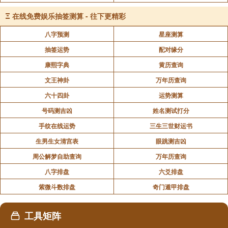
若要问事，可以斋戒沐浴后，半夜十二点多去问。
Ξ
在线免费娱乐抽签测算 - 往下更精彩
我问她，乩坛里是「沙盘」或是「悬盘」?我当时已
八字预测
星座测算
是洋学生，不肯轻易迷信的。「沙盘」是中间一盘沙，
抽签运势
配对缘分
两边各站一人推着木架子写。这个我不信。「悬盘」是
康熙字典
黄历查询
梁上悬下一隻笔，没人动它，兀自沾墨写起来，这个若
文王神卦
万年历查询
让我亲眼看到，或许能信。
六十四卦
运势测算
姑妈家的坛是悬盘。我想可以试试。第二天就照规矩
号码测吉凶
姓名测试打分
斋戒沐浴而去，还带了一刀黄表纸，跪在垫上求指点。
手纹在线运势
三生三世财运书
那支笔就写下：这件事还有人在世间，所以不可洩漏
生男生女清宫表
眼跳测吉凶
出去。我答应了。它才写出我父亲被折磨死的缘由。
周公解梦自助查询
万年历查询
八字排盘
六爻排盘
雍正年间，苏州街上有两条巷子：伺其巷和铁瓶巷。
紫微斗数排盘
奇门遁甲排盘
两巷子相交。伺其巷里住了个煺休相国，有个千金小姐;
铁瓶巷里有个知府衙门，知府有位少爷。
工具矩阵
两府花园相连。相国府的花园连着小姐的绣楼，小姐