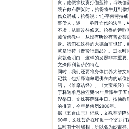
食，他便拿杖责打伽蓝神，当晚伽蓝
院在做布萨[5]时，拾得将牛赶到
僧众诵戒，拾得说：“心平何劳持戒
事僧人，遂一一称呼亡僧的法号，
不虚，从而改往修来。拾得的诗歌
藏传佛教中，从没有听说有普贤菩
身。我们在这样的大德面前也好，
就是行持《普贤行愿品》。过段时
家就会明白，这样的发愿非常重要
文殊师利菩萨的特点
同时，我们还要将身体供养大智文
记载，包括释迦牟尼佛在内的诸位
绍，《维摩诘经》、《大宝积经》
于释迦牟尼佛涅槃44年后降生于
涅槃日、文殊菩萨降生日。按佛教联
的推算，今年是佛历2886年。
据《五台山志》记载，文殊菩萨降
60年，文殊菩萨在印度一个婆罗
生时有十种瑞相，所以名为妙吉祥