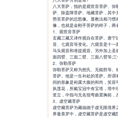
八大菩萨，指的是观世音菩萨、弥
萨、除盖障菩萨、地藏菩萨，其中
势至菩萨的忿怒像。显教法相习惯
像，也就是金刚手菩萨的样子，两
1、观世音菩萨
玄藏三藏又译作观自在菩萨。唐宁
音、七观音等变化。六观音是十一
马头观音和准提观音。另外加上圣
面四臂、三面二臂、三面八臂等;
2、弥勒菩萨
弥勒菩萨又称为慈氏、无能胜等。
菩萨。他是一生补处的菩萨。所谓
间的形象是袒露大腹的和尚，笑容
执莲花，所戴宝冠中有宝塔，塔中
竖立，中指与无名指弯曲置胸前，
3、虚空藏菩萨
虚空藏菩萨为藏福德于虚无限境界
界曼荼罗中，虚空藏菩萨是虚空藏