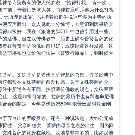
神给寺院所有的僧人托梦说：“拾得打我。”有一次寺
僧集堂前，倚着门抚掌大笑，持律首座呵斥他为什么打扰
，无嗔即是出家。”并指着那群牛说这些多为本寺的执
牛便应声而出，众人见此十分惊愕，方意识到因果确实
写得非常好，我在《旅途的脚印》中也曾引用过一些。
萨的活佛，但在汉传佛教中，历史上确有普贤菩萨的化
或者在普贤菩萨的像面前也好，应该经常这样发愿，这
间益西堪布也会给你们传讲《普贤行愿品》，到时候大
。
殊菩萨。文殊菩萨是诸佛菩萨智慧的总集，许多经典中
佛陀都曾在文殊菩萨面前发过愿。关于文殊菩萨的介
等经中所述各有不同。按照藏传佛教的观点，文殊菩萨
五台山，这是非常可靠的。拉萨的藏历中也有释迦牟尼佛
合会的制定，今年是佛历2550年;依普巴派时轮金刚
生于五台山的罗睺罗寺。还有一种说法是，大约公元前
门家降生，父亲叫德梵，菩萨由母亲之右胁出生，因为降
。文殊菩萨的化身在藏地、汉地是非常多的，比如汉地