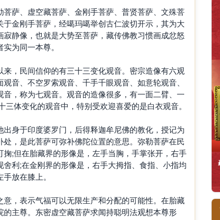
勒菩萨、虚空藏菩萨、金刚手菩萨、普贤菩萨、文殊菩
关于金刚手菩萨，经噶玛噶举创古仁波切开示，其为大
画寂静像，也就是大势至菩萨，藏传佛教习惯画成忿怒
者实为同一本尊。
以来，民间信仰的有三十三变化观音。密宗造像有六观
面观音、不空罗索观音、千手千眼观音、如意轮观音、
观音，称为七观音。观音的造像很多，有一面二臂、一
三十三体变化的观音中，特别受欢迎喜爱的是白衣观音。
他出身于印度婆罗门，后得释迦牟尼佛的教化，授记为
补处，是此菩萨可弥补佛陀位置的意思。弥勒菩萨在民
可掬;但在胎藏界的形像是，左手当胸，手掌张开，右手
现舍利;在金刚界的形像是，右手大拇指、食指、小指均
左手放在膝上。
之意，表示气福可以无限生产和分配的可能性。在胎藏
院的主尊。东密虚空藏菩萨求闻持聪明法观想本尊形