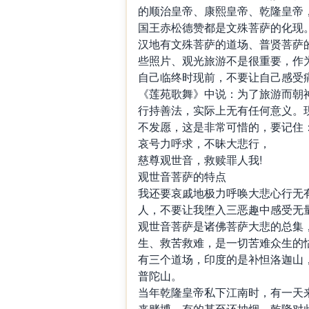
的顺治皇帝、康熙皇帝、乾隆皇帝
国王赤松德赞都是文殊菩萨的化现
汉地有文殊菩萨的道场、普贤菩萨
些照片、观光旅游不是很重要，作
自己临终时现前，不要让自己感受
《莲苑歌舞》中说：为了旅游而朝
行持善法，实际上无有任何意义。
不发愿，这是非常可惜的，要记住
哀号力呼求，不昧大悲行，
慈尊观世音，救赎罪人我!
观世音菩萨的特点
我还要哀戚地极力呼唤大悲心行无
人，不要让我堕入三恶趣中感受无
观世音菩萨是诸佛菩萨大悲的总集
生、救苦救难，是一切苦难众生的
有三个道场，印度的是补怛洛迦山，
普陀山。
当年乾隆皇帝私下江南时，有一天
来赌博，有的甚至还抽烟，乾隆对