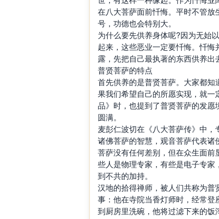
在八大菩萨面前忏悔。平时不管放
号，功德也会特别大。
为什么要先供养身体呢?因为无始
起来，这些恶业一定要忏悔。忏悔
露，先把自己最执著的东西供养出
普贤菩萨的特点
首先供养的是普贤菩萨。大家都知
果我们希望自己的所愿实现，就一
品》时，也提到了普贤菩萨的发愿
圆满。
麦彭仁波切在《八大菩萨传》中，
诸佛菩萨的智慧，观音菩萨代表诸
菩萨没有任何差别，但在众生面前
些人是物理专家，有些是电子专家
到不共的加持。
汉地的拾得禅师，被人们共称为普
事：他在寺院当香灯师时，经常登
到厨房里洗碗，他将过滤下来的饭