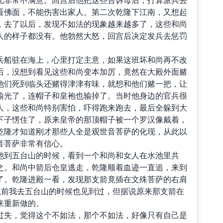
看佛面，不能伤害出家人。第二次乾隆下江南，又想起
，去了以后，发现不如法的现象越来越多了，这些和尚
人的样子都没有。他勃然大怒，回宫后决定发兵去惩罚
兵船驻在海上，心里打定主意，如果这班坏和尚再不改
后，没想到看见这些和尚变本加厉，竟然在大殿外面赌
他们死到临头还赌得津津有味，就想和他们赌一把，让
输光了，连帽子和皇袍也输掉了。当时他身边的官兵很
人，这些和尚特别害怕，吓得跑来跑去，最后全躲到大
下子愣住了，原来皇帝的那顶帽子被一个罗汉像戴着，
乾隆才知道刚才那些人全是观世音菩萨的化现，从此以
音菩萨非常有信心。
他到五台山的时候，看到一个和尚和女人在水池里共
之。和尚中箭后仓皇逃走，乾隆顺着血迹一直追，来到
了。乾隆进殿一看，发现那支箭竟插在文殊菩萨的右肩
以前我去五台山的时候也见到过，但据说原来那支箭在
来重新做的。
过失，觉得这个不如法，那个不如法，好像只有自己是