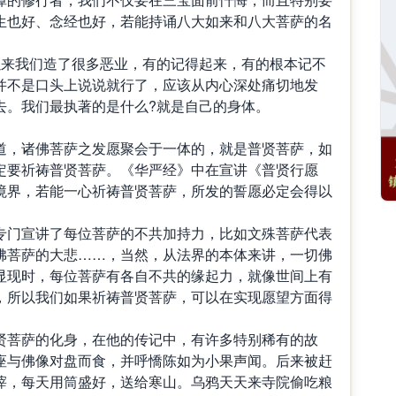
生也好、念经也好，若能持诵八大如来和八大菩萨的名
以来我们造了很多恶业，有的记得起来，有的根本记不
并不是口头上说说就行了，应该从内心深处痛切地发
去。我们最执著的是什么?就是自己的身体。
道，诸佛菩萨之发愿聚会于一体的，就是普贤菩萨，如
定要祈祷普贤菩萨。《华严经》中在宣讲《普贤行愿
境界，若能一心祈祷普贤菩萨，所发的誓愿必定会得以
专门宣讲了每位菩萨的不共加持力，比如文殊菩萨代表
佛菩萨的大悲……，当然，从法界的本体来讲，一切佛
显现时，每位菩萨有各自不共的缘起力，就像世间上有
，所以我们如果祈祷普贤菩萨，可以在实现愿望方面得
贤菩萨的化身，在他的传记中，有许多特别稀有的故
座与佛像对盘而食，并呼憍陈如为小果声闻。后来被赶
滓，每天用筒盛好，送给寒山。乌鸦天天来寺院偷吃粮