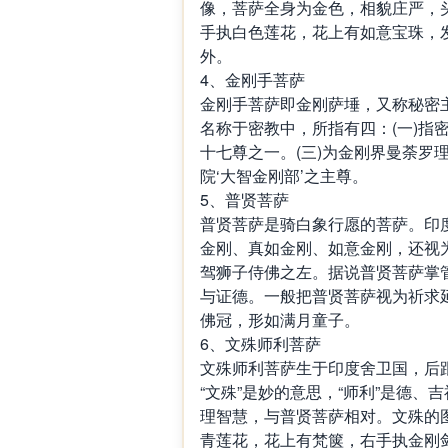
像，菩萨全身为金色，相貌庄严，
手执白色莲花，花上有如意宝珠，
外。
4、金刚手菩萨
金刚手菩萨即金刚萨埵，又称秘密主
名称于密教中，所指有四：(一)指
十七尊之一。(三)为金刚界曼荼罗
院‘大智金刚部’之主尊。
5、普贤菩萨
普贤菩萨是骑白象行愿的菩萨。印度
金刚、真如金刚、如意金刚，还视
驾狮子侍佛之左。据说普贤菩萨掌
与证德。一般把普贤菩萨视为祈求
佛冠，形如满月童子。
6、文殊师利菩萨
文殊师利菩萨生于印度舍卫国，后
“文殊”是妙的意思，“师利”是德
理智慧，与普贤菩萨相对。文殊的
青莲花，花上有梵箧，右手执金刚