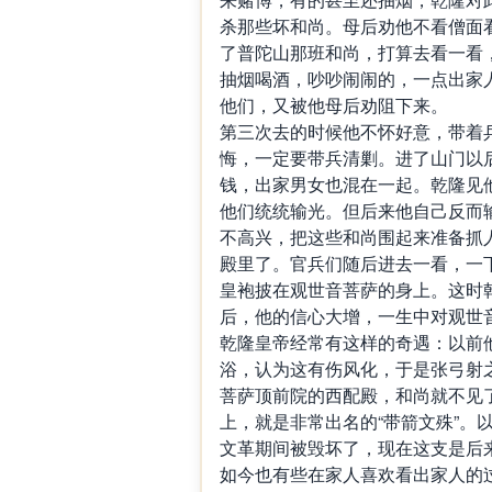
杀那些坏和尚。母后劝他不看僧面
了普陀山那班和尚，打算去看一看
抽烟喝酒，吵吵闹闹的，一点出家
他们，又被他母后劝阻下来。
第三次去的时候他不怀好意，带着
悔，一定要带兵清剿。进了山门以
钱，出家男女也混在一起。乾隆见
他们统统输光。但后来他自己反而
不高兴，把这些和尚围起来准备抓
殿里了。官兵们随后进去一看，一
皇袍披在观世音菩萨的身上。这时
后，他的信心大增，一生中对观世
乾隆皇帝经常有这样的奇遇：以前
浴，认为这有伤风化，于是张弓射
菩萨顶前院的西配殿，和尚就不见
上，就是非常出名的“带箭文殊”。
文革期间被毁坏了，现在这支是后
如今也有些在家人喜欢看出家人的