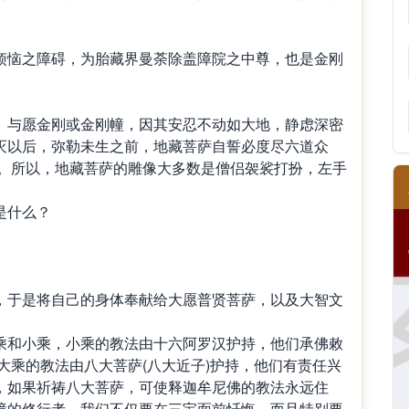
烦恼之障碍，为胎藏界曼荼除盖障院之中尊，也是金刚
、与愿金刚或金刚幢，因其安忍不动如大地，静虑深密
灭以后，弥勒未生之前，地藏菩萨自誓必度尽六道众
佛。所以，地藏菩萨的雕像大多数是僧侣袈裟打扮，左手
，于是将自己的身体奉献给大愿普贤菩萨，以及大智文
乘和小乘，小乘的教法由十六阿罗汉护持，他们承佛敕
大乘的教法由八大菩萨(八大近子)护持，他们有责任兴
，如果祈祷八大菩萨，可使释迦牟尼佛的教法永远住
障的修行者，我们不仅要在三宝面前忏悔，而且特别要