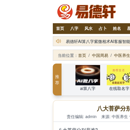
首页
八字
风水
占卜
姓名
铁笔居士简介及服务项目
当前位置：
首页
/
中国周易
/
中医养
推
荐
ai算八字
在线取名字
八大菩萨分
责任编辑: admin
来源:
中医养生
八大菩萨分别是谁?