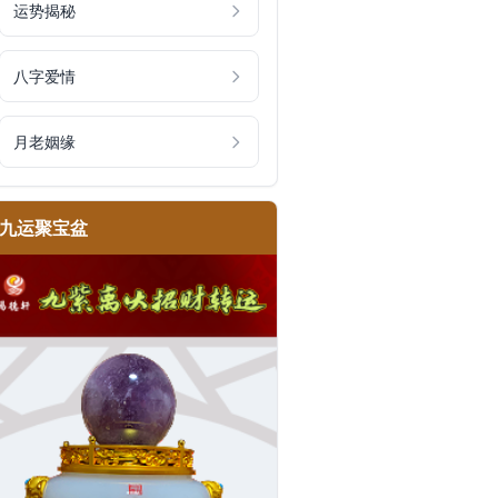
运势揭秘
八字爱情
月老姻缘
九运聚宝盆