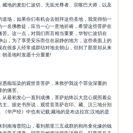
，藏地的麦彭仁波切、无垢光尊者、宗喀巴大师，以及
。
的道场，如果你们有机会去朝拜这些圣地，我觉得拍一
为一名佛教徒，应当一心一意地祈祷，希望这些菩萨在
痛苦。这一点，对我们而言相当重要，华智仁波切在
神山，为了享受安乐而住在寂静的地方，这些表面上的
现在很多人经常成群结对地去朝山，但到了那里却从来
：朝圣地时发愿十分重要!
有愚痴垢染的观世音菩萨，来救护我这个罪业深重的
量的痛苦。
，从最初发心一直到成佛，菩萨始终以大悲心观照着众
怙主。据史书所说，观世音菩萨在印、藏、汉三地分别
《华严经》中也有记载;藏地的是布达拉宫;汉地的是
来到南海普陀山，看到那里三五成群的和尚拿化缘的钱
此非常不满意。回宫后他把这些告诉母后，打算派兵去