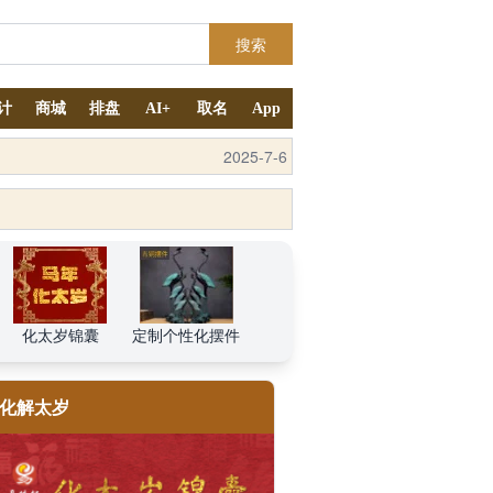
搜索
计
商城
排盘
AI+
取名
App
2025-9-4
化太岁锦囊
定制个性化摆件
化解太岁