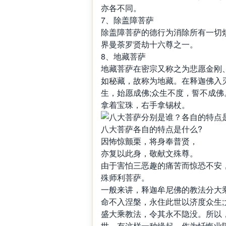
亦各不同。
7、除盖障菩萨
除盖障菩萨的德行为消除所有一切
界曼荼罗贤劫十六尊之一。
8、地藏菩萨
地藏菩萨在密宗又称之为悲愿金刚
如秘藏，故称为地藏。在释迦佛入
生，始愿成佛;众生不度，誓不成
拿着宝珠，右手拿锡杖。
八大菩萨各自的特点是什么?
因怖惊颤栗，将身奉普贤，
亦复以此身，敬献文殊尊。
由于害怕三恶趣的痛苦而惊恐不安
殊师利菩萨。
一般来讲，释迦牟尼佛的教法分大
命不入涅槃，永住此世以济度众生;
盛大乘教法，令其永不隐没。所以
世，有这样一种缘起。作为忏悔业