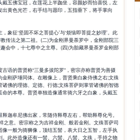
头戴五佛宝冠，在莲花上半跏坐，容颜妙而怡喜悦，左
发出黄色光芒，右手结与愿印，五指垂下，将手掌向
，象征‘坚固不坏之菩提心’与‘烦恼即菩提之妙理’。此
密教传法之第二祖。(二)为金刚界曼荼罗中，金刚部院三
理趣会中，十七尊中之主尊。(四)为胎藏界曼荼罗金刚部
古语的普贤称“三曼多拔陀罗”，密宗亦称普贤为善摄
为金刚萨埵同体。在雕像上，普贤乘白象侍佛之右;文殊
管诸佛的理德、定德、行德;文殊菩萨则掌管诸佛的智德
延命的本尊。普贤单独造像通常骑六牙之白象，头戴五
跟释迦牟尼佛出家，常随侍释尊左右，帮助释尊化号。
、吉祥之意。密宗称之为吉祥金刚、般若金刚。文殊菩萨司
图像一般为骑狮像，顶结五髻，表大日之五智，左手执
剑。此外造像还有一髻、六髻、八髻、文殊，手持之物