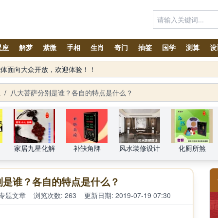
星座
解梦
紫微
手相
生肖
奇门
抽签
国学
测算
设
生
/
八大菩萨分别是谁？各自的特点是什么？
家居九星化解
补缺角牌
风水装修设计
化厕所煞
别是谁？各自的特点是什么？
专题文章
浏览次数: 263
更新日期: 2019-07-19 07:30