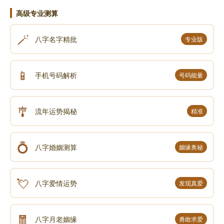
高级专业测算
🪄
八字名字精批
专业版
📱
手机号码解析
号码能量
🎐
流年运势揭秘
精准
💍
八字婚姻测算
姻缘奥秘
💘
八字爱情运势
发现真爱
🧧
八字月老姻缘
勇敢求爱