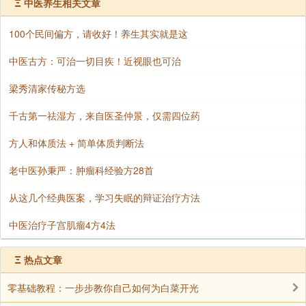
Ξ
中医养生相关文章
陀经》，这是我们皈依的法宝，与阿弥陀佛完全相应。
100个民间偏方，请收好！养生其实就是这
皈依僧宝，僧宝是观世音、大势至，用他们两位做代
表。「观音菩萨」代表大慈大悲，以真诚心、清净心、
中医古方：可治一切目疾！近视眼也可治
平等心、慈悲心，帮助世间一切苦难的人，落实观音的
梁秀清家传秘方选
慈悲，从我们身上表现，这是真的皈依了。「大势至菩
萨」代表智慧，我们今天讲理智，决非感情用事。慈悲
千古第一祛湿方，来自医圣仲景，仅需四位药
里面有理智，这是正确的，慈悲要没有理性，那就是佛
方人和体质法 + 简单体质判断法
家常讲的「慈悲多祸害，方便出下流」，所以不能离开
智慧。大势至菩萨代表智慧，这个道理一定要懂。
老中医孙秉严：肿瘤科经验方28首
皈依不是皈依某一个法师，如果是皈依某一个法师，
从这几个经典医案，学习失眠的辩证治疗方法
你是破和合僧，戒律上的罪名，将来要堕阿鼻地狱。所
中医治疗子宫肌瘤4方4法
以不是皈依某一个法师，是皈依三宝，是三宝弟子。如
果将来有人问：你皈依哪一个法师?你可以说：「我皈
Ξ
热点文章
依阿弥陀佛。」这个话没说错，决定正确。不能说皈依
零基础教程：一步步教你自己如何为白菜开光
净空法师，那就大错特错了，将来你会堕落，你是皈依