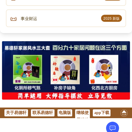
📜
事业财运
2025 新版
关于易德轩
联系易德轩
电脑版
继续使
app下载
用移动
版