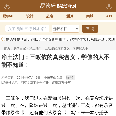
易德轩
易学百家
易学AI
设计
起名
测算
商城
APP
查 询
易德轩易学ai，ai批八字紫微命理相学，ai智能体客服系统开通，欢迎
体验！！
2025-07-01
首页
>
易学百家
>
净土法门：三皈依的真实含义，学佛的人不
易德轩网重构及升能完成，欢迎大家来体验新程序及感觉！！
净土法门：三皈依的真实含义，学佛的人不
能不知道！
2025-07-01
能不知道！
2026年化太岁锦囊属马、鼠、牛、龙、兔、狗、鸡生肖化太岁开始预
易学百家 2019年07月19日
中医养生
文章
订！！
2025-10-01
[易德轩提示：网页文章不能全打开，请刷新再打开]
2026丙午年铁笔居士精批年运说明
2025-10-12
易德轩首席风水大师铁笔居士简介！！
2021-9-2
三皈依，我们过去在新加坡讲过一次、在黄金海岸讲
易德轩通告：本网站易德轩商标及LOGO注册声明
2021-9-7
过一次、在吉隆坡讲过一次，总共讲过三次，都有录音
带跟录像带，还有他们从录音带上写下来一本小册子，