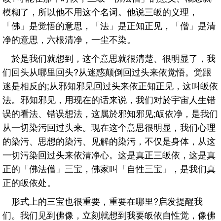
模糊了，所以他不用这个名词。他说三皈的义理，
「佛」是觉悟的意思，「法」是正知正见，「僧」是清
净的意思，六根清净，一尘不染。
於是我们就想到，这个意思就很清楚、很明显了，我
们回头从哪里回头?从迷惑颠倒回过头来依觉悟。觉跟
迷是相反的;从邪知邪见回过头来依正知正见，这叫皈依
法。邪知邪见，用现在的话来说，我们对於宇宙人生错
误的看法、错误想法，这属於邪知邪见;皈依净，是我们
从一切染污回过头来。现在这个意思很明显，我们心理
的染污、思想的染污、见解的染污，不仅是身体，从这
一切污染回过头来依清净心。这是真正三皈依，这是真
正的「佛法僧」三宝，佛家叫「自性三宝」，是我们真
正的皈依处。
形式上的三宝也很重要，重要在哪里?启发提醒我
们。我们见到佛像，立刻就想到我要皈依自性觉，像佛