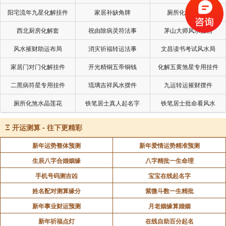
我师父是阿弥陀佛，那就对了，一点都没错。
阳宅流年九星化解挂件
家居补缺角牌
厕所化秽气煞套
西北厨房化解套
祝由除病灵符法事
茅山大师风水挂画
声明：部分内容来于网络，如有侵权，请联系我们删除！以上内容，并
风水摧财助运布局
消灾祈福转运法事
文昌读书考试风水局
不代表易德轩观点。
家居门对门化解挂件
开光精铜五帝铜钱
化解五黄煞星专用挂件
二黑病符星专用挂件
琉璃吉祥风水摆件
九运转运摧财摆件
厕所化煞水晶莲花
铁笔居士真人起名字
铁笔居士批命看风水
Ξ
开运测算 - 往下更精彩
新年运势整体预测
新年爱情运势精准预测
生辰八字合婚姻缘
八字精批一生命理
手机号码测吉凶
宝宝在线起名字
姓名配对测算缘分
紫微斗数一生精批
新年事业财运预测
月老姻缘算婚姻
新年祈福点灯
在线自助百分起名