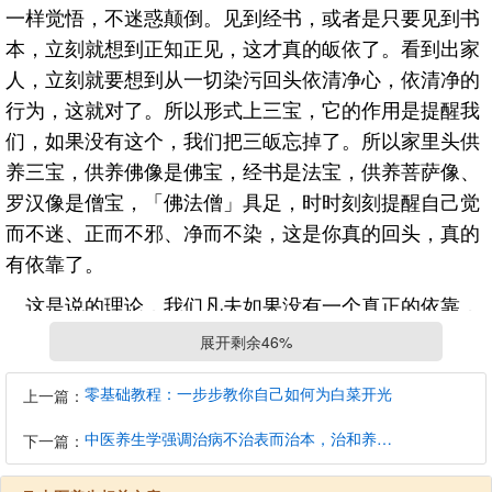
一样觉悟，不迷惑颠倒。见到经书，或者是只要见到书
本，立刻就想到正知正见，这才真的皈依了。看到出家
人，立刻就要想到从一切染污回头依清净心，依清净的
行为，这就对了。所以形式上三宝，它的作用是提醒我
们，如果没有这个，我们把三皈忘掉了。所以家里头供
养三宝，供养佛像是佛宝，经书是法宝，供养菩萨像、
罗汉像是僧宝，「佛法僧」具足，时时刻刻提醒自己觉
而不迷、正而不邪、净而不染，这是你真的回头，真的
有依靠了。
这是说的理论，我们凡夫如果没有一个真正的依靠，
总觉得这个皈依是虚无飘渺的，所以我们必须把三宝指
展开剩余46%
示出来。我们今天皈依佛就皈依「阿弥陀佛」。大家要
问：为什么不依本师释迦牟尼佛?本师释迦牟尼佛教我
零基础教程：一步步教你自己如何为白菜开光
上一篇：
们皈依阿弥陀佛，我们皈依阿弥陀佛，释迦牟尼佛就欢
中医养生学强调治病不治表而治本，治和养兼顾是有必要的
下一篇：
喜，我们皈依阿弥陀佛是奉释迦牟尼佛的教诲。我们皈
依法宝，什么是法宝?《大乘无量寿经》、《佛说阿弥