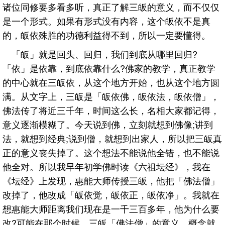
诸位同修要多看多听，真正了解三皈的意义，而不仅仅
是一个形式。如果有形式没有内容，这个皈依不是真
的，皈依殊胜的功德利益得不到，所以一定要懂得。
「皈」就是回头、回归，我们到底从哪里回归?
「依」是依靠，到底依靠什么?佛家的教学，真正教学
的中心就在三皈依，从这个地方开始，也从这个地方圆
满。从文字上，三皈是「皈依佛，皈依法，皈依僧」，
佛法传了将近三千年，时间这么长，名相大家都记得，
意义逐渐模糊了。今天说到佛，立刻就想到佛像;讲到
法，就想到经典;说到僧，就想到出家人，所以把三皈真
正的意义丧失掉了。这个想法不能说他全错，也不能说
他全对。所以我早年初学佛时读《六祖坛经》，我在
《坛经》上发现，惠能大师传授三皈，他把「佛法僧」
改掉了，他改成「皈依觉，皈依正，皈依净」。我就在
想惠能大师距离我们现在是一千三百多年，他为什么要
改?可能在那个时候，三皈「佛法僧」的意义、概念就