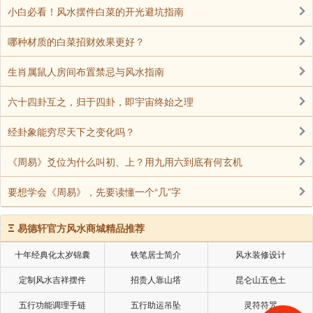
阿弥陀佛。我在这个地方传授皈依，我给你做证明，证
小白必看！风水摆件白菜的开光避坑指南
明你今天发心皈依阿弥陀佛，皈依《无量寿经》，皈依
哪种材质的白菜招财效果更好？
观音、势至，我给你做证明，一定要搞清楚、搞明白，
决定不能搞错。
生肖属鼠人房间布置禁忌与风水指南
现在人往往皈依了，他不是皈依三宝，他是皈依某一
六十四卦互之，归于四卦，即宇宙终始之理
个人，一个人搞一个党派，一个人搞一个小团体，把佛
法搞得乌烟瘴气，乱七八糟!
经卦象能穷尽天下之变化吗？
皈依三宝是皈依觉正净，不是皈依一个法师，皈依法
《周易》爻位为什么叫初、上？用九用六到底有何玄机
师，那你就错了!你皈依三宝，这个出家人只是来给你
要想学会《周易》，先要读懂一个“几”字
做证明，证明你皈依，你可不是皈依他，你一定要懂得
这个道理。
Ξ
易德轩官方风水商城精品推荐
释迦牟尼佛教我们皈依阿弥陀佛，我们皈依阿弥陀
十年经典化太岁锦囊
铁笔居士简介
风水装修设计
佛，才是释迦牟尼佛的好学生!所以人家将来问你，你皈
依了吗?你皈依师父是哪一位?你可不要说是老法师，否
定制风水吉祥摆件
招贵人靠山塔
昆仑山五色土
则的话，那就成了笑话，大错特错!问你皈依师父是谁?
五行功能调理手链
五行助运吊坠
灵符符咒