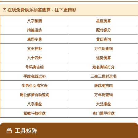
Ξ
在线免费娱乐抽签测算 - 往下更精彩
八字预测
星座测算
抽签运势
配对缘分
康熙字典
黄历查询
文王神卦
万年历查询
六十四卦
运势测算
号码测吉凶
姓名测试打分
手纹在线运势
三生三世财运书
生男生女清宫表
眼跳测吉凶
周公解梦自助查询
万年历查询
八字排盘
六爻排盘
紫微斗数排盘
奇门遁甲排盘
工具矩阵