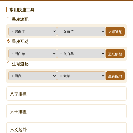
般的新绿，红润的脸色，显出了青春焕发的姿色，可
常用快捷工具
是，曾几何时，为子女操劳过度，如花似玉貌变得苍老
星座速配
不堪，一双玉手，也为儿女洗濯过多的不净变得粗糙，
伤痕斑斑，可怜又可敬的慈母心，为儿女无条件的牺牲
立即速配
了自己宝贵青春，换得了一脸的憔悴倦容!
星座互动
第八颂扬“远行忆念”的深恩：亲人死别使人悲伤难
互动解析
忍、痛断肝肠，就是爱子远去他乡，也会使慈母哀伤不
生肖速配
已;子女远离故乡、山川阻隔，父母早晚惦念，祈祷神佛
保佑，早日平安回到身旁，有的儿女离家，一去数年无
生肖配对
音讯，年老父母在家日夜盼望、以泪洗面，有如林中老
猿失去了爱子，哀泣啼号，肝肠寸断，叫人为之心酸。
八字排盘
第九颂扬父母“体恤子女”的深恩：父母恩深情重，为
人子女实难报答于万一，真是“谁言寸草心，报得三寸
六壬排盘
辉”!儿女受苦劳时，慈母竟夜祈祷以身替代，希望为子
女受苦受罪，母爱何其伟大!儿女出门在外，慈母心常相
六爻起卦