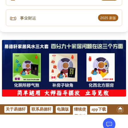
📜
事业财运
2025 新版
关于易德轩
联系易德轩
电脑版
继续使
app下载
用移动
版