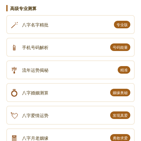
思议功德。
高级专业测算
学佛为成佛，一心专念“南无阿弥陀佛”，不怀疑不夹
杂，乘佛大愿力决定往生净土。
🪄
八字名字精批
专业版
在此忏悔我所犯的一切恶念恶口恶行，忏悔我所犯的
一切邪淫重罪;此文若有错谬，我皆忏悔，若有功德，普
📱
手机号码解析
号码能量
皆回向;愿分享此文的一切功德，皆悉回向给文章原作
者、易德轩、转载者、各位读者;愿一切冤亲债主及其六
🎐
亲眷属离苦得乐，福慧增进;愿断恶修善、广积阴德，发
流年运势揭秘
精准
菩提心、行菩萨道，持戒念佛、求生净土!
💍
八字婚姻测算
姻缘奥秘
声明：部分内容来于网络，如有侵权，请联系我们删除！以上内容，并
不代表易德轩观点。
💘
八字爱情运势
发现真爱
🧧
八字月老姻缘
勇敢求爱