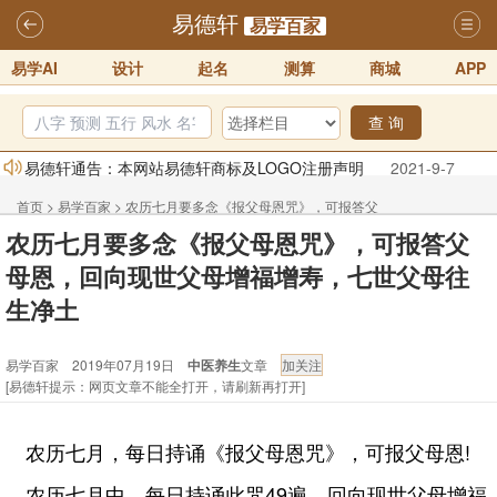
易德轩
易学百家
易学AI
设计
起名
测算
商城
APP
查 询
易德轩通告：本网站易德轩商标及LOGO注册声明
2021-9-7
易德轩易学ai，ai批八字紫微命理相学，ai智能体客服系统开通，欢迎
首页
>
易学百家
>
农历七月要多念《报父母恩咒》，可报答父
体验！！
2025-07-01
农历七月要多念《报父母恩咒》，可报答父
母恩，回向现世父母增福增寿，七世父母往生净土
易德轩网重构及升能完成，欢迎大家来体验新程序及感觉！！
母恩，回向现世父母增福增寿，七世父母往
2025-07-01
生净土
2026年化太岁锦囊属马、鼠、牛、龙、兔、狗、鸡生肖化太岁开始预
易学百家 2019年07月19日
中医养生
文章
订！！
2025-10-01
[易德轩提示：网页文章不能全打开，请刷新再打开]
2026丙午年铁笔居士精批年运说明
2025-10-12
易德轩首席风水大师铁笔居士简介！！
2021-9-2
农历七月，每日持诵《报父母恩咒》，可报父母恩!
农历七月中，每日持诵此咒49遍，回向现世父母增福