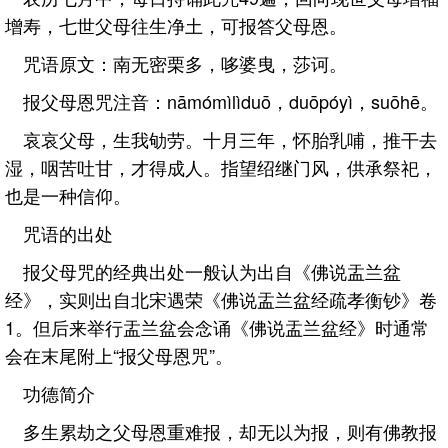
增寿，七世父母往生净土，可报答父母恩。
咒语原文：南无密栗多，哆婆曳，莎诃。
报父母恩咒注音：nāmómìlìduō，duōpóyì，suōhē。
哀哀父母，生我劬劳。十月三年，怀胎乳哺，推干去
湿，咽苦吐甘，才得成人。指望绍继门风，供承祭祀，
也是一种信仰。
咒语的出处
报父母咒的经典出处一般认为出自《佛说盂兰盆
经》，实则出自北宋遇荣《佛说盂兰盆经疏孝衡钞》卷
1。但后来举行盂兰盆会念诵《佛说盂兰盆经》时通常
会在末尾附上“报父母恩咒”。
功德简介
多生累劫之父母恩重难报，却无以为报，则有佛教报