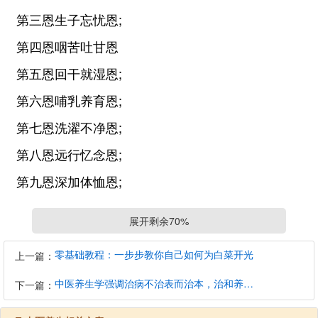
第三恩生子忘忧恩;
第四恩咽苦吐甘恩
第五恩回干就湿恩;
第六恩哺乳养育恩;
第七恩洗濯不净恩;
第八恩远行忆念恩;
第九恩深加体恤恩;
第十恩究竟怜愍恩。
展开剩余70%
因为父母有上述十大恩情，所以要念《报父母恩
咒》：
零基础教程：一步步教你自己如何为白菜开光
上一篇：
慈母十大深恩：
中医养生学强调治病不治表而治本，治和养兼顾是有必要的
下一篇：
“第一是母亲怀着胎儿，百般顾爱保护的恩德。