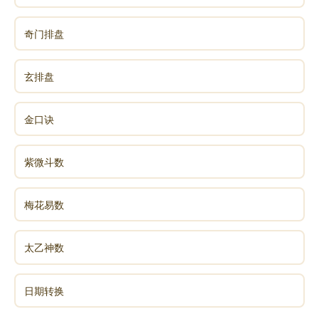
随，怜儿受寒受冻，怕儿受苦受累，倘若知道儿女受了
一丝一毫的痛苦，慈母就夜不成眠、心酸不已!
奇门排盘
第十颂扬父母“究竟怜子”的深恩：父母的慈爱犹如日
月的光辉。日月永恒普照大地，亲心永远怀念儿女，亲
玄排盘
恩深重，亲心更是无时或止起居行止心常惦念，不论家
居外出更是心随左右，即使百岁爹娘，亦常为八十岁的
金口诀
儿女付出爱心，要说父母的恩德慈爱有时尽，除非生死
异路隔断了。
紫微斗数
(转载)
梅花易数
本文实为转载，不代表个人观点，专注分享，若有侵
权，请告知删除。
太乙神数
持续放生者，受佛菩萨、天地一切神仙赞叹护佑，功
德无量，必然有求必应。
日期转换
消灾免难：称念“南无阿弥陀佛”第一功德，成就不可