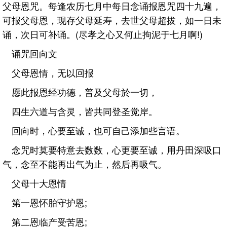
父母恩咒。每逢农历七月中每日念诵报恩咒四十九遍，
可报父母恩，现存父母延寿，去世父母超拔，如一日未
诵，次日可补诵。(尽孝之心又何止拘泥于七月啊!)
诵咒回向文
父母恩情，无以回报
愿此报恩经功德，普及父母於一切，
四生六道与含灵，皆共同登圣觉岸。
回向时，心要至诚，也可自己添加些言语。
念咒时莫要特意去数数，心更要至诚，用丹田深吸口
气，念至不能再出气为止，然后再吸气。
父母十大恩情
第一恩怀胎守护恩;
第二恩临产受苦恩;