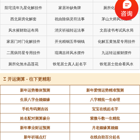
第三颂扬“生子忘忧”的恩惠：母亲生产时由于用力的
阳宅流年九星化解挂件
家居补缺角牌
厕所化秽气煞套
缘故，五藏六腑像被撕裂一般，痛苦挣扎，昏过去了好
几回，为子女所流的血，就如宰羊，泉涌而出，经过这
西北厨房化解套
祝由除病灵符法事
茅山大师风水挂画
场大难不死的母亲，苏醒过来第一件事，就是垂询自己
风水摧财助运布局
消灾祈福转运法事
文昌读书考试风水局
的爱子，知道爱儿确已平安无事，内心欢喜若狂，抱在
家居门对门化解挂件
开光精铜五帝铜钱
化解五黄煞星专用挂件
怀里，脸上露出欣慰的笑容，一阵欢喜过后，难忍的痛
二黑病符星专用挂件
琉璃吉祥风水摆件
九运转运摧财摆件
楚又如排山倒海般的涌来，刚才全然为得子而忘了伤
疼，现在又得忍受肉体上痛彻心肠的苦楚。
厕所化煞水晶莲花
铁笔居士真人起名字
铁笔居士批命看风水
第四颂扬父母“咽苦吐甘”的恩惠：父母对子女的恩惠
Ξ
开运测算 - 往下更精彩
比海深，对子女的照顾与爱护不分日夜，也不曾皱一下
新年运势整体预测
新年爱情运势精准预测
眉头，父母对子女的爱重情深，确是无法形容，只要子
生辰八字合婚姻缘
八字精批一生命理
女能得温饱，自己挨饿受冻也心甘情愿，只要儿女欢喜
快乐，父母就感到安慰。
手机号码测吉凶
宝宝在线起名字
姓名配对测算缘分
紫微斗数一生精批
第五颂扬慈母“回干就湿”的恩德，慈母爱儿无微不
新年事业财运预测
月老姻缘算婚姻
至，夜晚孩儿尿床，弄湿被褥，赶快把孩子移到干燥的
新年祈福点灯
在线自助百分起名
地方，自己睡在又湿又冷的地方丝毫没有怨言，只要孩