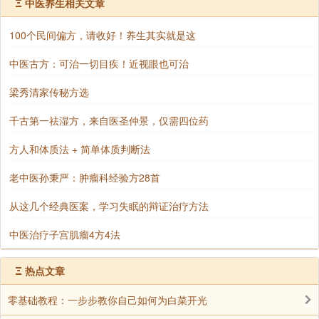
Ξ
中医养生相关文章
第二是母亲分娩时受尽极大苦楚的恩德。
100个民间偏方，请收好！养生其实就是这
第三是虽然为子受尽折磨，既产得爱儿却忘了为子所
受的一切忧苦的恩德。
中医古方：可治一切目疾！近视眼也可治
第四是为哺食爱儿，尽以美味喂儿的恩德。
梁秀清家传秘方选
第五是为使幼儿安睡，宁可自己受潮受冻的深恩。
千古第一祛湿方，来自医圣仲景，仅需四位药
第六是以乳哺儿，儿肥母瘦的深恩。
方人和体质法 + 简单体质判断法
第七是为儿洗涤不净，不惜玉手污染，不怕皮肉冻裂
老中医孙秉严：肿瘤科经验方28首
的深恩。
从这几个经典医案，学习失眠的辩证治疗方法
第八是儿有远行，母依门遥望，流泪想念的深恩。
中医治疗子宫肌瘤4方4法
第九是愿代儿受苦，无限体恤爱怜的深恩。
Ξ
热点文章
第十是慈母爱儿怜儿之心，永无休止的深恩。”
以下佛陀逐条赞颂亲恩的伟大：
零基础教程：一步步教你自己如何为白菜开光