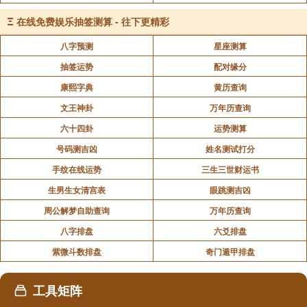
子睡得好，自己受冷受冻并不介意。母亲的双乳，是孩
Ξ
在线免费娱乐抽签测算 - 往下更精彩
儿的圣殿，带给孩儿温暖与健康;母亲的两袖，更为孩儿
八字预测
星座测算
遮挡了风寒，父母为照顾幼儿，吃没吃好，睡没睡好，
抽签运势
配对缘分
想发设法博取孩儿的欢心，只要儿女睡得安稳，快快长
康熙字典
黄历查询
大，母亲也就心满意足了，别无所求。
文王神卦
万年历查询
第六颂扬“哺乳养育”的深恩：慈母的恩德如大地持
六十四卦
运势测算
载，滋生万物，严父的恩德如天之覆盖广被，滋润众
号码测吉凶
姓名测试打分
生，父母爱子女之心都一样，父母的深恩亦皆相同，只
手纹在线运势
三生三世财运书
要你是父母的儿女，无论长得多丑，他们永远不会嫌你
生男生女清宫表
眼跳测吉凶
丑，更不会怒目相对，就是你手脚卷曲不灵，他们也不
周公解梦自助查询
万年历查询
会厌恶你，相反地更加爱怜照顾你，就因为你是父母的
八字排盘
六爻排盘
心肝宝贝孩子，父母的真情何其感人，父母的恩情何其
伟大啊!
紫微斗数排盘
奇门遁甲排盘
第七颂扬“洗濯不净”的亲恩：母亲原是金枝玉叶之
工具矩阵
身，芙蓉花般的美貌，精神健旺而丰盛的，眉如柳丝一