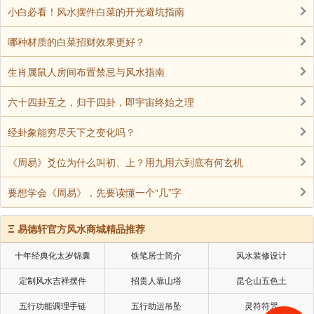
第一赞扬“怀胎守护”的恩德：“人身难得，经过了轮回
小白必看！风水摆件白菜的开光避坑指南
劫数才得人身，同时又与此生的父母有缘，得以藉着母
哪种材质的白菜招财效果更好？
胎托生到人间来;五个月左右，胎儿在母腹中渐渐生出五
藏六腑，六个月前段，六精眼、耳、鼻、口舌、意的窍
生肖属鼠人房间布置禁忌与风水指南
门也都开了，胎儿的重量天天增加，母亲觉得有山狱般
六十四卦互之，归于四卦，即宇宙终始之理
的沉重，胎儿在母腹中乱踢乱动，使慈母觉得如同地震
风炎，心惊胆颤，心上一直惦念腹中的胎儿，加上身心
经卦象能穷尽天下之变化吗？
的疲乏，也懒得打扮自己，漂亮的衣服收起来了，也很
《周易》爻位为什么叫初、上？用九用六到底有何玄机
少对镜梳妆。”
第二颂扬“临产受苦”的深思：经过十月怀胎日满月
要想学会《周易》，先要读懂一个“几”字
足，即将分娩，产前几天母亲像是得了重病，四肢乏
Ξ
易德轩官方风水商城精品推荐
力，每天昏昏沉沉地，尤其心里更是充满了恐惧焦急，
难以描述，为了担心孩儿的平安，经常泪满襟，以悲愁
十年经典化太岁锦囊
铁笔居士简介
风水装修设计
的语调告诉亲友：“我最怕的并不是自身的安危，而是担
定制风水吉祥摆件
招贵人靠山塔
昆仑山五色土
心无情的死神，夺走了我宝贝孩子的小生命!”
五行功能调理手链
五行助运吊坠
灵符符咒