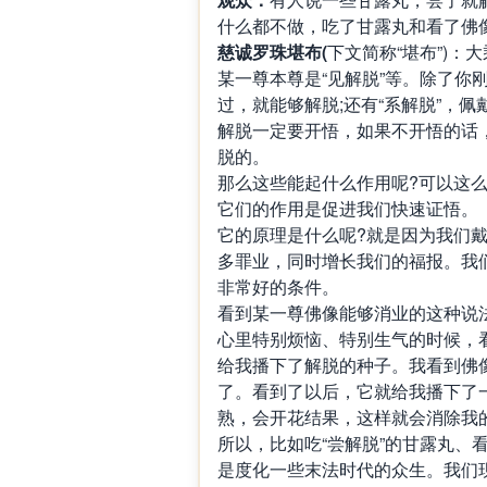
什么都不做，吃了甘露丸和看了佛像
慈诚罗珠堪布(
下文简称“堪布”)
某一尊本尊是“见解脱”等。除了你
过，就能够解脱;还有“系解脱”，
解脱一定要开悟，如果不开悟的话
脱的。
那么这些能起什么作用呢?可以这
它们的作用是促进我们快速证悟。
它的原理是什么呢?就是因为我们
多罪业，同时增长我们的福报。我
非常好的条件。
看到某一尊佛像能够消业的这种说
心里特别烦恼、特别生气的时候，
给我播下了解脱的种子。我看到佛
了。看到了以后，它就给我播下了
熟，会开花结果，这样就会消除我
所以，比如吃“尝解脱”的甘露丸、
是度化一些末法时代的众生。我们