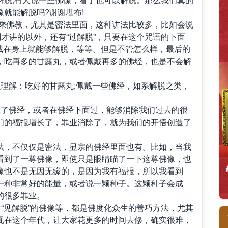
就能解脱吗?谢谢堪布!
：大乘佛教，尤其是密法里面，这种讲法比较多，比如会说
刚才讲的以外，还有“过解脱”，只要在这个咒语的下面
佩戴在身上就能够解脱，等等。但是不管怎么样，最后的
，吃再多的甘露丸，或者佩戴再多的佛经，也是不会解
么理解：吃好的甘露丸;佩戴一些佛经，如系解脱之类，
戴了佛经，或者在佛经下面过，能够消除我们过去的很
们的福报增长了，罪业消除了，就为我们的开悟创造了
法，不仅仅是密法，显宗的佛经里面也有。比如，当我
看到了一尊佛像，即使只是眼睛瞄了一下这尊佛像，也
像也不是无因无缘的，是因为我有福报，所以我看到
一种非常好的能量，或者说一颗种子。这颗种子会成
的很多罪业。
看“见解脱”的佛像等，都是佛度化众生的善巧方法，尤其
现在这个年代，让大家花更多的时间去修，确实很难，