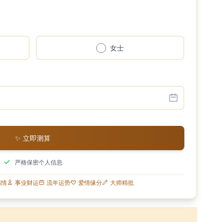
女士
✨ 立即测算
严格保密个人信息
感情
事业财运
流年运势
爱情缘分
大师精批