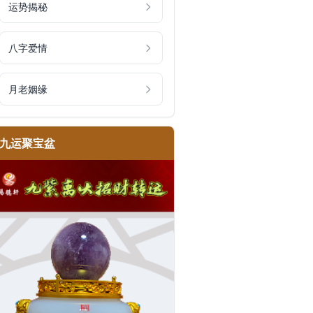
运势揭秘
八字爱情
月老姻缘
九运聚宝盆