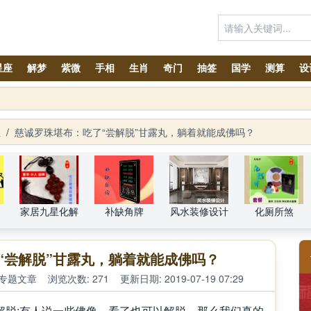
星座
解梦
紫微
手相
生肖
奇门
抽签
国学
测算
设
生
/
慈诚罗珠堪布：吃了“尝解脱”甘露丸，躺着就能成佛吗？
家居九星化解
补缺角牌
风水装修设计
化厕所煞
“尝解脱”甘露丸，躺着就能成佛吗？
专题文章
浏览次数: 271
更新日期: 2019-07-19 07:29
解脱;有人说一些佛像，看了也可以解脱。那么我们真的