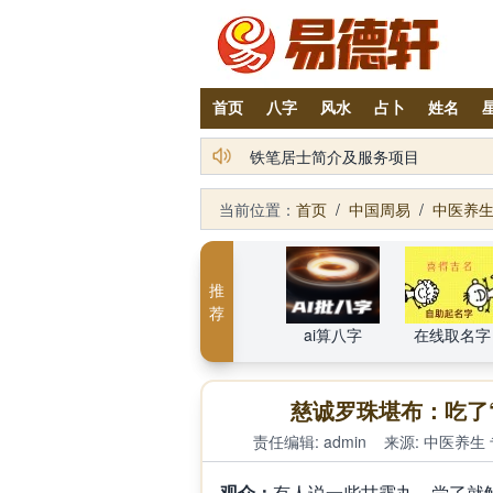
首页
八字
风水
占卜
姓名
2026丙午年铁笔居士精批年运说明
当前位置：
首页
/
中国周易
/
中医养
推
荐
ai算八字
在线取名字
慈诚罗珠堪布：吃了
责任编辑: admin
来源:
中医养生
观众：
有人说一些甘露丸，尝了就