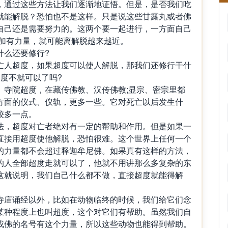
，通过这些方法让我们逐渐地证悟。但是，是否我们吃
就能解脱？恐怕也不是这样。只是说这些甘露丸或者佛
自己还是需要努力的。这两个要一起进行，一方面自己
更加有力量，就可能离解脱越来越近。
什么还要修行?
亡人超度，如果超度可以使人解脱，那我们还修行干什
度不就可以了吗?
。寺院超度，在藏传佛教、汉传佛教;显宗、密宗里都
方面的仪式、仪轨，更多一些。它对死亡以后发生什
较多一点。
法，超度对亡者绝对有一定的帮助和作用。但是如果一
直接用超度使他解脱，恐怕很难。这个世界上任何一个
的力量都不会超过释迦牟尼佛。如果真有这样的方法，
的人全部超度走就可以了，他就不用讲那么多复杂的东
这就说明，我们自己什么都不做，直接超度就能得解
寺庙诵经以外，比如在动物临终的时候，我们给它们念
某种程度上也叫超度，这个对它们有帮助。虽然我们自
或佛的名号有这个力量，所以这些动物也能得到帮助。