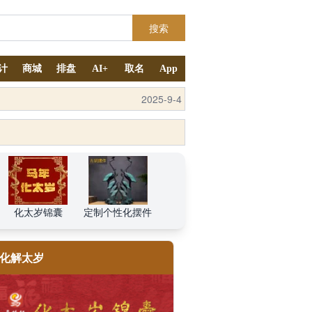
搜索
计
商城
排盘
AI+
取名
App
2025-10-11
化太岁锦囊
定制个性化摆件
化解太岁