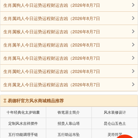
岳河海大地龙神、往古人伦、阿修罗众，冥宫眷属、地
生肖属狗人今日运势运程财运吉凶（2026年8月7日
狱众生、幽魂滞魄、无主无依诸鬼神众，法界旁生。六
道中有四圣六凡，普同供养。对未发菩提心者因此水陆
生肖属鸡人今日运势运程财运吉凶（2026年8月7日
胜会发苦提心;未脱苦轮者，因此得不退转;未成佛得道
生肖属猴人今日运势运程财运吉凶（2026年8月7日
者，因此得道成佛。”
生肖属羊人今日运势运程财运吉凶（2026年8月7日
明末祩宏依志磐《新仪》，稍事改删，行于杭州，清
道光年间，仪润依袾宏之意，详述水陆法会作法规则，
生肖属马人今日运势运程财运吉凶（2026年8月7日
著成《法界圣凡水陆普度大斋胜会仪轨会本》六卷，成
生肖属蛇人今日运势运程财运吉凶（2026年8月7日
为现行水陆法会仪式的基本依据。另外，现行水陆法会
还杂采清咫观所撰《法界圣凡水陆大斋普利道场性相通
生肖属龙人今日运势运程财运吉凶（2026年8月7日
论》九卷(略为《鸡园水陆通论》)和(水陆道场法轮宝忏)
十卷中的有关规定。
Ξ
易德轩官方风水商城精品推荐
现行水陆法会一般须七昼夜，包括结界洒净、遣使发
十年经典化太岁锦囊
铁笔居士简介
风水装修设计
符，请上堂、供上堂、请下堂、供下堂、奉浴，施食、
定制风水吉祥摆件
招贵人靠山塔
昆仑山五色土
授戒、送圣等法事内容。从法会坛场布置来看，一般分
五行功能调理手链
五行助运吊坠
灵符符咒
为内坛和外坛两部分，其中以内坛为主。外坛则有六个