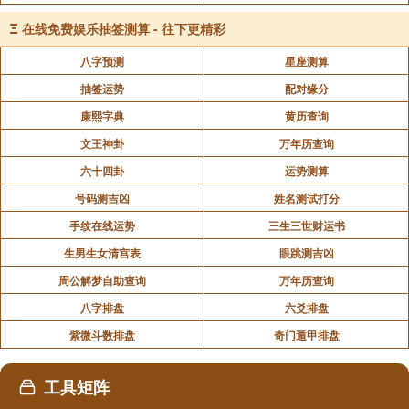
藏经于法云殿;每日披览，经三年才完成仪文。梁武帝手
Ξ
在线免费娱乐抽签测算 - 往下更精彩
捧仪文、不点灯烛，祈祷表白三宝，水陆仪文若文体不
八字预测
星座测算
通畅，有所违背教义，不能广济众生，则灯暗如初;若道
抽签运势
配对缘分
理契合，希望拜起，灯烛不点自明。祈祝完毕一礼，灯
康熙字典
黄历查询
烛尽明，再拜宫殿震动，三顶礼，空中飘下香华，从
文王神卦
万年历查询
此，为广大众生普度忏罪的水陆法会盛行至今。
六十四卦
运势测算
1、水陆法会内坛为甚么要结界
号码测吉凶
姓名测试打分
水陆法会分为内坛佛事及外坛佛事，内坛佛事主要与
手纹在线运势
三生三世财运书
四圣六凡交流，是整个水陆法会的主轴核心，由于内坛
生男生女清宫表
眼跳测吉凶
佛事繁重，加上主法者必须专心观想，为防闲杂人等扰
周公解梦自助查询
万年历查询
乱，因此内坛必须结界，以庄严坛场，故由发起人代表
八字排盘
六爻排盘
所有功德主参加礼拜佛事。
紫微斗数排盘
奇门遁甲排盘
2、水陆法会的功德何在
工具矩阵
水陆法会以众缘共同成就，发一善心随喜参与，就有