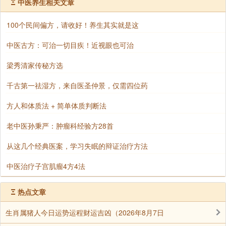
参加水陆法会的意义在于学习平等心度众，以无遮大
Ξ
中医养生相关文章
会表达对一切众生的友爱、关怀与好意。除了给予衣食
100个民间偏方，请收好！养生其实就是这
外，更要以佛法令众生入无余涅槃，即没有烦恼、生
死、挂碍。
中医古方：可治一切目疾！近视眼也可治
水陆法会的内容
梁秀清家传秘方选
在老一辈人心目中，“水陆”曾是佛教的代名词，很多
千古第一祛湿方，来自医圣仲景，仅需四位药
关于佛教的仪式、经文、信仰的知识，都是先从水陆道
方人和体质法 + 简单体质判断法
场里得到的;其法会内容又以诵经，礼忏、说戒，奉浴、
斋僧、放生、放焰口等活动为主。关于水陆法会的种种
老中医孙秉严：肿瘤科经验方28首
仪式，主要是由梁武帝的《六道慈忏》和唐代无遮大斋
从这几个经典医案，学习失眠的辩证治疗方法
结合发展而成，至宋代形成了稳定的仪式。宗颐撰《水
陆缘起》对此作过详细介绍。
中医治疗子宫肌瘤4方4法
宗颐说，水陆供养的对象分上中下，“上供养法界诸
Ξ
热点文章
佛，诸位菩萨、缘觉、声闻、明王，八部、婆罗门仙;次
则供养梵王帝释二十八天、尽虚空一切尊神;下则供养五
生肖属猪人今日运势运程财运吉凶（2026年8月7日