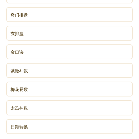
另外，在水陆法会七天佛事中，约有上百首的散套曲
牌，也是一大特色。
奇门排盘
注：佛光寺、易德轩于10月份在梅州佛光寺举办第二
届水陆法会，详情了解：
玄排盘
http://www.xuefo.net/nr/article37/369081.html
金口诀
声明：部分内容来于网络，如有侵权，请联系我们删除！以上内容，并
紫微斗数
不代表易德轩观点。
梅花易数
太乙神数
日期转换