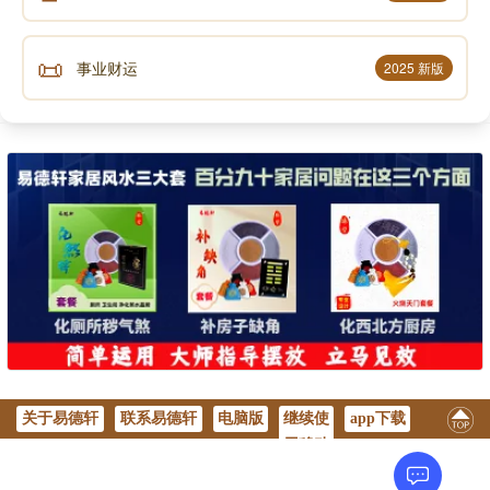
📜
事业财运
2025 新版
关于易德轩
联系易德轩
电脑版
继续使
app下载
用移动
版