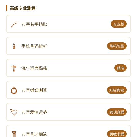
高级专业测算
🪄
八字名字精批
专业版
📱
手机号码解析
号码能量
🎐
流年运势揭秘
精准
💍
八字婚姻测算
姻缘奥秘
💘
八字爱情运势
发现真爱
🧧
八字月老姻缘
勇敢求爱