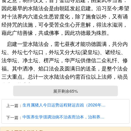
因此最早的水陆法会是由朝廷发起启建。沿习至今;希望
对十法界内六道众生悉皆度化，除了施食以外，又有诵
经持咒的法施，可令受苦众生心开意解，得法水滋润，
藉此广结善缘，共成佛事，因此功德最为殊胜。
启建一堂水陆法会，需七昼夜才能功德圆满，共分内
坛、外坛七个坛口，外坛又分大坛(梁皇坛)、诸经坛、
法华坛、净土坛、楞严坛，华严坛供僧信二众礼忏、修
福。其中洒净、焰口法会及圆满日的送圣，是整个法会
三大重点。总计一次水陆法会约需百位以上法师，动员
人力、物力颇巨。
展开剩余65%
若法会由一般信徒共同发起、集资修设，称为“众姓水
陆”;如果财力雄厚，发大心独资营办，称为“独姓水陆”。
生肖属猪人今日运势运程财运吉凶（2026年8月7日）详解查询
上一篇：
佛光山向以广结善缘为原则，每次启建水陆法会都希望
中医养生学强调治病不治表而治本，治和养兼顾是有必要的
下一篇：
以万缘共成佛事;，故称“万缘水陆法会”。