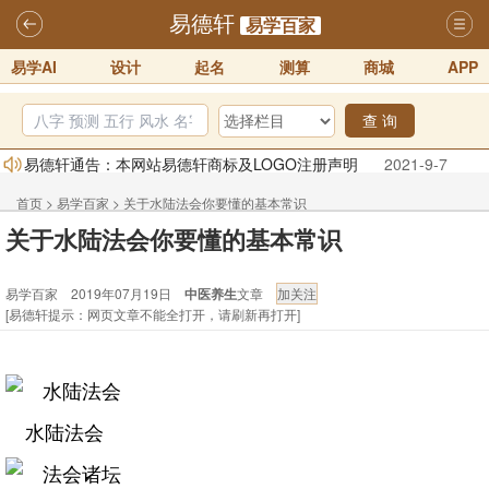
易德轩
易学百家
易学AI
设计
起名
测算
商城
APP
查 询
易德轩通告：本网站易德轩商标及LOGO注册声明
2021-9-7
易德轩易学ai，ai批八字紫微命理相学，ai智能体客服系统开通，欢迎
首页
>
易学百家
>
关于水陆法会你要懂的基本常识
体验！！
2025-07-01
关于水陆法会你要懂的基本常识
易德轩网重构及升能完成，欢迎大家来体验新程序及感觉！！
2025-07-01
易学百家 2019年07月19日
中医养生
文章
2026年化太岁锦囊属马、鼠、牛、龙、兔、狗、鸡生肖化太岁开始预
[易德轩提示：网页文章不能全打开，请刷新再打开]
订！！
2025-10-01
2026丙午年铁笔居士精批年运说明
2025-10-12
易德轩首席风水大师铁笔居士简介！！
2021-9-2
水陆法会