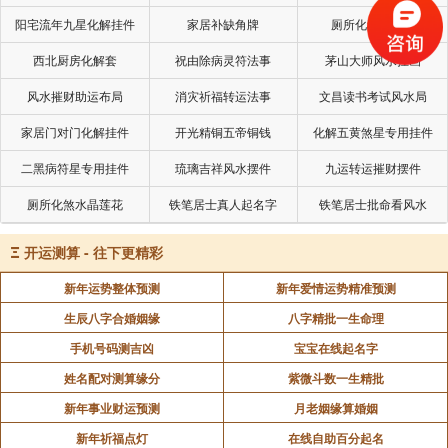
坛场：大坛专门礼拜《梁皇宝忏》;诸经坛读诵规定的大
阳宅流年九星化解挂件
家居补缺角牌
厕所化秽气煞套
乘经典如《金光明经》等;法华坛专诵《妙法莲华经》;
西北厨房化解套
祝由除病灵符法事
茅山大师风水挂画
净土坛诵《阿弥陀经》与称念阿弥陀佛名号;华严坛静阅
风水摧财助运布局
消灾祈福转运法事
文昌读书考试风水局
《华严经》;楞严坛诵持《楞严经》。
家居门对门化解挂件
开光精铜五帝铜钱
化解五黄煞星专用挂件
此外，水陆法会内坛的基本程式是：第一日外坛洒
二黑病符星专用挂件
琉璃吉祥风水摆件
九运转运摧财摆件
净、外坛结界、遣使建幡;第二日请上堂、奉浴;第三日
供上堂、请赦、斋僧;第四日请下堂、奉浴、说戒;第五
厕所化煞水晶莲花
铁笔居士真人起名字
铁笔居士批命看风水
日供下堂、斋僧;第六日主法亲祝上下堂、放生;第七日
Ξ
开运测算 - 往下更精彩
普供上下堂，斋僧、迎上下堂至外坛、送圣，至此水陆
法会即告圆满结束。
新年运势整体预测
新年爱情运势精准预测
生辰八字合婚姻缘
八字精批一生命理
水陆法会诸问
手机号码测吉凶
宝宝在线起名字
改恶、修善、净心，是佛教的根本教义，当初梁武帝
姓名配对测算缘分
紫微斗数一生精批
夜梦神僧告诉他“六道四生，受苦无量，宜建水陆大斋以
新年事业财运预测
月老姻缘算婚姻
普济之”，隔天问文武百官，都不知道所说何意，只有宝
新年祈福点灯
在线自助百分起名
志禅师建言梁武帝广寻经教。最后梁武帝派遣法师迎大