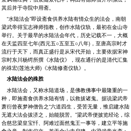
其后并于寺院中用斋。
“水陆法会”即设斋食供养水陆有情众生的法会，南朝
梁武帝得宝志禅师指教，创作水陆仪轨，最初在金山寺
举行。关于最早的水陆法会年代，历史记载不一，大概
在天监四至七年(西元五○五至五○八年)，至唐高宗时才
流行于天下，而真正盛行是从宋代开始，主要依据宋神
宗时东川杨锷所撰《水陆仪》，现在通行的是清代汇集
的袾宏(莲池大师)《水陆修斋仪轨》。
水陆法会的殊胜
水陆法会，又称水陆道场，是佛教佛事中最隆重的一
种，即施斋食供养水陆有情，以救拔诸鬼。据说梁武帝
萧衍曾夜梦神僧告之“六道四生，受苦无量，惟启建水陆
无遮大法会拔济之，始能脱苦。”梁武帝便披览经论，综
合慈悲梁皇宝忏、阿难过面然鬼王一事等，建立平等施
食之意，制作仪文，首于金山寺启建，由梁武帝当斋：