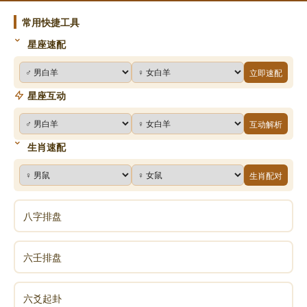
无量的不可思议功德存在;功德其实贵在一念的虔诚，能
常用快捷工具
够不为一己而为一切众生，其所发的愿心愈是广大，功
德愈是不可限量。
星座速配
3、水陆法会的特点有哪些
立即速配
水陆法会有三大特点：一是时间长，多则四十九天，
星座互动
少则七天，最少也有三天：二是规模大，参加的僧人可
互动解析
多达千人;三是法事全，凡佛教各种常见法事无不包括在
生肖速配
内，还要悬挂多则两百余幅，少则一百二十幅“水陆
画”。水陆画分为三类，一是诸佛菩萨，诸天、明王、罗
生肖配对
汉，护法神等;二是诸神祇，如三清、十二真君、五岳，
二十八宿、列曜、六丁六甲、八仙等;三是龙王、阎王、
八字排盘
六道中旁生、饿鬼和鬼王等。法会悬挂那些画，就代表
要召请那些“尊神”，法会后，再将画幅取下收好。这是
六壬排盘
水陆法会专用的佛事人物画，平时一般法会不会悬挂出
来。
六爻起卦