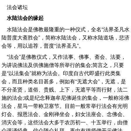
法会诸坛
水陆法会的缘起
水陆法会是佛教最隆重的一种仪式，全名“法界圣凡水
陆普度大斋胜会”，简称水陆法会，又称水陆道场，悲济
会等，用以追荐，普度“法界圣凡”。
“法会”是佛教仪式，又作法事、佛事、斋会、法要，
为讲说佛法及供佛施僧等所举行的集会;简言之，只要
是“以法集会”就称为法会。印度自古代即盛行此类集
会，而且种类名目甚多，例如有“无遮大会”，无遮，是
不分圣贤，道俗、贵贱、上下，无遮平等而行财，法二
施的法会;或是纪念释迦牟尼佛诞生的集会，一般称浴佛
法会，星马一带称卫塞节。目前一般常举行法会有光明
灯会、报恩法会、金刚禅坐会，妇女法座会、念佛会、
消灾会等，这些法会大多于农历初一、十五举行，由僧
众讽诵经典，信众随众礼拜，再由有德师僧开示佛法，