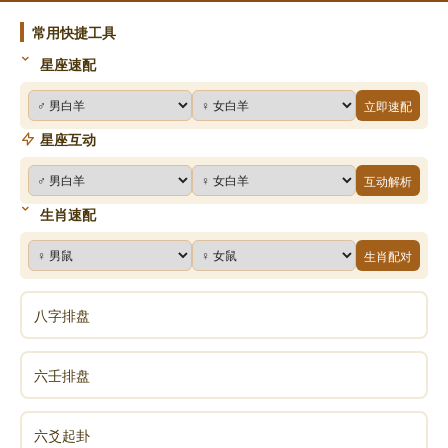
也不想穿衣服，也不想睡觉，也不想作工，什么都不需
常用快捷工具
要做了，这是最好的。可是，虽然说最好，也有一个最
星座速配
不好，什么是最不好的呢?死了，如果你做善事，就生
到三善道里头去;如果你做恶事，就生到三恶道里边去，
立即速配
或者堕地狱，或者转饿鬼，或者做畜生。昨天有几个游
星座互动
客到佛堂，我给他们讲做军人应有的责任。什么责任
互动解析
呢?我说在军人里头，也有菩萨，也有修罗。菩萨就在
军队里来教化众生，令众生不要杀人杀得太多了;修罗也
生肖速配
是在军队里头，但他却叫众生杀得越多越好。杀的人越
生肖配对
多，他的威风越够，他的功劳也最高。菩萨则叫人不要
杀生，令两个国家和平相处，把事情和平解决，他对军
八字排盘
人说若能如此，那么他的功劳就是最高，也会做最高的
官。我告诉他们要学菩萨，不要学修罗。
六壬排盘
什么叫修罗?什么又叫菩萨?中国有两个将官，一个是
关羽，他杀的人非常多，可是他死了之后做菩萨。秦将
六爻起卦
白起，他杀的人也多，可是他死了就去变成牛、变成