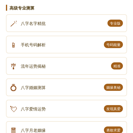
个中国人说：“哦!你讲这个道理是非常高深的，我将来
高级专业测算
要来学习佛法。”
🪄
说到不久命终，咱们现在每一个人应该自己想一想，
八字名字精批
专业版
我什么时候死呢?婆罗门女的母亲不久命终了，而我是
在哪一天死啊?我死了又到什么地方去啊?会不会和婆罗
📱
手机号码解析
号码能量
门女的母亲一样的去堕地狱?我们听经，听到每一个地
方，都要回光返照，照照自己，不是听了就当耳边风，
过耳不留的，那是没有意思的。每个人都有死的时候，
🎐
流年运势揭秘
精准
不要相信我方才说的──人死是最好的一件事;也不要相
信──说人死是最不好的一件事。人将来都要死，不管
💍
八字婚姻测算
姻缘奥秘
它是好还是不好。你做好，就是好;做不好，就是不好。
方才我说，“种善因，结善果;种恶因，结恶果。”
💘
古人有这么几句话：
八字爱情运势
发现真爱
若见他人死，我心热如火，
🧧
不是热他人，看看轮到我。
八字月老姻缘
勇敢求爱