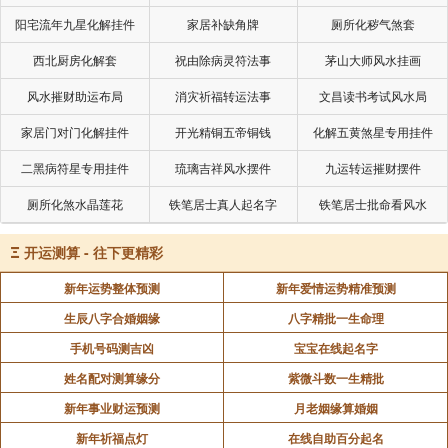
叫老千)。
阳宅流年九星化解挂件
家居补缺角牌
厕所化秽气煞套
“常轻三宝”：因为尽信邪法，所以就不信正法。说什
西北厨房化解套
祝由除病灵符法事
茅山大师风水挂画
么呢?邪法说：“你何必信佛?你就是佛，只要你给我六
风水摧财助运布局
消灾祈福转运法事
文昌读书考试风水局
十五块钱，就可以了。”六十五块钱就可以买一个佛做，
家居门对门化解挂件
开光精铜五帝铜钱
化解五黄煞星专用挂件
像这样的都是邪法、邪道，佛怎么可以用钱买来做的?
你可以做佛，但不是说用钱买佛来做。你用钱去做功
二黑病符星专用挂件
琉璃吉祥风水摆件
九运转运摧财摆件
德，功德做得够了，才能成佛的。你做功德，还要修
厕所化煞水晶莲花
铁笔居士真人起名字
铁笔居士批命看风水
道，还要参禅、打坐;你不修道，还是不可以的。好像释
迦牟尼佛他要是可以买佛做的话，他也不必去雪山坐了
Ξ
开运测算 - 往下更精彩
六年，然后在菩提树下夜睹明星而悟道。他在作太子
新年运势整体预测
新年爱情运势精准预测
时，有很多钱，就可以随便买一个佛来做，但佛不是人
生辰八字合婚姻缘
八字精批一生命理
可以用钱买的。轻三宝就是看不起三宝，见着和尚，见
手机号码测吉凶
宝宝在线起名字
着出家人，他就毁谤、破坏。好像广东人，见着比丘、
姓名配对测算缘分
紫微斗数一生精批
比丘尼最讨厌了。这就是常轻三宝。
新年事业财运预测
月老姻缘算婚姻
“是时圣女”：在这个时候，婆罗门女就“广设方便”：广
新年祈福点灯
在线自助百分起名