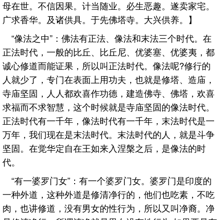
母在世。不信因果。计当随业。必生恶趣。遂卖家宅。
广求香华。及诸供具。于先佛塔寺。大兴供养。】
“像法之中”：佛法有正法、像法和末法三个时代。在
正法时代，一般的比丘、比丘尼、优婆塞、优婆夷，都
诚心修道而能证果，所以叫正法时代。像法呢?修行的
人就少了，专门在表面上用功夫，也就是修塔、造庙，
寺庙坚固，人人都欢喜作功德，建造佛寺、佛塔，欢喜
求福而不求智慧，这个时候就是寺庙坚固的像法时代。
正法时代有一千年，像法时代有一千年，末法时代是一
万年，我们现在是末法时代。末法时代的人，就是斗争
坚固。在觉华定自在王如来入涅槃之后，是像法的时
代。
“有一婆罗门女”：有一个婆罗门女。婆罗门是印度的
一种外道，这种外道是修清净行的，他们也吃素，不吃
肉，也讲修道，没有男女的性行为，所以又叫净裔。净