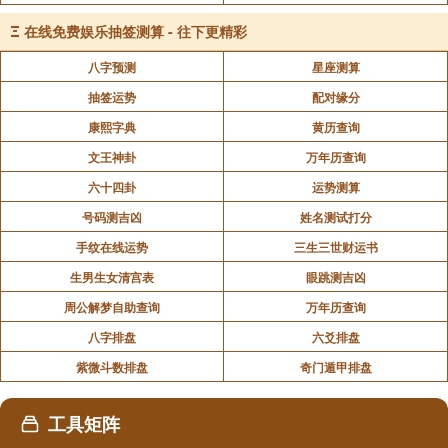
设就是设了很多种方便。方便是对于约略能相信法的
Ξ
在线免费娱乐抽签测算 - 往下更精彩
人，就对他讲方便，权巧方便。“劝诱其母”：劝是用好
话相劝，诱是诱导，以利诱之。好像小孩子欢喜吃糖，
八字预测
星座测算
你就对他说：“我有一块糖，跟着我走，就给你糖
抽签运势
配对缘分
吃。”这就叫诱。那么这一个婆罗门女对她母亲也是
康熙字典
黄历查询
说：“你跟着我学佛法，这佛法是最好的，是第一
文王神卦
万年历查询
的。”但是她的母亲也都不相信。劝诱其母“令生正见”：
六十四卦
运势测算
令她的母亲，生出正知正见来。“而此女母”：而这个婆
号码测吉凶
姓名测试打分
罗门女的母亲，“未全生信”：就是也信一点点，不是完
手纹在线运势
三生三世财运书
全，将信将疑的。如你说的好像有点道理，但是我想又
生男生女清宫表
眼跳测吉凶
不完全是，是信、疑各一半一半。好像我的皈依弟子，
周公解梦自助查询
万年历查询
对于师父所说的话，有的信一半，不完全信，或者是说
八字排盘
六爻排盘
这个道理不知道是不是这样子，这就叫将信将疑，即未
全生信。“不久命终”：这个婆罗门女的母亲，没好久就
紫微斗数排盘
奇门遁甲排盘
命终了。
工具矩阵
说这人如果死了，就什么也不知道了，也不想吃饭，