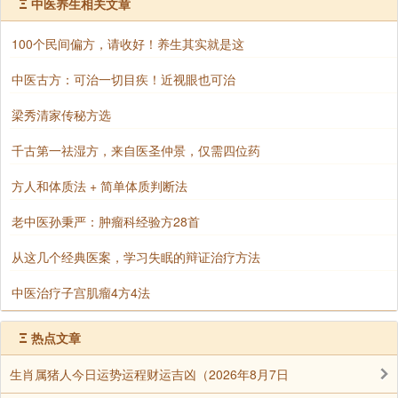
Ξ
中医养生相关文章
然保护着这个婆罗门女，但是“其母信邪，常轻三宝”：
她的母亲就不信正法，而信邪法。
100个民间偏方，请收好！养生其实就是这
怎么叫信邪?信邪不一定说是信旁门左道，她是将信
中医古方：可治一切目疾！近视眼也可治
将疑，今天信佛，明天又生起了怀疑心，不知道这是不
梁秀清家传秘方选
是──说是信三宝，我也没看见什么三宝佛;我也没看见
千古第一祛湿方，来自医圣仲景，仅需四位药
法，虽然说有经典，也都是这样子，没有什么不得了的;
僧──他也是个人嘛!这个僧人怎么就要我恭敬呢?生出一
方人和体质法 + 简单体质判断法
种怀疑，这就叫信邪了。没有正念，就是邪念;你没有正
老中医孙秉严：肿瘤科经验方28首
信，就是邪信，信邪了。好像有个外道说，你给我一百
万块钱，我就卖给你一个皇帝做，你来生就会做皇帝，
从这几个经典医案，学习失眠的辩证治疗方法
只要你给我一百万块钱就可以，那么你一想：喔!我来生
中医治疗子宫肌瘤4方4法
可以做皇帝，好!就拿一百万块钱给他，这就叫信邪了。
其实这皇帝怎么可以随便卖的呢?你怎么可以买皇帝来
Ξ
热点文章
做呢?或者现在的民主国家可以买总统做。你今生是个
生肖属猪人今日运势运程财运吉凶（2026年8月7日
女人，没有做总统，那你给我一百万块钱，我保证你来