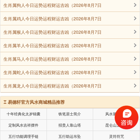
生可以做总统做。到来生无论有没有做总统，都找不着
生肖属狗人今日运势运程财运吉凶（2026年8月7日
他去要这一百万块钱，他也不是开一个保险公司来保险
你，所以这就叫信邪。
生肖属鸡人今日运势运程财运吉凶（2026年8月7日
怎么可以用一百万块钱买到一个总统做呢?没有这个
生肖属猴人今日运势运程财运吉凶（2026年8月7日
道理。如果今生用一百万块钱可以买到一个总统做，这
生肖属羊人今日运势运程财运吉凶（2026年8月7日
或许还是真的，为什么呢?我可以用一百万块钱去运动
(拉票)，使人人投我的票，那么我就可以做了。但是又
生肖属马人今日运势运程财运吉凶（2026年8月7日
要美国籍，外国籍不可以的。所以这就叫信邪，信邪就
生肖属蛇人今日运势运程财运吉凶（2026年8月7日
是所讲的没有道理，不合乎理。或者说是你给我一百
块、一千块钱、一万块钱，我保证你来生就做男子，不
生肖属龙人今日运势运程财运吉凶（2026年8月7日
做女人。你一听，喔!这可不错的，我一百万块钱买一个
男人做，并不算很贵，很便宜的。那么就给这个外道老
Ξ
易德轩官方风水商城精品推荐
师一百万块钱，一给他钱，他就放到荷包里去，饮酒吃
十年经典化太岁锦囊
铁笔居士简介
风水装修设计
肉，随便玩女人，什么都做，做完了，你也没法子再找
定制风水吉祥摆件
招贵人靠山塔
昆仑山五色土
钱回来，所以保证我来生做男人，这也不保险的，这都
叫邪。这是举出一、两种骗人的老千手段(专门骗人的就
五行功能调理手链
五行助运吊坠
灵符符咒