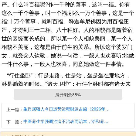
严。什么叫百福呢?作一千种的善事，这叫一福。你有
这么一千个善事，叫一个福;那么一万个善事，这是十个
福;十万个善事，就叫百福。释迦牟尼佛因为用百福庄
严，才得到三十二相、八十种好。人的相貌都是随着宿
世的因缘而长成的。所以某一个人相貌美丽，某一个人
相貌不美丽，这都是由于前生的关系。所以这个婆罗门
女，就受众人钦敬，她说一句话，一般人也欢喜听;她做
一件什么事，一般人也欢喜，同意她做这一件事情。
“行住坐卧”：行是走路，住是站，坐是坐在那地方，
卧是躺着的时候。“诸天卫护”：行住坐卧时都有诸天来
保护着她。好像我方才讲，我们现在结上界，每一个人
展开剩余88%
即使有业障，譬如有什么魔障，在这个时候也要停止，
不可以来扰乱你。因为你在这儿听经，所以现在结上
生肖属猪人今日运势运程财运吉凶（2026年8月7日）详解查询
上一篇：
界，把一切的帐目暂时都停止，不准来啰唆，不准来麻
中医养生学强调治病不治表而治本，治和养兼顾是有必要的
下一篇：
烦，叫你一心一意来听经。这婆罗门女，她行住坐卧
时，护法善神、天龙八部、诸天都来保护着她，可是虽