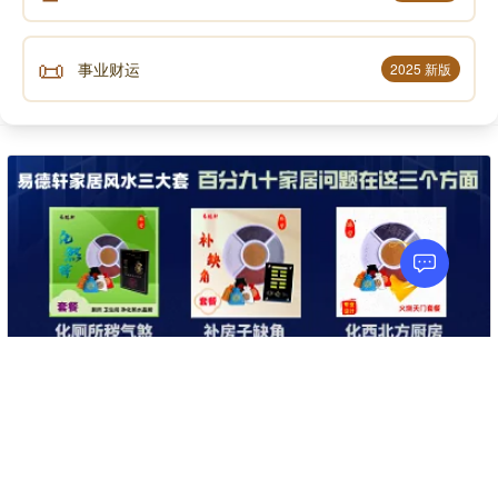
看见他人死的时候，我的心里热得好像火那么热。不
📜
是热他人，不是为他人死，我心里难过啊!他怎么死了?
事业财运
2025 新版
看看轮到我，慢慢就轮到我了。前几天我讲生的比死的
多，虽然生的比死的多，但是，死的也是一个一个轮
着，将来都要死的。所以呀，我们“若见他人死，我心热
如火，不是热他人，看看轮到我。”既然你不怕死，就赶
快去死，现在就可以死，为什么你又不死呢?这死并不
是怕不怕，而是好死和恶死的问题。恶死就是飞灾横
祸，或者被车撞死;或者飞机出了意外;坐轮船，轮船沉
了;坐火车，火车相撞了。这种种，你本来不想死，但是
就死了，这叫意外。意外之死，就是恶死。你要是愿意
死的时候，那死就是好死。你要是不愿意死呢?也可以
永远不死的来修道。
关于易德轩
联系易德轩
电脑版
继续使
app下载
修道人，生死自由。愿意活着，永远都活着;不愿意
用移动
活，现在一坐就往生，入涅槃了。但是你要有这功夫，
版