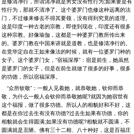
是修清净行，所谓清净就是男女没有性行为;如果要是有
性行为，那就不清净了。这个婆罗门也修这种远离的法
门，不过修来修去不得其要领，没有得到究竟的道理。
这是印度一种古老的宗教，即使到现在，印度还有很多
这种宗教。好像瑜伽，这都是一种婆罗门教所传出来
的。婆罗门教在中国来讲就是道教，也是修清净行的。
在觉华定自在王如来像法的时候，就有一位婆罗门种的
女子。这个婆罗门女，“宿福深厚”：宿是前生，她虽然
是婆罗门的女子，但是在前生就做了很多的好事，很多
的功德，所以宿福深厚。
“众所钦敬”：一般人见着她，就恭敬她，钦仰而恭
敬，为什么一般人会钦仰而恭敬她呢?就因为她宿世有
这个福报，做了很多功德。所以人的相貌好和不好，这
都是在你过去生有没有功德?过去生如果有功德，你的
相貌就会生得圆满;如果没有功德呢?相貌就不圆满，不
圆满就是丑陋。佛有三十二相、八十种好，这是百福庄