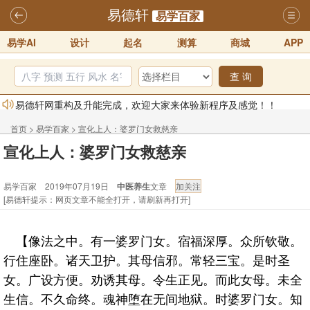
易德轩
易学百家
易学AI
设计
起名
测算
商城
APP
查 询
易德轩网重构及升能完成，欢迎大家来体验新程序及感觉！！
2025-07-01
首页
>
易学百家
>
宣化上人：婆罗门女救慈亲
2026年化太岁锦囊属马、鼠、牛、龙、兔、狗、鸡生肖化太岁开始预
宣化上人：婆罗门女救慈亲
订！！
2025-10-01
2026丙午年铁笔居士精批年运说明
2025-10-12
易学百家 2019年07月19日
中医养生
文章
[易德轩提示：网页文章不能全打开，请刷新再打开]
易德轩首席风水大师铁笔居士简介！！
2021-9-2
易德轩通告：本网站易德轩商标及LOGO注册声明
2021-9-7
【像法之中。有一婆罗门女。宿福深厚。众所钦敬。
易德轩易学ai，ai批八字紫微命理相学，ai智能体客服系统开通，欢迎
行住座卧。诸天卫护。其母信邪。常轻三宝。是时圣
体验！！
2025-07-01
女。广设方便。劝诱其母。令生正见。而此女母。未全
生信。不久命终。魂神堕在无间地狱。时婆罗门女。知