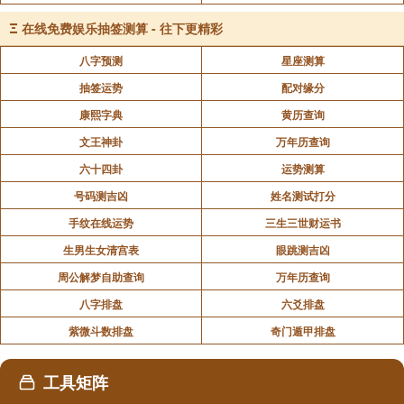
佛说：万物皆无常，有生必有灭，不执着于生灭，心
便能安静不起念，而得到永恒的喜悦。人因企求永远的
Ξ
在线免费娱乐抽签测算 - 往下更精彩
美好，不死而生出了痛苦。
八字预测
星座测算
佛说：缘是前世修来的因果,于是,相识是缘至,相忘是
抽签运势
配对缘分
缘散.
康熙字典
黄历查询
文王神卦
万年历查询
六十四卦
运势测算
声明：部分内容来于网络，如有侵权，请联系我们删除！以上内容，并
号码测吉凶
姓名测试打分
不代表易德轩观点。
手纹在线运势
三生三世财运书
生男生女清宫表
眼跳测吉凶
周公解梦自助查询
万年历查询
八字排盘
六爻排盘
紫微斗数排盘
奇门遁甲排盘
工具矩阵