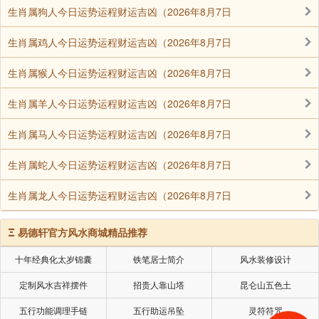
人。这世间就是这么一会事，所以不要把它当真的，当
生肖属狗人今日运势运程财运吉凶（2026年8月7日
真那你就苦了，罪就有得受了，而且要造很重的孽，一
定要看清楚看明白。善缘当然好，恶缘来了，那总是要
生肖属鸡人今日运势运程财运吉凶（2026年8月7日
报的，所谓欠命要尝命，欠钱要还钱，这个是不能不偿
生肖属猴人今日运势运程财运吉凶（2026年8月7日
还的。
生肖属羊人今日运势运程财运吉凶（2026年8月7日
但是，后天的教育能够补偿，教育是真正能叫他明白
这个道理，纵然过去世有怨，怨能够化解，实在讲，没
生肖属马人今日运势运程财运吉凶（2026年8月7日
有不能化解的怨仇。所以教育就是帮助我们化解，化恶
生肖属蛇人今日运势运程财运吉凶（2026年8月7日
缘变成善缘，化世间恩爱之缘，变成法缘。这是最殊胜
的了。“世间最珍贵的不是‘得不到’和‘已失去’，而是现在
生肖属龙人今日运势运程财运吉凶（2026年8月7日
能把握的幸福。”
Ξ
易德轩官方风水商城精品推荐
佛说：万法缘生，皆系缘分！偶然的相遇，蓦然回
首，注定了彼此的一生，只为了眼光交会的刹那。
十年经典化太岁锦囊
铁笔居士简介
风水装修设计
佛说：每个人所见所遇到的都早有安排，一切都是
定制风水吉祥摆件
招贵人靠山塔
昆仑山五色土
缘。缘起缘灭，缘聚缘散，一切都是定数。
五行功能调理手链
五行助运吊坠
灵符符咒