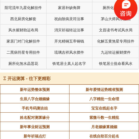
佛说：今生种种皆是前生因果。所谓“欲知前世因，今
阳宅流年九星化解挂件
家居补缺角牌
厕所化秽气煞套
生受者是”。
西北厨房化解套
祝由除病灵符法事
茅山大师风水挂画
佛说：一切有为法，皆是因缘合和，缘起时起，缘尽
风水摧财助运布局
消灾祈福转运法事
文昌读书考试风水局
还无，不外如是。
家居门对门化解挂件
开光精铜五帝铜钱
化解五黄煞星专用挂件
佛说：修百世方可同舟渡。修千世方能同枕眠，前生
二黑病符星专用挂件
琉璃吉祥风水摆件
九运转运摧财摆件
五百次的凝眸，换今生的擦肩。
厕所化煞水晶莲花
铁笔居士真人起名字
铁笔居士批命看风水
佛说：世间万物皆空，唯其空，方能包容万物。
佛说：凡事都有定数的，不能强求，只能随缘。
Ξ
开运测算 - 往下更精彩
佛说：忘记并不等于从未存在，一切自在来源于选
新年运势整体预测
新年爱情运势精准预测
择。而不是刻意，不如放开，放下的越多，拥有的就越
生辰八字合婚姻缘
八字精批一生命理
多。
手机号码测吉凶
宝宝在线起名字
姓名配对测算缘分
紫微斗数一生精批
佛说：握紧拳头，你的手是空的，伸开手掌，你拥有
全世界。
新年事业财运预测
月老姻缘算婚姻
新年祈福点灯
在线自助百分起名