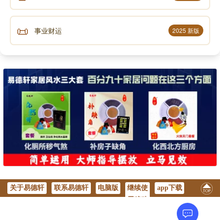
📜
事业财运
2025 新版
关于易德轩
联系易德轩
电脑版
继续使
app下载
用移动
版