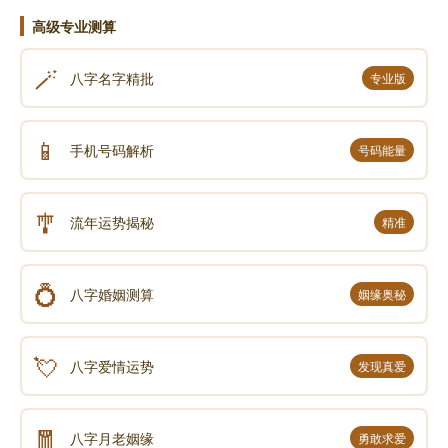
高级专业测算
🪄
八字名字精批
专业版
📱
手机号码解析
号码能量
🎐
流年运势揭秘
精准
💍
八字婚姻测算
姻缘奥秘
💘
八字爱情运势
发现真爱
🧧
八字月老姻缘
勇敢求爱