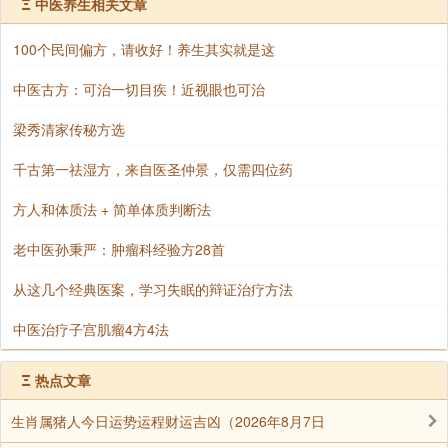
Ξ
中医养生相关文章
来的，这个都是事实，我们要明白这个道理。
第三种讨债的————
100个民间偏方，请收好！养生其实就是这
讨债鬼，那就看他欠的多少，欠他少呢，讨几年就讨
中医古方：可治一切目疾！近视眼也可治
完了，他就走了。讨债鬼一般呢，这小孩长得都非常可
梁秀清家传秘方选
爱，很喜欢他，为什么呢？因为你喜欢才肯还债嘛，还
完了他（她）就走了，如果欠得多了，大概要念到大
千古第一祛湿方，来自医圣仲景，仅需四位药
学，花了不少钱供养他，他才走了。
方人和体质法 + 简单体质判断法
第四种还债的————
老中医孙秉严：肿瘤科经验方28首
还债是儿女欠父母的，那也看欠多少，欠得多呢对父
从这几个经典医案，学习失眠的辩证治疗方法
母供养会供养的很周到，欠得少呢大概就是生活不挨
饿、不挨冻就可以了，供给你一点点就行了，没有孝敬
中医治疗子宫肌瘤4方4法
心，对父母不尊重，只是物质生活上给你照顾到，那叫
Ξ
热点文章
还债的。这四种缘，才变成一家人。
这个缘疏一点的就是家的亲切朋友，接近就变成一家
生肖属猪人今日运势运程财运吉凶（2026年8月7日