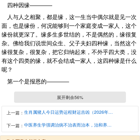
四种因缘————
人与人之相聚，都是缘，这一生当中偶尔就是见一次
面，也是缘份，何况能够到一个家庭变成一家人，这个
缘份就更深了。缘多生多世结的，不是偶然的，缘很复
杂。佛给我们说世间众生、父子夫妇四种缘，当然这个
缘很复杂，很复杂，把它归纳起来，不外乎四大类，没
有这个四类的缘，就不会结成一家人，这四种缘是什么
呢？
第一个是报恩的————
过去生中有善缘、欢喜缘。报恩的，这当然是最好
展开剩余56%
的，所以孝子贤孙是报恩来的。
生肖属猪人今日运势运程财运吉凶（2026年8月7日）详解查询
上一篇：
第二个是报怨的————
过去的怨家债主，这个来了，是来报怨的，这个我们
中医养生学强调治病不治表而治本，治和养兼顾是有必要的
下一篇：
常讲的败家子，小孩将来长大了，搞的家破人亡，报怨