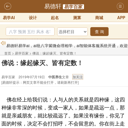
易德轩
易学百家
易学AI
设计
起名
测算
商城
APP
查 询
易德轩易学ai，ai批八字紫微命理相学，ai智能体客服系统开通，欢迎
体验！！
2025-07-01
首页
>
易学百家
>
佛说：缘起缘灭、皆有定数！
易德轩网重构及升能完成，欢迎大家来体验新程序及感觉！！
佛说：缘起缘灭、皆有定数！
2025-07-01
易学百家 2019年07月19日
中医养生
文章
2026年化太岁锦囊属马、鼠、牛、龙、兔、狗、鸡生肖化太岁开始预
[易德轩提示：网页文章不能全打开，请刷新再打开]
订！！
2025-10-01
2026丙午年铁笔居士精批年运说明
2025-10-12
佛在经上给我们说：人与人的关系就是四种缘，这四
易德轩首席风水大师铁笔居士简介！！
2021-9-2
种缘非常深的时候，变成一家人，如果是疏远一点，那
易德轩通告：本网站易德轩商标及LOGO注册声明
2021-9-7
就是亲戚朋友，就比较疏远了。如果没有缘份，你见了
面的时候，决定不会打招呼，不会留意的。你在街上走