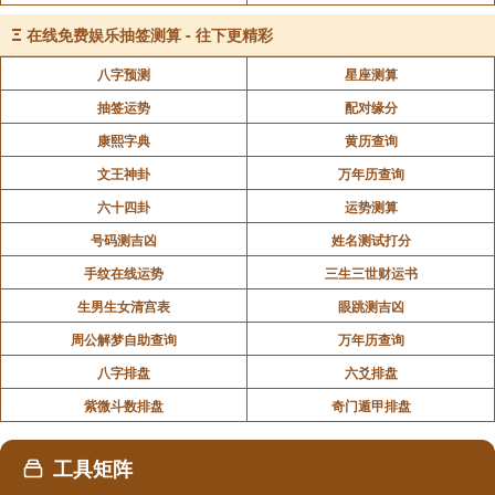
Ξ
在线免费娱乐抽签测算 - 往下更精彩
八字预测
星座测算
抽签运势
配对缘分
康熙字典
黄历查询
文王神卦
万年历查询
六十四卦
运势测算
号码测吉凶
姓名测试打分
手纹在线运势
三生三世财运书
生男生女清宫表
眼跳测吉凶
周公解梦自助查询
万年历查询
八字排盘
六爻排盘
紫微斗数排盘
奇门遁甲排盘
工具矩阵