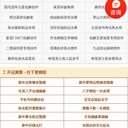
阳宅流年九星化解挂件
家居补缺角牌
厕所化秽气煞套
西北厨房化解套
祝由除病灵符法事
茅山大师风水挂画
风水摧财助运布局
消灾祈福转运法事
文昌读书考试风水局
家居门对门化解挂件
开光精铜五帝铜钱
化解五黄煞星专用挂件
二黑病符星专用挂件
琉璃吉祥风水摆件
九运转运摧财摆件
厕所化煞水晶莲花
铁笔居士真人起名字
铁笔居士批命看风水
Ξ
开运测算 - 往下更精彩
新年运势整体预测
新年爱情运势精准预测
生辰八字合婚姻缘
八字精批一生命理
手机号码测吉凶
宝宝在线起名字
姓名配对测算缘分
紫微斗数一生精批
新年事业财运预测
月老姻缘算婚姻
新年祈福点灯
在线自助百分起名