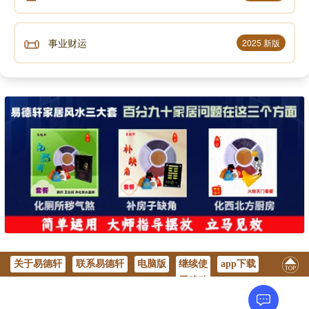
📜
事业财运
2025 新版
关于易德轩
联系易德轩
电脑版
继续使
app下载
用移动
版