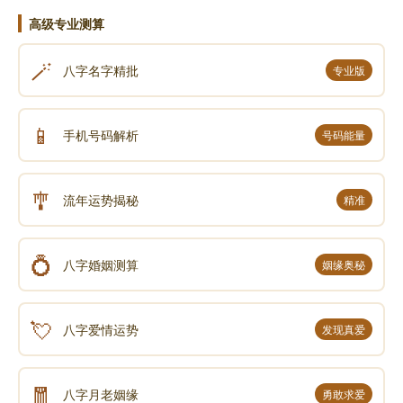
高级专业测算
🪄
八字名字精批
专业版
📱
手机号码解析
号码能量
🎐
流年运势揭秘
精准
💍
八字婚姻测算
姻缘奥秘
💘
八字爱情运势
发现真爱
🧧
八字月老姻缘
勇敢求爱