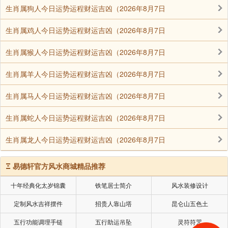
用教证说：虽然上师是一个凡夫人，但他在讲经说法
生肖属狗人今日运势运程财运吉凶（2026年8月7日
时，十方诸佛菩萨的加持都会融入他的心，所以也可令
生肖属鸡人今日运势运程财运吉凶（2026年8月7日
弟子获得利益。既然如此，那在此时就没必要再造不能
得到加持的不恭敬罪业。
生肖属猴人今日运势运程财运吉凶（2026年8月7日
——恭录于索达吉堪布仁波切《藏传净土法》
生肖属羊人今日运势运程财运吉凶（2026年8月7日
生肖属马人今日运势运程财运吉凶（2026年8月7日
声明：部分内容来于网络，如有侵权，请联系我们删除！以上内容，并
生肖属蛇人今日运势运程财运吉凶（2026年8月7日
不代表易德轩观点。
生肖属龙人今日运势运程财运吉凶（2026年8月7日
Ξ
易德轩官方风水商城精品推荐
十年经典化太岁锦囊
铁笔居士简介
风水装修设计
定制风水吉祥摆件
招贵人靠山塔
昆仑山五色土
五行功能调理手链
五行助运吊坠
灵符符咒