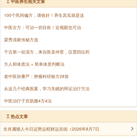
Ξ
中医养生相关文章
不好好听，下课后问他：“今天讲什么内容?”“不知道，
100个民间偏方，请收好！养生其实就是这
反正讲了很多。”这样的听闻就没有多大的意义。还有人
想在听法时一举两得，于是一边听闻一边炒菜，这种行
中医古方：可治一切目疾！近视眼也可治
为非常不如法，而且这样根本听不懂上师在讲什么。
梁秀清家传秘方选
若能专心致志地听法，其功德利益也不可思议。《涅
千古第一祛湿方，来自医圣仲景，仅需四位药
槃经》云：“若离四法得涅槃者，无有是处，何等为四?
一者亲近善友，二者专心听法，三者系念思惟，四者如
方人和体质法 + 简单体质判断法
法修行……以是义故，听法因缘则得近于大般涅槃。何
老中医孙秉严：肿瘤科经验方28首
以故?开法眼故。”既然是这样，那我们怎能不专心致志
地听闻佛法呢?
从这几个经典医案，学习失眠的辩证治疗方法
另外，上师正在传法之时有巨大加持力，如果那时好
中医治疗子宫肌瘤4方4法
好听闻，就能最大限度地获得法益，所以大家千万不要
错过机会。按照萨迦班智达的观点，上师传法时，上师
Ξ
热点文章
和弟子都应持本尊的佛慢，那时诸佛菩萨也确实安住在
生肖属猪人今日运势运程财运吉凶（2026年8月7日
传法的现场，所以加持不可思议。以前，乔美仁波切引