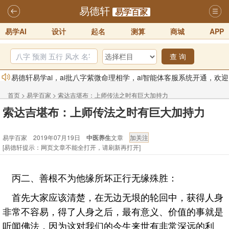
易德轩
易学百家
易学AI
设计
起名
测算
商城
APP
查 询
易德轩易学ai，ai批八字紫微命理相学，ai智能体客服系统开通，欢迎
体验！！
2025-07-01
首页
>
易学百家
>
索达吉堪布：上师传法之时有巨大加持力
易德轩网重构及升能完成，欢迎大家来体验新程序及感觉！！
索达吉堪布：上师传法之时有巨大加持力
2025-07-01
易学百家 2019年07月19日
中医养生
文章
2026年化太岁锦囊属马、鼠、牛、龙、兔、狗、鸡生肖化太岁开始预
[易德轩提示：网页文章不能全打开，请刷新再打开]
订！！
2025-10-01
2026丙午年铁笔居士精批年运说明
2025-10-12
丙二、善根不为他缘所坏正行无缘殊胜：
易德轩首席风水大师铁笔居士简介！！
2021-9-2
首先大家应该清楚，在无边无垠的轮回中，获得人身
易德轩通告：本网站易德轩商标及LOGO注册声明
2021-9-7
非常不容易，得了人身之后，最有意义、价值的事就是
听闻佛法，因为这对我们的今生来世有非常深远的利