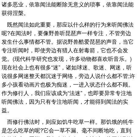
诸多恶业，依靠闻法能断除无意义的琐事，依靠闻法能
获得涅槃。
既然闻法如此重要，那应以什么样的行为来听闻佛法
呢?在闻法时，要像野兽听琵琶声一样专注，不管旁边
发生什么事情都不管。据说野兽酷爱琵琶的声音，当它
专注听闻时，即使旁边有猎人在射毒箭，它也不会发
觉。(现代科学研究也发现，许多动物都喜欢听音乐。)
现在社会上也有很多“迷”，诸如球迷、歌迷、网迷，听
说很多网迷整天都沉迷于网络，旁边人说什么都不管;许
多小孩看动画片也极为痴迷，一进入状态什么都不顾。
作为修行人，我们应该成为“法迷”，也即要异常专注地
听闻佛法，因为只有专注地听闻，才能得到闻法的实
益。
而修行佛法时，则应如饥牛吃草一样。那饥饿的牦牛
是怎么吃草的呢?它会一草不漏、毫不间断地吃，直到