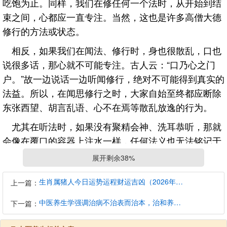
吃饱为止。同样，我们在修任何一个法时，从开始到结
束之间，心都应一直专注。当然，这也是许多高僧大德
修行的方法或状态。
相反，如果我们在闻法、修行时，身也很散乱，口也
说很多话，那心就不可能专注。古人云：“口乃心之门
户。”故一边说话一边听闻修行，绝对不可能得到真实的
法益。所以，在闻思修行之时，大家自始至终都应断除
东张西望、胡言乱语、心不在焉等散乱放逸的行为。
尤其在听法时，如果没有聚精会神、洗耳恭听，那就
会像在覆口的容器上注水一样，任何法义也无法铭记于
心。所以在闻法之前，就应把所有的琐事放下。在听法
展开剩余38%
的过程中，也不要吃东西、说话以及上厕所，否则有很
大的过失，而且效果还不好;如果这样听闻，那不管听多
生肖属猪人今日运势运程财运吉凶（2026年8月7日）详解查询
上一篇：
少堂课，他的相续也会像一张白纸。闻法的机会千载难
中医养生学强调治病不治表而治本，治和养兼顾是有必要的
下一篇：
逢，在那时我们没有必要做其他的事情，一定要专心致
志地听闻，否则不可能记住所讲之法。有些人在上课时