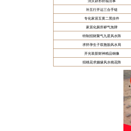
消灾辟邪祈福法事
补五行开运三合手链
专化家居五黄二黑挂件
家居化厕所秽气煞牌
特制招财聚气九星风水阵
求怀孕生子双胞胎风水局
开光装脏财神精品铜像
招桃花求姻缘风水桃花阵