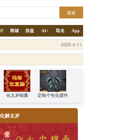
搜索
计
商城
排盘
AI+
取名
App
2025-4-11
2025-7-6
化太岁锦囊
定制个性化摆件
化解太岁