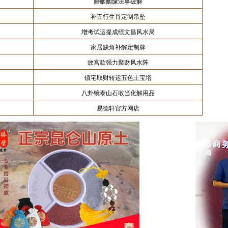
婚姻姻缘法事破解
补五行生肖定制吊坠
增考试运提成绩文昌风水局
家居缺角补解定制牌
故宫款强力聚财风水阵
镇宅取财转运五色土宝塔
八卦镜泰山石敢当化解用品
易德轩官方网店