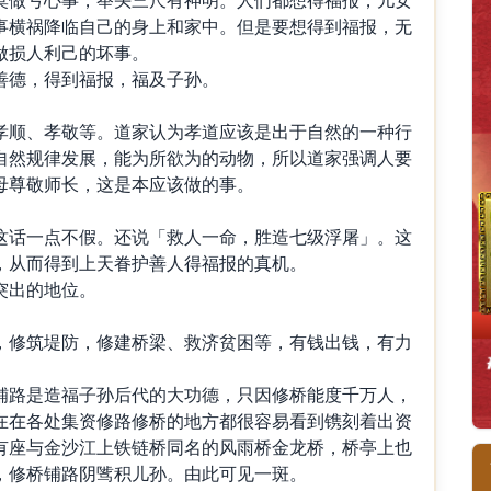
事横祸降临自己的身上和家中。但是要想得到福报，无
做损人利己的坏事。
善德，得到福报，福及子孙。
孝顺、孝敬等。道家认为孝道应该是出于自然的一种行
自然规律发展，能为所欲为的动物，所以道家强调人要
母尊敬师长，这是本应该做的事。
这话一点不假。还说「救人一命，胜造七级浮屠」。这
，从而得到上天眷护善人得福报的真机。
突出的地位。
，修筑堤防，修建桥梁、救济贫困等，有钱出钱，有力
铺路是造福子孙后代的大功德，只因修桥能度千万人，
在在各处集资修路修桥的地方都很容易看到镌刻着出资
有座与金沙江上铁链桥同名的风雨桥金龙桥，桥亭上也
，修桥铺路阴骘积儿孙。由此可见一斑。