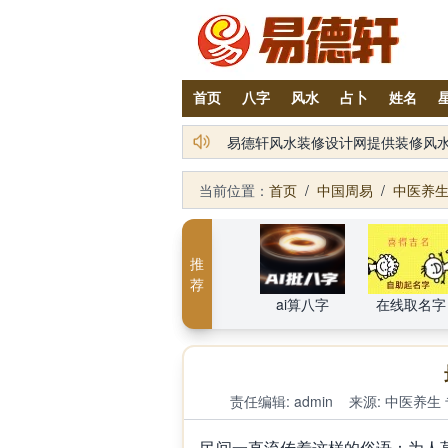
首页
八字
风水
占卜
姓名
易德轩风水装修设计网提供装修风
易德轩通告：本网站易德轩商标及L
当前位置：
首页
/
中国周易
/
中医养
推
荐
ai算八字
在线取名字
责任编辑: admin
来源:
中医养生
民间一直流传着这样的俗语：为人