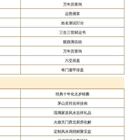
万年历查询
运势测算
姓名测试打分
三生三世财运书
眼跳测吉凶
万年历查询
六爻排盘
奇门遁甲排盘
经典十年化太岁锦囊
茅山灵符吉祥挂画
琉璃家居风水吉祥礼品
火烧天门西北厨房化解
定制风水局招财聚宝盆