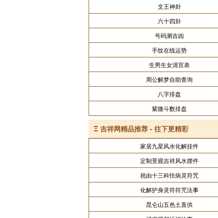
文王神卦
六十四卦
号码测吉凶
手纹在线运势
生男生女清宫表
周公解梦自助查询
八字排盘
紫微斗数排盘
Ξ
吉祥网精品推荐 - 往下更精彩
家居九星风水化解挂件
定制景观吉祥风水摆件
祝由十三科怯病灵符咒
化解护身灵符符咒法事
昆仑山五色土直供