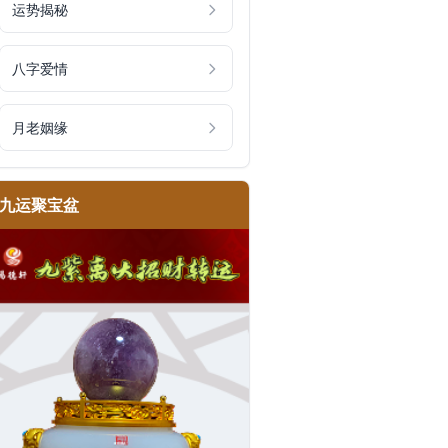
运势揭秘
八字爱情
月老姻缘
九运聚宝盆