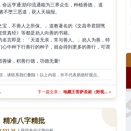
命运亨通;助印流通能为三界众生，种植善德 、道
诵者不堕三恶道，获人天福报。
之宝，不善人之所保。」道教著名的《文昌帝君阴骘
觉世真经》等都是劝人向善的书籍。
的名言即是：「天道无亲，常与善人。」劝人为善，特
们心中种下行善行的种子，就会得到更多的善行，可谓
结善缘，积善行德，功德无量!
权，请联系我们删除！以上内容，并不代表易德轩观点。
.
下一篇文章：
地藏王菩萨圣诞（附视... »
精准八字精批
8,521,34
人获得专业运势分析