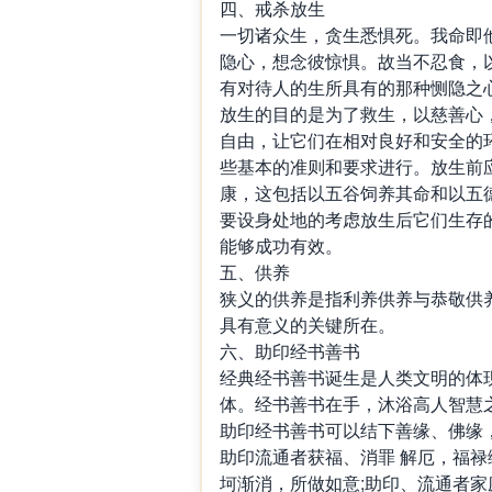
四、戒杀放生
一切诸众生，贪生悉惧死。我命即
隐心，想念彼惊惧。故当不忍食，
有对待人的生所具有的那种恻隐之
放生的目的是为了救生，以慈善心
自由，让它们在相对良好和安全的
些基本的准则和要求进行。放生前
康，这包括以五谷饲养其命和以五
要设身处地的考虑放生后它们生存
能够成功有效。
五、供养
狭义的供养是指利养供养与恭敬供
具有意义的关键所在。
六、助印经书善书
经典经书善书诞生是人类文明的体
体。经书善书在手，沐浴高人智慧
助印经书善书可以结下善缘、佛缘
助印流通者获福、消罪 解厄，福禄
坷渐消，所做如意;助印、流通者家