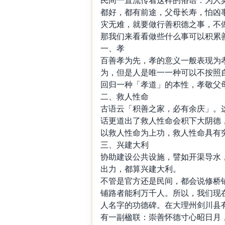
都好，都有前途，父母长寿，怕凶
灾无难，就要做行善积德之事，不
那我们来看看做些什么事可以积累
一、孝
百善孝为先，孝的意义一般表现为
为，但是人是唯一一种可以不按照
回归一种「孝道」的本性，孝敬父
二、救人性命
古语云「积善之家，必有余庆」。
话更道出了救人性命会积下大阴德
以救人性命为上功，救人性命具有
三、兴建大利
协助建设公共设施，譬如开渠导水
出力，都算兴建大利。
不管是官方还是民间，都会说修桥
铺路者能利万千人。所以，我们现
人名字的功德碑。在大理州剑川县
有一副楹联：崇善怀德寸心昭日月