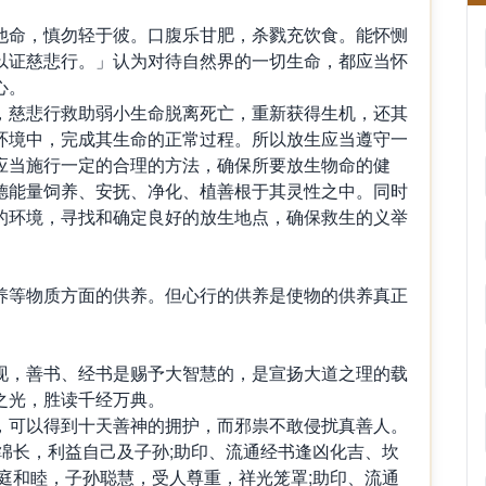
他命，慎勿轻于彼。口腹乐甘肥，杀戮充饮食。能怀恻
以证慈悲行。」认为对待自然界的一切生命，都应当怀
心。
，慈悲行救助弱小生命脱离死亡，重新获得生机，还其
环境中，完成其生命的正常过程。所以放生应当遵守一
应当施行一定的合理的方法，确保所要放生物命的健
德能量饲养、安抚、净化、植善根于其灵性之中。同时
的环境，寻找和确定良好的放生地点，确保救生的义举
养等物质方面的供养。但心行的供养是使物的供养真正
现，善书、经书是赐予大智慧的，是宣扬大道之理的载
之光，胜读千经万典。
，可以得到十天善神的拥护，而邪祟不敢侵扰真善人。
绵长，利益自己及子孙;助印、流通经书逢凶化吉、坎
庭和睦，子孙聪慧，受人尊重，祥光笼罩;助印、流通