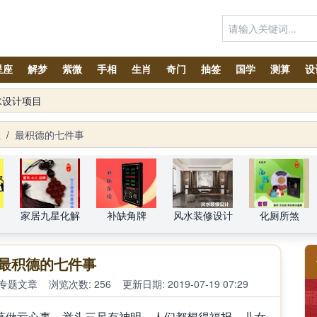
星座
解梦
紫微
手相
生肖
奇门
抽签
国学
测算
设
水设计项目
OGO注册声明
生
/
最积德的七件事
家居九星化解
补缺角牌
风水装修设计
化厕所煞
最积德的七件事
专题文章
浏览次数: 256
更新日期: 2019-07-19 07:29
莫做亏心事，举头三尺有神明。人们都想得福报，儿女