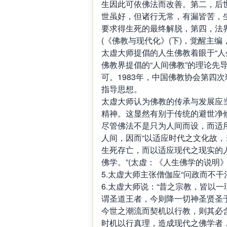
生因此可依佛法而改善。第二，后
世虽好，但诸行无常，有漏皆苦，
要求得生死的最终解脱，第四，法
(《佛教与现代化》(下)，觉醒主编，
太虚大师提倡的人生佛教着眼于“人生
佛教界提倡的“人间佛教”的理论先
可。1983年，中国佛教协会第四
指导思想。
太虚大师认为佛教的传承与发展应
精神。这显然有别于传统的避世净
尽管佛法不是只为人间而设，而适
人间，因而“以适应时代之文化故
生死存亡，而以适应现代之现实的
佛学。”(太虚：《人生佛学的说明》
5.太虚大师主张僧伽应“问政而不干
6.太虚大师说：“昔之宗教，皆以
谓圣道王者，今则降一切神圣贤圣
今世之潮流而契机以行教，则其必含‘
时机以行真理，造成现代之佛学者，