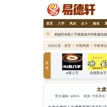
首页
八字
风水
占卜
姓名
铁笔居士简介及服务项目
当前位置：
首页
/
中国周易
/
中医养
推
荐
ai算八字
在线取名字
太虚
责任编辑: admin
来源:
中医养生
太虚大师的人生佛教思想(读书札记