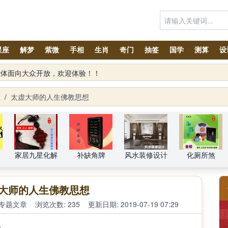
星座
解梦
紫微
手相
生肖
奇门
抽签
国学
测算
设
生
/
太虚大师的人生佛教思想
家居九星化解
补缺角牌
风水装修设计
化厕所煞
大师的人生佛教思想
专题文章
浏览次数: 235
更新日期: 2019-07-19 07:29
)