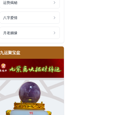
运势揭秘
八字爱情
月老姻缘
九运聚宝盆