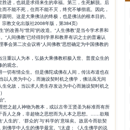
世胜进，也就是求得来生的幸福。第三，生死解脱。后
生而不能不死，住而不能不灭，终究不够彻底。因此，
界圆明。这是大乘佛法的终极，也是佛法的根本目的。
宗教文化出版社2008年版，第384页)
”的改善与“世间”的改造。“人生佛教”是当今学术界和
导。“人间佛教”已经得到学界和教界有识之士的普遍认
次理事会第二次会议将“人间佛教”思想确定为中国佛教的
当注重以人为本，弘扬大乘佛教积极入世、普度众生的
修的观念。
用一切有情众生。但是佛陀成佛在人间，传法布道也在
，当以人类为中心，而施设契时机之佛学，佛法虽无间
人生化故，当以求人类生存发达为中心而施设契时机之
)
治”。
一理想之超人神物为教本，或以古帝王贤圣为标准而有所
于吾人之身，非超物之思想而为人本之思想。……欲顺
人生的’、‘群众的’与‘科学的’意味矣。故居今而欲契
则佛学中人生的佛学最宜。”(太虚：《人生佛学的说