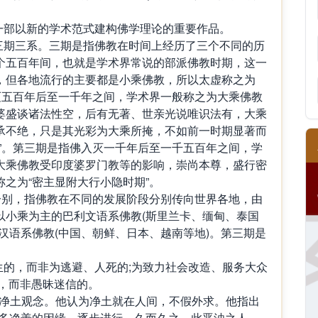
一部以新的学术范式建构佛学理论的重要作品。
，三期三系。三期是指佛教在时间上经历了三个不同的历
个五百年间，也就是学术界常说的部派佛教时期，这一
，但各地流行的主要都是小乘佛教，所以太虚称之为
灭五百年后至一千年之间，学术界一般称之为大乘佛教
婆盛谈诸法性空，后有无著、世亲光说唯识法有，大乘
承不绝，只是其光彩为大乘所掩，不如前一时期显著而
”。第三期是指佛入灭一千年后至一千五百年之间，学
大乘佛教受印度婆罗门教等的影响，崇尚本尊，盛行密
之为“密主显附大行小隐时期”。
分别，指佛教在不同的发展阶段分别传向世界各地，由
以小乘为主的巴利文语系佛教(斯里兰卡、缅甸、泰国
汉语系佛教(中国、朝鲜、日本、越南等地)。第三期是
生的，而非为逃避、人死的;为致力社会改造、服务大众
的，而非愚昧迷信的。
在净土观念。他认为净土就在人间，不假外求。他指出
许多净善的因缘，逐步进行，久而久之，此恶浊之人