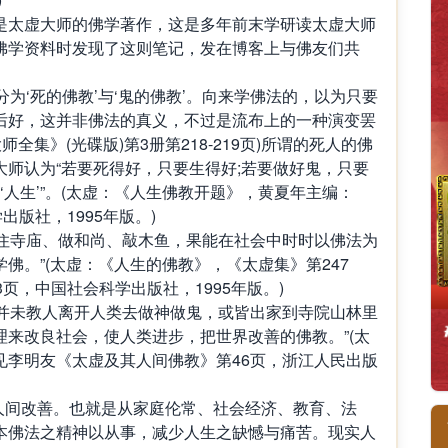
是太虚大师的佛学著作，这是多年前末学研读太虚大师
佛学资料时发现了这则笔记，发在博客上与佛友们共
分为‘死的佛教’与‘鬼的佛教’。向来学佛法的，以为只要
后好，这并非佛法的真义，不过是流布上的一种演变罢
全集》(光碟版)第3册第218-219页)所谓的死人的佛
师认为“若要死得好，只要生得好;若要做好鬼，只要
‘人生’”。(太虚：《人生佛教开题》，黄夏年主编：
出版社，1995年版。)
要住寺庙、做和尚、敲木鱼，果能在社会中时时以佛法为
佛。”(太虚：《人生的佛教》，《太虚集》第247
页，中国社会科学出版社，1995年版。)
明并未教人离开人类去做神做鬼，或皆出家到寺院山林里
来改良社会，使人类进步，把世界改善的佛教。”(太
见李明友《太虚及其人间佛教》第46页，浙江人民出版
是人间改善。也就是从家庭伦常、社会经济、教育、法
本佛法之精神以从事，减少人生之缺憾与痛苦。现实人