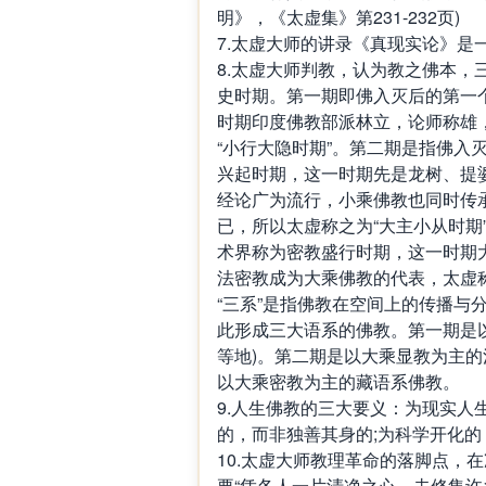
明》，《太虚集》第231-232页)
7.太虚大师的讲录《真现实论》是
8.太虚大师判教，认为教之佛本
史时期。第一期即佛入灭后的第一
时期印度佛教部派林立，论师称雄
“小行大隐时期”。第二期是指佛入
兴起时期，这一时期先是龙树、提
经论广为流行，小乘佛教也同时传
已，所以太虚称之为“大主小从时期
术界称为密教盛行时期，这一时期
法密教成为大乘佛教的代表，太虚称
“三系”是指佛教在空间上的传播与
此形成三大语系的佛教。第一期是
等地)。第二期是以大乘显教为主的
以大乘密教为主的藏语系佛教。
9.人生佛教的三大要义：为现实人
的，而非独善其身的;为科学开化
10.太虚大师教理革命的落脚点，
要“凭各人一片清净之心，去修集