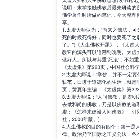
说明：末学接触佛教后最先研读的
佛学著作时所做的笔记，今天整理
享。
1.太虚大师认为，“向来之佛法，可
死的时候死得好，同时也要死了之
了。”(《人生佛教开题》，《太虚大师
教它的源头可以追溯到晚明。太虚大
做好人。所以与其重‘死鬼’，不如重
《太虚集》第223页，中国社会科学
2.太虚大师说：“学佛，并不一定
轨范，日进于道德化的生活，就是学
页，黄夏年主编：《太虚集》第223
3.太虚大师说：“人间佛教，是表
去做和尚的佛教，乃是以佛教的道理
虚：《怎样来建设人间佛教》，引
社，2000年版。)
4.人生佛教的目的有四个：第一
律、政治乃至国际之正义公法，各