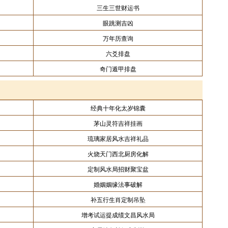
三生三世财运书
眼跳测吉凶
万年历查询
六爻排盘
奇门遁甲排盘
经典十年化太岁锦囊
茅山灵符吉祥挂画
琉璃家居风水吉祥礼品
火烧天门西北厨房化解
定制风水局招财聚宝盆
婚姻姻缘法事破解
补五行生肖定制吊坠
增考试运提成绩文昌风水局