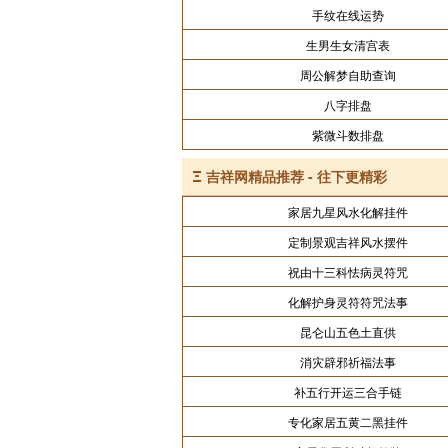
手纹在线运势
生男生女清宫表
周公解梦自助查询
八字排盘
紫微斗数排盘
Ξ
吉祥网精品推荐 - 往下更精彩
家居九星风水化解挂件
定制景观吉祥风水摆件
祝由十三科怯病灵符咒
化解护身灵符符咒法事
昆仑山五色土直供
消灾辟邪祈福法事
补五行开运三合手链
专化家居五黄二黑挂件