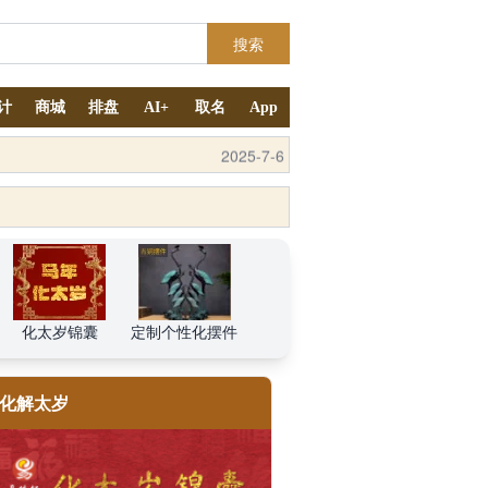
搜索
计
商城
排盘
AI+
取名
App
2025-9-4
化太岁锦囊
定制个性化摆件
化解太岁