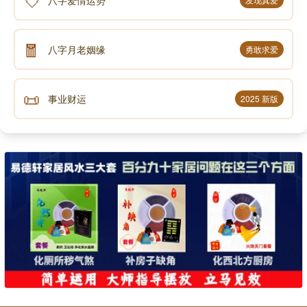
八字爱情运势
🧧
八字月老姻缘
勇敢求爱
📜
事业财运
2025 新版