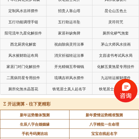
定制风水吉祥摆件
招贵人靠山塔
昆仑山五色土
五行功能调理手链
五行助运吊坠
灵符符咒
阳宅流年九星化解挂件
家居补缺角牌
厕所化秽气煞套
西北厨房化解套
祝由除病灵符法事
茅山大师风水挂画
风水摧财助运布局
消灾祈福转运法事
文昌读书考试风水局
家居门对门化解挂件
开光精铜五帝铜钱
化解五黄煞星专用挂件
二黑病符星专用挂件
琉璃吉祥风水摆件
九运转运摧财摆件
厕所化煞水晶莲花
铁笔居士真人起名字
铁笔居士批命看风水
Ξ
开运测算 - 往下更精彩
新年运势整体预测
新年爱情运势精准预测
生辰八字合婚姻缘
八字精批一生命理
手机号码测吉凶
宝宝在线起名字