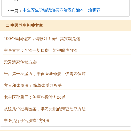
中医养生学强调治病不治表而治本，治和养兼顾是有必要的
下一篇：
Ξ
中医养生相关文章
100个民间偏方，请收好！养生其实就是这
中医古方：可治一切目疾！近视眼也可治
梁秀清家传秘方选
千古第一祛湿方，来自医圣仲景，仅需四位药
方人和体质法 + 简单体质判断法
老中医孙秉严：肿瘤科经验方28首
从这几个经典医案，学习失眠的辩证治疗方法
中医治疗子宫肌瘤4方4法