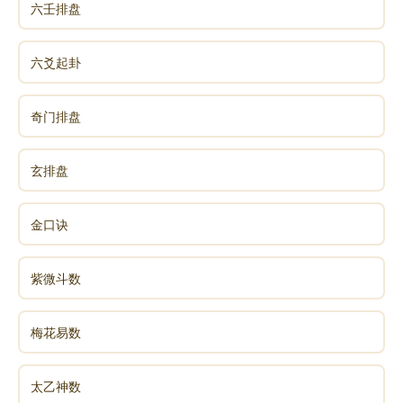
六壬排盘
六爻起卦
奇门排盘
玄排盘
金口诀
紫微斗数
梅花易数
太乙神数