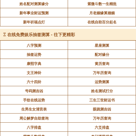
姓名配对测算缘分
紫微斗数一生精批
新年事业财运预测
月老姻缘算婚姻
新年祈福点灯
在线自助百分起名
Ξ
在线免费娱乐抽签测算 - 往下更精彩
八字预测
星座测算
抽签运势
配对缘分
康熙字典
黄历查询
文王神卦
万年历查询
六十四卦
运势测算
号码测吉凶
姓名测试打分
手纹在线运势
三生三世财运书
生男生女清宫表
眼跳测吉凶
周公解梦自助查询
万年历查询
八字排盘
六爻排盘