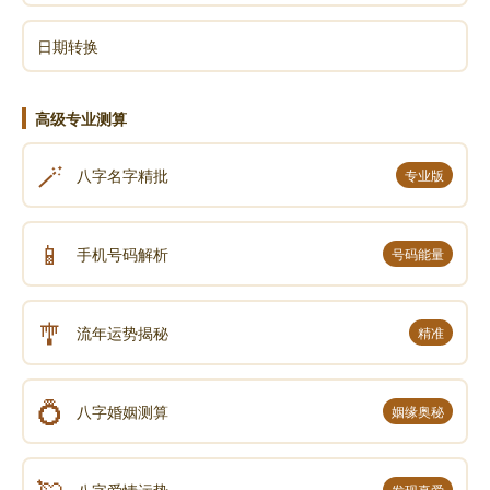
日期转换
高级专业测算
🪄
八字名字精批
专业版
📱
手机号码解析
号码能量
🎐
流年运势揭秘
精准
💍
八字婚姻测算
姻缘奥秘
💘
发现真爱