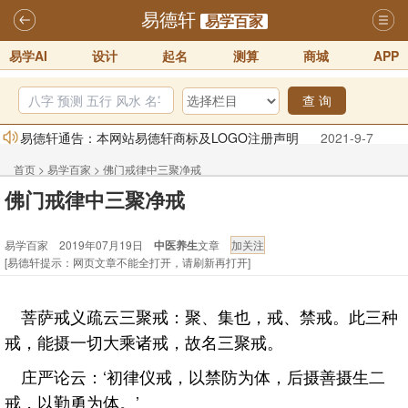
易德轩
易学百家
易学AI
设计
起名
测算
商城
APP
查 询
易德轩通告：本网站易德轩商标及LOGO注册声明
2021-9-7
易德轩易学ai，ai批八字紫微命理相学，ai智能体客服系统开通，欢迎
首页
>
易学百家
>
佛门戒律中三聚净戒
体验！！
2025-07-01
佛门戒律中三聚净戒
易德轩网重构及升能完成，欢迎大家来体验新程序及感觉！！
易学百家 2019年07月19日
中医养生
文章
2025-07-01
[易德轩提示：网页文章不能全打开，请刷新再打开]
2026年化太岁锦囊属马、鼠、牛、龙、兔、狗、鸡生肖化太岁开始预
订！！
2025-10-01
菩萨戒义疏云三聚戒：聚、集也，戒、禁戒。此三种
2026丙午年铁笔居士精批年运说明
2025-10-12
戒，能摄一切大乘诸戒，故名三聚戒。
易德轩首席风水大师铁笔居士简介！！
2021-9-2
庄严论云：‘初律仪戒，以禁防为体，后摄善摄生二
戒，以勤勇为体。’