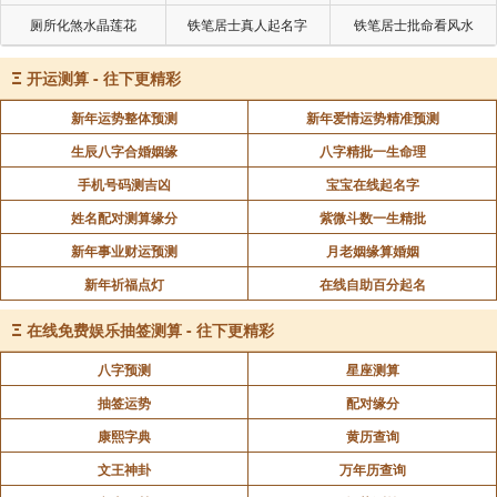
厕所化煞水晶莲花
铁笔居士真人起名字
铁笔居士批命看风水
Ξ
开运测算 - 往下更精彩
新年运势整体预测
新年爱情运势精准预测
生辰八字合婚姻缘
八字精批一生命理
手机号码测吉凶
宝宝在线起名字
姓名配对测算缘分
紫微斗数一生精批
新年事业财运预测
月老姻缘算婚姻
新年祈福点灯
在线自助百分起名
Ξ
在线免费娱乐抽签测算 - 往下更精彩
八字预测
星座测算
抽签运势
配对缘分
康熙字典
黄历查询
文王神卦
万年历查询