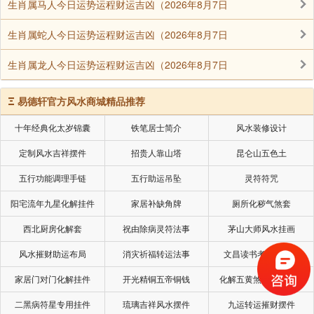
生肖属马人今日运势运程财运吉凶（2026年8月7日
生肖属蛇人今日运势运程财运吉凶（2026年8月7日
生肖属龙人今日运势运程财运吉凶（2026年8月7日
Ξ
易德轩官方风水商城精品推荐
十年经典化太岁锦囊
铁笔居士简介
风水装修设计
定制风水吉祥摆件
招贵人靠山塔
昆仑山五色土
五行功能调理手链
五行助运吊坠
灵符符咒
阳宅流年九星化解挂件
家居补缺角牌
厕所化秽气煞套
西北厨房化解套
祝由除病灵符法事
茅山大师风水挂画
风水摧财助运布局
消灾祈福转运法事
文昌读书考试风水局
家居门对门化解挂件
开光精铜五帝铜钱
化解五黄煞星专用挂件
二黑病符星专用挂件
琉璃吉祥风水摆件
九运转运摧财摆件