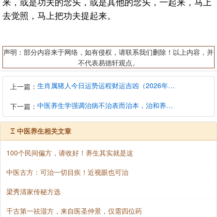
来，或是功夫的念头，或是其他的念头，一起来，马上
去觉照，马上把功夫提起来。
声明：部分内容来于网络，如有侵权，请联系我们删除！以上内容，并
不代表易德轩观点。
生肖属猪人今日运势运程财运吉凶（2026年8月7日）详解查询
上一篇：
中医养生学强调治病不治表而治本，治和养兼顾是有必要的
下一篇：
Ξ
中医养生相关文章
100个民间偏方，请收好！养生其实就是这
中医古方：可治一切目疾！近视眼也可治
梁秀清家传秘方选
千古第一祛湿方，来自医圣仲景，仅需四位药