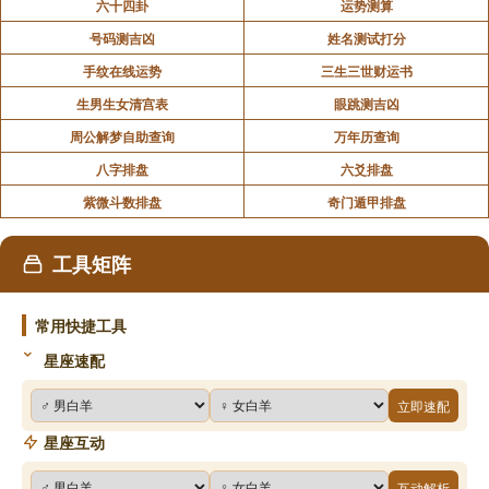
六十四卦
运势测算
号码测吉凶
姓名测试打分
手纹在线运势
三生三世财运书
生男生女清宫表
眼跳测吉凶
周公解梦自助查询
万年历查询
八字排盘
六爻排盘
紫微斗数排盘
奇门遁甲排盘
工具矩阵
常用快捷工具
星座速配
立即速配
星座互动
互动解析