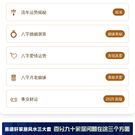
🎐
流年运势揭秘
精准
💍
八字婚姻测算
姻缘奥秘
💘
八字爱情运势
发现真爱
🧧
八字月老姻缘
勇敢求爱
📜
事业财运
2025 新版