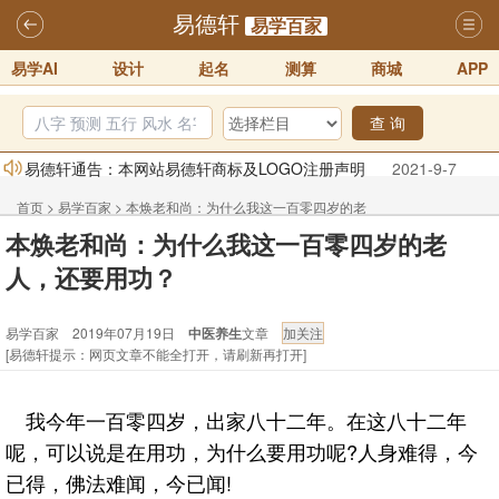
易德轩
易学百家
易学AI
设计
起名
测算
商城
APP
查 询
易德轩通告：本网站易德轩商标及LOGO注册声明
2021-9-7
易德轩易学ai，ai批八字紫微命理相学，ai智能体客服系统开通，欢迎
首页
>
易学百家
>
本焕老和尚：为什么我这一百零四岁的老
体验！！
2025-07-01
本焕老和尚：为什么我这一百零四岁的老
人，还要用功？
易德轩网重构及升能完成，欢迎大家来体验新程序及感觉！！
人，还要用功？
2025-07-01
2026年化太岁锦囊属马、鼠、牛、龙、兔、狗、鸡生肖化太岁开始预
易学百家 2019年07月19日
中医养生
文章
[易德轩提示：网页文章不能全打开，请刷新再打开]
订！！
2025-10-01
2026丙午年铁笔居士精批年运说明
2025-10-12
我今年一百零四岁，出家八十二年。在这八十二年
易德轩首席风水大师铁笔居士简介！！
2021-9-2
呢，可以说是在用功，为什么要用功呢?人身难得，今
已得，佛法难闻，今已闻!