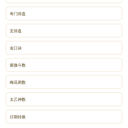
奇门排盘
玄排盘
刘素青老菩萨自在往生现场实况系列专题8
金口诀
紫微斗数
梅花易数
太乙神数
日期转换