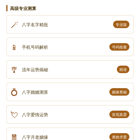
高级专业测算
🪄
八字名字精批
专业版
📱
手机号码解析
号码能量
刘素青老菩萨自在往生现场实况系列专题9
🎐
流年运势揭秘
精准
💍
八字婚姻测算
姻缘奥秘
💘
八字爱情运势
发现真爱
🧧
八字月老姻缘
勇敢求爱