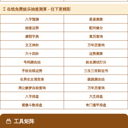
Ξ
在线免费娱乐抽签测算 - 往下更精彩
八字预测
星座测算
抽签运势
配对缘分
刘素青老菩萨自在往生现场实况系列专题6
康熙字典
黄历查询
文王神卦
万年历查询
六十四卦
运势测算
号码测吉凶
姓名测试打分
手纹在线运势
三生三世财运书
生男生女清宫表
眼跳测吉凶
周公解梦自助查询
万年历查询
八字排盘
六爻排盘
紫微斗数排盘
奇门遁甲排盘
工具矩阵