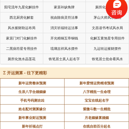
阳宅流年九星化解挂件
家居补缺角牌
厕所化秽气煞套
西北厨房化解套
祝由除病灵符法事
茅山大师风水挂画
刘素青老菩萨自在往生现场实况系列专题5
风水摧财助运布局
消灾祈福转运法事
文昌读书考试风水局
家居门对门化解挂件
开光精铜五帝铜钱
化解五黄煞星专用挂件
二黑病符星专用挂件
琉璃吉祥风水摆件
九运转运摧财摆件
厕所化煞水晶莲花
铁笔居士真人起名字
铁笔居士批命看风水
Ξ
开运测算 - 往下更精彩
新年运势整体预测
新年爱情运势精准预测
生辰八字合婚姻缘
八字精批一生命理
手机号码测吉凶
宝宝在线起名字
姓名配对测算缘分
紫微斗数一生精批
新年事业财运预测
月老姻缘算婚姻
新年祈福点灯
在线自助百分起名