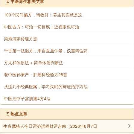
Ξ
中医养生相关文章
100个民间偏方，请收好！养生其实就是这
刘素青老菩萨自在往生现场实况系列专题3
中医古方：可治一切目疾！近视眼也可治
梁秀清家传秘方选
千古第一祛湿方，来自医圣仲景，仅需四位药
方人和体质法 + 简单体质判断法
老中医孙秉严：肿瘤科经验方28首
从这几个经典医案，学习失眠的辩证治疗方法
中医治疗子宫肌瘤4方4法
Ξ
热点文章
生肖属猪人今日运势运程财运吉凶（2026年8月7日