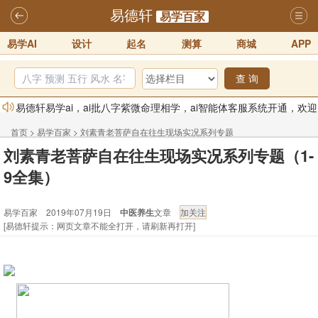
易德轩
易学百家
易学AI
设计
起名
测算
商城
APP
查 询
易德轩易学ai，ai批八字紫微命理相学，ai智能体客服系统开通，欢迎
体验！！
2025-07-01
首页
>
易学百家
>
刘素青老菩萨自在往生现场实况系列专题
易德轩网重构及升能完成，欢迎大家来体验新程序及感觉！！
刘素青老菩萨自在往生现场实况系列专题（1-
（1-9全集）
2025-07-01
9全集）
2026年化太岁锦囊属马、鼠、牛、龙、兔、狗、鸡生肖化太岁开始预
易学百家 2019年07月19日
中医养生
文章
订！！
2025-10-01
[易德轩提示：网页文章不能全打开，请刷新再打开]
2026丙午年铁笔居士精批年运说明
2025-10-12
易德轩首席风水大师铁笔居士简介！！
2021-9-2
易德轩通告：本网站易德轩商标及LOGO注册声明
2021-9-7