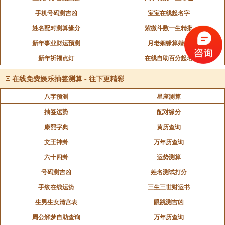
手机号码测吉凶
宝宝在线起名字
姓名配对测算缘分
紫微斗数一生精批
新年事业财运预测
月老姻缘算婚姻
新年祈福点灯
在线自助百分起名
Ξ
在线免费娱乐抽签测算 - 往下更精彩
八字预测
星座测算
抽签运势
配对缘分
康熙字典
黄历查询
文王神卦
万年历查询
六十四卦
运势测算
号码测吉凶
姓名测试打分
手纹在线运势
三生三世财运书
生男生女清宫表
眼跳测吉凶
周公解梦自助查询
万年历查询