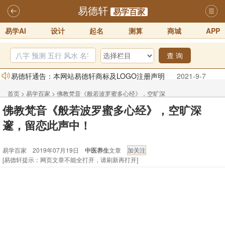
易德轩
易学百家
易学AI
设计
起名
测算
商城
APP
查 询
易德轩通告：本网站易德轩商标及LOGO注册声明
2021-9-7
易德轩易学ai，ai批八字紫微命理相学，ai智能体客服系统开通，欢迎
首页
>
易学百家
>
佛教梵音《般若波罗蜜多心经》，空旷深
体验！！
2025-07-01
佛教梵音《般若波罗蜜多心经》，空旷深
邃，留恋此声中！
易德轩网重构及升能完成，欢迎大家来体验新程序及感觉！！
邃，留恋此声中！
2025-07-01
易学百家 2019年07月19日
中医养生
文章
2026年化太岁锦囊属马、鼠、牛、龙、兔、狗、鸡生肖化太岁开始预
[易德轩提示：网页文章不能全打开，请刷新再打开]
订！！
2025-10-01
2026丙午年铁笔居士精批年运说明
2025-10-12
易德轩首席风水大师铁笔居士简介！！
2021-9-2