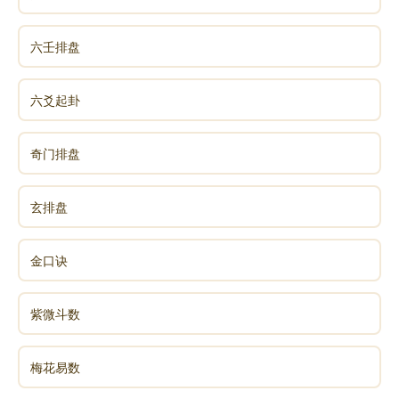
六壬排盘
六爻起卦
奇门排盘
玄排盘
金口诀
紫微斗数
梅花易数