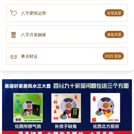
💘
八字爱情运势
发现真爱
🧧
八字月老姻缘
勇敢求爱
📜
事业财运
2025 新版