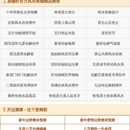
Ξ
易德轩官方风水商城精品推荐
十年经典化太岁锦囊
铁笔居士简介
风水装修设计
定制风水吉祥摆件
招贵人靠山塔
昆仑山五色土
五行功能调理手链
五行助运吊坠
灵符符咒
阳宅流年九星化解挂件
家居补缺角牌
厕所化秽气煞套
西北厨房化解套
祝由除病灵符法事
茅山大师风水挂画
风水摧财助运布局
消灾祈福转运法事
文昌读书考试风水局
家居门对门化解挂件
开光精铜五帝铜钱
化解五黄煞星专用挂件
二黑病符星专用挂件
琉璃吉祥风水摆件
九运转运摧财摆件
厕所化煞水晶莲花
铁笔居士真人起名字
铁笔居士批命看风水
Ξ
开运测算 - 往下更精彩
新年运势整体预测
新年爱情运势精准预测
生辰八字合婚姻缘
八字精批一生命理