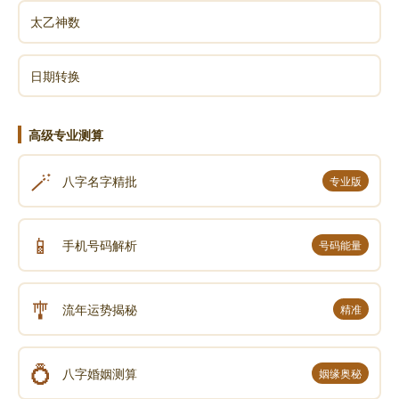
太乙神数
日期转换
高级专业测算
🪄
八字名字精批
专业版
📱
手机号码解析
号码能量
🎐
流年运势揭秘
精准
💍
八字婚姻测算
姻缘奥秘