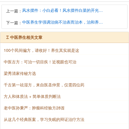
风水摆件：小白必看！风水摆件白菜的开光避坑指南
上一篇：
中医养生学强调治病不治表而治本，治和养兼顾是有必要的
下一篇：
Ξ
中医养生相关文章
100个民间偏方，请收好！养生其实就是这
中医古方：可治一切目疾！近视眼也可治
梁秀清家传秘方选
千古第一祛湿方，来自医圣仲景，仅需四位药
方人和体质法 + 简单体质判断法
老中医孙秉严：肿瘤科经验方28首
从这几个经典医案，学习失眠的辩证治疗方法