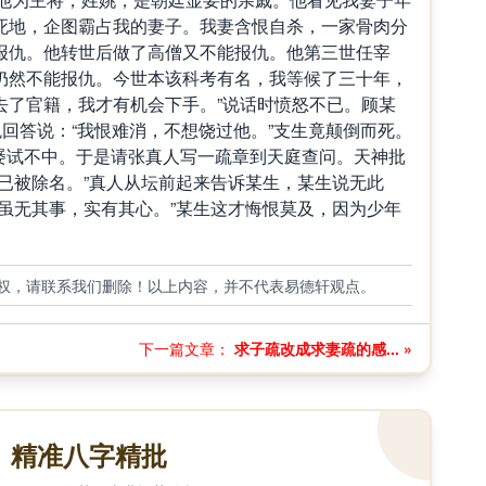
死地，企图霸占我的妻子。我妻含恨自杀，一家骨肉分
报仇。他转世后做了高僧又不能报仇。他第三世任宰
仍然不能报仇。今世本该科考有名，我等候了三十年，
去了官籍，我才有机会下手。”说话时愤怒不已。顾某
鬼回答说：“我恨难消，不想饶过他。”支生竟颠倒而死。
举，屡试不中。于是请张真人写一疏章到天庭查问。天神批
已被除名。”真人从坛前起来告诉某生，某生说无此
虽无其事，实有其心。”某生这才悔恨莫及，因为少年
权，请联系我们删除！以上内容，并不代表易德轩观点。
下一篇文章：
求子疏改成求妻疏的感... »
精准八字精批