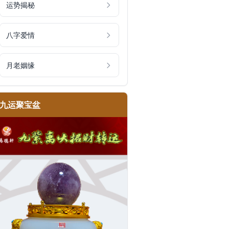
运势揭秘
八字爱情
月老姻缘
九运聚宝盆