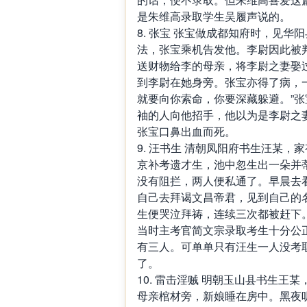
是朱维高录取学生吴履声说的。
8. 张宝 张宝做成都知府时，见
法，张宝乘机告发他。李尉因此被
送财物给李的母亲，将李尉之妻娶
到李尉在她身旁。张宝亦得了病，
就要向你索命，你要深藏躲避。”
袖的人向他招手，他以为是李尉之
张宝口鼻出血而死。
9. 汪书生 清朝凤阳府书生汪某
京补考遗才生，池中忽生出一朵并
没有阻拦，两人便私通了。早晨去
自己去拜谒文昌帝君，见到自己的
生便哭泣拜祷，连续三次都被赶下
当时主考官简文宗录取考生十分公
有三人。可单单只有汪生一人没考
了。
10. 雷击淫贼 明朝玉山县书生
母亲棺材旁，新娘睡在房中。黑夜