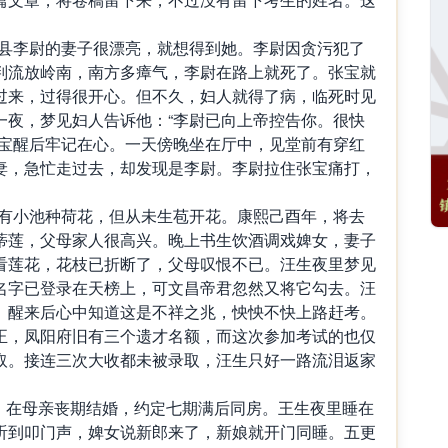
华阳县李尉的妻子很漂亮，就想得到她。李尉因贪污犯了
判流放岭南，南方多瘴气，李尉在路上就死了。张宝就
过来，过得很开心。但不久，妇人就得了病，临死时见
一夜，梦见妇人告诉他：“李尉已向上帝控告你。很快
张宝醒后牢记在心。一天傍晚坐在厅中，见堂前有穿红
妻，急忙走过去，却发现是李尉。李尉拉住张宝痛打，
，家有小池种荷花，但从未生苞开花。康熙己酉年，将去
蒂莲，父母家人很高兴。晚上书生饮酒调戏婢女，妻子
看莲花，花枝已折断了，父母叹恨不已。汪生夜里梦见
名字已登录在天榜上，可文昌帝君忽然又将它勾去。汪
。醒来后心中知道这是不祥之兆，怏怏不快上路赶考。
正，凤阳府旧有三个遗才名额，而这次参加考试的也仅
取。接连三次大收都未被录取，汪生只好一路流泪返家
王某，在母亲丧期结婚，约定七期满后同房。王生夜里睡在
听到叩门声，婢女说新郎来了，新娘就开门同睡。五更