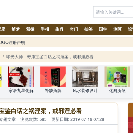
星座
解梦
紫微
手相
生肖
奇门
抽签
国学
测算
设
OGO注册声明
智能体面向大众开放，欢迎体验！！
生
/
印光大师：寿康宝鉴白话之祸淫案，戒邪淫必看
家居九星化解
补缺角牌
风水装修设计
化厕所煞
宝鉴白话之祸淫案，戒邪淫必看
专题文章
浏览次数: 585
更新日期: 2019-07-19 07:28