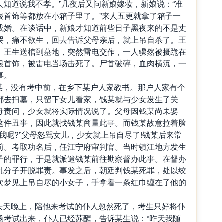
外人知道说我不孝。”几夜后又问新娘嫁妆，新娘说：“准
银首饰等都放在小箱子里了。”来人五更就拿了箱子一
成婚。在谈话中，新娘才知道前些日子黑夜来的不是丈
哭，痛不欲生，回去告诉父母亲后，就上吊自杀了。王
，王生送棺到墓地，突然雷电交作，一人骤然被摄跪在
银首饰，被雷电当场击死了。尸首破碎，血肉横流，一
事。
县钱某，没有考中前，在乡下某户人家教书。那户人家有个
都去扫墓，只留下女儿看家，钱某就与少女发生了关
母责问，少女就将实际情况说了。父母因钱某尚未娶
这件丑事，因此就找钱某商量此事。而钱某故意拉着脸
我呢?”父母怒骂女儿，少女就上吊自尽了!钱某后来常
前。考取功名后，任江宁府审判官。当时镇江地方发生
子的罪行，于是就派遣钱某前往勘察督办此事。在督办
乱分子开脱罪责。事发之后，朝廷判钱某死罪，处以绞
次梦见上吊自尽的小女子，手拿着一条红巾缠在了他的
场的头天晚上，陪他来考试的仆人忽然死了，考生只好将仆
场考试出来，仆人已经苏醒，告诉某生说：“昨天我随