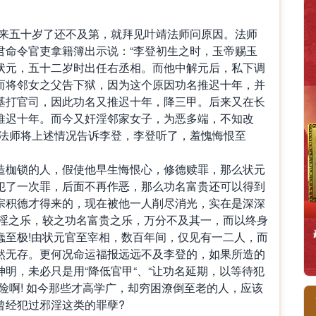
，后来五十岁了还不及第，就拜见叶靖法师问原因。法师
君命令官吏拿籍簿出示说：“李登初生之时，玉帝赐玉
状元，五十二岁时出任右丞相。而他中解元后，私下调
而将邻女之父告下狱，因为这个原因功名推迟十年，并
基打官司，因此功名又推迟十年，降三甲。后来又在长
推迟十年。而今又奸淫邻家女子，为恶多端，不知改
”法师将上述情况告诉李登，李登听了，羞愧悔恨至
造枷锁的人，假使他早生悔恨心，修德赎罪，那么状元
犯了一次罪，后面不再作恶，那么功名富贵还可以得到
宗积德才得来的，现在被他一人削尽消光，实在是深深
邪淫之乐，较之功名富贵之乐，万分不及其一，而以终身
蠢至极!由状元官至宰相，数百年间，仅见有一二人，而
然无存。更何况命运福报远远不及李登的，如果所造的
明，未必只是用“降低官甲“、“让功名延期，以等待犯
险啊! 如今那些才高学广，却穷困潦倒至老的人，应该
曾经犯过邪淫这类的罪孽?