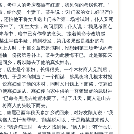
名，考中人的考房都插有红旗，我见你的考房也有。”
，给他娶一个妻子。某生说：“对门家的女儿好吗?”仆
，还怕他不将女儿送上门来?”第二场考试时，仆人又死
不中了。”某生大惊，询问原因，仆人说：“我见考官点
未考中，暗中已有作孽的念头。’接着就命令改填赵
”某生半信半疑，待到榜发，第几名果然是姓赵的考
送上去时，七篇文章都是满圈，没想到第三场考试的考
是抽一份落第卷补上。某生为此懊悔不已。此是莱阳宋
是同乡，所以隐去了他的真实姓名。
个染坊，店主是个寡妇，长得很美。一个木材商人见到后，
成功。于是木商制造了一个阴谋，趁黑夜将几根木材投
，说寡妇偷了他的木材，同时又用钱上下贿赂，使寡妇
迫使寡妇屈从。寡妇便向家中供的一尊骑黑虎的武财神
“已命令黑虎去处置木商了。”过了几天，商人进山去
，将商人的头咬下而去。
书生，康熙己酉年秋天参加乡试回来，对好友顾某说：“我
某僧人去忏悔罪孽。”顾某说可以，于是顾某邀来僧人
：“我含怨三世，今天才找到你。”僧人问：“有什么仇
，他为主将，姓姚，是朝廷显要的亲戚。他看见我妻子年