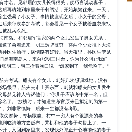
年少有才名。见邻居的女儿长得很美，便巧言说动妻子，
然后再请她到家里来干刺绣活，开始频繁往来。一天，
徐生强暴了小女子。事情被发现之后，小女子的父母，
生后来每次参加考试，都会看见一个女子披着血衣来找
生被乱兵杀死。
亲去海南岛。和邻居军官家的两个女儿发生了男女关系，
知道了急着追来，明三黔驴技穷，将两个少女推下大海
请孙医生治疗，病情略有好转。当天夜里，孙医生梦见
我们是海南岛人，来向张明三讨命，你为什么阻止我们
诉张明三，明三拊着胸口说：“怨家到了，我危险了。”
只小船去考试。船夫有个女儿，刘好几次想调戏她，没有
考场很早，船夫去市上买东西，刘就和船夫的女儿发生
父母梦见神人告诉他们：“你儿子应该考中第一名，但
除名了。”放榜时，才知道主考官原来已拟定刘为第一
了。刘非常懊悔，后来一生都没有考取。
乡里依仗财势，专横跋扈。村中一穷人有个很漂亮的妻
他到临清地方去贩布，乘机和他的妻子勾搭上了。一
不开，又回到家里来，发现钱外郎正开心地搂他的妻子