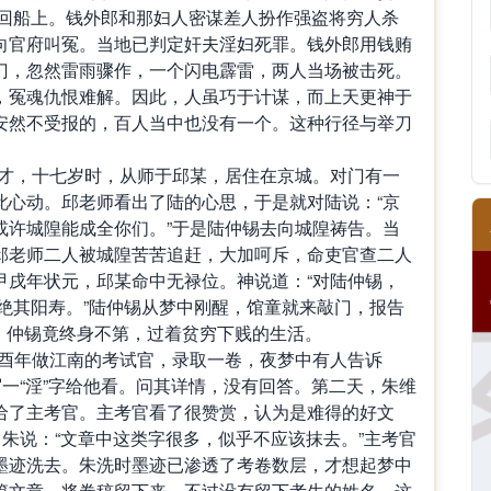
返回船上。钱外郎和那妇人密谋差人扮作强盗将穷人杀
向官府叫冤。当地已判定奸夫淫妇死罪。钱外郎用钱贿
门，忽然雷雨骤作，一个闪电霹雷，两人当场被击死。
，冤魂仇恨难解。因此，人虽巧于计谋，而上天更神于
安然不受报的，百人当中也没有一个。这种行径与举刀
个奇才，十七岁时，从师于邱某，居住在京城。对门有一
此心动。邱老师看出了陆的心思，于是就对陆说：“京
或许城隍能成全你们。”于是陆仲锡去向城隍祷告。当
邱老师二人被城隍苦苦追赶，大加呵斥，命吏官查二人
甲戌年状元，邱某命中无禄位。神说道：“对陆仲锡，
绝其阳寿。”陆仲锡从梦中刚醒，馆童就来敲门，报告
来，仲锡竟终身不第，过着贫穷下贱的生活。
，己酉年做江南的考试官，录取一卷，夜梦中有人告诉
写一“淫”字给他看。问其详情，没有回答。第二天，朱维
给了主考官。主考官看了很赞赏，认为是难得的好文
。朱说：“文章中这类字很多，似乎不应该抹去。”主考官
墨迹洗去。朱洗时墨迹已渗透了考卷数层，才想起梦中
篇文章，将卷稿留下来，不过没有留下考生的姓名。这