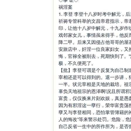
祸淫案
1. 李登 李登十八岁时考中解元
祈祷专管科举的文昌帝君指示，帝
印，让他十八岁中解元，十九岁作
戏邻家女儿，事情虽未得手，他反
降二甲。后来又因侵占他哥哥的屋
安旅店中，奸淫一位良家妇女，又
悔，官禄全被削去，死期快到了。
极，不久便死了。
【批】李登可谓是个反复为自己制
宰相还是可以得到的。退一步讲，
一半。状元宰相是天地的栽培、祖
辜负天地祖宗的恩泽啊!况且所谓
富贵，仅仅换来片刻欢娱，真是愚
因为有邪淫这一孽行，荣华富贵荡
孽又与李登相同，恐怕掌管簿籍的神
人的悔改”等来警示处罚。危险，危
自己反省一生中的所作所为，是否