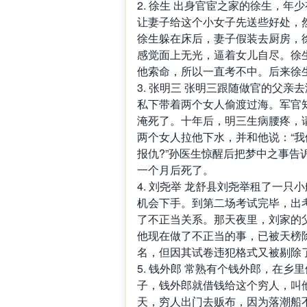
2. 徐生 出身官宦之家的徐生，
让妻子给这个小女子先送些好处，
徐生躲在床后，妻子假装去厨房，
感觉面上无光，逼着女儿自尽。徐
他索命，所以一直考不中。后来徐
3. 张明三 张明三跟随做官的父
私下带着两个女人偷渡过海。军官
淹死了。十年后，明三生病腰疼，
两个女人拉他下水，并和他说：“
报仇?”孙医生惊醒后把梦中之事告
一个月后死了。
4. 刘尧举 龙舒县刘尧举租了一
机会下手。到第二场考试完毕，出
了不正当关系。那天夜里，刘家的
他现在做了不正当的事，已被天榜
名，但因其试卷违犯格式又被剔除
5. 钱外郎 常熟有个钱外郎，在
子，钱外郎就借钱给这个穷人，叫
天，穷人出门去贩布，因为落潮船