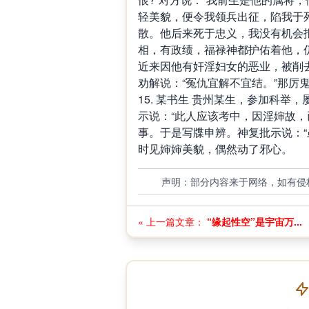
轻美貌，便令我领兵出征，陷我于
散。他后来死于忠义，我没有机会
相，有政绩，福禄神都护佑着他，
近来因他有奸淫妇女的恶业，被削
劝解说：“冤仇宜解不宜结。”那厉
15. 某书生 贵州某生，参加科
示说：“此人应该考中，因淫婶故，
事。于是写牒申辨。神复批示说：“
时见婶婶美貌，偶然动了邪心。
声明：部分内容来于网络，如有侵
« 上一篇文章：
“缘起性空”是宇宙万...