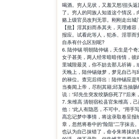
喝酒。穷人见状，又羞又怒!扭头
了。穷人的同族人知道这个情况，
赂上级官员改判无罪。刚刚走出城
【批】淫其妇而杀其夫，天理难容
报应。试看此等人，犯杀、淫罪而
自杀有什么区别呢?
6. 陆仲锡 明朝陆仲锡，天生是
女子甚美，两人经常暗暗传情，彼
里城隍最灵，你不妨去那儿祈祷，
天晚上，陆仲锡做梦，梦见自己与
的禄位。查完后得出：陆仲锡应是
当奏闻上帝，尽削其籍;邱某当抽肠
说：“邱先生突发绞肠痧死了!”后
7. 朱维高 清朝宿松县官朱维高
他：“此人有隐恶，不可中。”用手
高忘记梦中事情，将这录取卷呈报
章，忽然将卷中的“险阻”二字抹去
也认为自己抹错了，命令朱将抹的
的话，便不录取。但朱维高喜爱这