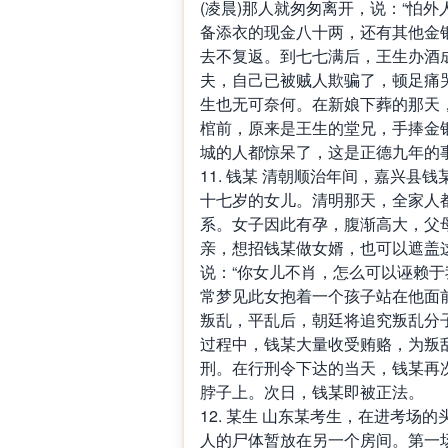
(凌晨)那人就匆匆离开，说：“怕
备添衣的现金八十两，还有其他金
去不复返。到七七满后，王生办酒
夫，自己已被贼人欺骗了，顿足痛
生也无可奈何。在新娘下葬的那天
棺前，原来是王生的堂兄，手捧金
城的人都惊呆了，这是正德九年的
11. 钱某 清朝顺治年间，嘉兴
十七岁的女儿。清明那天，全家人
系。女子因此有孕，腹渐高大，父
亲，想招钱某做女婿，也可以遮盖
说：“你女儿不肖，怎么可以诬赖于
常梦见此女抱着一个孩子站在他面
叛乱，平乱后，朝廷将追究叛乱分
过程中，钱某大量收受贿赂，为叛
刑。在行刑令下达的当天，钱某再
脖子上。次日，钱某即被正法。
12. 某生 山东某考生，在进考
人的尸体暂放在另一个房间。第一