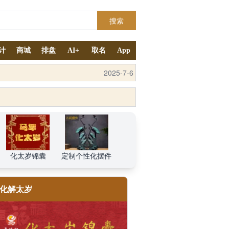
搜索
计
商城
排盘
AI+
取名
App
2025-7-6
2025-7-6
化太岁锦囊
定制个性化摆件
化解太岁