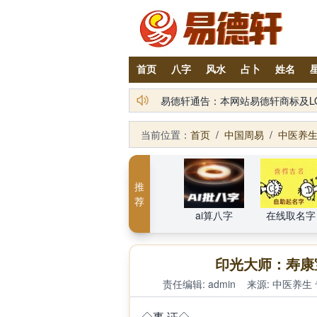
首页
八字
风水
占卜
姓名
易德轩通告：本网站易德轩商标及L
易德轩AI算八字紫微相术AI客服
当前位置：
首页
/
中国周易
/
中医养
推
荐
ai算八字
在线取名字
印光大师：寿康
责任编辑: admin
来源:
中医养生
◇事 证◇