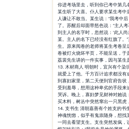
你进考场里去，听到你已考中第几
某生听了大喜。仆人要求某生考中后
人谦让不敢当。某生说：“我考中后
了。苏醒后却面带怒色说：“主人考
到主人的名字时，忽然说：‘此人尚
某。主人的名下已经没有红旗了。
生。原来阅卷的老师将某生考卷呈
卷被灯火烧坏半页，不能呈送，于
荔裳先生讲的一件实事，因与某生
13. 木材商人 明朝时，宜兴有
就爱上了他。千方百计追求都没有
到寡妇家里，第二天便到官府告状
受到羞辱，想用这种卑劣的手段来
哭诉。晚上，寡妇梦见财神对她说：
买木料，树丛中突然窜出一只黑虎
14. 支书生 清朝嘉善有个姓支的
神魂恍惚，似乎有鬼祟随身，想找
一同去看望支生。支生突然发疯，说
恨?”对方说：“我前生是他的属将