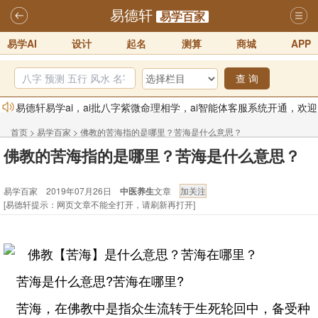
易德轩
易学百家
易学AI
设计
起名
测算
商城
APP
查 询
易德轩易学ai，ai批八字紫微命理相学，ai智能体客服系统开通，欢迎
体验！！
2025-07-01
首页
>
易学百家
>
佛教的苦海指的是哪里？苦海是什么意思？
易德轩网重构及升能完成，欢迎大家来体验新程序及感觉！！
佛教的苦海指的是哪里？苦海是什么意思？
2025-07-01
易学百家 2019年07月26日
中医养生
文章
2026年化太岁锦囊属马、鼠、牛、龙、兔、狗、鸡生肖化太岁开始预
[易德轩提示：网页文章不能全打开，请刷新再打开]
订！！
2025-10-01
2026丙午年铁笔居士精批年运说明
2025-10-12
易德轩首席风水大师铁笔居士简介！！
2021-9-2
易德轩通告：本网站易德轩商标及LOGO注册声明
2021-9-7
苦海是什么意思?苦海在哪里?
苦海，在佛教中是指众生流转于生死轮回中，备受种