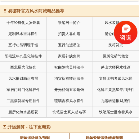
Ξ
易德轩官方风水商城精品推荐
十年经典化太岁锦囊
铁笔居士简介
风水装修设计
定制风水吉祥摆件
招贵人靠山塔
昆仑山五色土
五行功能调理手链
五行助运吊坠
灵符符咒
阳宅流年九星化解挂件
家居补缺角牌
厕所化秽气煞套
西北厨房化解套
祝由除病灵符法事
茅山大师风水挂画
风水摧财助运布局
消灾祈福转运法事
文昌读书考试风水局
家居门对门化解挂件
开光精铜五帝铜钱
化解五黄煞星专用挂件
二黑病符星专用挂件
琉璃吉祥风水摆件
九运转运摧财摆件
厕所化煞水晶莲花
铁笔居士真人起名字
铁笔居士批命看风水
Ξ
开运测算 - 往下更精彩
新年运势整体预测
新年爱情运势精准预测