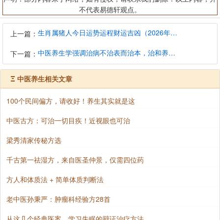
不代表易德轩观点。
生肖属猪人今日运势运程财运吉凶（2026年8月7日）详解查询
上一篇：
中医养生学强调治病不治表而治本，治和养兼顾是有必要的
下一篇：
Ξ
中医养生相关文章
100个民间偏方，请收好！养生其实就是这
中医古方：可治一切目疾！近视眼也可治
梁秀清家传秘方选
千古第一祛湿方，来自医圣仲景，仅需四位药
方人和体质法 + 简单体质判断法
老中医孙秉严：肿瘤科经验方28首
从这几个经典医案，学习失眠的辩证治疗方法