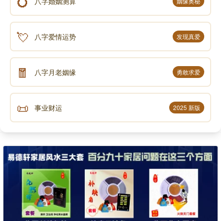
💍
八字婚姻测算
姻缘奥秘
💘
八字爱情运势
发现真爱
🧧
八字月老姻缘
勇敢求爱
📜
事业财运
2025 新版