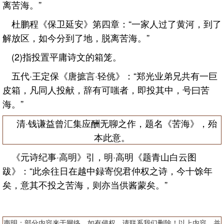
离苦海。”
杜鹏程《保卫延安》第四章：“一家人过了黄河，到了
解放区，如今分到了地，脱离苦海。”
(2)指投置平庸诗文的箱笼。
五代·王定保《唐摭言·轻佻》：“郑光业弟兄共有一巨
皮箱，凡同人投献，辞有可嗤者，即投其中，号曰苦
海。”
清·钱谦益曾汇集应酬无聊之作，题名《苦海》，殆
本此意。
《元诗纪事·高明》引，明·高明《题青山白云图
跋》：“此余往日在越中録寄倪君仲权之诗，今十馀年
矣，意其不投之苦海，则亦当供酱蒙矣。”
声明：部分内容来于网络，如有侵权，请联系我们删除！以上内容，并