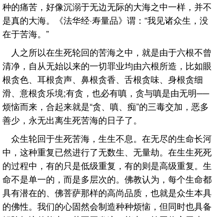
种的痛苦，好像沉溺于无边无际的大海之中一样，并不
是真的大海。《法华经·寿量品》谓：“我见诸众生，没
在于苦海。”
人之所以在生死轮回的苦海之中，就是由于六根不曾
清净，自从无始以来的一切罪业均由六根所造，比如眼
根贪色、耳根贪声、鼻根贪香、舌根贪味、身根贪细
滑、意根贪乐境;有贪，也必有嗔，贪与嗔是由无明──
烦恼而来，合起来就是“贪、嗔、痴”的三毒交加，恶多
善少，永无出离生死苦海的日子了。
众生轮回于生死苦海，生生不息。在无尽的生命长河
中，这种重复已然进行了无数生、无量劫。在生生死死
的过程中，有的只是低级重复，有的则是高级重复。生
命不是单一的，而是多层次的。佛教认为，每个生命都
具有潜在的、佛菩萨那样的高尚品质，也就是众生本具
的佛性。我们的心固然会制造种种烦恼，但同时也具备