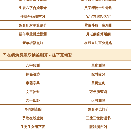
生辰八字合婚姻缘
八字精批一生命理
手机号码测吉凶
宝宝在线起名字
姓名配对测算缘分
紫微斗数一生精批
新年事业财运预测
月老姻缘算婚姻
新年祈福点灯
在线自助百分起名
Ξ
在线免费娱乐抽签测算 - 往下更精彩
八字预测
星座测算
抽签运势
配对缘分
康熙字典
黄历查询
文王神卦
万年历查询
六十四卦
运势测算
号码测吉凶
姓名测试打分
手纹在线运势
三生三世财运书
生男生女清宫表
眼跳测吉凶