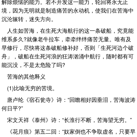
解除烦恼的能力。若不开发这一能力，轮回将永无止
境，因为无明就是制造痛苦的永动机，使我们在苦海中
沉沦辗转，迷失方向。
人生如苦海，在生死大海航行的这一条破船，究竟能
维系多久?就像老牛拉车，牵牵绊绊痛苦无量。唯有及
早修行，尽快将这条破船修补好，否则「生死河边个破
舟」，破船在生死河浪的狂涛汹涌中航行，随时都有可
能沉没，不是太危险了吗?
苦海的其他释义
(1)比喻无穷的苦境。
唐卢纶《宿石瓮寺》诗：“回瞻相好因垂泪，苦海波涛
何日平?”
宋文天祥《泰州》诗：“长淮行不断，苦海望无穷。”
《花月痕》第五二回：“奴家倒也不争取虚名，只要早