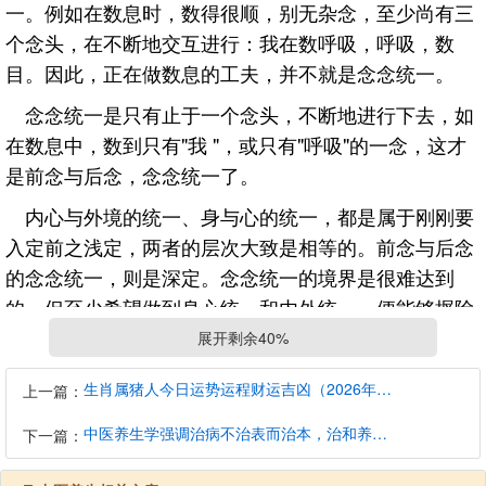
一。例如在数息时，数得很顺，别无杂念，至少尚有三
个念头，在不断地交互进行：我在数呼吸，呼吸，数
目。因此，正在做数息的工夫，并不就是念念统一。
念念统一是只有止于一个念头，不断地进行下去，如
在数息中，数到只有"我 "，或只有"呼吸"的一念，这才
是前念与后念，念念统一了。
内心与外境的统一、身与心的统一，都是属于刚刚要
入定前之浅定，两者的层次大致是相等的。前念与后念
的念念统一，则是深定。念念统一的境界是很难达到
的，但至少希望做到身心统一和内外统一，便能够摒除
妄念纷飞，收摄散乱的心，不为环境所牵，不被情绪所
展开剩余40%
动，就能享受到稳定的自我，是多么的可贵了。
生肖属猪人今日运势运程财运吉凶（2026年8月7日）详解查询
上一篇：
禅宗的定，则别有胜义，那是"即定即慧"。定的本身
中医养生学强调治病不治表而治本，治和养兼顾是有必要的
下一篇：
就是智慧，不是一般人所认为的从定生慧。禅宗的大师
们，静态动态，皆不离定;因为人的身、口、意三业的彼