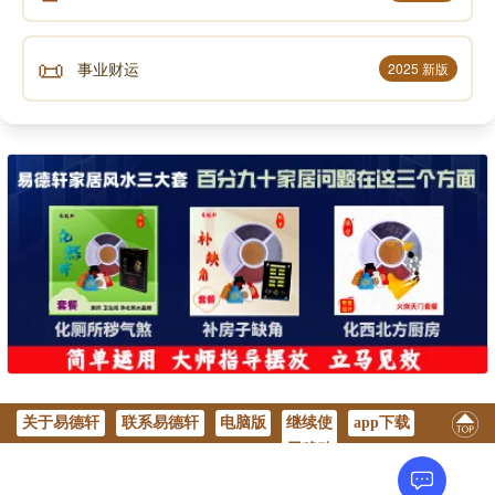
📜
事业财运
2025 新版
关于易德轩
联系易德轩
电脑版
继续使
app下载
用移动
版