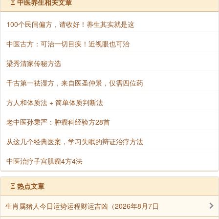
Ξ
中医养生相关文章
此关系，如鼎三脚，缺一不可。三业一贯相应即是定;虽
在定中，依旧生活起居、依然待人接物，即是智慧的功
100个民间偏方，请收好！养生其实就是这
能。唯有如此，才可能达到真正的禅宗的定境。
中医古方：可治一切目疾！近视眼也可治
3、慧：我们都知道，佛是智慧和慈悲的圆满者。智
梁秀清家传秘方选
慧便是为断除烦恼，慈悲则是广度众生。
千古第一祛湿方，来自医圣仲景，仅需四位药
一个凡夫，做了善业如未得回馈，心中便会生起烦
恼，这便是未有真正的慈悲，也没有无漏的智慧。倘若
方人和体质法 + 简单体质判断法
你能做了善事，未思善报，甚至有人对你恩将仇报，你
老中医孙秉严：肿瘤科经验方28首
也不起烦恼，那你已和"无我"的智慧相应。
从这几个经典医案，学习失眠的辩证治疗方法
具有无我的智慧，才会有平等的慈悲，才能真正的断
除烦恼，才能真正的广度众生。有很多人认为佛教徒讲
中医治疗子宫肌瘤4方4法
的慈悲，就是一味地受辱退让，无原则的逆来顺受，无
条件地施舍他人，这是对佛教的误解，也是一种没有智
Ξ
热点文章
慧的见解。佛教徒应当要识己识人识进退，便是智慧，
生肖属猪人今日运势运程财运吉凶（2026年8月7日
也是慈悲;没有智慧做指导的慈悲，那就不是真慈悲。