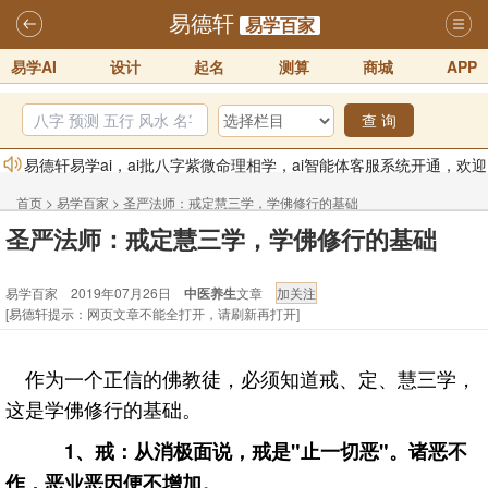
易德轩
易学百家
易学AI
设计
起名
测算
商城
APP
查 询
易德轩易学ai，ai批八字紫微命理相学，ai智能体客服系统开通，欢迎
体验！！
2025-07-01
首页
>
易学百家
>
圣严法师：戒定慧三学，学佛修行的基础
易德轩网重构及升能完成，欢迎大家来体验新程序及感觉！！
圣严法师：戒定慧三学，学佛修行的基础
2025-07-01
易学百家 2019年07月26日
中医养生
文章
2026年化太岁锦囊属马、鼠、牛、龙、兔、狗、鸡生肖化太岁开始预
[易德轩提示：网页文章不能全打开，请刷新再打开]
订！！
2025-10-01
2026丙午年铁笔居士精批年运说明
2025-10-12
作为一个正信的佛教徒，必须知道戒、定、慧三学，
易德轩首席风水大师铁笔居士简介！！
2021-9-2
这是学佛修行的基础。
易德轩通告：本网站易德轩商标及LOGO注册声明
2021-9-7
1、戒：从消极面说，戒是"止一切恶"。诸恶不
作，恶业恶因便不增加。