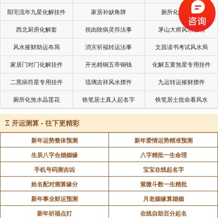
阳宅流年九星化解挂件
家居补缺角牌
厕所化秽气煞套
西北厨房化解套
祝由除病灵符法事
茅山大师风水挂画
风水摧财助运布局
消灾祈福转运法事
文昌读书考试风水局
家居门对门化解挂件
开光精铜五帝铜钱
化解五黄煞星专用挂件
二黑病符星专用挂件
琉璃吉祥风水摆件
九运转运摧财摆件
厕所化煞水晶莲花
铁笔居士真人起名字
铁笔居士批命看风水
Ξ
开运测算 - 往下更精彩
新年运势整体预测
新年爱情运势精准预测
生辰八字合婚姻缘
八字精批一生命理
手机号码测吉凶
宝宝在线起名字
姓名配对测算缘分
紫微斗数一生精批
新年事业财运预测
月老姻缘算婚姻
新年祈福点灯
在线自助百分起名