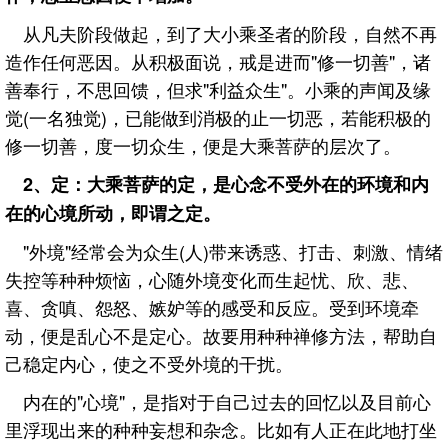
从凡夫阶段做起，到了大小乘圣者的阶段，自然不再
造作任何恶因。从积极面说，戒是进而"修一切善"，诸
善奉行，不思回馈，但求"利益众生"。小乘的声闻及缘
觉(一名独觉)，已能做到消极的止一切恶，若能积极的
修一切善，度一切众生，便是大乘菩萨的层次了。
2、定：大乘菩萨的定，是心念不受外在的环境和内
在的心境所动，即谓之定。
"外境"经常会为众生(人)带来诱惑、打击、刺激、情绪
失控等种种烦恼，心随外境变化而生起忧、欣、悲、
喜、贪嗔、怨怒、嫉妒等的感受和反应。受到环境牵
动，便是乱心不是定心。故要用种种禅修方法，帮助自
己稳定内心，使之不受外境的干扰。
内在的"心境"，是指对于自己过去的回忆以及目前心
里浮现出来的种种妄想和杂念。比如有人正在此地打坐