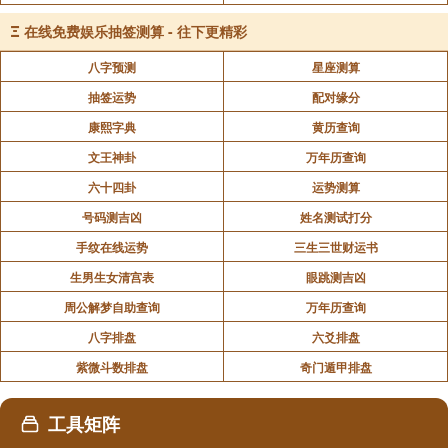
Ξ
在线免费娱乐抽签测算 - 往下更精彩
八字预测
星座测算
抽签运势
配对缘分
康熙字典
黄历查询
文王神卦
万年历查询
六十四卦
运势测算
号码测吉凶
姓名测试打分
手纹在线运势
三生三世财运书
生男生女清宫表
眼跳测吉凶
周公解梦自助查询
万年历查询
八字排盘
六爻排盘
紫微斗数排盘
奇门遁甲排盘
工具矩阵