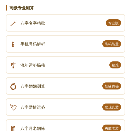
高级专业测算
🪄
八字名字精批
专业版
📱
手机号码解析
号码能量
🎐
流年运势揭秘
精准
💍
八字婚姻测算
姻缘奥秘
💘
八字爱情运势
发现真爱
🧧
八字月老姻缘
勇敢求爱