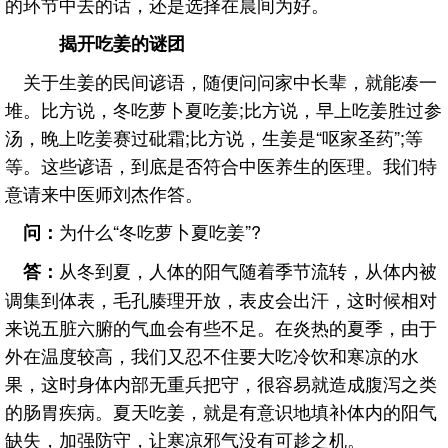
的环节中去的话，还是选择在晨间为好。
揭开吃姜的谜团
关于生姜的民间谚语，随便问问家中长辈，就能凑一
堆。比方说，冬吃萝卜夏吃姜;比方说，早上吃姜胜过参
汤，晚上吃姜赛过砒霜;比方说，生姜是“呕家圣药”;等
等。这些谚语，到底是否符合中医养生的医理。我们特
意请来中医师刘杰作答。
为什么“冬吃萝卜夏吃姜”?
问：
从冬到夏，人体的阳气随着季节流转，从体内被
答：
调集到体表，毛孔腠理开放，表皮会出汗，这时候相对
来说五脏六腑的气血会有些不足。在炎热的夏季，由于
外在温度较高，我们又忍不住要大吃冷饮和寒凉的水
果，这时身体内部无重兵把守，很容易就造成腹泻之类
的肠胃疾病。夏天吃姜，就是有意识地填补体内的阳气
缺失，加强防守，让寒凉邪气没有可趁之机。