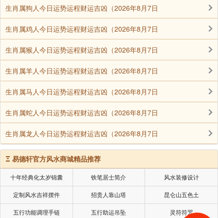
买来新鲜嫩姜，洗净切片后放盐腌一晚上;第二天取出
生肖属狗人今日运势运程财运吉凶（2026年8月7日
后，放到玻璃瓶中，倒入白醋，白醋的量必须浸没姜
生肖属鸡人今日运势运程财运吉凶（2026年8月7日
片，再加少量的蒜泥和白糖;密封后放入冰箱里冷藏24
小时即可，随吃随取。
生肖属猴人今日运势运程财运吉凶（2026年8月7日
陈小姐和家人每天早上就夹几片醋姜片“过”泡饭吃。
生肖属羊人今日运势运程财运吉凶（2026年8月7日
陈小姐说一开始想到要吃姜是因为尝到日本料理里的配
生肖属马人今日运势运程财运吉凶（2026年8月7日
菜姜丝酸甜可口，就回家炮制。没想到夏天吃姜还有诸
多好处。陈小姐的先生有咽喉炎，平时嗓子总不舒服，
生肖属蛇人今日运势运程财运吉凶（2026年8月7日
吃一个星期的姜片就好。另外，夏天在空调房里待得
生肖属龙人今日运势运程财运吉凶（2026年8月7日
久，吃姜祛掉不少寒气。或是前一天吃多了冷饮，第二
天早晨起来口苦、舌苔白的情况，吃几片姜胃里就舒服
Ξ
易德轩官方风水商城精品推荐
许多，姜还有杀菌的作用，对急性肠胃炎也有效果。
十年经典化太岁锦囊
铁笔居士简介
风水装修设计
如果这样也觉得麻烦，偷懒的方法是可以购买现成的
姜粉，每天早晨取适量姜粉加入开水拌匀即可饮用(可随
定制风水吉祥摆件
招贵人靠山塔
昆仑山五色土
自己喜好加入天然蜂蜜或果汁拌匀饮用)。也可以取适量
五行功能调理手链
五行助运吊坠
灵符符咒