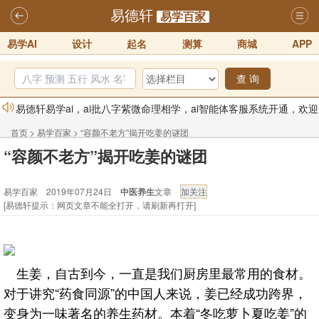
易德轩
易学百家
易学AI
设计
起名
测算
商城
APP
查 询
易德轩易学ai，ai批八字紫微命理相学，ai智能体客服系统开通，欢迎
体验！！
2025-07-01
首页
>
易学百家
>
“容颜不老方”揭开吃姜的谜团
易德轩网重构及升能完成，欢迎大家来体验新程序及感觉！！
“容颜不老方”揭开吃姜的谜团
2025-07-01
易学百家 2019年07月24日
中医养生
文章
2026年化太岁锦囊属马、鼠、牛、龙、兔、狗、鸡生肖化太岁开始预
[易德轩提示：网页文章不能全打开，请刷新再打开]
订！！
2025-10-01
2026丙午年铁笔居士精批年运说明
2025-10-12
易德轩首席风水大师铁笔居士简介！！
2021-9-2
生姜，自古到今，一直是我们厨房里最常用的食材。
易德轩通告：本网站易德轩商标及LOGO注册声明
2021-9-7
对于讲究“药食同源”的中国人来说，姜已经成功跨界，
变身为一味著名的养生药材。本着“冬吃萝卜夏吃姜”的