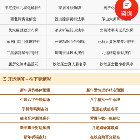
姜粉与开水或温水拌匀，待水到合适温度时使用，可用
阳宅流年九星化解挂件
家居补缺角牌
厕所化秽气煞套
以沐浴或沐足，减肥效果一流。
西北厨房化解套
祝由除病灵符法事
茅山大师风水挂画
如果你实在懒得动手，那就去甜品店里吃一碗姜撞奶
风水摧财助运布局
消灾祈福转运法事
文昌读书考试风水局
吧，姜味浓郁而不辛辣，融于奶香之中，口感一流之
外，还具有祛寒行血、养阴美容的功效。最重要的是牛
家居门对门化解挂件
开光精铜五帝铜钱
化解五黄煞星专用挂件
奶本身偏寒，姜的辛温，正好中和掉了牛奶的寒性。
二黑病符星专用挂件
琉璃吉祥风水摆件
九运转运摧财摆件
生姜药谱链接
厕所化煞水晶莲花
铁笔居士真人起名字
铁笔居士批命看风水
■生姜10克(切片)，葱白5克，大枣10个，加水适量，
Ξ
开运测算 - 往下更精彩
煮沸，晾至适温，可以用于风寒感冒。或是淋雨之后服
用，有祛寒的作用。
新年运势整体预测
新年爱情运势精准预测
生辰八字合婚姻缘
八字精批一生命理
■生姜10克，红糖30克，花椒3克，大枣10个，水
手机号码测吉凶
宝宝在线起名字
煎，趁热服。用于寒性痛经。
姓名配对测算缘分
紫微斗数一生精批
■生姜5克、甜杏仁10克、核桃30克剥皮捣碎，加蜂
新年事业财运预测
月老姻缘算婚姻
蜜适量。每日三次。补肺益肾，平喘散寒。适用于体虚
新年祈福点灯
在线自助百分起名