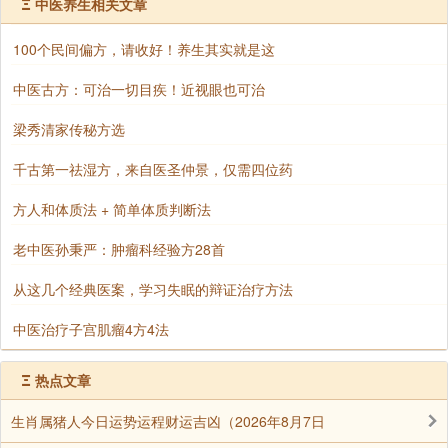
气得以下降。所以说，生姜古来就被称为“呕家圣药”。
Ξ
中医养生相关文章
另，如果晕车晕船，在肚脐上贴一块鲜姜，也能
100个民间偏方，请收好！养生其实就是这
起到止呕的作用。
中医古方：可治一切目疾！近视眼也可治
为什么“留姜皮则凉，去姜皮则热”?
问：
梁秀清家传秘方选
姜肉与姜皮的性味功效相反：姜肉性温，可发表
答：
千古第一祛湿方，来自医圣仲景，仅需四位药
健胃、止呕解毒;姜皮性凉，能行水消肿。平常做菜，为
保持姜的药性平衡，发挥整体功效，就不要刮姜皮了，
方人和体质法 + 简单体质判断法
在做寒凉性菜肴时需用姜来调和寒性，这时要削姜皮。
老中医孙秉严：肿瘤科经验方28首
清凉小菜醋泡姜
从这几个经典医案，学习失眠的辩证治疗方法
红糖姜水等等，是我们常用的食姜小方，不过此方多
中医治疗子宫肌瘤4方4法
被用于冬天。到了夏天，我们来介绍市民陈小姐家一道
用生姜制作的简单小菜。时值夏日新姜上市，姜味并不
Ξ
热点文章
苦辣，腌嫩姜片就是陈小姐家每年必做的一道开胃小
生肖属猪人今日运势运程财运吉凶（2026年8月7日
菜。这道小菜制作方法简易可行：