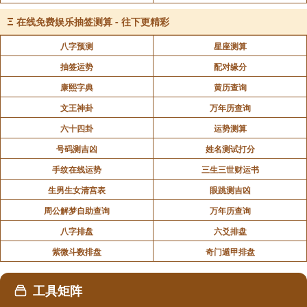
气喘。
Ξ
在线免费娱乐抽签测算 - 往下更精彩
■生姜花椒水外洗：干花椒3克冷水泡半小时，生姜拍
碎投进水中，大火煮沸，改小火15分钟。受寒后泡脚，
八字预测
星座测算
可以袪寒。
抽签运势
配对缘分
康熙字典
黄历查询
注：以上配方中，大枣均需剖开后按需使用。
文王神卦
万年历查询
六十四卦
运势测算
声明：部分内容来于网络，如有侵权，请联系我们删除！以上内容，并
号码测吉凶
姓名测试打分
不代表易德轩观点。
手纹在线运势
三生三世财运书
生男生女清宫表
眼跳测吉凶
周公解梦自助查询
万年历查询
八字排盘
六爻排盘
紫微斗数排盘
奇门遁甲排盘
工具矩阵