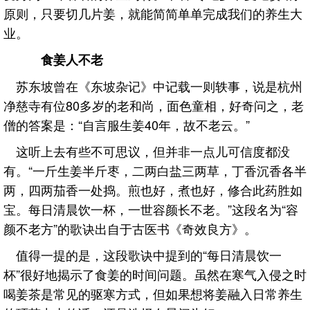
原则，只要切几片姜，就能简简单单完成我们的养生大
业。
食姜人不老
苏东坡曾在《东坡杂记》中记载一则轶事，说是杭州
净慈寺有位80多岁的老和尚，面色童相，好奇问之，老
僧的答案是：“自言服生姜40年，故不老云。”
这听上去有些不可思议，但并非一点儿可信度都没
有。“一斤生姜半斤枣，二两白盐三两草，丁香沉香各半
两，四两茄香一处捣。煎也好，煮也好，修合此药胜如
宝。每日清晨饮一杯，一世容颜长不老。”这段名为“容
颜不老方”的歌诀出自于古医书《奇效良方》。
值得一提的是，这段歌诀中提到的“每日清晨饮一
杯”很好地揭示了食姜的时间问题。虽然在寒气入侵之时
喝姜茶是常见的驱寒方式，但如果想将姜融入日常养生