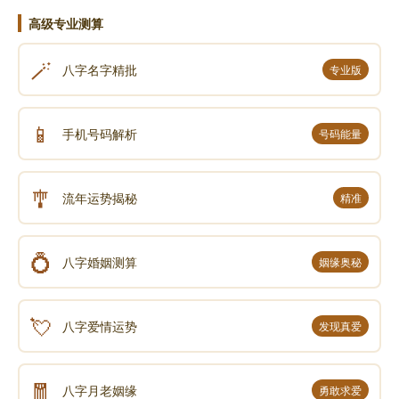
高级专业测算
🪄
八字名字精批
专业版
📱
手机号码解析
号码能量
🎐
流年运势揭秘
精准
💍
八字婚姻测算
姻缘奥秘
💘
八字爱情运势
发现真爱
🧧
八字月老姻缘
勇敢求爱