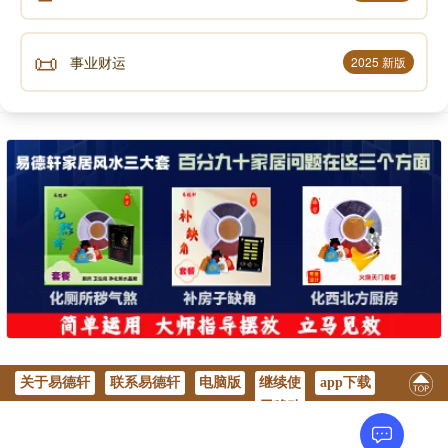
📜
事业财运
2025 新版
关于易德轩
联系易德轩
电脑版
继续使
app下载
用移动
版