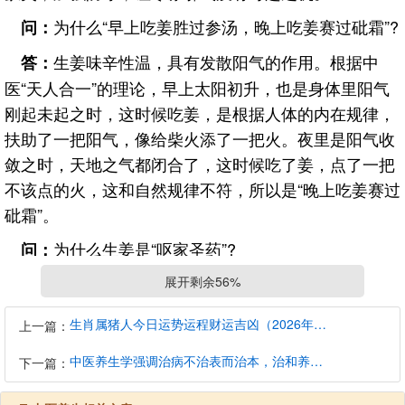
为什么“早上吃姜胜过参汤，晚上吃姜赛过砒霜”?
问：
生姜味辛性温，具有发散阳气的作用。根据中
答：
医“天人合一”的理论，早上太阳初升，也是身体里阳气
刚起未起之时，这时候吃姜，是根据人体的内在规律，
扶助了一把阳气，像给柴火添了一把火。夜里是阳气收
敛之时，天地之气都闭合了，这时候吃了姜，点了一把
不该点的火，这和自然规律不符，所以是“晚上吃姜赛过
砒霜”。
为什么生姜是“呕家圣药”?
问：
孕妇怀孕前期吃东西容易反胃，是因为负责生育
展开剩余56%
答：
的肾经和冲脉，与胃在肚脐的左下方有一个沟通点。正
生肖属猪人今日运势运程财运吉凶（2026年8月7日）详解查询
上一篇：
常人胃气下降，冲脉走势往上。一旦胃里有寒湿，使得
胃气降不下来，与冲脉的向上的能量交织在一起就会引
中医养生学强调治病不治表而治本，治和养兼顾是有必要的
下一篇：
起呕吐。如果，孕妇口含一块姜，则能暖胃散寒，使胃