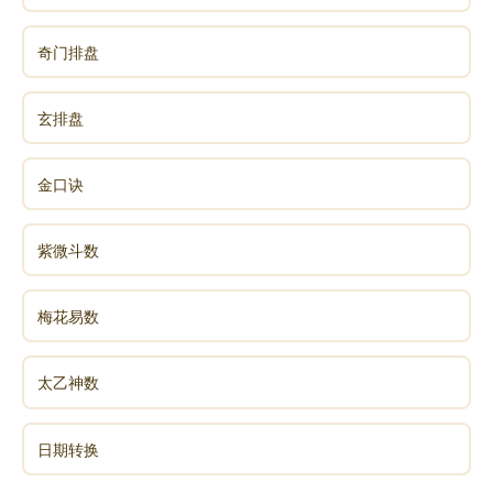
探索得愈深，就愈感到迷惑，他们简直无法相信，在物
奇门排盘
质的里面竟然什么都没有，物质的本质并非物质，而是
能量。你的身体看起来好像是由固体物质所构成，而这
些固体物质可以分解成分子和原子，但根据量子物理
玄排盘
学，每一个原子的内部有百分之99﹒9999是空的，以闪
电般的速度穿梭在这些空间中的次原子，其实是一束束
金口诀
振动的能量。这些能量并不是随便任意振动，振动其实
就是携带讯息，整个讯息场会把讯息传送到宇宙量子场
紫微斗数
创造物质世界我们所看到的实相。
爱丁顿(Eddington)这位伟大的科学家即说：「我们总
梅花易数
是认为物质是东西，但现在它不是东西了;现在，物质比
起东西而言更像是念头。」
太乙神数
念头，没错，物质是来自念头，是来自我们的思想。
如果不是先有飞机的念头，科技是无法创造出飞机的;如
日期转换
果不是先有写这本书的念头，这本书也不会呈现在你的