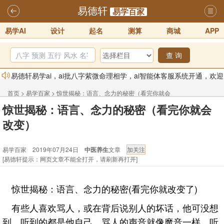
易德轩
易学百家
易学AI
设计
起名
测算
商城
APP
查 询
易德轩易学ai，ai批八字紫微命理相学，ai智能体客服系统开通，欢迎
体验！！
2025-07-01
首页
>
易学百家
>
惊世揭秘：语言、念力的秘密（看完你就会
易德轩网重构及升能完成，欢迎大家来体验新程序及感觉！！
惊世揭秘：语言、念力的秘密（看完你就会
改变）
2025-07-01
改变）
2026年化太岁锦囊属马、鼠、牛、龙、兔、狗、鸡生肖化太岁开始预
易学百家 2019年07月24日
中医养生
文章
订！！
2025-10-01
[易德轩提示：网页文章不能全打开，请刷新再打开]
2026丙午年铁笔居士精批年运说明
2025-10-12
易德轩首席风水大师铁笔居士简介！！
2021-9-2
惊世揭秘：语言、念力的秘密(看完你就改变了)
易德轩通告：本网站易德轩商标及LOGO注册声明
2021-9-7
有些人喜欢骂人，或在背后说别人的坏话，他可没想
到，听到的都是他自己。骂人的声音就像魔音一样，听