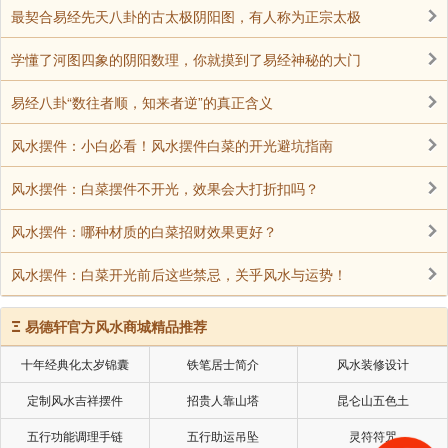
并底体传递到语言中心，说出相应的字。同样的，当我
最契合易经先天八卦的古太极阴阳图，有人称为正宗太极
们左脑在接收到负面的字眼时，也会传到右脑，反应相
学懂了河图四象的阴阳数理，你就摸到了易经神秘的大门
应的情绪。所以，你选择用什么字眼来表达就相当的重
要。比方，如果有人触怒了你，你可以用「困扰」或
易经八卦“数往者顺，知来者逆”的真正含义
「遗憾」的字眼来取代「气愤」或「忿怒」，想想看，
风水摆件：小白必看！风水摆件白菜的开光避坑指南
当你改以「遗憾」二字时，你还会火冒三丈吗?
你也可以念以下咒语
风水摆件：白菜摆件不开光，效果会大打折扣吗？
言语是心的画像，我们应该多以正面肯定的言语来思
风水摆件：哪种材质的白菜招财效果更好？
考和说话。当然，刚开始的时候并不容易，长期累积的
风水摆件：白菜开光前后这些禁忌，关乎风水与运势！
习惯很难一下就改变过来。我建议你可以这么做，找一
本小笔记本，写下一些美好的字眼，你也可以把这些话
Ξ
易德轩官方风水商城精品推荐
语写在一张小卡片(如名片)上，摆在皮夹里，每天早上
都念它个十来遍，接下来的一天只要遇到机会，就把这
十年经典化太岁锦囊
铁笔居士简介
风水装修设计
些字眼用在交谈中。当你不断重复这些字眼，很快就会
定制风水吉祥摆件
招贵人靠山塔
昆仑山五色土
把这些意念灌注到潜意识，改变你的思、言、行，让你
五行功能调理手链
五行助运吊坠
灵符符咒