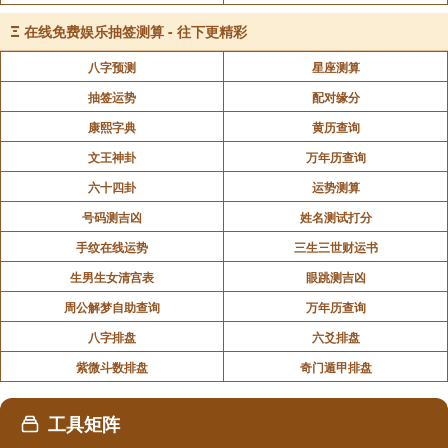
最重要的四个字眼：真是太好。
Ξ
在线免费娱乐抽签测算 - 往下更精彩
最重要的五个字眼：真是好极了。
八字预测
星座测算
有道是：良言一句三冬暖，恶语一句九月霜。言语看
抽签运势
配对缘分
似简单，但影响却相当深远。我们每个人都是魔法师，
康熙字典
黄历查询
可以用言语对别人下咒，也可以用咒语帮助别人。更重
要的是，你所下的每个咒语最后都会回到你自己身上，
文王神卦
万年历查询
因为咒语是发自于你，你就是整个振波的中心，不是
六十四卦
运势测算
吗?
号码测吉凶
姓名测试打分
手纹在线运势
三生三世财运书
每个念头就像一颗种籽一样，在种籽里面，你无法看
生男生女清宫表
眼跳测吉凶
到大树，但只要你播下种籽，并持续浇水灌溉，种籽自
然会把自己所需的东西，吸引到身边来，而成长茁壮。
周公解梦自助查询
万年历查询
八字排盘
六爻排盘
物质是来自念头
紫微斗数排盘
奇门遁甲排盘
物质的本质并非物质，而是能量，是我们的念头。所
以，不管你现在过得是什么样的生活，是落破潦倒，是
工具矩阵
病痛悲苦，是一无所有，都没有关系，重要的是你的意