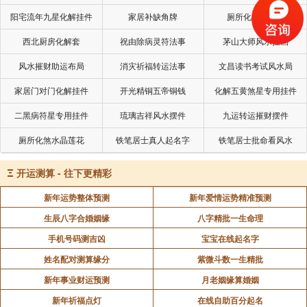
也成为这样的人。
阳宅流年九星化解挂件
家居补缺角牌
厕所化秽气煞套
下面的字眼你可以参考看看：
西北厨房化解套
祝由除病灵符法事
茅山大师风水挂画
好幸福充满欢乐
风水摧财助运布局
消灾祈福转运法事
文昌读书考试风水局
真快乐充满喜悦
家居门对门化解挂件
开光精铜五帝铜钱
化解五黄煞星专用挂件
很乐意令人愉快
二黑病符星专用挂件
琉璃吉祥风水摆件
九运转运摧财摆件
真有趣顺心如意
厕所化煞水晶莲花
铁笔居士真人起名字
铁笔居士批命看风水
好好笑好运到来
Ξ
开运测算 - 往下更精彩
我也写了一些话，就放在我的书桌上，用来鼓励自
新年运势整体预测
新年爱情运势精准预测
己，一方面也用来激励别人，内容是：
生辰八字合婚姻缘
八字精批一生命理
最重要的一个字眼：好。
手机号码测吉凶
宝宝在线起名字
最重要的两个字眼：很好。
姓名配对测算缘分
紫微斗数一生精批
最重要的三个字眼：非常好。
新年事业财运预测
月老姻缘算婚姻
新年祈福点灯
在线自助百分起名