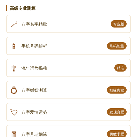
眼前。
高级专业测算
如果你剖析一张画，你会发现它是由画布和一些颜料
🪄
八字名字精批
专业版
所组成，但一幅画之所以变成美丽的图画，并非来自画
布和颜料等物质的总合，它是来自绘着，是来自绘图者
的念头。如果没有那个想法，也就不可能有那幅画。
📱
手机号码解析
号码能量
把一块方糖放在瓦斯上燃烧，只会产生火光、热和油
腻的碳块，可是如果把它吃进肚子，却能创造出许多事
🎐
流年运势揭秘
精准
物，为什么?是的，是因为思想，思想把糖所提供的能
量变成了梵谷的名画、台北的一零一大楼、肖邦的《波
兰舞曲》和米尔顿的叙事诗《失乐园》，这些都是思想
💍
八字婚姻测算
姻缘奥秘
的结果;思想创造物质，这本书的写作也是来自思想，也
是来自一个念头，至于对于你有什么影响，也要看你的
💘
八字爱情运势
发现真爱
思想。
你生活所看到的一切都是来自思想，以及你思想所创
🧧
造的结果。你的肉体、骨头与肌肉可被还原为百分之七
八字月老姻缘
勇敢求爱