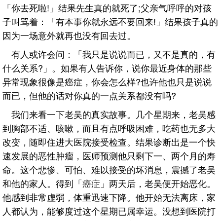
「你去死啦!」结果先生真的就死了;父亲气呼呼的对孩
子叫骂着：「有本事你就永远不要回来!」结果孩子真的
因为一场意外就再也没有回去过。
有人或许会问：「我只是说说而已，又不是真的，有
什么关系?」。如果有人告诉你，说你最近身体的那些
异常现象很像是癌症，你会怎么样?也许他也只是说说
而已，但他的话对你真的一点关系都没有吗?
我们来看一下老吴的真实故事。几个星期来，老吴感
到胸部不适、咳嗽，而且有点呼吸困难，吃药也无多大
改变，随即住进大医院接受检查。结果诊断出是一个快
速发展的恶性肿瘤，医师预测他只剩下一、两个月的寿
命。这个悲惨、可怕、难以接受的坏消息，震撼了老吴
和他的家人。得到「癌症」两天后，老吴便开始恶化。
他感到非常虚弱，体重迅速下降。他开始无法离床，家
人都认为，能够度过这个星期已属幸运。没想到医院打