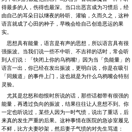
得最多的人，伤得也最深。当口出恶言成为习惯后，经
由自己的耳朵日以继夜的聆听、灌输，久而久之，这种
语言就成了心田的种子，早晚会给自己创造恶运的果
实。
思想具有能量，语言是有声的思想，所以语言具有很
强振波。当我们说一些不中听、不吉祥的话时，常会听
到人们说：「快闭上你的乌鸦嘴!」因为当「负能量」的
语言一出，你已经在发出振波，更明白说，你是在吸引
「同频道」的事件上门，这也就是为什么乌鸦嘴会特别
灵验。
尤其是忿怒和怨恨时所说的话，那些话都带有很强的
能量，再透过负向的振波，结果往往让人意想不到。你
一定也听说过，某些人因为一时气愤，说出了重话，后
来真的发生严重的后果。这种事情在医院的急诊室履见
不鲜，比方夫妻吵架，然后妻子气愤的对先生骂道：