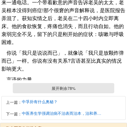
来一通电话。一个带着歉意的声音告诉老吴的太太，老
吴根本没得到癌症!那个很窘的声音解释说，是医院报告
弄混了。获知实情之后，老吴在二十四小时内立即离
床。他的食欲恢复，疼痛也消失，而且行动自如。他的
衰弱完全不见，留下的只是刚开始的症状：咳嗽与呼吸
困难。
你说「我只是说说而已」，就像说「我只是放颗炸弹
而已」一样。你说有没有关系?言语甚至比真实的情况
影响更大。
言语的力量
展开剩余78%
美国思想家文学家埃默森曾经说过：「用刀解剖关键
性的字，它会流血。」足见语言是有生命的，它具备了
中孚卦有什么奥秘？
上一篇：
创造和毁损的能力。诗人安琪洛(Maya Angelou)也谈到
过言语的力量。她说，言辞就像小小的能量子弹，射入
中医养生学强调治病不治表而治本，治和养兼顾是有必要的
下一篇：
肉眼所不能见的生命领域。我们虽看不见言辞，它们却