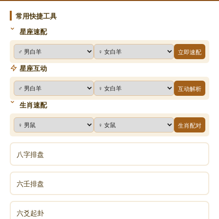
念，只要你常发正念，总是往好的想，并深信不移，那
常用快捷工具
就对了!
星座速配
现代物理学有一个最伟大的发现，那就是「物质就是
立即速配
能量」。这也是爱因斯坦对人类所作的最大贡献，他向
星座互动
我们揭示，物质只是能量的一种形式。这世界上的万事
万物都是由能量所形成，不管是石头、木头、桌椅，
互动解析
你、我，包括我们的眼睛、耳朵、鼻子都是由能量所形
生肖速配
成。
生肖配对
在佛教经典《般若心经》也提到：「色即是空，空即
是色。」我们肉眼所见到的并非真实存在，肉眼看不到
八字排盘
的才是真实的存在。说得更明白一点，我们看到房屋、
墙壁、身体都不是真实的，它们只是纯粹的能量，由于
六壬排盘
电子的移动速度非常快，以致我们的肉眼看不出来，因
而认为它们是一个实体。
六爻起卦
物理学家研究了三百年，想找出物质的本质，当他们