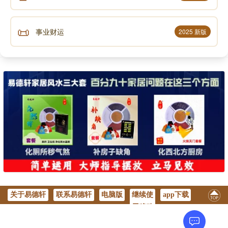
十的水份以及没有多大价值的化学物质。然而，你的思
想却使你成为你。
📜
事业财运
2025 新版
一念一世界
我们的每个思想和意念都负荷着不可思议的能量，这
些能量会透过各种形式实践自己。你的思想会创造出疾
病，也能治好疾病;你的思想能让你陷入痛苦，也能让你
离苦得乐。思想创造出善与恶、美与丑、成功与失败、
富有与贫穷、天堂与地狱……。你生命经验的种种，通
通都是你的思想所创造的。
所谓「一念一世界」。我们是自己命运的创造者，我
们外在所看到的一切，正是我们内心世界的呈现。英国
诗人米尔顿在《失乐园》有句名言：「心是居其位，只
在一念间;天堂变地狱，地狱变天堂。」千万不要小看一
关于易德轩
联系易德轩
电脑版
继续使
app下载
用移动
个小小的念头，你的任何「起心动念」都可能改变整个
版
世界。