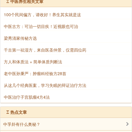
Ξ
中医养生相关文章
成为一种能量，充满在房间、家庭、环境和我们心里。
她相信，身边的言辞会渗透我们的生命。
100个民间偏方，请收好！养生其实就是这
语言就是发出声音，这声音一天少说也要讲上几百句
中医古方：可治一切目疾！近视眼也可治
到几千句，不知不觉地就会影响到自己的情绪、心态和
命运。
梁秀清家传秘方选
有些人喜欢骂人，或在背后说别人的坏话，他可没想
千古第一祛湿方，来自医圣仲景，仅需四位药
到，听到的都是他自己。骂人的声音就像魔音一样，听
方人和体质法 + 简单体质判断法
得最多的人，伤得也最深。当口出恶言成为习惯后，经
老中医孙秉严：肿瘤科经验方28首
由自己的耳朵日以继夜的聆听、灌输，久而久之，这种
语言就成了心田的种子，早晚会给自己创造恶运的果
从这几个经典医案，学习失眠的辩证治疗方法
实。
中医治疗子宫肌瘤4方4法
所以，我们说任何话都要心存善意，而在措词用字上
面也不要太重。我们谈吐时所用的字眼直接明确地影响
Ξ
热点文章
我们的思想和情绪，一般人处理情绪的中心是右脑，语
中孚卦有什么奥秘？
言中心在左脑。当右脑认知一个负面的情绪时，会越过